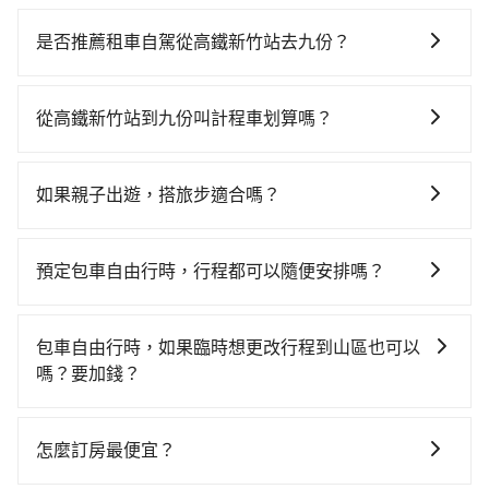
若要從高鐵新竹站搭高鐵前往九份，高鐵較貴、費時、
轉車麻煩，且難叫計程車前往高鐵站！從最早06:36一直
是否推薦租車自駕從高鐵新竹站去九份？
到23:27，新竹-台北一天最多有63班次高鐵可搭乘。假
如果你有台灣駕照且對自己駕駛技術有信心，且在車上
設從高鐵新竹站 (新竹縣竹北市) 出發，步行進入高鐵站
時不需要閉目養神（因為要自己開車），最重要的是你
約5分鐘，現場買票或月台等車時間約10分鐘，再乘坐
從高鐵新竹站到九份叫計程車划算嗎？
當天就要來回，那在新竹路邊可隨租隨借的iRent應該是
31~36分鐘（平均34分）的高鐵從新竹站前往台北高鐵
如選擇小黃直達，在新竹可以透過app叫車的有55688台
你最便宜選擇。註冊完iRent的app後，可以每小時
站，每人票價290元，再用15分鐘出站、等待車站前排
灣大車隊、Uber、Line Taxi、Yoxi等，如果在路邊攔不
$115~205承租小轎車，每公里再額外加收$3.2，從高鐵
班的計程車，搭上小黃後約花57分鐘、車費1,600元後，
如果親子出遊，搭旅步適合嗎？
到車，也可考慮打電話至高鐵新竹站附近的計程車隊，
新竹站到九份的花費預估為$1,500~2,000（金額差異來
抵達九份 (新北市瑞芳區) 的目的地。全程加上轉車時間
適合的，另外旅步也特別為您心愛的寶貝準備了兒童座
如竹北-Ap車隊、銓順交通、第一計程車等叫車看看。依
自於平假日、車款差異、抵達目的地後多久原路返
共2小時1分鐘，假設2位同行，高鐵加轉乘之平均每人花
椅及兒童用增高墊供您選購(租借300元/個)，讓您和孩子
照里程跳錶計算，價格約為2,720~3,300元間，但如改預
回），雖已將eTag和可能的每小時40元路邊停車費用預
預定包車自由行時，行程都可以隨便安排嗎？
費為1,090元。不過新竹縣領有合法執照的計程車僅有
出遊時安全更有保障。
約tripool可省高達$1,400。但如果你無法提前預約，或
估進去，但額外的汽車保險與可能的罰單都需自付。再
700多輛，計程車的密度為雙北的1.3%，換句話說，臨
只要不超出您選用的用車時間及行程總公里數，且行程
偏好臨時叫車，那要注意新竹縣僅有合法計程車約730
者，和運的iRent只提供最基本的車型，如Toyota
時要叫小黃的難度是雙北大城市的80倍。但如果全程使
沒有到達海拔1500公里以上的山區，行程都是可以依照
輛，計程車密度為雙北的1.3%，也就是說要臨時叫到小
包車自由行時，如果臨時想更改行程到山區也可以
Yaris、Prius C、Vios這類乘坐體驗較差的車款，如果人
用tripool並到府專車接送，則每人平均花費約950元，
您的需求安排的。
黃的難度是台北或新北的80倍之多。關於交通需要特別
嗎？要加錢？
數超過四位，更是沒有較大的七人座或九人座可供選
費時1小時30分鐘。選擇搭乘高鐵而不預約包車，不僅每
注意：像九份這樣的偏遠地區，計程車不會在路上巡迴
擇，而且無人租車最令人詬病的就是車況，打開車門才
人至少額外負擔140元車資，而且更會額外浪費31分鐘
可以的，當您的旅程需要穿越山區或是高海拔地區時，
找客人。它們通常只在特定地點等候，或者必須透過叫
發現仍有上一組乘客遺留的垃圾或者撞凹的車門仍未被
在轉乘與等車上，現在還不馬上來預約tripool！如果你
旅步可能會根據行經的路線是否超過海拔1500公尺來進
怎麼訂房最便宜？
車平台或電話叫車，這代表你需要事先預約，並且要做
修理，每一次租車都好像在開樂透一樣。另外，偶爾也
是獨自一人乘車，也可參考tripool的拼車共乘服務，最
行額外的費用收取。但是，這些費用會在您下訂單後、
好等待較久的心理準備。綜合以上，無論在價格或服務
會遇到明明已經預約了時間但上一位用戶卻遲遲尚未歸
多可再節省50%的交通費用。