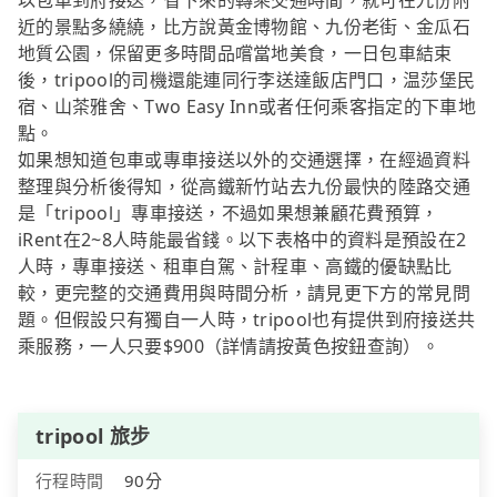
以包車到府接送，省下來的轉乘交通時間，就可在九份附
近的景點多繞繞，比方說黃金博物館、九份老街、金瓜石
地質公園，保留更多時間品嚐當地美食，一日包車結束
後，tripool的司機還能連同行李送達飯店門口，温莎堡民
宿、山茶雅舍、Two Easy Inn或者任何乘客指定的下車地
點。
如果想知道包車或專車接送以外的交通選擇，在經過資料
整理與分析後得知，從高鐵新竹站去九份最快的陸路交通
是「tripool」專車接送，不過如果想兼顧花費預算，
iRent在2~8人時能最省錢。以下表格中的資料是預設在2
人時，專車接送、租車自駕、計程車、高鐵的優缺點比
較，更完整的交通費用與時間分析，請見更下方的常見問
題。但假設只有獨自一人時，tripool也有提供到府接送共
乘服務，一人只要$900（詳情請按黃色按鈕查詢）。
tripool 旅步
行程時間
90分