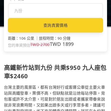
查詢真實價格
距離
：
106 公里
｜
旅程時間
：
90 分鐘
TWD
1899
TWD
2700
您的車資預估
高鐵新竹站到九份 共乘$950 九人座包
車$2460
台灣主要的風景區，都有台灣好行或客運公車從主要火車
站與高鐵發車，票價不高，但缺點就是沿途每站停靠，背
包客或許不太介意，可是對於朋友出遊或者攜家帶眷來說
就非常浪費時間，又如果出遊多天或行李眾多者，建議可