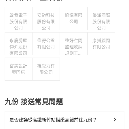
啟發電子
安馳科技
協憶有限
優派國際
股份有限
股份有限
公司
股份有限
公司
公司
公司
永慶房屋
偉得公證
整好空間
康搏顧問
仲介股份
有限公司
整理收納
有限公司
有限公司
規劃工作
室
富美設計
視覺力有
專門店
限公司
九份 接送常見問題
是否建議從高鐵新竹站搭乘高鐵前往九份？