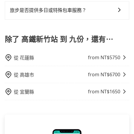
現在旅客預訂飯店已經很少透過旅行社，大多是透過
出發前先與您進行確認，確保您明確知道所有的費用。
品質上，tripool都是你從高鐵新竹站到九份的最佳選
還，又或者要還車時卻偏偏找不到停車位，對於急著用
OTA (online travel agent) 來完成，除了可以快速依據
我們會透過Email的方式向您說明收費細節，讓您能更放
旅步是否提供多日或特殊包車服務？
擇。
車或者要載其他乘客的人來說就有不小的風險。最後，
地區、價位、人數、特殊需求來搜尋適合的旅店與房
心地享受旅步為您提供的服務。
雖然路邊隨租隨還看似方便，但實際使用時還是有其區
若您有多日或特殊包車需求，您可以先來信旅步，會有
型，更重要的是通常價格是官網的6~8折，如果又有加入
域的限制，實際可停靠的地點與你的上下車地點仍有段
專人回覆您。
會員或者使用特定的信用卡，還可以累積點數做現金回
距離，在遇到下雨天或者載行李時，就顯得非常不便。
除了 高鐵新竹站 到 九份，還有⋯
饋或未來換取免費的住房。台灣人常用的線上訂房平台
有Booking.com、Agoda.com、Hotels.com、
Expedia.com、Trip.com等。正常來說，線上刷卡付款
from NT$
5750
從
花蓮縣
完後預定就完成，事先不用電話確認空房，事後也不用
告知付款完畢，一切都能在網路上操作。但有些較冷門
或規模較小的飯店，有可能再多平台同時上架而發生超
from NT$
6700
從
高雄市
賣的現象，便有可能到了現場卻沒房可住的窘境，所以
在預定時要不選擇評分高、評論多的飯店，不然就是還
from NT$
1650
從
宜蘭縣
要再人工電話與飯店確認。預訂民宿方面，如不怕麻
煩，有些時候直接打電話問的價格可能比民宿訂房網來
得便宜，但缺點就是多數要匯款並再人工確認。假如不
介意多花一點錢省下這些瑣碎的事，台灣本土的AsiaYo
或者國際Airbnb都值得推薦。