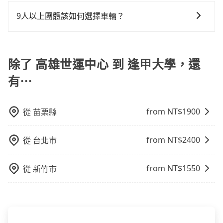
為了乘客未來可能的訂單修改或取消，每筆訂單只含一
但事實恰恰相反。tripool不僅有嚴密的篩選機制，定期
前一天下午五點以前完成預約，隔天保證出車。如需公
和方便性可選包車和計程車，喜歡探險和體驗當地文化
還，又或者要還車時卻偏偏找不到停車位，對於急著用
趟車的資訊，所以如果需要來回叫車，請分兩筆訂單預
淘汰顧客評分較低的司機，且車輛均要求5年內新車，司
司報帳打統編，在結帳時可以受理，並於乘車後一週內
9人以上團體該如何選擇車輛？
則可搭乘大眾運輸。
車或者要載其他乘客的人來說就有不小的風險。最後，
定。至於價格已經市場最優惠，並無特別針對來回車趟
機也絕對不會在車內吸煙，於新冠肺炎期間也絕對全程
寄出電子收據。
雖然路邊隨租隨還看似方便，但實際使用時還是有其區
在Line群組或Facebook社團裡，有司機標榜能提供乘坐
做額外折扣，但如果手上有優惠代碼，歡迎直接使用，
配戴口罩。tripool之所以能將價格壓在市價7~8折的主
域的限制，實際可停靠的地點與你的上下車地點仍有段
9人以上之廂型車，其實屬違法。在現行法律下，營業小
不限單程或來回。
因來自於自行研發的AI車輛調度演算法，能有效降低空
距離，在遇到下雨天或者載行李時，就顯得非常不便。
客車最多座位數量就是9人，如扣掉司機就只能乘坐8位
除了 高雄世運中心 到 逢甲大學，還
車率，也就是提高俗稱「回頭車」的比例。這不僅體現
乘客，如果要10人以上就是營業大客車的範疇，也就是
在成本的控制，更是在傳統旺季（年假、端午、中秋、
有⋯
中型巴士或大型遊覽車。非法改裝的車輛，不僅與車輛
雙十等）能用更少的司機來服務更多的旅客，意味著使
行照不符，連司機的駕照都會不符。在路上被警察盤查
用到不熟悉的司機或者轉單給其他車行的情況比同行更
請下車終止行程事小，如果發生意外，保險公司可不予
低，如此便反應在服務品質的控管會更佳。但tripool網
from NT$
1900
從
苗栗縣
賠償就事大了。千萬別為了省小錢而把朋友親人的安全
站上的價格是動態的，一般來說越早預訂價格越優，且
給賭上。通常人數沒有超過10位，建議預約一台九人座
保證前一天中午以前均可全額取消退費，如已經決定好
from NT$
2400
從
台北市
與一台小轎車比較划算，如人數超過12位就一定是叫一
要從高雄世運中心去逢甲大學，請儘早下訂以把握最划
台中巴比較方便。但也有例外，比方說有些山區或路段
算的價格。
是禁止大客車通行的，建議在預定時最好先與車行或平
from NT$
1550
從
新竹市
台確認。