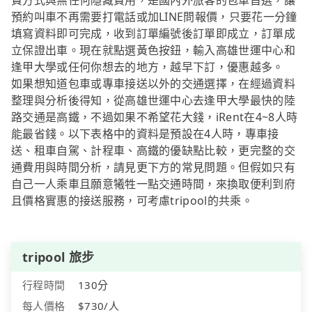
費方式與無任何隱藏費用，是國內外旅客的包車首選，讓
預約叫車不再需要打電話或加LINE問報價，只要花一分鐘
填寫資料即可完成，收到訂單編號後訂單即成立，訂單成
立保證出車。現在就點選黃色按鈕，輸入高雄世運中心和
逢甲大學或任何你想去的地方，越早下訂，優惠越多。
如果想知道包車或專車接送以外的交通選擇，在經過資料
整理與分析後得知，從高雄世運中心去逢甲大學最快的陸
路交通是高鐵，不過如果不希望花大錢，iRent在4~8人時
能最省錢。以下表格中的資料是預設在4人時，專車接
送、租車自駕、計程車、高鐵的優缺點比較，更完整的交
通費用與時間分析，請見更下方的常見問題。但假如只有
自己一人乘車且願意犧牲一點交通時間，來換取便利到府
且價格實惠的接送服務，可考慮tripool的共乘。
tripool 旅步
行程時間
130分
每人價格
$730/人