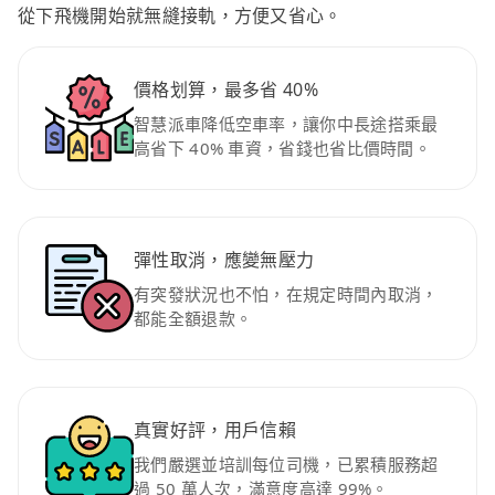
從下飛機開始就無縫接軌，方便又省心。
價格划算，最多省 40%
智慧派車降低空車率，讓你中長途搭乘最
高省下 40% 車資，省錢也省比價時間。
彈性取消，應變無壓力
有突發狀況也不怕，在規定時間內取消，
都能全額退款。
真實好評，用戶信賴
我們嚴選並培訓每位司機，已累積服務超
過 50 萬人次，滿意度高達 99%。