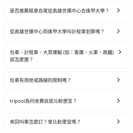
若要從高雄世運中心搭高鐵前往逢甲大學，高鐵乘坐舒
適、省時、較貴！從最早05:50一直到22:55，左營-台中
是否推薦租車自駕從高雄世運中心去逢甲大學？
一天最多有90班次高鐵可搭乘。假設從高雄世運中心 (高
如果你有台灣駕照且對自己駕駛技術有信心，且在車上
雄市左營區) 步行或搭乘公車前往左營高鐵站，接著在站
時不需要閉目養神（因為要自己開車），最重要的是你
內購買高鐵票、通過閘口、並在月台上等待列車的到
從高雄世運中心到逢甲大學叫計程車划算嗎？
當天就要來回，那在高雄路邊可隨租隨借的iRent應該是
來，大概又過了20分鐘，再乘坐42~69分鐘（平均57
如選擇小黃直達，在高雄可以透過app叫車的有55688台
你最便宜選擇。註冊完iRent的app後，可以每小時
分）的高鐵從左營站前往台中高鐵站，每人票價790元，
灣大車隊、Uber、Line Taxi、Yoxi等，如果在路邊攔不
$115~205承租小轎車，每公里再額外加收$3.2，從高雄
再用10分鐘出站、等待車站前排班的計程車，搭上小黃
包車、計程車、大眾運輸 (如：客運、火車、高鐵)
到車，也可考慮打電話至中華正大車隊等叫車看看。依
世運中心到逢甲大學的花費預估為$2,450~3,100（金額
後約花17分鐘、車費300元後，抵達逢甲大學 (台中市西
該怎麼選？
照里程跳錶計算，價格約為3,795~4,600元間，但如改預
差異來自於平假日、車款差異、抵達目的地後多久原路
屯區) 的目的地。全程加上轉車時間共1小時44分鐘，假
在選擇交通方式時，您可依下列建議的考慮因素做選
約tripool可省高達$1,700。綜合以上，無論在價格或服
返回），雖已將eTag和可能的每小時40元路邊停車費用
設4位同行，高鐵加轉乘之平均每人花費為870元。但如
擇： 預算：不同交通工具價格不同，可先確定您的預
務品質上，tripool都是你從高雄世運中心到逢甲大學的
預估進去，但額外的汽車保險與可能的罰單都需自付。
包車有用途或路線的限制嗎？
果全程使用tripool並到府專車接送，則每人平均花費約
算。計程車最貴，而大眾運輸通常較便宜。 行程：需多
最佳選擇。
再者，和運的iRent只提供最基本的車型，如Toyota
730元，費時2小時12分鐘。長距離移動確實搭乘高鐵可
不管是從高雄世運中心前往逢甲大學或是全台灣任何地
點停留的行程建議可選可客製化行程的包車，如果時間
Yaris、Prius C、Vios這類乘坐體驗較差的車款，如果人
以比坐車快，但卻要額外支出約560元的交通費，所以對
方，只要是長途交通且途中遵守台灣法律，無論是清明
比較寬鬆且不介意耗時轉乘可選大眾運輸或較貴的計程
tripool為何收費就是比較便宜？
數超過四位，更是沒有較大的七人座或九人座可供選
於不是這麼趕時間的人來說，預約tripool還是比較划算
掃墓、包車旅遊、參加喜宴/喪禮、就醫回診、登山露
車。 旅行人數：人數多時包車較方便舒適且每個人攤提
擇，而且無人租車最令人詬病的就是車況，打開車門才
的。如果你是三人以下要乘車，也可參考tripool的拼車
對於平常就有在使用長程專車接送服務的乘客來說，第
營、學生搬家、投票返鄉、商務出差、貴賓來訪、寵物
下來的車資也比較便宜，人數少可搭乘大眾運輸或計程
發現仍有上一組乘客遺留的垃圾或者撞凹的車門仍未被
共乘服務，最多可再節省50%的交通費用。
一次使用tripool的會擔心價格比市價便宜不少，是不是
檢疫、預約叫車、機場接送、定期洗腎、包月上下班，
車。 時間：需在特定時間到達目的地可選包車或計程
來回叫車怎麼訂？會比較便宜嗎？
修理，每一次租車都好像在開樂透一樣。另外，偶爾也
因為司機素質比較差、車上會有煙味、或者車齡過大，
或者任何跨縣市接送的需求，tripool都能滿足你。乘車
車，不趕時間即可選用大眾運輸。 便利性：需要便利性
會遇到明明已經預約了時間但上一位用戶卻遲遲尚未歸