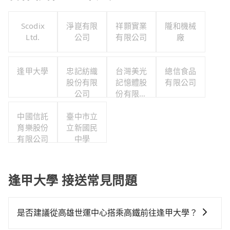
Scodix
淨崑有限
祥顥實業
隴和機械
Ltd.
公司
有限公司
廠
逢甲大學
忠記紡織
台灣美光
總信食品
股份有限
記憶體股
有限公司
公司
份有限公
司
中國信託
臺中市立
育樂股份
立新國民
有限公司
中學
逢甲大學 接送常見問題
是否建議從高雄世運中心搭乘高鐵前往逢甲大學？