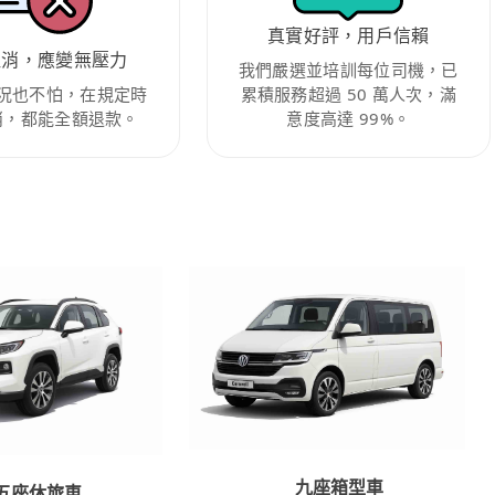
真實好評，用戶信賴
取消，應變無壓力
我們嚴選並培訓每位司機，已
況也不怕，在規定時
累積服務超過 50 萬人次，滿
消，都能全額退款。
意度高達 99%。
九座箱型車
五座休旅車