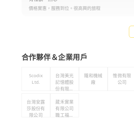
價格實惠，服務到位。很高興的旅程
合作夥伴＆企業用戶
Scodix
台灣美光
隴和機械
惟微有限
Ltd.
記憶體股
廠
公司
份有限公
司
台灣安露
葳禾實業
莎股份有
有限公司
限公司
職工福利
委員會