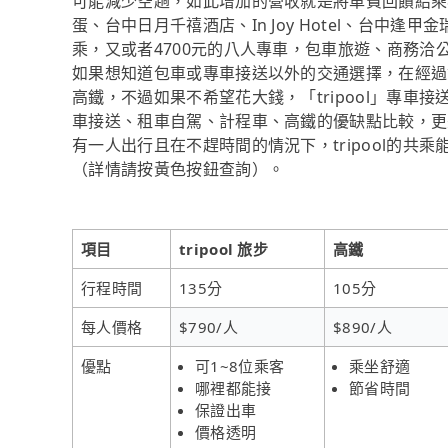
可能減少空趟，如此增加的營收就是將車費回饋給乘
蛋、台中日月千禧酒店、In Joy Hotel、台中
乘，又或者4700元的八人專車，包車旅遊、商務
如果想知道包車或專車接送以外的交通選擇，在經過
高鐵，不過如果不希望花大錢，「tripool」專車
車接送、租車自駕、計程車、高鐵的優缺點比較，更
有一人出行且在不趕時間的情況下，tripool的共
（詳情請按黃色按鈕查詢）。
項目
tripool 旅步
高鐵
行程時間
135分
105分
每人價格
$790/人
$890/人
優點
可1~8位乘客
乘坐舒適
哪裡都能接
節省時間
保證出車
價格透明