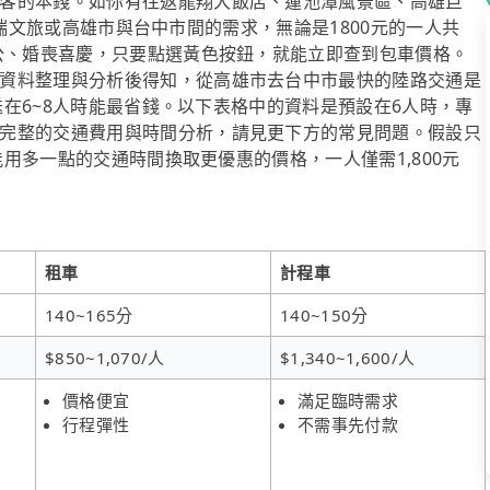
客的本錢。如你有往返龍翔大飯店、蓮池潭風景區、高雄巨
逢甲金瑞文旅或高雄市與台中市間的需求，無論是1800元的一人共
洽公、婚喪喜慶，只要點選黃色按鈕，就能立即查到包車價格。
資料整理與分析後得知，從高雄市去台中市最快的陸路交通是
接送在6~8人時能最省錢。以下表格中的資料是預設在6人時，專
完整的交通費用與時間分析，請見更下方的常見問題。假設只
乘能用多一點的交通時間換取更優惠的價格，一人僅需1,800元
租車
計程車
140~165分
140~150分
$850~1,070/人
$1,340~1,600/人
價格便宜
滿足臨時需求
行程彈性
不需事先付款