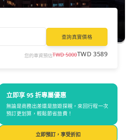
查詢真實價格
TWD
3589
TWD
5000
您的車資預估
立即享 95 折專屬優惠
無論是商務出差還是旅遊探親，來回行程一次
預訂更划算，輕鬆節省旅費！
立即預訂，享受折扣