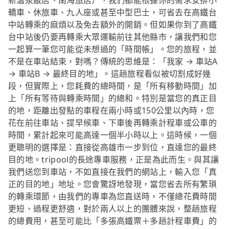
新溫泉飯店、南海旅店），我們都能根據你的需求安排小
轎車、休旅車、九人座或甚至中型巴士，可省去在高鐵台
中站轉乘的麻煩以及免去額外的開銷。但如果你到了高鐵
台中站後仍要再轉乘大眾運輸前往其他縣市，讓我們和您
一起算一筆您可能從未想過的「時間帳」。您的旅程，並
不是在車站結束，對嗎？傳統的思維是：「我家 → 車站A
→ 車站B → 最終目的地」。這趟旅程看似被切割成好幾
段，但實際上，您耗費的總時間，是「所有移動時間」加
上「所有等待與轉乘時間」的總和。特別是當您的真正目
的地，距離出發點的車程在兩小時或150公里以內時，您
花在前往車站、提早候車、下車後再轉乘計程車或公車的
時間，累計起來可能高達一個半小時以上。這時候，一個
更聰明的選擇是：直接從高雄市一步到位，直達您的最終
目的地。tripool的長途專車服務，正是為此而生。與其讓
我們送您到車站，不如直接在我們的網站上，輸入您「真
正的目的地」地址。您會驚訝地發現，當您省去所有繁瑣
的轉乘環節，由我們的專車為您直送時，不僅總花費時間
更短、過程更舒適，對於兩人以上的團體來說，整趟旅程
的總費用，甚至可能比「多張高鐵票＋多趟計程車費」的