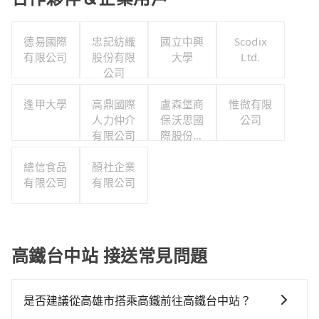
德易國際
忠記紡織
國立中興
Scodix
有限公司
股份有限
大學
Ltd.
公司
逢甲大學
高鼎國際
盧森堡商
惟微有限
人力仲介
保沃思國
公司
有限公司
際股份有
限公司
總信食品
顏社企業
有限公司
有限公司
高鐵台中站 接送常見問題
是否建議從高雄市搭乘高鐵前往高鐵台中站？