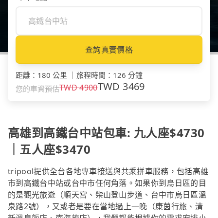
查詢真實價格
距離
：
180 公里
｜
旅程時間
：
126 分鐘
TWD
3469
TWD
4900
您的車資預估
高雄到高鐵台中站包車: 九人座$4730
｜五人座$3470
tripool提供全台各地專車接送與共乘拼車服務，包括高雄
市到高鐵台中站或台中市任何角落。如果你到烏日區的目
的是觀光旅遊（順天宮、柴山登山步道、台中市烏日區溫
泉路2號），又或者是要在當地過上一晚（康茵行旅、清