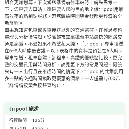
組合更加划算。下次當您準備前往車站時，請先思考一
下：您是要去車站，還是要去您的目的地？讓tripool用最
高效率的點到點服務，帶您體驗時間與金錢都更經濟的全
新旅程。
如果想知道包車或專車接送以外的交通選擇，在經過資料
整理與分析後得知，從高雄市去高鐵台中站最快的陸路交
通是高鐵，不過如果不希望花大錢，「tripool」專車接送
在6~8人時能最省錢。以下表格中的資料是預設在6人時，
專車接送、租車自駕、計程車、高鐵的優缺點比較，更完
整的交通費用與時間分析，請見更下方的常見問題。假設
只有一人出行且在不趕時間的情況下，tripool的共乘能用
多一點的交通時間換取更優惠的價格，一人僅需1,700元
（詳情請按黃色按鈕查詢）。
tripool 旅步
行程時間
125分
每人價格
$790/人