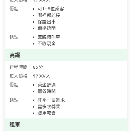
優點
可1~8位乘客
哪裡都能接
保證出車
價格透明
缺點
無臨時叫車
不收現金
高鐵
行程時間
85分
每人價格
$790/人
優點
乘坐舒適
節省時間
缺點
旺季一票難求
需多次轉乘
費用較貴
租車