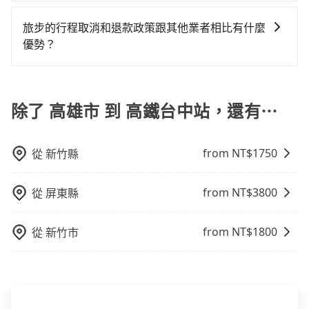
旅步的車資採固定費率與計程車需依行駛距離計費、且
但事實恰恰相反。tripool不僅有嚴密的篩選機制，定期
行，一定符合台灣法律規定，除了司機擁有合法的職業
用戶卻遲遲尚未歸還，又或者要還車時卻偏偏找不到停
遇塞車、停紅燈時等低速行駛時還需額外加價不同，旅
淘汰顧客評分較低的司機，且車輛均要求5年內新車，司
駕駛執照以及良民證外，車輛一定投保最高300萬乘客
旅步的行程取消和退款政策跟其他業者相比有什麼
車位，對於急著用車或者要載其他乘客的人來說就有不
步費用比計程車低，且能讓您更能輕鬆掌握交通開支。
機也絕對不會在車內吸煙，於新冠肺炎期間也絕對全程
險。最好辨別叫的車是否合法，就看車牌的開頭，只要
優勢？
小的風險。最後，雖然路邊隨租隨還看似方便，但實際
配戴口罩。tripool之所以能將價格壓在市價7~8折的主
不是R或T開頭的車，就一定是違法。
使用時還是有其區域的限制，實際可停靠的地點與你的
當您需要取消旅行行程時，旅步提供比其他業者更具彈
因來自於自行研發的AI車輛調度演算法，能有效降低空
上下車地點仍有段距離，在遇到下雨天或者載行李時，
性的取消政策，以給予乘客更多的保障和方便。只需在
車率，也就是提高俗稱「回頭車」的比例。這不僅體現
就顯得非常不便。
用車前一天的凌晨六點前完成取消訂單作業，旅步就承
除了 高雄市 到 高鐵台中站，還有⋯
在成本的控制，更是在傳統旺季（年假、端午、中秋、
諾會無條件全額退款，讓乘客感到安心之餘，降低風險
雙十等）能用更少的司機來服務更多的旅客，意味著使
的同時也確保乘客的權益。
用到不熟悉的司機或者轉單給其他車行的情況比同行更
from NT$
1750
從
新竹縣
低，如此便反應在服務品質的控管會更佳。但tripool網
站上的價格是動態的，一般來說越早預訂價格越優，且
保證前一天中午以前均可全額取消退費，如已經決定好
from NT$
3800
從
屏東縣
要從高雄市去高鐵台中站，請儘早下訂以把握最划算的
價格。
from NT$
1800
從
新竹市