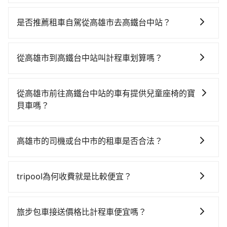
若要從高雄市區搭高鐵前往高鐵台中站，高鐵乘坐舒
適、省時、較貴！從最早05:50一直到22:55，左營-台中
是否推薦租車自駕從高雄市去高鐵台中站？
一天最多有90班次高鐵可搭乘。假設從高雄市左營區步
如果你有台灣駕照且對自己駕駛技術有信心，且在車上
行或搭乘公車前往左營高鐵站，接著在站內購買高鐵
時不需要閉目養神（因為要自己開車），最重要的是你
票、通過閘口、並在月台上等待列車的到來，大概又過
從高雄市到高鐵台中站叫計程車划算嗎？
當天就要來回，那在高雄路邊可隨租隨借的iRent應該是
了20分鐘，再乘坐42~69分鐘（平均57分）的高鐵從左
如選擇小黃直達，在高雄可以透過app叫車的有55688台
你最便宜選擇。註冊完iRent的app後，可以每小時
營站前往台中高鐵站，每人票價790元，再用10分鐘出
灣大車隊、Uber、Line Taxi、Yoxi等，如果在路邊攔不
$115~205承租小轎車，每公里再額外加收$3.2，從高雄
站。全程加上轉車時間共1小時27分鐘，假設6位同行，
從高雄市前往高鐵台中站的車有提供兒童座椅的寶
到車，也可考慮打電話至中華正大車隊等叫車看看。依
市（左營區）到高鐵台中站的花費預估為
高鐵加轉乘之平均每人花費為790元。但如果全程使用
貝車嗎？
照里程跳錶計算，價格約為3,655~4,400元間，但如改預
$2,400~3,000（金額差異來自於平假日、車款差異、抵
tripool並到府專車接送，則每人平均花費約790元，費
台灣法律有規定，無論年紀大小，所有乘客乘車時均需
約tripool可省高達$900。綜合以上，無論在價格或服務
達目的地後多久原路返回），雖已將eTag和可能的每小
時2小時6分鐘。長距離移動確實搭乘高鐵可以比坐車
繫好安全帶，如四歲以下或身高不足的幼童無法正常綁
品質上，tripool都是你從高雄市到高鐵台中站的最佳選
時40元路邊停車費用預估進去，但額外的汽車保險與可
高雄市的司機或台中市的租車是否合法？
快，但卻要額外支出約0元的交通費，所以對於不是這麼
安全帶，則需使用嬰兒/兒童座椅或輔以增高墊。如有幼
擇。
能的罰單都需自付。再者，和運的iRent只提供最基本的
趕時間的人來說，預約tripool還是比較划算的。如果你
許多的Line群組或Facebook社團裡，有很多低價的白牌
童同行，在預訂tripool的寶貝車時，可以直接在網站勾
車型，如Toyota Yaris、Prius C、Vios這類乘坐體驗較
是三人以下要乘車，也可參考tripool的拼車共乘服務，
車、私家車或野雞車在招攬生意，這不僅是違法可能被
選租用適合1~4歲的兒童汽車座椅或4歲以上的增高墊，
tripool為何收費就是比較便宜？
差的車款，如果人數超過四位，更是沒有較大的七人座
最多可再節省50%的交通費用。
警察臨檢並趕下車，出意外後保險公司更是不會提供任
如有新生兒需要0~1歲的嬰兒後向汽座，可先向客服人員
或九人座可供選擇，而且無人租車最令人詬病的就是車
對於平常就有在使用長程專車接送服務的乘客來說，第
何理賠，如果又遇到心術不正的司機，其犯罪行為可能
確認庫存再行租用，每個300元。當然，更鼓勵父母自行
況，打開車門才發現仍有上一組乘客遺留的垃圾或者撞
一次使用tripool的會擔心價格比市價便宜不少，是不是
都無法監控或追查。最好別為了省小錢而冒上不必要的
攜帶汽車座椅，不僅家中小寶貝坐的舒適習慣。
旅步包車接送價格比計程車便宜嗎？
凹的車門仍未被修理，每一次租車都好像在開樂透一
因為司機素質比較差、車上會有煙味、或者車齡過大，
風險。而tripool雇用的司機、使用的車輛以及配合的車
樣。另外，偶爾也會遇到明明已經預約了時間但上一位