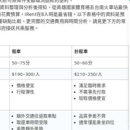
l二天前可無條件全額取消退款的便利。
資料整理與分析後得知，從高雄國家體育場去台南火車站最快
顧花費預算，iRent在8人時能最省錢。以下表格中的資料是預
優缺點比較，更完整的交通費用與時間分析，請見更下方的常
供到府接送共乘服務。
租車
計程車
50~75分
50~60分
$190~300/人
$210~250/人
價格便宜
滿足臨時需求
行程彈性
不需事先付款
短程價格便宜
額外交通往返取車點
品質參差不齊
取還車時間受限
通常僅能乘坐四位
承擔額外風險