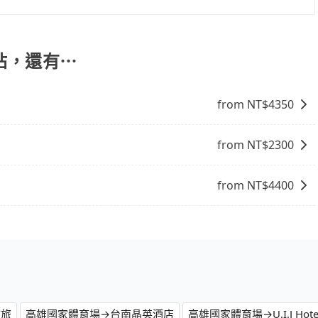
交通方式： 公車或客運：乘坐公車或客運到達或離開火車站，
車站，方便快捷但昂貴。 捷運/輕軌：通過捷運或輕軌到達或
離開火車站，是最便利的，無需與人共乘、快速抵達。
站，還有⋯
from NT$
4350
from NT$
2300
from NT$
4400
文旅
高雄國家體育場→台南晶英酒店
高雄國家體育場→U.I.J Hotel