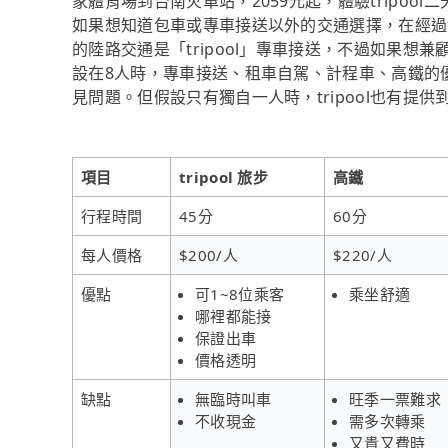
家體育場到台南火車站，2059元起，體驗tripoo
如果想知道包車或專車接送以外的交通選擇，在經過
的陸路交通是「tripool」專車接送，不過如果想兼
設在8人時，專車接送、租車自駕、計程車、高鐵的
見問題。但假設只有獨自一人時，tripool也有提
項目
tripool 旅步
高鐵
行程時間
45分
60分
每人價格
$200/人
$220/人
優點
可1~8位乘客
乘坐舒適
哪裡都能接
保證出車
價格透明
缺點
無臨時叫車
旺季一票難求
不收現金
需多次轉乘
又貴又費時