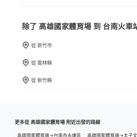
火車站通常是城市的交通樞紐，以下是火車站常見
相對便宜經濟。 計程車：乘坐計程車到達或離開火
離開火車站，快捷便利。 包車：預定包車到達或
除了 高雄國家體育場 到 台南火車
從
新竹市
從
雲林縣
從
新竹縣
更多從 高雄國家體育場 附近出發的路線
高雄國家體育場→台南市永康區
高雄國家體育場→太子