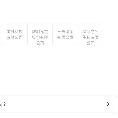
禹林科技
群創光電
三角瑜伽
以肌之名
有限公司
股份有限
有限公司
生技有限
公司
公司
站？
擇，高鐵較貴、費時、轉車麻煩！左營-台南雖然一天最多時有