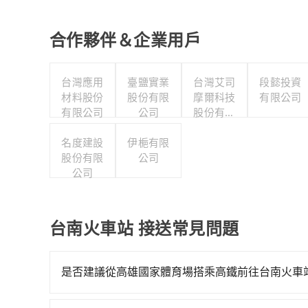
合作夥伴＆企業用戶
台灣應用
臺鹽實業
台灣艾司
段懿投資
材料股份
股份有限
摩爾科技
有限公司
有限公司
公司
股份有限
公司
名度建設
伊梔有限
股份有限
公司
公司
台南火車站 接送常見問題
是否建議從高雄國家體育場搭乘高鐵前往台南火車
從高雄國家體育場搭高鐵去台南火車站絕非最佳選