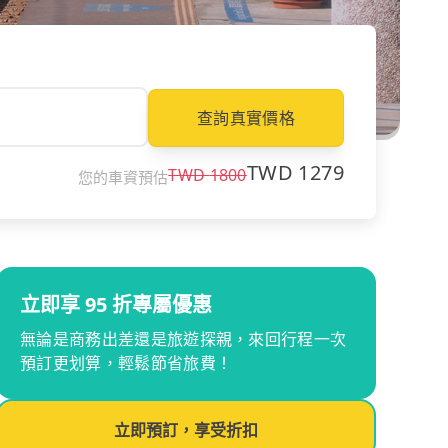
查詢真實價格
TWD
1279
TWD
1800
您的車資預估
立即享 95 折專屬優惠
無論是商務出差還是旅遊探親，來回行程一次
預訂更划算，輕鬆節省旅費！
立即預訂，享受折扣