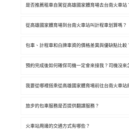
76班車次，從最早05:50到22:55，過了末班
是否推薦租車自駕從高雄國家體育場去台南火車站
(高雄市左營區) 步行或搭乘公車前往左營高鐵站
如果你有台灣駕照且對自己駕駛技術有信心，且在
來，大概又過了20分鐘，再乘坐11~15分鐘（平
天就要來回，那在高雄路邊可隨租隨借的iRent應該
用5分鐘出站、等待車站前排班的計程車，搭上小黃後
從高雄國家體育場到台南火車站叫計程車划算嗎？
$115~205承租小轎車，每公里再額外加收$3.2，
區) 的目的地。全程加上轉車時間共1小時1分鐘，
如選擇小黃直達，在高雄可以透過app叫車的有55688台
額差異來自於平假日、車款差異、抵達目的地後多久
程使用tripool並到府專車接送，則每人平均花費
到車，也可考慮打電話至高雄市左營區當地唯一的
用預估進去，但額外的汽車保險與可能的罰單都需自付。
至少額外負擔20元車資，而且更會額外浪費15分鐘在
包車、計程車和白牌車資的價格差異與優缺點比較
約為835~1,000元間。但如果要考慮到回程，台南
Yaris、Prius C、Vios這類乘坐體驗較差
人以下要乘車，也可參考tripool的拼車共乘服務
包車、計程車或白牌車。主要價格差異和優缺點如下
僅雙北的4.6%，其叫車的難度是雙北市的20倍
擇，而且無人租車最令人詬病的就是車況，打開車
地點上車較客製化。此外，司機還會提供各種旅遊建
但當你們人數超過四位時，叫兩輛計程車的費用就貴了
理，每一次租車都好像在開樂透一樣。另外，偶爾
預約完成後如何確保司機一定會來接我？司機沒來
優點是24小時隨叫隨到，價格按錶計費，但若遇交通
又或者要還車時卻偏偏找不到停車位，對於急著用
只要完成預約並付款完成，訂單就成立，tripoo
車：優點是價格相對較低，有的還可喊價。但安全
邊隨租隨還看似方便，但實際使用時還是有其區域
提供司機的姓名、電話、車牌、車型等資訊，如在
無法申訴退費。
我要從哪裡搭乘從高雄國家體育場前往台南火車站
遇到下雨天或者載行李時，就顯得非常不便。
能原本約定的地點不適合暫停而改停靠在附近的位置。
tripool提供到府專車接送服務，不論在台灣本島
快改派以減少乘客等待的時間。
得到，我們就保證發車。直接在官網上輸入住家地
旅步的包車服務是否提供翻譯服務？
區，我們司機都會依照訂單上的資訊依約接送。
若您有外語導覽、翻譯需求，您可以先來信旅步，
火車站周邊的交通方式有哪些？