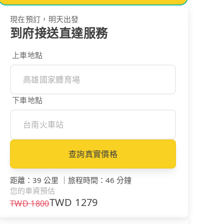
現在預訂，明天出發
到府接送直達服務
上車地點
下車地點
查詢真實價格
距離
：
39 公里
｜
旅程時間
：
46 分鐘
您的車資預估
TWD
1279
TWD
1800