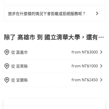
車站，方便快捷但昂貴。 捷運/輕軌：通過捷運或輕軌到
tripool會盡快改派以減少乘客等待的時間。
用戶卻遲遲尚未歸還，又或者要還車時卻偏偏找不到停
tripool除了共乘拼車服務外，也有包車到府接送服務，
達或離開火車站，快捷便利。 包車：預定包車到達或離
車位，對於急著用車或者要載其他乘客的人來說就有不
預約時都依照乘客需求做選擇。如需專車接送，車內除
開火車站，是最便利的，無需與人共乘、快速抵達。
旅步在什麼樣的情況下會拒載或拒絕服務呢？
小的風險。最後，雖然路邊隨租隨還看似方便，但實際
了司機以外，從上車到下車期間，都不會再有其他陌生
使用時還是有其區域的限制，實際可停靠的地點與你的
當您使用 tripool 旅步乘車日期當天，若發生以下 3 項
人出現。如選擇共乘服務，則會依照其他共乘乘客做彈
上下車地點仍有段距離，在遇到下雨天或者載行李時，
原因，司機有權拒絕服務： 1) 當日搭車人數或行李超過
性調度安排，路線上會盡可能以順路為優先，載客數也
就顯得非常不便。
訂購時填寫的數量。請務必確實填寫當日實際攜帶的行
除了 高雄市 到 國立清華大學，還有⋯
不會超過座位的上限。
李及乘坐的總人數，包含成人及兒童／嬰幼兒。 2) 孩童
同行，卻無自備或加購兒童座椅。提醒您，為了保護孩
from NT$
3000
從
嘉義市
童的安全，依道路交通安全規則規定，四歲以下的孩童
必須乘坐兒童座椅。 3) 搭乘寵物友善專車卻沒有裝籠。
避免影響行車安全，請您務將寵物置入提籠或提袋內。
from NT$
1000
從
苗栗縣
from NT$
2450
從
宜蘭縣