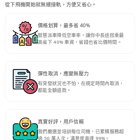
從下飛機開始就無縫接軌，方便又省心。
價格划算，最多省 40%
智慧派車降低空車率，讓你中長途搭乘最
高省下 40% 車資，省錢也省比價時間。
彈性取消，應變無壓力
有突發狀況也不怕，在規定時間內取消，
都能全額退款。
真實好評，用戶信賴
我們嚴選並培訓每位司機，已累積服務超
過 50 萬人次，滿意度高達 99%。