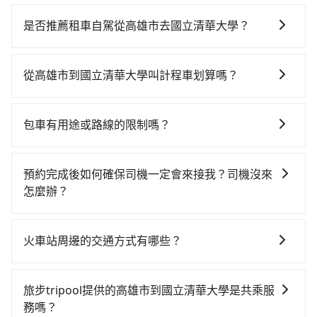
若要從高雄市區搭高鐵前往國立清華大學，高鐵乘坐舒
適、省時、較貴！從最早06:15一直到21:54，左營-新竹
是否推薦租車自駕從高雄市去國立清華大學？
一天最多有47班次高鐵可搭乘。假設從高雄市左營區步
如果你有台灣駕照且對自己駕駛技術有信心，且在車上
行或搭乘公車前往左營高鐵站，接著在站內購買高鐵
時不需要閉目養神（因為要自己開車），最重要的是你
票、通過閘口、並在月台上等待列車的到來，大概又過
從高雄市到國立清華大學叫計程車划算嗎？
當天就要來回，那在高雄路邊可隨租隨借的iRent應該是
了20分鐘，再乘坐81~102分鐘（平均89分）的高鐵從左
如選擇小黃直達，在高雄可以透過app叫車的有55688台
你最便宜選擇。註冊完iRent的app後，可以每小時
營站前往新竹高鐵站，每人票價1,200元，再用5分鐘出
灣大車隊、Uber、Line Taxi、Yoxi等，如果在路邊攔不
$115~205承租小轎車，每公里再額外加收$3.2，從高雄
站、等待車站前排班的計程車，搭上小黃後約花30分
包車有用途或路線的限制嗎？
到車，也可考慮打電話至中華正大車隊等叫車看看。依
市（左營區）到國立清華大學的花費預估為
鐘、車費400元後，抵達國立清華大學 (新竹市東區) 的
不管是從高雄市前往國立清華大學或是全台灣任何地
照里程跳錶計算，價格約為5,515~6,600元間，但如改預
$3,500~4,200（金額差異來自於平假日、車款差異、抵
目的地。全程加上轉車時間共2小時20分鐘，假設4位同
方，只要是長途交通且途中遵守台灣法律，無論是清明
約tripool可省高達$1,600。綜合以上，無論在價格或服
達目的地後多久原路返回），雖已將eTag和可能的每小
預約完成後如何確保司機一定會來接我？司機沒來
行，高鐵加轉乘之平均每人花費為1,300元。但如果全程
掃墓、包車旅遊、參加喜宴/喪禮、就醫回診、登山露
務品質上，tripool都是你從高雄市到國立清華大學的最
時40元路邊停車費用預估進去，但額外的汽車保險與可
怎麼辦？
使用tripool並到府專車接送，則每人平均花費約1,250
營、學生搬家、投票返鄉、商務出差、貴賓來訪、寵物
佳選擇。
能的罰單都需自付。再者，和運的iRent只提供最基本的
元，費時3小時5分鐘。長距離移動確實搭乘高鐵可以比
只要完成預約並付款完成，訂單就成立，tripool也保證
檢疫、預約叫車、機場接送、定期洗腎、包月上下班，
車型，如Toyota Yaris、Prius C、Vios這類乘坐體驗較
坐車快，但卻要額外支出約200元的交通費，所以對於不
派車。在出發前一天晚上八點時，會透過電子郵件與簡
或者任何跨縣市接送的需求，tripool都能滿足你。乘車
火車站周邊的交通方式有哪些？
差的車款，如果人數超過四位，更是沒有較大的七人座
是這麼趕時間的人來說，預約tripool還是比較划算的。
訊提供司機的姓名、電話、車牌、車型等資訊，如在約
前一天下午五點以前完成預約，隔天保證出車。如需公
或九人座可供選擇，而且無人租車最令人詬病的就是車
如果你是三人以下要乘車，也可參考tripool的拼車共乘
火車站通常是城市的交通樞紐，以下是火車站常見交通
定好的時間與上車地點沒有看到司機，可主動電話聯
司報帳打統編，在結帳時可以受理，並於乘車後一週內
況，打開車門才發現仍有上一組乘客遺留的垃圾或者撞
服務，最多可再節省50%的交通費用。
方式： 公車或客運：乘坐公車或客運到達或離開火車
繫，可能原本約定的地點不適合暫停而改停靠在附近的
寄出電子收據。
旅步tripool提供的高雄市到國立清華大學是共乘服
凹的車門仍未被修理，每一次租車都好像在開樂透一
站，相對便宜經濟。 計程車：乘坐計程車到達或離開火
位置。但如果遇到車輛故障或者前一趟車嚴重耽誤，
務嗎？
樣。另外，偶爾也會遇到明明已經預約了時間但上一位