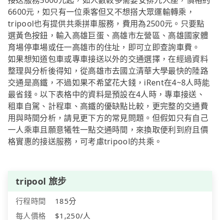
接送服務5000元起，如人數較多需要安排九人座，價格約
6600元，如只有一位乘客但又不想搭大眾運輸轉乘，
tripool也有提供共乘拼車服務，費用為2500元。只要點
選黃色按鈕，輸入高雄巨蛋、高雄市左營區、高雄國家體
育場停車場或任一高雄市的住址，即可立即查詢車費。
如果想知道包車或專車接送以外的交通選擇，在經過資料
整理與分析後得知，從高雄市去國立清華大學最快的陸路
交通是高鐵，不過如果不希望花大錢，iRent在4~8人時能
最省錢。以下表格中的資料是預設在4人時，專車接送、
租車自駕、計程車、高鐵的優缺點比較，更完整的交通費
用與時間分析，請見更下方的常見問題。但假如只有自己
一人乘車且願意犧牲一點交通時間，來換取便利到府且價
格實惠的接送服務，可考慮tripool的共乘。
tripool 旅步
行程時間
185分
每人價格
$1,250/人