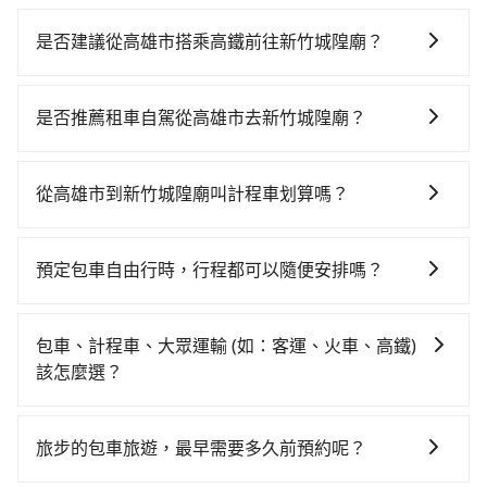
是否建議從高雄市搭乘高鐵前往新竹城隍廟？
若要從高雄市區搭高鐵前往新竹城隍廟，高鐵乘坐舒
適、省時、較貴！從最早06:15一直到21:54，左營-新竹
是否推薦租車自駕從高雄市去新竹城隍廟？
一天最多有47班次高鐵可搭乘。假設從高雄市三民區前
如果你有台灣駕照且對自己駕駛技術有信心，且在車上
往最靠近的左營高鐵站，叫一輛計程車花費約200元、車
時不需要閉目養神（因為要自己開車），最重要的是你
程約25分鐘。抵達高鐵站後，步行進站、現場購票並於
從高雄市到新竹城隍廟叫計程車划算嗎？
當天就要來回，那在高雄路邊可隨租隨借的iRent應該是
月台排隊的時間約20分鐘，再乘坐81~102分鐘（平均89
如選擇小黃直達，在高雄可以透過app叫車的有55688台
你最便宜選擇。註冊完iRent的app後，可以每小時
分）的高鐵從左營站前往新竹高鐵站，每人票價1,200
灣大車隊、Uber、Line Taxi、Yoxi等，如果在路邊攔不
$115~205承租小轎車，每公里再額外加收$3.2，從高雄
元，再用5分鐘出站、等待車站前排班的計程車，搭上小
預定包車自由行時，行程都可以隨便安排嗎？
到車，也可考慮打電話至附近的計程車隊，如有限責任
市（三民區）到新竹城隍廟的花費預估為
黃後約花25分鐘、車費400元後，抵達新竹城隍廟 (新竹
只要不超出您選用的用車時間及行程總公里數，且行程
高雄市大昌計程車、有限責任高雄市大高雄計程車、享
$3,550~4,250（金額差異來自於平假日、車款差異、抵
市北區) 的目的地。全程加上轉車時間共2小時38分鐘，
沒有到達海拔1500公里以上的山區，行程都是可以依照
順交通等叫車看看。依照里程跳錶計算，價格約為
達目的地後多久原路返回），雖已將eTag和可能的每小
包車、計程車、大眾運輸 (如：客運、火車、高鐵)
假設4位同行，高鐵加轉乘之平均每人花費為1,350元。
您的需求安排的。
5,655~6,800元間，但如改預約tripool可省高達
時40元路邊停車費用預估進去，但額外的汽車保險與可
該怎麼選？
但如果全程使用tripool並到府專車接送，則每人平均花
$1,800。綜合以上，無論在價格或服務品質上，tripool
能的罰單都需自付。再者，和運的iRent只提供最基本的
費約1,240元，費時3小時11分鐘。長距離移動確實搭乘
在選擇交通方式時，您可依下列建議的考慮因素做選
都是你從高雄市到新竹城隍廟的最佳選擇。
車型，如Toyota Yaris、Prius C、Vios這類乘坐體驗較
高鐵可以比坐車快，但卻要額外支出約440元的交通費，
擇： 預算：不同交通工具價格不同，可先確定您的預
旅步的包車旅遊，最早需要多久前預約呢？
差的車款，如果人數超過四位，更是沒有較大的七人座
所以對於不是這麼趕時間的人來說，預約tripool還是比
算。計程車最貴，而大眾運輸通常較便宜。 行程：需多
或九人座可供選擇，而且無人租車最令人詬病的就是車
較划算的。如果你是三人以下要乘車，也可參考tripool