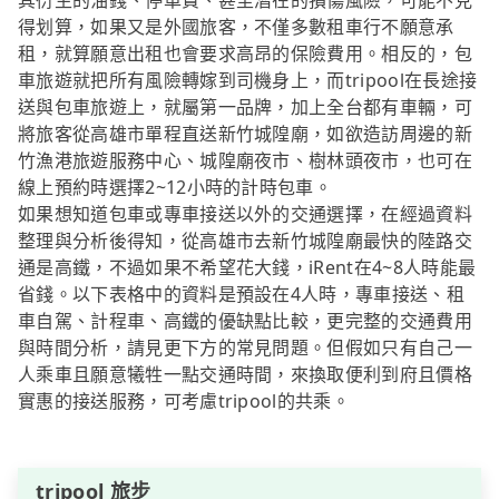
其衍生的油錢、停車費、甚至潛在的損傷風險，可能不見
得划算，如果又是外國旅客，不僅多數租車行不願意承
租，就算願意出租也會要求高昂的保險費用。相反的，包
車旅遊就把所有風險轉嫁到司機身上，而tripool在長途接
送與包車旅遊上，就屬第一品牌，加上全台都有車輛，可
將旅客從高雄市單程直送新竹城隍廟，如欲造訪周邊的新
竹漁港旅遊服務中心、城隍廟夜市、樹林頭夜市，也可在
線上預約時選擇2~12小時的計時包車。
如果想知道包車或專車接送以外的交通選擇，在經過資料
整理與分析後得知，從高雄市去新竹城隍廟最快的陸路交
通是高鐵，不過如果不希望花大錢，iRent在4~8人時能最
省錢。以下表格中的資料是預設在4人時，專車接送、租
車自駕、計程車、高鐵的優缺點比較，更完整的交通費用
與時間分析，請見更下方的常見問題。但假如只有自己一
人乘車且願意犧牲一點交通時間，來換取便利到府且價格
實惠的接送服務，可考慮tripool的共乘。
tripool 旅步