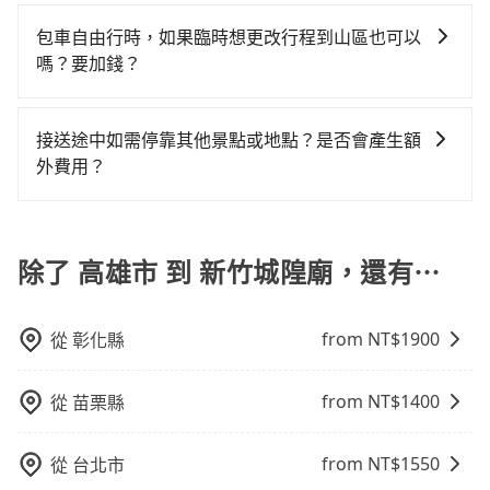
當您的行程確定後，建議盡早預訂包車服務，因為旅步
點停留的行程建議可選可客製化行程的包車，如果時間
況，打開車門才發現仍有上一組乘客遺留的垃圾或者撞
的拼車共乘服務，最多可再節省50%的交通費用。
提供早鳥優惠，您越早預訂就能享有更優惠的價格。所
比較寬鬆且不介意耗時轉乘可選大眾運輸或較貴的計程
包車自由行時，如果臨時想更改行程到山區也可以
凹的車門仍未被修理，每一次租車都好像在開樂透一
以不妨趁早訂購，享受更划算的價格。
車。 旅行人數：人數多時包車較方便舒適且每個人攤提
嗎？要加錢？
樣。另外，偶爾也會遇到明明已經預約了時間但上一位
下來的車資也比較便宜，人數少可搭乘大眾運輸或計程
用戶卻遲遲尚未歸還，又或者要還車時卻偏偏找不到停
可以的，當您的旅程需要穿越山區或是高海拔地區時，
車。 時間：需在特定時間到達目的地可選包車或計程
車位，對於急著用車或者要載其他乘客的人來說就有不
旅步可能會根據行經的路線是否超過海拔1500公尺來進
車，不趕時間即可選用大眾運輸。 便利性：需要便利性
接送途中如需停靠其他景點或地點？是否會產生額
小的風險。最後，雖然路邊隨租隨還看似方便，但實際
行額外的費用收取。但是，這些費用會在您下訂單後、
和方便性可選包車和計程車，喜歡探險和體驗當地文化
外費用？
使用時還是有其區域的限制，實際可停靠的地點與你的
出發前先與您進行確認，確保您明確知道所有的費用。
則可搭乘大眾運輸。
上下車地點仍有段距離，在遇到下雨天或者載行李時，
當您預約旅步的「單程專車」，如果需要在途中加點停
我們會透過Email的方式向您說明收費細節，讓您能更放
就顯得非常不便。
靠，您可以參考我們的「加點服務」，每個點距離在 5
心地享受旅步為您提供的服務。
公里內，需額外支付 200 元，且每個點最多停留 5 分
除了 高雄市 到 新竹城隍廟，還有⋯
鐘。加點費用可以在乘車當天下車前給司機現付。如果
您選擇「計時包車」，中途需要加點停靠，則不需要額
from NT$
1900
從
彰化縣
外支付費用。
from NT$
1400
從
苗栗縣
from NT$
1550
從
台北市