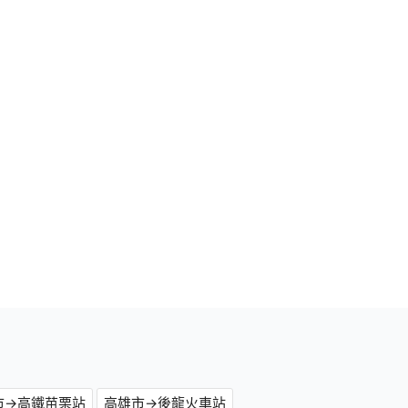
市→高鐵苗栗站
高雄市→後龍火車站