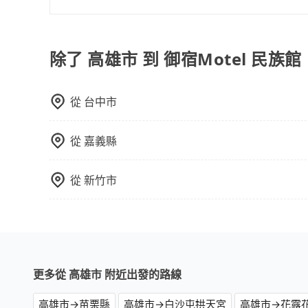
網站試算即真實價格，免去來回電話確認。一天包
當您的行程確定後，建議盡早預訂包車服務，因為
者單程專車服務者，敢大聲說我們價格絕對最划算
不妨趁早訂購，享受更划算的價格。
10人以上巴士，請來信洽詢。
除了 高雄市 到 御宿Motel 民族
從
台中市
從
嘉義縣
從
新竹市
更多從 高雄市 附近出發的路線
高雄市→苗栗縣
高雄市→白沙屯拱天宮
高雄市→花露