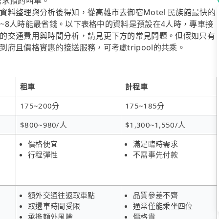
的需求預約叫車。
料整理與分析後得知，從高雄市去御宿Motel 民族館最快的
在4~8人時能最省錢。以下表格中的資料是預設在4人時，專車接
的交通費用與時間分析，請見更下方的常見問題。但假如只有
府且價格實惠的接送服務，可考慮tripool的共乘。
租車
計程車
175~200分
175~185分
$800~980/人
$1,300~1,550/人
價格便宜
滿足臨時需求
行程彈性
不需事先付款
額外交通往返取車點
品質參差不齊
取還車時間受限
通常僅能乘坐四位
承擔額外風險
價格貴