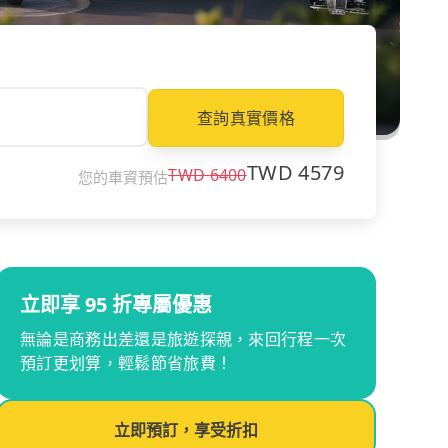
查詢真實價格
TWD
4579
TWD
6400
您的車資預估
立即享 95 折專屬優惠
無論是商務出差還是旅遊探親，來回行程一次
預訂更划算，輕鬆節省旅費！
立即預訂，享受折扣