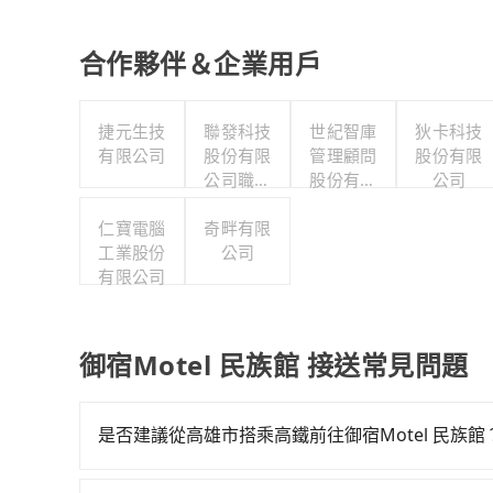
合作夥伴＆企業用戶
捷元生技
聯發科技
世紀智庫
狄卡科技
有限公司
股份有限
管理顧問
股份有限
公司職工
股份有限
公司
福利委員
公司
仁寶電腦
奇畔有限
會
工業股份
公司
有限公司
御宿Motel 民族館 接送常見問題
是否建議從高雄市搭乘高鐵前往御宿Motel 民族館
若要從高雄市區搭高鐵前往御宿Motel 民族館，高