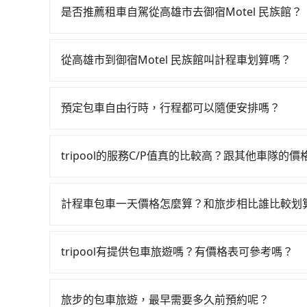
21:30，左營-苗栗一天最多僅16班次，如果行
是否推薦租車自駕從高雄市去御宿Motel 民族館？
左營區步行或搭乘公車前往左營高鐵站，接著在站
如果你有台灣駕照且對自己駕駛技術有信心，且在
又過了20分鐘，再乘坐89分鐘的高鐵從左營站前往
天就要來回，那在高雄路邊可隨租隨借的iRent應該
前排班的計程車，搭上小黃後約花35分鐘、車費600元
從高雄市到御宿Motel 民族館叫計程車划算嗎？
$115~205承租小轎車，每公里再額外加收$3.2
程加上轉車時間共2小時26分鐘，假設4位同行，高鐵加
如選擇小黃直達，在高雄可以透過app叫車的有55688台
$3,200~3,900（金額差異來自於平假日、車款
並到府專車接送，則每人平均花費約1,140元，費
到車，也可考慮打電話至中華正大車隊等叫車看看。依照
時40元路邊停車費用預估進去，但額外的汽車保險與
鐘，但卻要額外支出約280元的交通費，所以對於不
預定包車自由行時，行程都可以隨便安排嗎？
約tripool可省高達$1,600。但如果要考慮到
車型，如Toyota Yaris、Prius C、Vio
你是三人以下要乘車，也可參考tripool的拼車共
只要不超出您選用的用車時間及行程總公里數，且行
度僅雙北的0.5%，其叫車的難度是雙北市的190倍
或九人座可供選擇，而且無人租車最令人詬病的就
的需求安排的。
市到御宿Motel 民族館的最佳選擇。
的車門仍未被修理，每一次租車都好像在開樂透一
tripool的服務C/P值真的比較高？跟其他車隊的
遲遲尚未歸還，又或者要還車時卻偏偏找不到停車
在服務品質許可下，乘客當然希望價格越便宜越好
險。最後，雖然路邊隨租隨還看似方便，但實際使
的台灣大車隊、大都會、LINE Taxi、Uber
計程車包車一天價格怎麼算？和旅步相比誰比較划
點仍有段距離，在遇到下雨天或者載行李時，就顯
KKDAY、KLOOK、叫車吧等。tripool旅
計程車包車的價格通常根據時間或距離計算，包車
包括高雄市去御宿Motel 民族館），全台保證出
區，價格可能有所不同。另外，計程車包車價格也
服務，是絕大多數乘客出行的最佳選擇。
tripool有提供包車旅遊嗎？有價格表可參考嗎？
前，最好先詢問清楚具體價格和注意事項。相比之
tripool提供全台各地包括御宿Motel 民族
車時間和里程、車型來計費，價格在網站上公開透
有，可彈性選擇2~12小時的服務，滿足家族出遊
旅步的包車旅遊，最早需要多久前預約呢？