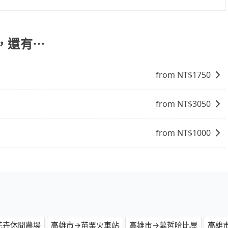
車的價格可能跟其他車隊相差無幾，但是如果只需要短時數或
旅步提供早鳥優惠，您越早預訂就能享有更優惠的價格。所以
。網站上可直接挑選小轎車、休旅車、或九人座箱型車，如需
館，還有⋯
from NT$
1750
from NT$
3050
from NT$
1000
花卉休閒農場
高雄市→苗栗火車站
高雄市→慕哲哈比屋
高雄