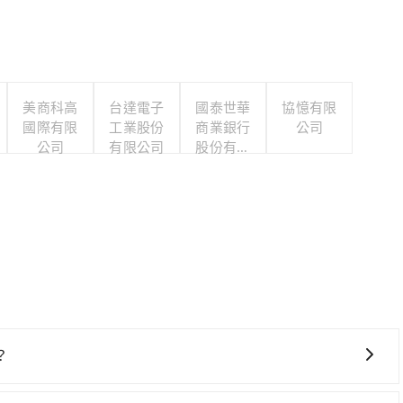
美商科高
台達電子
國泰世華
協憶有限
國際有限
工業股份
商業銀行
公司
公司
有限公司
股份有限
公司
？
鐵乘坐舒適、省時、較貴！不過從最早一班車06:15到末班車