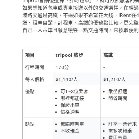
tripool官網後選擇「計時包車」，就可依照旅客
如果想知道包車或專車接送以外的交通選擇，在經過資
陸路交通是高鐵，不過如果不希望花大錢，iRent
送、租車自駕、計程車、高鐵的優缺點比較，更完整
自己一人乘車且願意犧牲一點交通時間，來換取便利到
項目
tripool 旅步
高鐵
行程時間
170分
-
每人價格
$1,140/人
$1,210/人
優點
可1~8位乘客
乘坐舒適
哪裡都能接
節省時間
保證出車
價格透明
缺點
無臨時叫車
旺季一票難求
不收現金
需多次轉乘
費用較貴