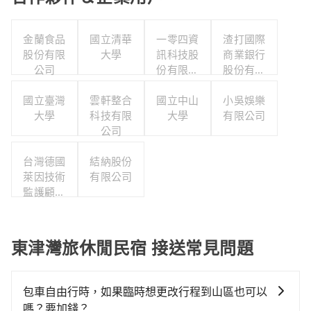
金蘭食品
國立清華
一零四資
渣打國際
股份有限
大學
訊科技股
商業銀行
公司
份有限公
股份有限
司
公司
國立臺灣
雲軒整合
國立中山
小吳娛樂
大學
科技有限
大學
有限公司
公司
台灣德國
結納股份
萊因技術
有限公司
監護顧問
股份有限
公司
東津灣旅休閒民宿 接送常見問題
包車自由行時，如果臨時想更改行程到山區也可以
嗎？要加錢？