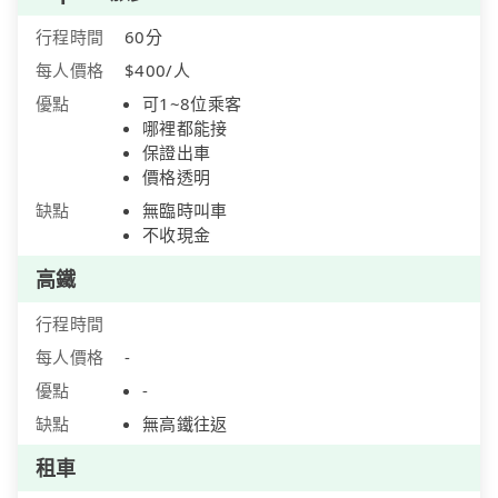
行程時間
60分
每人價格
$400/人
優點
可1~8位乘客
哪裡都能接
保證出車
價格透明
缺點
無臨時叫車
不收現金
高鐵
行程時間
每人價格
-
優點
-
缺點
無高鐵往返
租車