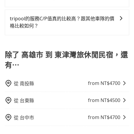
到車，也可考慮打電話至附近的計程車隊，如有限責任
市（三民區）到東津灣旅休閒民宿的花費預估為
只要不超出您選用的用車時間及行程總公里數，且行程
高雄市大高雄計程車、好客來計程車、伍福交通等叫車
$750~1,200（金額差異來自於平假日、車款差異、抵達
沒有到達海拔1500公里以上的山區，行程都是可以依照
看看。依照里程跳錶計算，價格約為815~1,000元間。
目的地後多久原路返回），雖已將eTag和可能的每小時
tripool的服務C/P值真的比較高？跟其他車隊的價
您的需求安排的。
但如果要考慮到回程，屏東縣僅有合法計程車約370輛，
40元路邊停車費用預估進去，但額外的汽車保險與可能
格比較如何？
數量約為高雄市的4%、密度僅雙北的0.3%，其叫車的難
的罰單都需自付。再者，和運的iRent只提供最基本的車
在服務品質許可下，乘客當然希望價格越便宜越好，而
度是雙北市的310倍。雖然高雄市區到東津灣旅休閒民宿
型，如Toyota Yaris、Prius C、Vios這類乘坐體驗較差
市場上稍具規模且合法經營的業者，有以短程與城市為
的跳表小黃可能較為便宜，但當你們人數超過四位時，
的車款，如果人數超過四位，更是沒有較大的七人座或
主的台灣大車隊、大都會、LINE Taxi、Uber，機場接送
除了 高雄市 到 東津灣旅休閒民宿，還
叫兩輛計程車的費用就貴了，如選擇tripool的九人座，
九人座可供選擇，而且無人租車最令人詬病的就是車
則有肯驛、全鋒、格上租車、和運租車，包車旅遊則是
可用約9.5折預約一台專車服務。
況，打開車門才發現仍有上一組乘客遺留的垃圾或者撞
有⋯
KKDAY、KLOOK、叫車吧等。tripool旅步專注在長程
凹的車門仍未被修理，每一次租車都好像在開樂透一
單程接送與跨縣市計時包車，不論從哪邊去哪裡（當然
樣。另外，偶爾也會遇到明明已經預約了時間但上一位
也包括高雄市去東津灣旅休閒民宿），全台保證出車。
用戶卻遲遲尚未歸還，又或者要還車時卻偏偏找不到停
from NT$
4700
從
南投縣
由於有高效的車輛調度能力，能以市價7~8折提供專車到
車位，對於急著用車或者要載其他乘客的人來說就有不
府服務，是絕大多數乘客出行的最佳選擇。
小的風險。最後，雖然路邊隨租隨還看似方便，但實際
from NT$
4500
從
台東縣
使用時還是有其區域的限制，實際可停靠的地點與你的
上下車地點仍有段距離，在遇到下雨天或者載行李時，
from NT$
4700
從
台中市
就顯得非常不便。