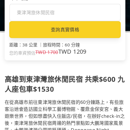
查詢真實價格
距離
：
38 公里
｜
旅程時間
：
60 分鐘
TWD
1209
TWD
1700
您的車資預估
高雄到東津灣旅休閒民宿 共乘$600 九
人座包車$1530
在從高雄市前往東津灣旅休閒民宿的60分鐘路上，有些旅
客沿途會造訪國立科學工藝博物館、覆鼎金保安宮、義大
遊樂世界，但如想盡快入住飯店/民宿，在辦好check-in之
後，東津灣旅休閒民宿周邊的熱門景點如大鵬灣國家風景