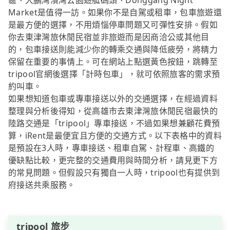
區、大鵬灣濱灣公園遊艇碼頭、Donggang Night
Market是值得一訪。如果你不是自駕或租車，包車旅遊還
是最方便的選擇，不用煩惱停車問題又可彈性安排。假如
你去東津灣旅休閒民宿並非旅遊而是因商洽公或其他目
的，包車接送則能減少你的轉乘交通與降低疲勞，將精力
保留在重要的事情上。可在網站上點選黃色按鈕，跳轉至
tripool官網後選擇「計時包車」，就可依照旅客的需求預
約叫車。
如果想知道包車或專車接送以外的交通選擇，在經過資料
整理與分析後得知，從高雄市去東津灣旅休閒民宿最快的
陸路交通是「tripool」專車接送，不過如果想兼顧花費預
算，iRent是最便宜且方便的交通方式。以下表格中的資料
是預設在3人時，專車接送、租車自駕、計程車、高鐵的
優缺點比較，更完整的交通費用與時間分析，請見更下方
的常見問題。但假設只有獨自一人時，tripool也有提供到
府接送共乘服務。
tripool 旅步