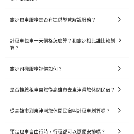
可以的，當您的旅程需要穿越山區或是高海拔地區時，
旅步可能會根據行經的路線是否超過海拔1500公尺來進
旅步包車服務是否有提供導覽解說服務？
行額外的費用收取。但是，這些費用會在您下訂單後、
抱歉！目前旅步的包車服務暫無提供導覽服務，如果您
出發前先與您進行確認，確保您明確知道所有的費用。
需要導覽服務，可事先透過電子郵件
我們會透過Email的方式向您說明收費細節，讓您能更放
計程車包車一天價格怎麼算？和旅步相比誰比較划
booking@tripool.app聯繫我們，將有專人協助回覆確
心地享受旅步為您提供的服務。
算？
認是否能協助安排。
計程車包車的價格通常根據時間或距離計算，包車的價
格通常是根據時間或距離來計算，而且在不同城市和地
旅步司機服務評價如何？
區，價格可能有所不同。另外，計程車包車價格也可能
在 Google 上關於旅步的評論中，許多人都給予旅步司
會因為交通狀況等因素而有所變動。因此，在預定包車
機非常高的評價，認為他們非常專業且親切！讓他們的
之前，最好先詢問清楚具體價格和注意事項。相比之
是否推薦租車自駕從高雄市去東津灣旅休閒民宿？
旅程更加順暢和舒適。」
下，旅步的包車服務價格相對更為透明和具體，一般是
如果你有台灣駕照且對自己駕駛技術有信心，且在車上
按照包車時間和里程、車型來計費，價格在網站上公開
時不需要閉目養神（因為要自己開車），最重要的是你
透明，方便客戶可以更加準確地了解行程所需時間和費
從高雄市到東津灣旅休閒民宿叫計程車划算嗎？
當天就要來回，那在高雄路邊可隨租隨借的iRent應該是
用。
如選擇小黃直達，在高雄可以透過app叫車的有55688台
你最便宜選擇。註冊完iRent的app後，可以每小時
灣大車隊、Uber、Line Taxi、Yoxi等，如果在路邊攔不
$115~205承租小轎車，每公里再額外加收$3.2，從高雄
預定包車自由行時，行程都可以隨便安排嗎？