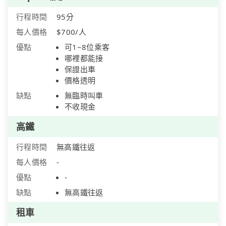
行程時間
95分
每人價格
$700/人
優點
可1~8位乘客
哪裡都能接
保證出車
價格透明
缺點
無臨時叫車
不收現金
高鐵
行程時間
無高鐵往返
每人價格
-
優點
-
缺點
無高鐵往返
租車