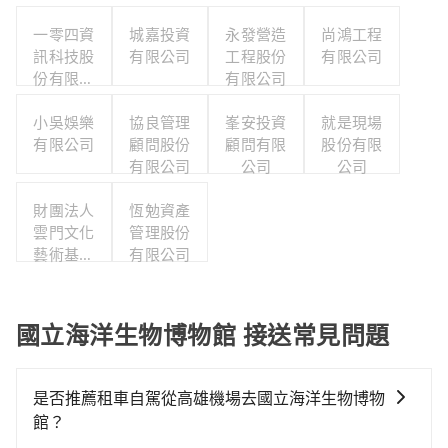
一零四資
城嘉投資
永發營造
尚鴻工程
訊科技股
有限公司
工程股份
有限公司
份有限公
有限公司
司
小吳娛樂
協良管理
峯安投資
就是現場
有限公司
顧問股份
顧問有限
股份有限
有限公司
公司
公司
財團法人
恆勉資產
雲門文化
管理股份
藝術基金
有限公司
會
國立海洋生物博物館 接送常見問題
是否推薦租車自駕從高雄機場去國立海洋生物博物
館？