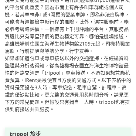
現金交易可能發生的糾紛。為什麼選擇像tripool這樣合法
的平台如此重要？因為市面上有許多叫車群組或個人司
機，若其車輛非T或R開頭的營業車牌，即為非法白牌車，
可能會有遭攔檢中斷行程的風險。此外，選擇服務前，務
必參考網路評價，一個擁有上千則評論的平台，其服務品
質遠比只有零星評價的更為穩定可靠。哪怕是機場接送，
高雄機場前往國立海洋生物博物館2109元起，司機持職業
駕照，行前提醒與導航分享，行李友善。
如果想知道包車或專車接送以外的交通選擇，在經過資料
整理與分析後得知，從高雄機場去國立海洋生物博物館最
快的陸路交通是「tripool」專車接送，不過如果想兼顧花
費預算，iRent是最便宜且方便的交通方式。以下表格中的
資料是預設在3人時，專車接送、租車自駕、計程車、高
鐵的優缺點比較，更完整的交通費用與時間分析，請見更
下方的常見問題。但假設只有獨自一人時，tripool也有提
供到府接送共乘服務。
tripool 旅步