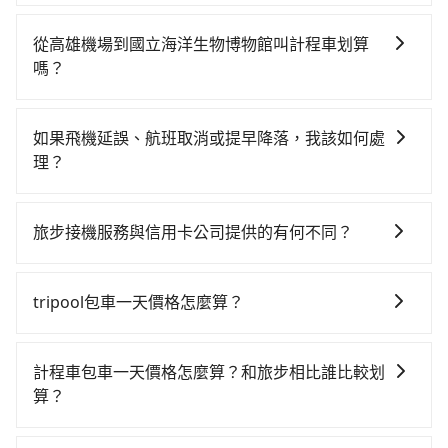
如果你有台灣駕照且對自己駕駛技術有信心，且在車上
時不需要閉目養神（因為要自己開車），最重要的是你
從高雄機場到國立海洋生物博物館叫計程車划算
當天就要來回，那在高雄路邊可隨租隨借的iRent應該是
嗎？
你最便宜選擇。註冊完iRent的app後，可以每小時
如選擇小黃直達，在高雄可以透過app叫車的有55688台
$115~205承租小轎車，每公里再額外加收$3.2，從高雄
灣大車隊、Uber、Line Taxi、Yoxi等。依照里程跳錶計
機場到國立海洋生物博物館的花費預估為
如果飛機延誤、航班取消或提早降落，我該如何處
算，價格約為1,815~2,200元間，若改選tripool的專車
$1,450~2,000（金額差異來自於平假日、車款差異、抵
理？
服務可再更便宜。但如果要考慮到回程，屏東縣僅有合
達目的地後多久原路返回），雖已將eTag和可能的每小
如遇到班機預計抵達時間延後或提前者，可在搭乘飛機
法計程車約370輛，數量約為高雄市的4%、密度僅雙北
時40元路邊停車費用預估進去，但額外的汽車保險與可
前透過官網的線上客服告知，我方會盡力協助重新安排
的0.3%，其叫車的難度是雙北市的310倍。雖然高雄機
能的罰單都需自付。再者，和運的iRent只提供最基本的
旅步接機服務與信用卡公司提供的有何不同？
車輛，讓乘客能落地後順利離開機場。但如事先沒有告
場到國立海洋生物博物館的跳表小黃可能較為便宜，但
車型，如Toyota Yaris、Prius C、Vios這類乘坐體驗較
關於接機服務的問題，旅步的接機服務可提供您專業的
知而是司機抵達機場後才發現旅客入境時間有耽誤，
當你們人數超過四位時，叫兩輛計程車的費用就貴了，
差的車款，如果人數超過四位，更是沒有較大的七人座
接送體驗。相較於信用卡公司提供的免費接送服務，旅
tripool依舊會改派司機，但就不能保證旅客一出關即有
改預約一輛tripool的九人座廂型車最高可省$900。
tripool包車一天價格怎麼算？
或九人座可供選擇，而且無人租車最令人詬病的就是車
步提供更多的彈性和客製化選擇，我們會根據您的抵達
車輛可以搭乘。如班機被迫取消且在原預定上飛機時間
況，打開車門才發現仍有上一組乘客遺留的垃圾或者撞
因包車費用會隨著您選用2-12小時不等的包車時數、所
時間和需求提供合適的車輛和司機，並協助您處理行
前通知我方，可提供全額退款或免費改期。如班機航行
凹的車門仍未被修理，每一次租車都好像在開樂透一
需行程的公里數及車型而有所不同，建議可以直接上旅
李。此外，旅步的司機都是經過嚴格篩選和培訓的專業
時間減少而提前落地，可在落地後直接與司機電話聯
計程車包車一天價格怎麼算？和旅步相比誰比較划
樣。另外，偶爾也會遇到明明已經預約了時間但上一位
步官網一鍵查價，即時試算您包車費用，清楚透明，且
司機，為您提供更加安全和穩定的機場接送服務。
繫，司機只要車上無乘客或已經在機場周邊，會盡快配
算？
用戶卻遲遲尚未歸還，又或者要還車時卻偏偏找不到停
無隱藏費用。
合旅客乘車。
車位，對於急著用車或者要載其他乘客的人來說就有不
計程車包車的價格通常根據時間或距離計算，包車的價