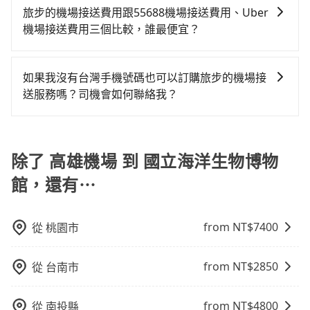
小的風險。最後，雖然路邊隨租隨還看似方便，但實際
格通常是根據時間或距離來計算，而且在不同城市和地
旅步的機場接送費用跟55688機場接送費用、Uber
使用時還是有其區域的限制，實際可停靠的地點與你的
區，價格可能有所不同。另外，計程車包車價格也可能
機場接送費用三個比較，誰最便宜？
上下車地點仍有段距離，在遇到下雨天或者載行李時，
會因為交通狀況等因素而有所變動。因此，在預定包車
就顯得非常不便。
因為55688與uber接送費用都是採動態定價的，會根據
之前，最好先詢問清楚具體價格和注意事項。相比之
當天實際行駛里程及路線而有所不同，因為車資是浮動
下，旅步的包車服務價格相對更為透明和具體，一般是
如果我沒有台灣手機號碼也可以訂購旅步的機場接
的，相比於旅步提供的固定車資模式，除了能讓旅客更
按照包車時間和里程、車型來計費，價格在網站上公開
送服務嗎？司機會如何聯絡我？
容易掌握車資，不用擔心被額外收費，所以相對55688
透明，方便客戶可以更加準確地了解行程所需時間和費
當然可以，如果您沒有台灣的手機號碼，也可以提供
和uber是更便宜的。
用。
WhatsApp、Line、Skype 等通訊軟體的帳號，方便我
們在訂單成立後，或司機服務時與您聯絡。
除了 高雄機場 到 國立海洋生物博物
館，還有⋯
from NT$
7400
從
桃園市
from NT$
2850
從
台南市
from NT$
4800
從
南投縣