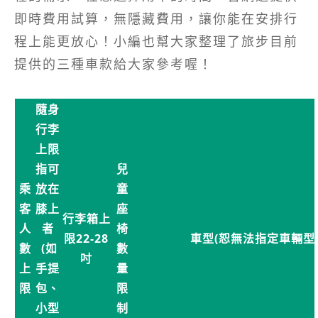
即時費用試算，無隱藏費用，讓你能在安排行
程上能更放心！小編也幫大家整理了旅步目前
提供的三種車款給大家參考喔！
隨身
行李
上限
指可
兒
乘
放在
童
客
膝上
座
行李箱上
人
者
椅
限22-28
車型(恕無法指定車輛型
數
(如
數
吋
上
手提
量
限
包、
限
小型
制