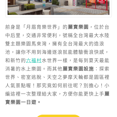
前身是「月眉育樂世界」的
麗寶樂園
，位於台
中后里，交通非常便利，號稱全台灣最大水陸
雙主題樂園馬來灣，擁有全台灣最大的造浪
池，讓你不用到海邊逐浪就能體驗衝浪快感，
和新竹的
六福村
水世界一樣，是每到夏天最能
消暑的水上樂園。而其他
麗寶樂園設施
：探索
世界、密室逃脫、天空之夢摩天輪都是園區裡
人氣景點喔！那究竟如何前往呢？別擔心！小
編這裡一次整理給大家，方便你能更快上手
麗
寶樂園一日遊。