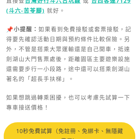
直接查
台灣好行斗六古坑線
或
台西客運7129
(斗六-苦苓腳)
就好。
📌
小提醒：
如果看到免費接駁或套票接駁，記
得要先確認活動日期與預約條件比較保險。另
外，不管是搭乘大眾運輸還是自己開車，抵達
劍湖山大門售票處後，距離園區主要遊樂設施
還需要步行一小段路，途中還可以搭乘劍湖山
著名的「超長手扶梯」。
如果想跳過轉乘困擾，也可以考慮先試算一下
專車接送價格！
10秒免費試算（免註冊、免綁卡、無隱藏