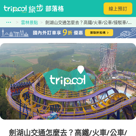
線上預訂
雲林景點
劍湖山交通怎麼去？高鐵/火車/公車/接駁車/自駕與斗六轉乘一次看！
劍湖山交通怎麼去？高鐵/火車/公車/