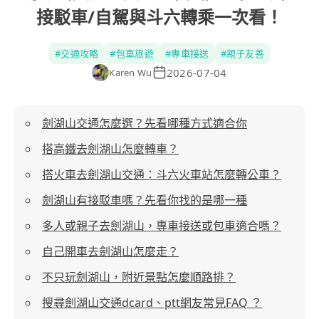
接駁車/自駕與斗六轉乘一次看！
#
交通攻略
#
包車旅遊
#
專車接送
#
親子友善
2026-07-04
Karen Wu
劍湖山交通怎麼選？先看哪種方式適合你
搭高鐵去劍湖山怎麼轉車？
搭火車去劍湖山交通：斗六火車站怎麼轉公車？
劍湖山有接駁車嗎？先看你找的是哪一種
多人或親子去劍湖山，專車接送或包車適合嗎？
自己開車去劍湖山怎麼走？
不只玩劍湖山，附近景點怎麼順路排？
搜尋劍湖山交通dcard、ptt網友常見FAQ ？