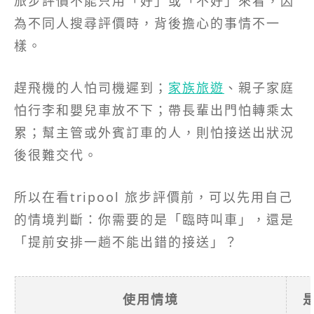
旅步評價不能只用「好」或「不好」來看，因
為不同人搜尋評價時，背後擔心的事情不一
樣。
趕飛機的人怕司機遲到；
家族旅遊
、親子家庭
怕行李和嬰兒車放不下；帶長輩出門怕轉乘太
累；幫主管或外賓訂車的人，則怕接送出狀況
後很難交代。
所以在看tripool 旅步評價前，可以先用自己
的情境判斷：你需要的是「臨時叫車」，還是
「提前安排一趟不能出錯的接送」？
使用情境
是