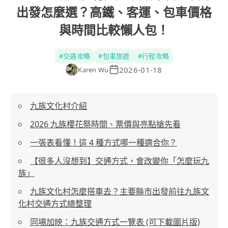
出發怎麼選？高鐵、客運、包車價格
與時間比較懶人包！
#
交通攻略
#
包車旅遊
#
行程攻略
2026-01-18
Karen Wu
九族文化村介紹
2026 九族櫻花祭時間、票價與亮點搶先看
一張表看懂！這 4 種方式哪一種適合你？
【很多人沒想到】交通方式，會改變你「怎麼玩九
族」
九族文化村怎麼搭車去？主要縣市出發前往九族文
化村交通方式總整理
同場加映：九族交通方式一覽表 (可下載圖片版)