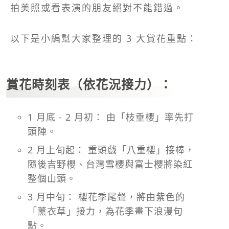
拍美照或看表演的朋友絕對不能錯過。
以下是小編幫大家整理的 3 大賞花重點：
賞花時刻表（依花況接力）：
1 月底 - 2 月初： 由「枝垂櫻」率先打
頭陣。
2 月上旬起： 重頭戲「八重櫻」接棒，
隨後吉野櫻、台灣雪櫻與富士櫻將染紅
整個山頭。
3 月中旬： 櫻花季尾聲，將由紫色的
「薰衣草」接力，為花季畫下浪漫句
點。