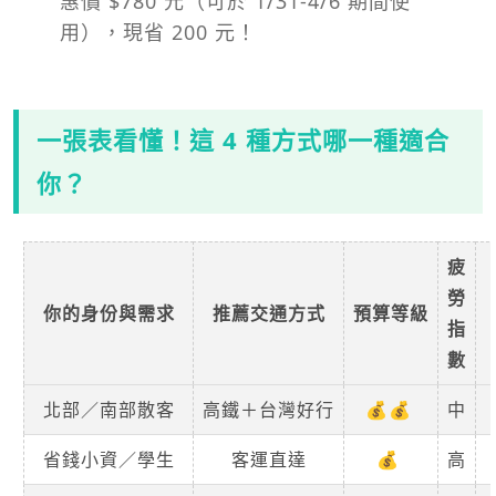
惠價 $780 元（可於 1/31-4/6 期間使
用），現省 200 元！
一張表看懂！這 4 種方式哪一種適合
你？
疲
勞
你的身份與需求
推薦交通方式
預算等級
指
數
北部／南部散客
高鐵＋台灣好行
💰💰
中
省錢小資／學生
客運直達
💰
高