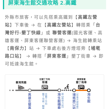
屏東海生館交通攻略 2.高鐵
外縣市旅客，可以先搭乘高鐵到【
高鐵左營
站
】下車後 → 在【
高鐵左營站
】轉搭乘「
台
灣好行-墾丁快線
」或
聯營客運
(國光客運、高
雄客運、屏東客運聯營客運) → 海生館轉乘站
【
南保力
】站 → 下車處右後方燈塔旁【
埔墘
路口站
】 → 轉搭「
屏東客運
」墾丁街車 → 即
可抵達海生館。