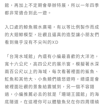
館，再加上不定期會舉辦特展，所以一年四季
都非常適合到此一遊。
入口處的鯨魚親水廣場，有以等比例製作而成
的大翅鯨模型，壯觀且逼真的造型讓小朋友們
看到幾乎沒有不尖叫的XD
「台灣水域館」內還有小編最喜歡的大洋池，
寬十六公尺，高四公尺的展示窗，模擬著水深
兩百公尺以上的海域，每次看著裡面的鯊魚、
魟魚和其他大、小魚類們嬉悠遊時，總還是會
被裡面壯觀的景象給震憾到，另一個不容錯
過，小編推薦必去的就是「珊瑚王國館」的海
底隧道，在這裡你可以體驗魚兒在你四周環繞