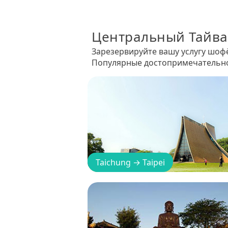
Центральный Тайв
Зарезервируйте вашу услугу шоф
Популярные достопримечательнос
Taichung
→
Taipei