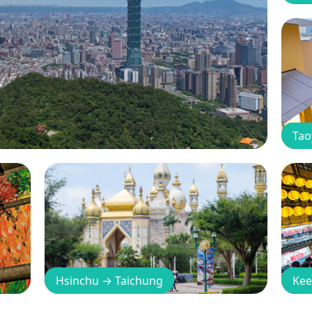
Tao
Hsinchu
→
Taichung
Kee