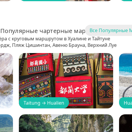
Популярные чартерные маршруты
Все Популярные 
ёра с круговым маршрутом в Хуалине и Тайтуне
рдж, Пляж Цишинтан, Авеню Брауна, Верхний Луе
Taitung
→
Hualien
Hua