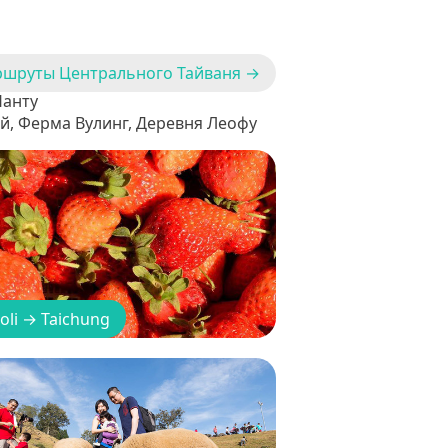
ршруты Центрального Тайваня →
Нанту
й, Ферма Вулинг, Деревня Леофу
oli
→
Taichung