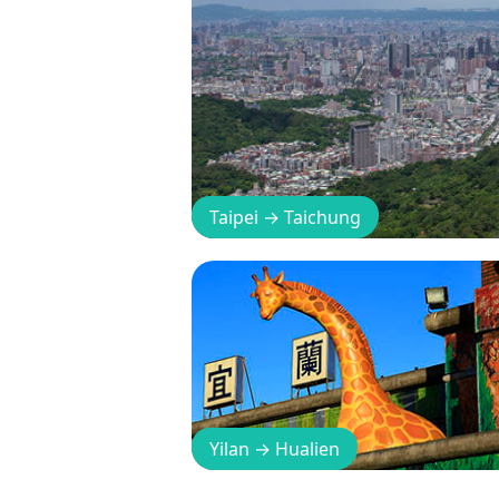
Taipei
→
Taichung
Yilan
→
Hualien