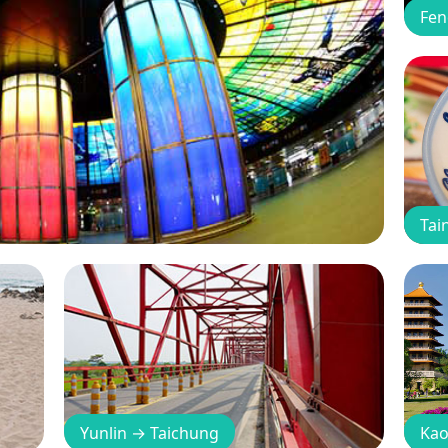
Fen
Tai
Yunlin
→
Taichung
Kao