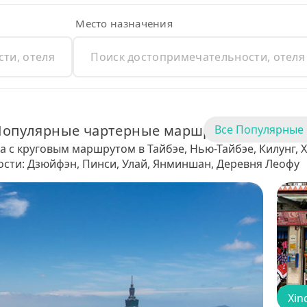
Место назначения
Популярные чартерные маршруты
Все Популярные
 с круговым маршрутом в Тайбэе, Нью-Тайбэе, Килунг, Х
ти: Дзюйфэн, Пинси, Улай, Янминшан, Деревня Леофу
Xin