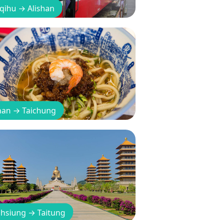
qihu
→
Alishan
nan
→
Taichung
hsiung
→
Taitung