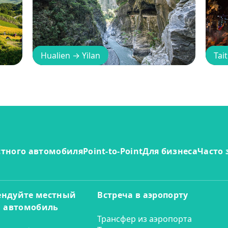
Hualien
→
Yilan
Tai
стного автомобиля
Point-to-Point
Для бизнеса
Часто
ендуйте местный
Встреча в аэропорту
автомобиль
Трансфер из аэропорта