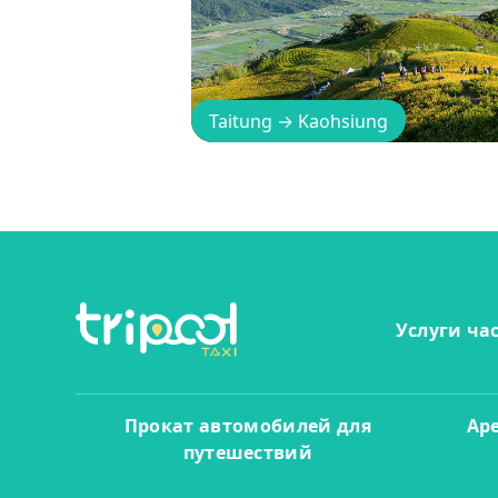
Taitung
→
Kaohsiung
Услуги ча
Прокат автомобилей для
Ар
путешествий