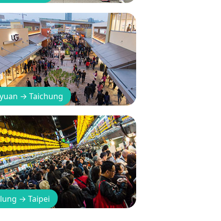
yuan
→
Taichung
lung
→
Taipei