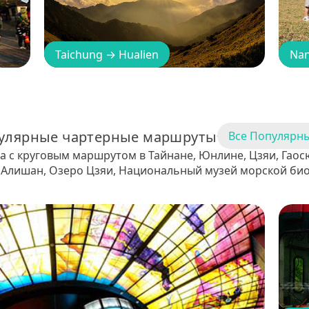
Taichung
→
Hualien
Na
улярные чартерные маршруты
Все Популярн
а с круговым маршрутом в Тайнане, Юнлине, Цзяи, Гаос
Алишан, Озеро Цзяи, Национальный музей морской био