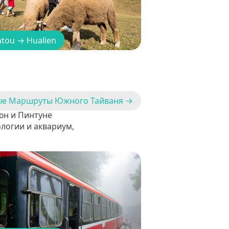
ntou
→
Hualien
ые Маршруты Южного Тайваня →
юн и Пинтуне
логии и аквариум,