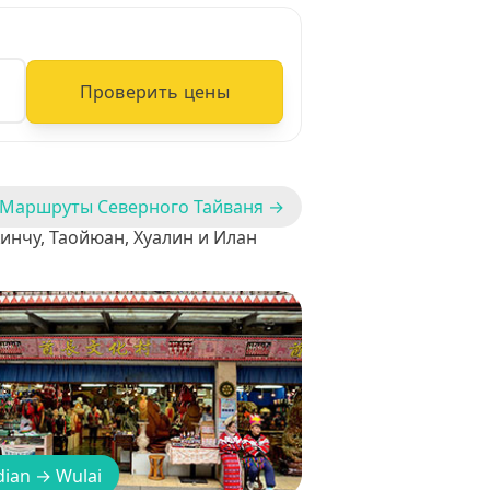
Проверить цены
 Маршруты Северного Тайваня →
инчу, Таойюан, Хуалин и Илан
dian
→
Wulai