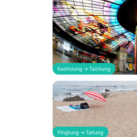
Kaohsiung
→
Taichung
Pingtung
→
Taitung