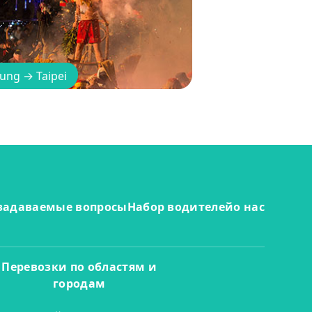
tung
→
Taipei
 задаваемые вопросы
Набор водителей
о нас
Перевозки по областям и
городам