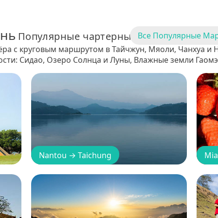
ань
Популярные чартерные маршруты
Все Популярные Ма
ёра с круговым маршрутом в Тайчжун, Мяоли, Чанхуа и 
ти: Сидао, Озеро Солнца и Луны, Влажные земли Гаомэ
Nantou
→
Taichung
Mia