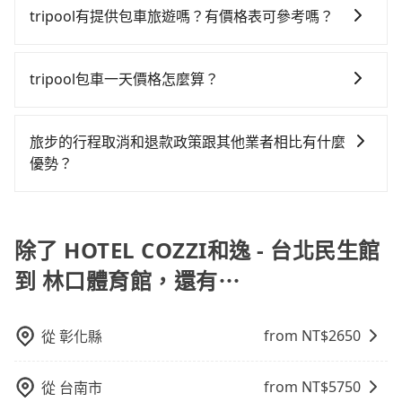
體育館，高鐵較貴、費時、轉車麻煩！從最早06:26一直
叫兩輛計程車的費用就貴了，改預約一輛tripool的九人
tripool有提供包車旅遊嗎？有價格表可參考嗎？
到23:00，台北-桃園一天最多有72班次高鐵可搭乘。假
座廂型車最高可省$500。
tripool提供全台各地包括林口體育館與HOTEL COZZI和
設從HOTEL COZZI和逸 - 台北民生館 (台北市中山區) 前
逸 - 台北民生館的包車旅遊，從單純的單趟接送到算時
往最靠近的台北高鐵站，叫一輛計程車花費約200元、車
tripool包車一天價格怎麼算？
間的計時包車都有，可彈性選擇2~12小時的服務，滿足
程約16分鐘。抵達高鐵站後，步行進站、現場購票並於
因包車費用會隨著您選用2-12小時不等的包車時數、所
家族出遊、朋友聚會、婚喪喜慶等不同的需求。價格透
月台排隊的時間約25分鐘，再乘坐17~23分鐘（平均21
需行程的公里數及車型而有所不同，建議可以直接上旅
明、無隱藏費用，網站試算即真實價格，免去來回電話
分）的高鐵從台北站前往桃園高鐵站，每人票價160元，
旅步的行程取消和退款政策跟其他業者相比有什麼
步官網一鍵查價，即時試算您包車費用，清楚透明，且
確認。一天包車的價格可能跟其他車隊相差無幾，但是
再用5分鐘出站、等待車站前排班的計程車，搭上小黃後
優勢？
無隱藏費用。
如果只需要短時數或者單程專車服務者，敢大聲說我們
約花42分鐘、車費700元後，抵達林口體育館 (桃園市龜
當您需要取消旅行行程時，旅步提供比其他業者更具彈
價格絕對最划算。網站上可直接挑選小轎車、休旅車、
山區) 的目的地。全程加上轉車時間共1小時49分鐘，假
性的取消政策，以給予乘客更多的保障和方便。只需在
或九人座箱型車，如需10人以上巴士，請來信洽詢。
設一人獨行，交通費總計1,060元。但如果全程使用
用車前一天的凌晨六點前完成取消訂單作業，旅步就承
除了 HOTEL COZZI和逸 - 台北民生館
tripool並到府專車接送，則僅需花費約900元，費時40
諾會無條件全額退款，讓乘客感到安心之餘，降低風險
分鐘。選擇搭乘高鐵而不預約包車，不僅至少額外負擔
到 林口體育館，還有⋯
的同時也確保乘客的權益。
160元車資，而且更會額外浪費69分鐘在轉乘與等車
上，現在還不馬上來預約tripool！
from NT$
2650
從
彰化縣
from NT$
5750
從
台南市