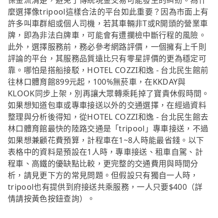
保金流清楚，避免了傳統現金交易可能發生的糾紛。為什
麼選擇像tripool這樣合法的平台如此重要？因為市面上有
許多叫車群組或個人司機，若其車輛非T或R開頭的營業車
牌，即為非法白牌車，可能會有遭攔檢中斷行程的風險。
此外，選擇服務前，務必參考網路評價，一個擁有上千則
評論的平台，其服務品質遠比只有零星評價的更為穩定可
靠。哪怕是搭船接駁，HOTEL COZZI和逸 - 台北民生館前
往林口體育館899元起，100%無菸車，在KKDAY與
KLOOK同步上架，別再讓大眾轉乘耗掉了寶貴休假時間。
如果想知道包車或專車接送以外的交通選擇，在經過資料
整理與分析後得知，從HOTEL COZZI和逸 - 台北民生館去
林口體育館最快的陸路交通是「tripool」專車接送，不過
如果想兼顧花費預算，計程車在1~8人時能最省錢。以下
表格中的資料是預設在1人時，專車接送、租車自駕、計
程車、高鐵的優缺點比較，更完整的交通費用與時間分
析，請見更下方的常見問題。但假設只有獨自一人時，
tripool也有提供到府接送共乘服務，一人只要$400（詳
情請按黃色按鈕查詢）。