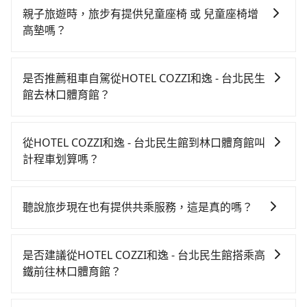
親子旅遊時，旅步有提供兒童座椅 或 兒童座椅增
高墊嗎？
是的，我們提供兒童安全座椅。一台車至多提供一個兒
童座椅。每趟每個租金 NT$300。您可以在預定服務時
是否推薦租車自駕從HOTEL COZZI和逸 - 台北民生
填寫您的需求。
館去林口體育館？
雖然從HOTEL COZZI和逸 - 台北民生館到林口體育館可
以選擇租車自駕，但花費可能不小。租車公司一般以天
從HOTEL COZZI和逸 - 台北民生館到林口體育館叫
為單位計費，小轎車如Toyota Yaris、Nissan Kicks，
計程車划算嗎？
一天租金$1,500起，九人座如Hyundai Staria或
如選擇小黃直達，在台北可以透過app叫車的有55688台
Volkswagen T6，一天租金約$4,500，油錢（每公里約
灣大車隊、Uber、Line Taxi、Yoxi等，如果在路邊攔不
3元）、eTag（每公里約1元）、路邊停車（每小時約40
聽說旅步現在也有提供共乘服務，這是真的嗎？
到車，也可考慮打電話至HOTEL COZZI和逸 - 台北民生
元）、保險費、罰單另計。由於絕大多數的租車公司都
是的！除了原有的專車接送外，旅步在2024年更上架了
館附近的計程車隊，如城市衛星車隊、大都會衛星車
沒法提供甲租乙還的服務，所以要不當天就需往返
保證出車的共乘服務，不用再擔心人少不成團問題，還
隊、長鴻計程車等叫車看看。依照里程跳錶計算，價格
HOTEL COZZI和逸 - 台北民生館與林口體育館，不然就
是否建議從HOTEL COZZI和逸 - 台北民生館搭乘高
能到府接送，機場、通勤共乘、大型活動接送都適合！
約為790~900元間，若改選tripool的專車服務可再更便
是需要一次租用多天，如此預計小轎車的花費至少
鐵前往林口體育館？
宜。雖然HOTEL COZZI和逸 - 台北民生館到林口體育館
$2,000、九人座$5,000起。透過app預約tripool的單程
若要從HOTEL COZZI和逸 - 台北民生館搭高鐵前往林口
的跳表小黃可能較為便宜，但當你們人數超過四位時，
專車接送才是前往最便宜方便的選擇。