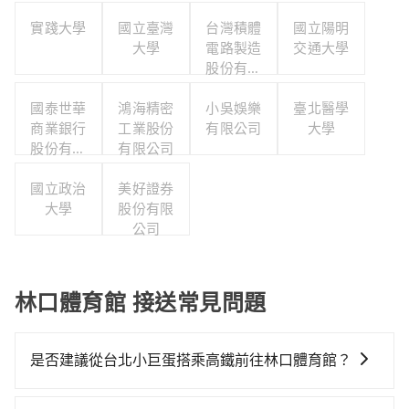
實踐大學
國立臺灣
台灣積體
國立陽明
大學
電路製造
交通大學
股份有限
公司
國泰世華
鴻海精密
小吳娛樂
臺北醫學
商業銀行
工業股份
有限公司
大學
股份有限
有限公司
公司
國立政治
美好證券
大學
股份有限
公司
林口體育館 接送常見問題
是否建議從台北小巨蛋搭乘高鐵前往林口體育館？
若要從台北小巨蛋搭高鐵前往林口體育館，高鐵較貴、