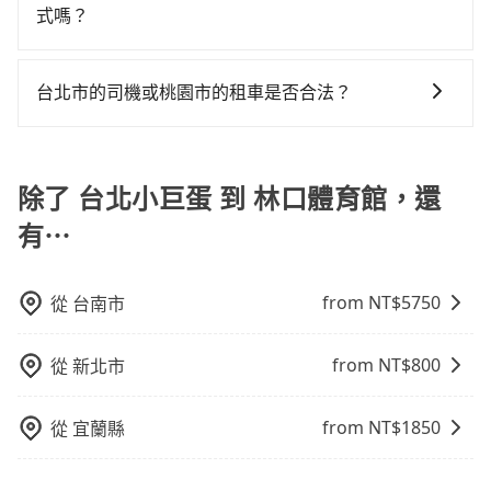
得到，我們就保證發車。直接在官網上輸入住家地址、
式嗎？
辦公大樓、飯店民宿、各地車站、機場航廈、甚至風景
有的！想預定行程，除了可以上tripool官網一鍵查價下
區，我們司機都會依照訂單上的資訊依約接送。
單，且絕無隱藏費用，若您是安卓系統手機還能下載app
台北市的司機或桃園市的租車是否合法？
預定。(ios系統近期即將上線，敬請期待！)
許多的Line群組或Facebook社團裡，有很多低價的白牌
車、私家車或野雞車在招攬生意，這不僅是違法可能被
警察臨檢並趕下車，出意外後保險公司更是不會提供任
除了 台北小巨蛋 到 林口體育館，還
何理賠，如果又遇到心術不正的司機，其犯罪行為可能
有⋯
都無法監控或追查。最好別為了省小錢而冒上不必要的
風險。而tripool雇用的司機、使用的車輛以及配合的車
行，一定符合台灣法律規定，除了司機擁有合法的職業
from NT$
5750
從
台南市
駕駛執照以及良民證外，車輛一定投保最高300萬乘客
險。最好辨別叫的車是否合法，就看車牌的開頭，只要
from NT$
800
從
新北市
不是R或T開頭的車，就一定是違法。
from NT$
1850
從
宜蘭縣