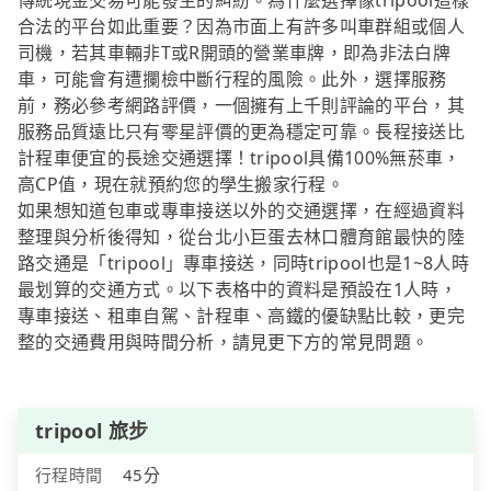
傳統現金交易可能發生的糾紛。為什麼選擇像tripool這樣
合法的平台如此重要？因為市面上有許多叫車群組或個人
司機，若其車輛非T或R開頭的營業車牌，即為非法白牌
車，可能會有遭攔檢中斷行程的風險。此外，選擇服務
前，務必參考網路評價，一個擁有上千則評論的平台，其
服務品質遠比只有零星評價的更為穩定可靠。長程接送比
計程車便宜的長途交通選擇！tripool具備100%無菸車，
高CP值，現在就預約您的學生搬家行程。
如果想知道包車或專車接送以外的交通選擇，在經過資料
整理與分析後得知，從台北小巨蛋去林口體育館最快的陸
路交通是「tripool」專車接送，同時tripool也是1~8人時
最划算的交通方式。以下表格中的資料是預設在1人時，
專車接送、租車自駕、計程車、高鐵的優缺點比較，更完
整的交通費用與時間分析，請見更下方的常見問題。
tripool 旅步
行程時間
45分