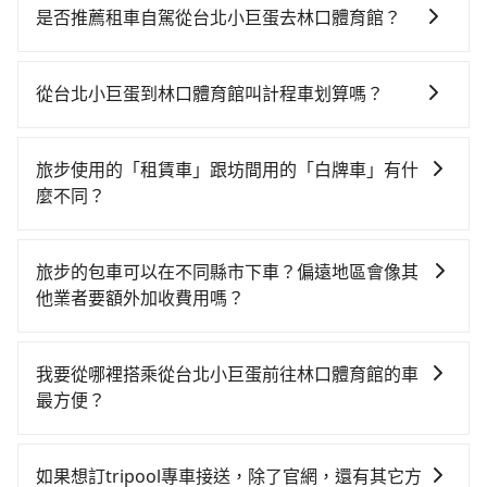
費時、轉車麻煩！從最早06:26一直到23:00，台北-桃園
是否推薦租車自駕從台北小巨蛋去林口體育館？
一天最多有72班次高鐵可搭乘。假設從台北小巨蛋 (台北
雖然從台北小巨蛋到林口體育館可以選擇租車自駕，但
市松山區) 前往最靠近的台北高鐵站，叫一輛計程車花費
花費可能不小。租車公司一般以天為單位計費，小轎車
約300元、車程約17分鐘。抵達高鐵站後，步行進站、
從台北小巨蛋到林口體育館叫計程車划算嗎？
如Toyota Yaris、Nissan Kicks，一天租金$1,500起，
現場購票並於月台排隊的時間約25分鐘，再乘坐17~23
如選擇小黃直達，在台北可以透過app叫車的有55688台
九人座如Hyundai Staria或Volkswagen T6，一天租金
分鐘（平均21分）的高鐵從台北站前往桃園高鐵站，每
灣大車隊、Uber、Line Taxi、Yoxi等，如果在路邊攔不
約$4,500，油錢（每公里約3元）、eTag（每公里約1
人票價160元，再用5分鐘出站、等待車站前排班的計程
旅步使用的「租賃車」跟坊間用的「白牌車」有什
到車，也可考慮打電話至台北小巨蛋附近的計程車隊，
元）、路邊停車（每小時約40元）、保險費、罰單另
車，搭上小黃後約花42分鐘、車費700元後，抵達林口
麼不同？
如裕薪交通、東侑交通、志英衛星等叫車看看。依照里
計。由於絕大多數的租車公司都沒法提供甲租乙還的服
體育館 (桃園市龜山區) 的目的地。全程加上轉車時間共1
旅步所使用的是符合政府法規的租賃車，車牌以白底黑
程跳錶計算，價格約為940~1,100元間，若改選tripool
務，所以要不當天就需往返台北小巨蛋與林口體育館，
小時50分鐘，假設一人獨行，交通費總計1,160元。但如
字的「R」開頭，受車隊嚴格管理及審核後才可入隊，成
的專車服務可再更便宜。綜合以上，無論在價格或服務
不然就是需要一次租用多天，如此預計小轎車的花費至
旅步的包車可以在不同縣市下車？偏遠地區會像其
果全程使用tripool並到府專車接送，則僅需花費約940
為旅步貴賓服務用車。與一些私家車充當營業用車違法
品質上，tripool都是你從台北小巨蛋到林口體育館的最
少$2,100、九人座$5,100起。透過app預約tripool的單
他業者要額外加收費用嗎？
元，費時46分鐘。選擇搭乘高鐵而不預約包車，不僅至
接載的「白牌車」不同。旅步所使用的車輛合法且符合
佳選擇。
程專車接送才是前往最便宜方便的選擇。
少額外負擔220元車資，而且更會額外浪費64分鐘在轉
旅步的包車服務非常方便，您可以在不同縣市下車。對
相關法規。
乘與等車上，現在還不馬上來預約tripool！
於偏遠地區，我們提供的價格已經包含了所有基本的費
我要從哪裡搭乘從台北小巨蛋前往林口體育館的車
用，不會像其他業者那樣收取額外費用。但如果您需要
最方便？
前往的地點屬於高海拔山區等特殊地點，就可能會需要
tripool提供到府專車接送服務，不論在台灣本島哪個角
支付額外的費用，不過別擔心，您可以透過旅步官網查
落，只要有路能到、Google地圖上能標註、GPS上能找
詢到具體的費用。
如果想訂tripool專車接送，除了官網，還有其它方