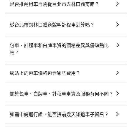
時、轉車麻煩！從最早06:26一直到23:00，台北-桃園一
是否推薦租車自駕從台北市去林口體育館？
天最多有72班次高鐵可搭乘。假設從台北市中正區步行
如果你有台灣駕照且對自己駕駛技術有信心，且需要絕
或搭乘公車前往台北高鐵站，接著在站內購買高鐵票、
對的時間彈性，最重要的是你當天就要來回，那在台北
通過閘口、並在月台上等待列車的到來，大概又過了25
從台北市到林口體育館叫計程車划算嗎？
路邊可隨租隨借的iRent應該是你最便宜選擇。註冊完
分鐘，再乘坐17~23分鐘（平均21分）的高鐵從台北站
如選擇小黃直達，在台北可以透過app叫車的有55688台
iRent的app後，可以每小時$115~205承租小轎車，每
前往桃園高鐵站，每人票價160元，再用5分鐘出站、等
灣大車隊、Uber、Line Taxi、Yoxi等，如果在路邊攔不
公里再額外加收$3.2，從台北市（中正區）到林口體育
待車站前排班的計程車，搭上小黃後約花45分鐘、車費
包車、計程車和白牌車資的價格差異與優缺點比
到車，也可考慮打電話至附近的計程車隊，如大慶大車
館的花費預估為$600~1,100（金額差異來自於平假日、
700元後，抵達林口體育館 (桃園市龜山區) 的目的地。
較？
隊、國華衛星車隊、新風交通等叫車看看。依照里程跳
車款差異、抵達目的地後多久原路返回），雖已將eTag
全程加上轉車時間共1小時33分鐘，假設一人獨行，交通
包車、計程車或白牌車。主要價格差異和優缺點如下： -
錶計算，價格約為665~800元間。雖然台北市區到林口
和可能的每小時40元路邊停車費用預估進去，但額外的
費總計860元。但如果全程使用tripool並到府專車接
包車：優點是搭乘舒適可以根據自己的需求安排時間和
體育館的跳表小黃可能較為便宜，但當你們人數超過四
汽車保險與可能的罰單都需自付。再者，和運的iRent只
網站上的包車價格包含哪些費用？
送，則僅需花費約860元，費時40分鐘。選擇搭乘高鐵
地點上車較客製化。此外，司機還會提供各種旅遊建議
位時，叫兩輛計程車的費用就貴了，如選擇tripool的九
提供最基本的車型，如Toyota Yaris、Prius C、Vios這
而不預約包車，不僅至少額外負擔0元車資，而且更會額
網站上的價格已包含基本車趟所有費用，即最高 300 萬
與資訊。長途接送價格比計程車車資更優惠。 - 計程
人座，可用約7.5折預約一台專車服務。
類乘坐體驗較差的車款，如果人數超過四位，更是沒有
外浪費53分鐘在轉乘與等車上，現在還不馬上來預約
乘客險、司機小費、營業稅等，不會再有其他額外的費
車：優點是24小時隨叫隨到，價格按錶計費，但若遇交
關於包車、白牌車、計程車車資及服務有何不同？
較大的七人座或九人座可供選擇，而且無人租車最令人
tripool！
用產生。
通塞車時亦會加收延遲費用，一般屬短程接駁為主。 -
詬病的就是車況，打開車門才發現仍有上一組乘客遺留
包車、白牌車、計程車三種交通方式的價格及服務說
白牌車：優點是價格相對較低，有的還可喊價。但安全
的垃圾或者撞凹的車門仍未被修理，每一次租車都好像
明： 包車：可以依照個人行程需要靈活安排時間，價格
性和服務質量無法保障，需要自行承擔風險，遇到狀況
如需申請通行證，能否提前幾天知道車子資訊？
在開樂透一樣。另外，偶爾也會遇到明明已經預約了時
依平台預定時價格而定，通常愈長程價格CP值愈高。 計
事後也無法申訴退費。
間但上一位用戶卻遲遲尚未歸還，又或者要還車時卻偏
為了讓旅步貴賓能夠享有更多取消訂單的彈性，我們提
程車：可24小時隨叫隨到，價格依跳錶而定，如有塞車
偏找不到停車位，對於急著用車或者要載其他乘客的人