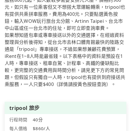
服務800元起，如人數較多需要安排九人座，價格約900
元，如只有一位乘客但又不想搭大眾運輸轉乘，tripool也
有提供共乘拼車服務，費用為400元。只要點選黃色按
鈕，輸入WOW玩行旅台北分館、Artinn Taipei、台北市
中山區或任一台北市的住址，即可立即查詢車費。
如果想知道包車或專車接送以外的交通選擇，在經過資料
整理與分析後得知，從台北市去林口體育館最快的陸路交
通是「tripool」專車接送，不過如果想兼顧花費預算，
iRent在1~8人時能最省錢。以下表格中的資料是預設在1
人時，專車接送、租車自駕、計程車、高鐵的優缺點比
較，更完整的交通費用與時間分析，請見更下方的常見問
題。但假設只有獨自一人時，tripool也有提供到府接送共
乘服務，一人只要$400（詳情請按黃色按鈕查詢）。
tripool 旅步
行程時間
40分
每人價格
$860/人