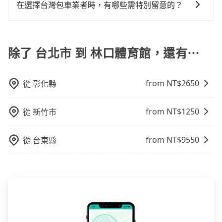
供用車前一天凌晨六點前取消訂單的服務。所以我們會
也會計算延遲費用，最終價格通常要下車時才知。價格
在選擇台灣包車業者時，有哪些需特別留意的？
來說就有不小的風險。最後，雖然路邊隨租隨還看似方
在用車前一天才開始安排車輛，並於用車前一天晚上8點
比包車貴。 白牌車：通常價格較包車便宜，但司機素
便，但實際使用時還是有其區域的限制，實際可停靠的
若您是入境台灣從事旅遊活動，或是在選擇台灣包車業
提供服務司機和車輛資訊。如果您有特殊的用車需求，
質、品質不一，如行程有問題，事後無法提供客服申訴
地點與你的上下車地點仍有段距離，在遇到下雨天或者
者時，要特別留意評估業者的合法性、司機和車輛的資
可事先將您的需求寄至旅步的客服信箱：
處理。
載行李時，就顯得非常不便。
質和素質、費用透明度和評價口碑等方面，以確保您在
除了 台北市 到 林口體育館，還有⋯
booking@tripool.app，將有專人協助回覆確認是否能
台灣旅行的安全和舒適。
協助安排。」
from NT$
2650
從
彰化縣
from NT$
1250
從
新竹市
from NT$
9550
從
台東縣