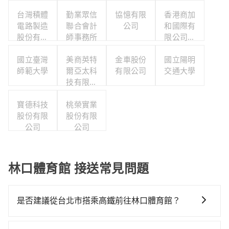
台灣積體
勤業眾信
協憶有限
香港商加
電路製造
聯合會計
公司
和國際有
股份有限
師事務所
限公司台
公司
灣分公司
國立臺灣
美商英特
金車股份
國立陽明
師範大學
爾亞太科
有限公司
交通大學
技有限公
司
寶德科技
桃榮實業
股份有限
股份有限
公司
公司
林口體育館 接送常見問題
是否建議從台北市搭乘高鐵前往林口體育館？
若要從台北市區搭高鐵前往林口體育館，高鐵較貴、費