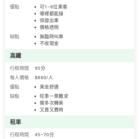
優點
可1~8位乘客
哪裡都能接
保證出車
價格透明
缺點
無臨時叫車
不收現金
高鐵
行程時間
95分
每人價格
$860/人
優點
乘坐舒適
缺點
旺季一票難求
需多次轉乘
又貴又費時
租車
行程時間
45~70分