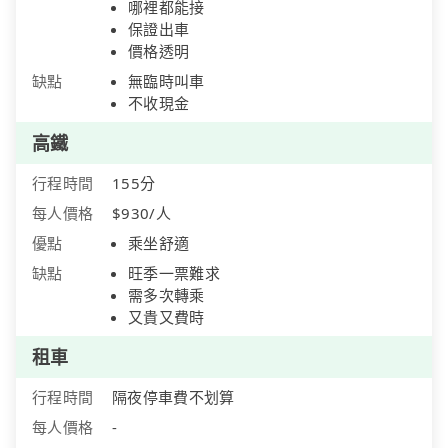
哪裡都能接
保證出車
價格透明
缺點
無臨時叫車
不收現金
高鐵
行程時間
155分
每人價格
$930/人
優點
乘坐舒適
缺點
旺季一票難求
需多次轉乘
又貴又費時
租車
行程時間
隔夜停車費不划算
每人價格
-