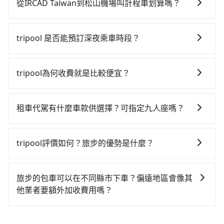
路邊多天不用車，停車費與租車費用都是不小開支。
鐵站，叫一輛計程車花費約600元、車程約45分鐘。抵
從IRCAD Taiwan到松山機場叫計程車划算嗎？
達高鐵站後，步行進站、現場購票並於月台排隊的時間
如選擇小黃直達，在彰化可以透過app叫車的有55688台
約20分鐘，再乘坐43~69分鐘（平均57分）的高鐵從台
灣大車隊、Uber和Yoxi，如果在路邊攔不到車，也可考
中站前往台北高鐵站，每人票價700元，再用15分鐘出
tripool 是否能預訂深夜乘車時段？
慮打電話至彰鹿計程車等叫車看看。依照里程跳錶計
站、等待車站前排班的計程車，搭上小黃後約花17分
可以的！tripool 旅步全年無休並提供深夜接送服務。
算，價格約為3,930~4,700元間，但如改預約tripool可
鐘、車費300元後，抵達松山機場 (台北市松山區) 的目
省高達$1,600。但如果你無法提前預約，或偏好臨時叫
tripool為何收費就是比較便宜？
的地。全程加上轉車時間共2小時34分鐘，假設4位同
車，那要注意彰化縣僅有合法計程車約1,640輛，計程車
行，高鐵加轉乘之平均每人花費為930元。不過彰化縣領
對於平常就有在使用長程專車接送服務的乘客來說，第
密度為雙北的3.7%，也就是說要臨時叫到小黃的難度是
有合法執照的計程車僅有1,600多輛，計程車的密度為雙
一次使用tripool的會擔心價格比市價便宜不少，是不是
台北或新北的30倍之多。再加上彰化縣有些計程車司機
租車代駕有什麼車款供選擇？可指定九人座嗎？
北的3.7%，換句話說，臨時要叫小黃的難度是雙北大城
因為司機素質比較差、車上會有煙味、或者車齡過大，
不按錶計費，約有25%會採現場議價，建議最好先上網
市的30倍。縱使幸運攔到一輛小黃了，彰化縣少部分小
tripool提供的車型以五人座小轎車、休旅車與九人座箱
但事實恰恰相反。tripool不僅有嚴密的篩選機制，定期
預約，以免當場被坑受騙。綜合以上，無論在價格或服
黃司機不按表收費，看乘客是外地人便漫天喊價或恣意
型車為主，車款品牌以豐田Toyota、福特Ford、福斯
淘汰顧客評分較低的司機，且車輛均要求5年內新車，司
tripool評價如何？旅步的優勢是什麼？
務品質上，tripool都是你從IRCAD Taiwan到松山機場
繞路。但如果全程使用tripool並到府專車接送，則每人
VW為主，其中也有少量進口車像凌志Lexus、特斯拉
機也絕對不會在車內吸煙，於新冠肺炎期間也絕對全程
的最佳選擇。
平均花費約780元，費時2小時23分鐘。選擇搭乘高鐵而
根據google的評價，tripool的服務品質整體上是非常穩
Tesla、賓士Benz等高級車款。全部五年內合法營業用
配戴口罩。tripool之所以能將價格壓在市價7~8折的主
不預約包車，不僅每人至少額外負擔150元車資，而且更
定及可靠的，大多數的使用者都給予了高分評價。此
車，百分百無菸車，乘客均有最高500萬乘客險。如果有
因來自於自行研發的AI車輛調度演算法，能有效降低空
旅步的包車可以在不同縣市下車？偏遠地區會像其
會額外浪費11分鐘在轉乘與等車上，現在還不馬上來預
外，tripool司機專業的駕駛和親切服務態度也獲得了許
特殊需求或人數較多，需要大T保母車、20人座中巴、
車率，也就是提高俗稱「回頭車」的比例。這不僅體現
他業者要額外加收費用嗎？
約tripool！如果你是三人以下要乘車，也可參考tripool
多好評，價格透明無隱藏費用、相比其他業者提供的用
40人座大巴或遊覽車，可特別填單並另外報價。
在成本的控制，更是在傳統旺季（年假、端午、中秋、
的拼車共乘服務，最多可再節省50%的交通費用。
旅步的包車服務非常方便，您可以在不同縣市下車。對
車前一日凌晨6點前取消均可無條件全額退費的承諾，讓
雙十等）能用更少的司機來服務更多的旅客，意味著使
於偏遠地區，我們提供的價格已經包含了所有基本的費