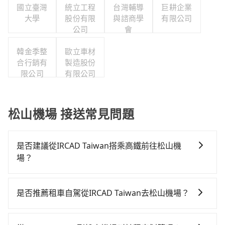
國立臺灣
統立工程
台灣輔導
巨耕企業
大學
股份有限
與諮商學
有限公司
公司
會
韓金季整
歐立車材
合行銷有
製造股份
限公司
有限公司
松山機場 接送常見問題
是否建議從IRCAD Taiwan搭乘高鐵前往松山機
場？
若要從IRCAD Taiwan搭高鐵前往松山機場，高鐵較貴、
費時，且難叫計程車前往高鐵站！從最早06:05一直到
是否推薦租車自駕從IRCAD Taiwan去松山機場？
23:03，台中-台北一天最多有105班次高鐵可搭乘。假設
通常旅客不會選擇租車或自駕前往松山機場，畢竟停在
從IRCAD Taiwan (彰化縣鹿港鎮) 前往最靠近的台中高