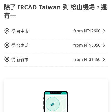
您的旅程能更有彈性及保障。
用到不熟悉的司機或者轉單給其他車行的情況比同行更
用，不會像其他業者那樣收取額外費用。但如果您需要
除了 IRCAD Taiwan 到 松山機場，還
低，如此便反應在服務品質的控管會更佳。但tripool網
前往的地點屬於高海拔山區等特殊地點，就可能會需要
站上的價格是動態的，一般來說越早預訂價格越優，且
有⋯
支付額外的費用，不過別擔心，您可以透過旅步官網查
保證前一天中午以前均可全額取消退費，如已經決定好
詢到具體的費用。
要從IRCAD Taiwan去松山機場，請儘早下訂以把握最划
算的價格。
from NT$
2600
從
台中市
from NT$
8050
從
台東縣
from NT$
1450
從
新竹市