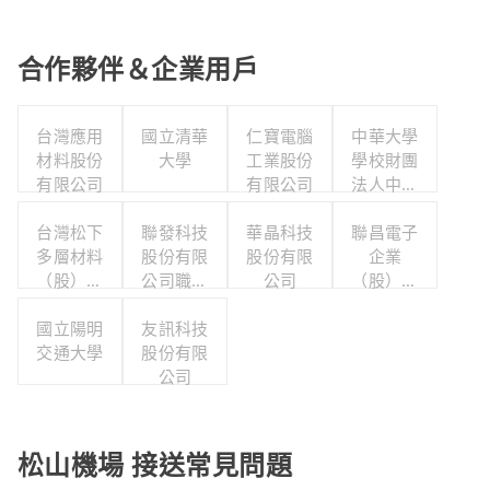
合作夥伴＆企業用戶
台灣應用
國立清華
仁寶電腦
中華大學
材料股份
大學
工業股份
學校財團
有限公司
有限公司
法人中華
大學
台灣松下
聯發科技
華晶科技
聯昌電子
多層材料
股份有限
股份有限
企業
（股）公
公司職工
公司
（股）公
司職工福
福利委員
司職工福
利委員會
國立陽明
友訊科技
會
利委員會
交通大學
股份有限
公司
松山機場 接送常見問題