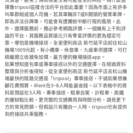
流清楚，避免了傳統現金交易可能發生的糾紛。為什麼選
擇像tripool這樣合法的平台如此重要？因為市面上有許多
叫車群組或個人司機，若其車輛非T或R開頭的營業車牌，
即為非法白牌車，可能會有遭攔檢中斷行程的風險。此
外，選擇服務前，務必參考網路評價，一個擁有上千則評
論的平台，其服務品質遠比只有零星評價的更為穩定可
靠。哪怕是機場接送，全家便利商店 新竹延平店前往松山
機場1609元起，有小轎車、休旅車、九座車供選擇，可打
統編開立收據免加價，最方便的機場接送app。
如果想知道包車或專車接送以外的交通選擇，在經過資料
整理與分析後得知，從全家便利商店 新竹延平店去松山機
場最快的陸路交通是「tripool」專車接送，不過如果想兼
顧花費預算，iRent在3~8人時能最省錢。以下表格中的資
料是預設在3人時，專車接送、租車自駕、計程車、高鐵
的優缺點比較，更完整的交通費用與時間分析，請見更下
方的常見問題。但假設只有獨自一人時，tripool也有提供
到府接送共乘服務。