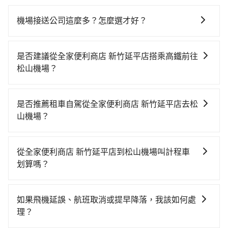
機場接送公司這麼多？怎麼選才好？
選擇機場接送公司時，可以考慮以下幾點： 1.價格透
明：選擇價格公開透明，無隱藏費用的公司。 2.服務範
是否建議從全家便利商店 新竹延平店搭乘高鐵前往
圍：確認公司是否提供您所在地區的接送服務。 3.車型
松山機場？
選擇：根據人數和行李數量選擇合適的車型。 4.用戶評
若要從全家便利商店 新竹延平店搭高鐵前往松山機場，
價：查看其他用戶的評價和推薦。 5.額外服務：如兒童
高鐵較貴、費時、轉車麻煩！從最早06:36一直到
座椅、寵物友善車等特殊需求
是否推薦租車自駕從全家便利商店 新竹延平店去松
23:27，新竹-台北一天最多有63班次高鐵可搭乘。假設
山機場？
從全家便利商店 新竹延平店 (新竹市香山區) 前往最靠近
如果你有台灣駕照且對自己駕駛技術有信心，且在車上
的新竹高鐵站，叫一輛計程車花費約500元、車程約35
時不需要閉目養神（因為要自己開車），在北北基桃竹
分鐘。抵達高鐵站後，步行進站、現場購票並於月台排
從全家便利商店 新竹延平店到松山機場叫計程車
有提供甲地乙還的iRent應該適合你。註冊完iRent的
隊的時間約15分鐘，再乘坐31~36分鐘（平均34分）的
划算嗎？
app後，可以每小時$115~205（平假日與車型而有不
高鐵從新竹站前往台北高鐵站，每人票價290元，再用
如選擇小黃直達，在新竹可以透過app叫車的有55688台
同）承租小轎車，每公里再額外加收$3.2，從全家便利
15分鐘出站、等待車站前排班的計程車，搭上小黃後約
灣大車隊、Uber、Line Taxi、Yoxi等，如果在路邊攔不
商店 新竹延平店到松山機場的花費預估為$650~850，
花17分鐘、車費300元後，抵達松山機場 (台北市松山區)
如果飛機延誤、航班取消或提早降落，我該如何處
到車，也可考慮打電話至全家便利商店 新竹延平店附近
雖已將eTag和可能的每小時40元路邊停車費用預估進
的目的地。全程加上轉車時間共1小時56分鐘，假設3位
理？
的計程車隊，如新進汽車交通、新竹市 777計程車、延
去，但額外的汽車保險與可能的罰單都需自付。再者，
同行，高鐵加轉乘之平均每人花費為560元。但如果全程