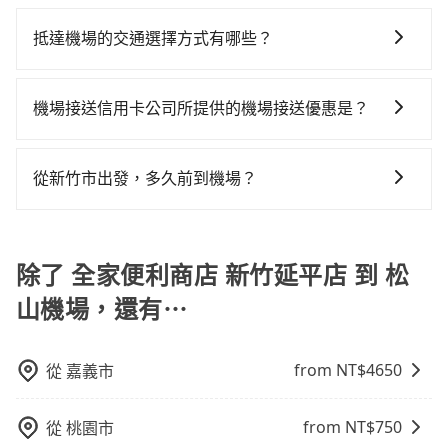
如遇到班機預計抵達時間延後或提前者，可在搭乘飛機
平計程車等叫車看看。依照里程跳錶計算，價格約為
和運的iRent只提供最基本的車型，如Toyota Yaris、
使用tripool並到府專車接送，則每人平均花費約540
前透過官網的線上客服告知，我方會盡力協助重新安排
2,395~2,900元間，但如改預約tripool可省高達
Prius C、Vios這類乘坐體驗較差的車款，如果人數超過
抵達機場的交通選擇方式有哪些？
元，費時1小時13分鐘。選擇搭乘高鐵而不預約包車，不
車輛，讓乘客能落地後順利離開機場。但如事先沒有告
$1,300。綜合以上，無論在價格或服務品質上，tripool
四位，更是沒有較大的七人座或九人座可供選擇，而且
僅每人至少額外負擔20元車資，而且更會額外浪費43分
所有到機場的交通方式因地區和交通狀況而異，以下列
知而是司機抵達機場後才發現旅客入境時間有耽誤，
都是你從全家便利商店 新竹延平店到松山機場的最佳選
無人租車最令人詬病的就是車況，打開車門才發現仍有
鐘在轉乘與等車上，現在還不馬上來預約tripool！如果
舉一些常見的選擇： 1. 捷運：如果機場附近有捷運或輕
tripool依舊會改派司機，但就不能保證旅客一出關即有
擇。
機場接送信用卡公司所提供的機場接送優惠是？
上一組乘客遺留的垃圾或者撞凹的車門仍未被修理，每
你僅有兩位乘車，也可參考tripool的拼車共乘服務，最
軌系統，這是一種快捷和經濟實惠的交通方式。 2. 公車/
車輛可以搭乘。如班機被迫取消且在原預定上飛機時間
一次租車都好像在開樂透一樣。另外，偶爾也會遇到明
多可再節省50%的交通費用。
當您使用信用卡時，通常會享有免費的機場接送服務。
客運：公車或客運是到達機場的另一種經濟實惠的交通
前通知我方，可提供全額退款或免費改期。如班機航行
明已經預約了時間但上一位用戶卻遲遲尚未歸還，又或
不過，每家信用卡公司所提供的機場接送優惠次數都有
方式。 3. 計程車：計程車通常是到達機場的比較昂貴的
時間減少而提前落地，可在落地後直接與司機電話聯
從新竹市出發，多久前到機場？
者要還車時卻偏偏找不到停車位，對於急著用車或者要
所不同，而且詳細的優惠規定也可能會隨時變更。為了
選擇，但對於携帶大量行李或急需前往機場的乘客來
繫，司機只要車上無乘客或已經在機場周邊，會盡快配
載其他乘客的人來說就有不小的風險。最後，雖然路邊
一般來說，建議飛機起飛前兩小時前要抵達機場，如果
確保您出國前能獲得最新的優惠資訊，建議您查詢您信
說，這可能是最方便的選擇。許多城市的計程車公司提
合旅客乘車。
隨租隨還看似方便，但實際使用時還是有其區域的限
沒有事先網上辦理報到，要再更早一些。深夜交通通常
用卡公司的官方網站或聯繫客服中心。方便您能輕鬆掌
供從市中心或其他地區到機場的固定價格，可以預先知
制，實際可停靠的地點與你的上下車地點仍有段距離，
都很順暢，但如果你搭機的時間是白天、剛好是上下班
除了 全家便利商店 新竹延平店 到 松
握最新的優惠訊息，並且充分利用您的信用卡優惠服
道價格，避免爭議。 4. 預約機場接送：可以提前預訂服
在遇到下雨天或者載行李時，就顯得非常不便。
尖峰時段、甚至連假前後，那最好再額外多加半小時的
務。
務，安排接送。價格會因路線而有所不同。 5. 高鐵：搭
山機場，還有⋯
緩衝時間。
乘高鐵是最快速的選擇，但並非每個縣市都有高鐵站，
且下高鐵後還需轉搭其他接駁方式抵達機場，對於入、
出境需攜帶大量行李的旅客並不方便。價格也會因您出
from NT$
4650
從
嘉義市
發的縣市而有所不同。 總體而言，到機場的最佳交通方
式取決於您的預算、時間和行程安排。建議您提前了解
from NT$
750
從
桃園市
並根據自己的需要選擇最方便和經濟實惠的交通方式。