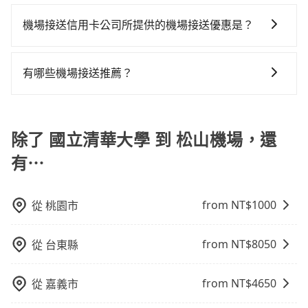
一般來說，建議飛機起飛前兩小時前要抵達機場，如果
訊，讓您更放心地安排行程。
間但上一位用戶卻遲遲尚未歸還，又或者要還車時卻偏
沒有事先網上辦理報到，要再更早一些。深夜交通通常
機場接送信用卡公司所提供的機場接送優惠是？
偏找不到停車位，對於急著用車或者要載其他乘客的人
都很順暢，但如果你搭機的時間是白天、剛好是上下班
來說就有不小的風險。最後，雖然路邊隨租隨還看似方
當您使用信用卡時，通常會享有免費的機場接送服務。
尖峰時段、甚至連假前後，那最好再額外多加半小時的
便，但實際使用時還是有其區域的限制，實際可停靠的
不過，每家信用卡公司所提供的機場接送優惠次數都有
緩衝時間。
有哪些機場接送推薦？
地點與你的上下車地點仍有段距離，在遇到下雨天或者
所不同，而且詳細的優惠規定也可能會隨時變更。為了
載行李時，就顯得非常不便。
除了55688、uber之外，旅步的機場接送也是許多用戶
確保您出國前能獲得最新的優惠資訊，建議您查詢您信
推薦的首選。旅步提供多種車型選擇、透明的價格以及
用卡公司的官方網站或聯繫客服中心。方便您能輕鬆掌
優質的客服服務。還同步提供共乘服務，讓客戶有更經
除了 國立清華大學 到 松山機場，還
握最新的優惠訊息，並且充分利用您的信用卡優惠服
濟實惠的選擇，旅步的服務，更適合滿足不同需求的旅
務。
有⋯
客。
from NT$
1000
從
桃園市
from NT$
8050
從
台東縣
from NT$
4650
從
嘉義市