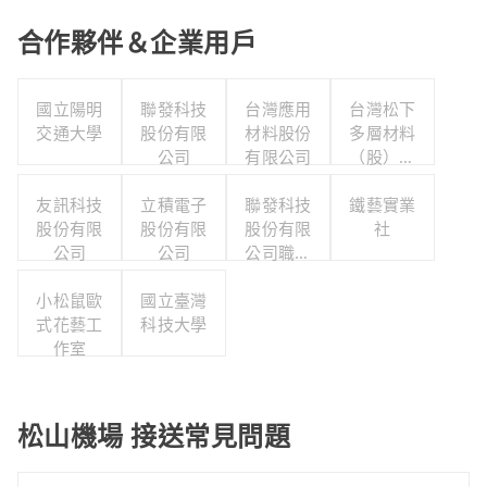
合作夥伴＆企業用戶
國立陽明
聯發科技
台灣應用
台灣松下
交通大學
股份有限
材料股份
多層材料
公司
有限公司
（股）公
司職工福
友訊科技
立積電子
聯發科技
利委員會
鐵藝實業
股份有限
股份有限
股份有限
社
公司
公司
公司職工
福利委員
小松鼠歐
國立臺灣
會
式花藝工
科技大學
作室
松山機場 接送常見問題