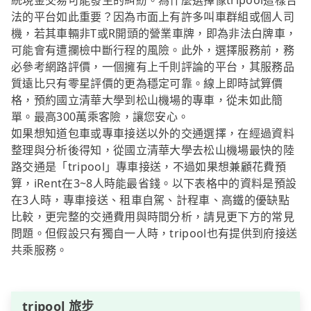
統現金交易可能發生的糾紛。為什麼選擇像tripool這樣合
法的平台如此重要？因為市面上有許多叫車群組或個人司
機，若其車輛非T或R開頭的營業車牌，即為非法白牌車，
可能會有遭攔檢中斷行程的風險。此外，選擇服務前，務
必參考網路評價，一個擁有上千則評論的平台，其服務品
質遠比只有零星評價的更為穩定可靠。線上即時試算價
格，預約國立清華大學到松山機場的專車，從未如此簡
單。最高300萬乘客險，讓您安心。
如果想知道包車或專車接送以外的交通選擇，在經過資料
整理與分析後得知，從國立清華大學去松山機場最快的陸
路交通是「tripool」專車接送，不過如果想兼顧花費預
算，iRent在3~8人時能最省錢。以下表格中的資料是預設
在3人時，專車接送、租車自駕、計程車、高鐵的優缺點
比較，更完整的交通費用與時間分析，請見更下方的常見
問題。但假設只有獨自一人時，tripool也有提供到府接送
共乘服務。
tripool 旅步