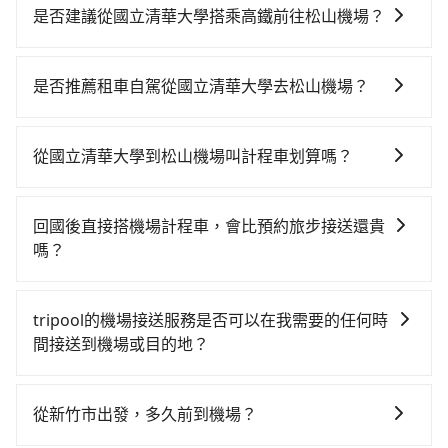
是否建議從國立清華大學搭乘高鐵前往松山機場？
若要從國立清華大學搭高鐵前往松山機場，高鐵較貴、
費時、轉車麻煩！從最早06:36一直到23:27，新竹-台北
是否推薦租車自駕從國立清華大學去松山機場？
一天最多有63班次高鐵可搭乘。假設從國立清華大學 (新
如果你有台灣駕照且對自己駕駛技術有信心，且在車上
竹市東區) 前往最靠近的新竹高鐵站，叫一輛計程車花費
時不需要閉目養神（因為要自己開車），在北北基桃竹
約400元、車程約26分鐘。抵達高鐵站後，步行進站、
從國立清華大學到松山機場叫計程車划算嗎？
有提供甲地乙還的iRent應該適合你。註冊完iRent的
現場購票並於月台排隊的時間約15分鐘，再乘坐31~36
如選擇小黃直達，在新竹可以透過app叫車的有55688台
app後，可以每小時$115~205（平假日與車型而有不
分鐘（平均34分）的高鐵從新竹站前往台北高鐵站，每
灣大車隊、Uber、Line Taxi、Yoxi等，如果在路邊攔不
同）承租小轎車，每公里再額外加收$3.2，從國立清華
人票價290元，再用15分鐘出站、等待車站前排班的計
回國後直接搭機場計程車，會比預約旅步接送還貴
到車，也可考慮打電話至國立清華大學附近的計程車
大學到松山機場的花費預估為$600~800，雖已將eTag
程車，搭上小黃後約花17分鐘、車費300元後，抵達松
嗎？
隊，如金立衛星車隊、皇家789計程車、佳富車行等叫車
和可能的每小時40元路邊停車費用預估進去，但額外的
山機場 (台北市松山區) 的目的地。全程加上轉車時間共1
這取決於您的目的地和搭乘的時間。在某些情況下，搭
看看。依照里程跳錶計算，價格約為2,145~2,600元間，
汽車保險與可能的罰單都需自付。再者，和運的iRent只
小時47分鐘，假設3位同行，高鐵加轉乘之平均每人花費
乘機場計程車可能比預約旅步接送更貴，特別是在旅遊
但如改預約tripool可省高達$1,200。綜合以上，無論在
提供最基本的車型，如Toyota Yaris、Prius C、Vios這
tripool的機場接送服務是否可以在我需要的任何時
為520元。但如果全程使用tripool並到府專車接送，則
旺季、連續假期或尖峰時間。因為機場計程車可能會加
價格或服務品質上，tripool都是你從國立清華大學到松
類乘坐體驗較差的車款，如果人數超過四位，更是沒有
間接送到機場或目的地？
每人平均花費約470元，費時1小時9分鐘。選擇搭乘高
收額外的附加費用。再加上如果您需要在行程中多次轉
山機場的最佳選擇。
較大的七人座或九人座可供選擇，而且無人租車最令人
鐵而不預約包車，不僅每人至少額外負擔50元車資，而
沒問題！只要您在旅步的官網或APP上預定機場接送服
移或停留，搭乘機場計程車的費用可能會更高。因此，
詬病的就是車況，打開車門才發現仍有上一組乘客遺留
且更會額外浪費38分鐘在轉乘與等車上，現在還不馬上
務，我們就會在您指定的時間派遣司機前往服務。在用
預約旅步接送可能是一個更經濟實惠的選擇。
從新竹市出發，多久前到機場？
的垃圾或者撞凹的車門仍未被修理，每一次租車都好像
來預約tripool！如果你僅有兩位乘車，也可參考tripool
車前一晚的20:00，我們也會提供您服務司機和車輛的資
在開樂透一樣。另外，偶爾也會遇到明明已經預約了時
的拼車共乘服務，最多可再節省50%的交通費用。