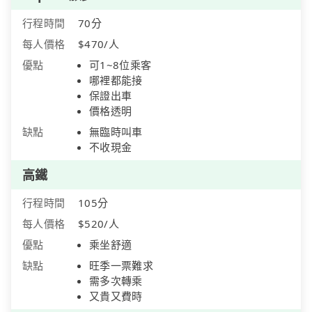
行程時間
70分
每人價格
$470/人
優點
可1~8位乘客
哪裡都能接
保證出車
價格透明
缺點
無臨時叫車
不收現金
高鐵
行程時間
105分
每人價格
$520/人
優點
乘坐舒適
缺點
旺季一票難求
需多次轉乘
又貴又費時