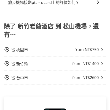
不過，每家信用卡公司所提供的機場接送優惠次數都有
緩衝時間。
旅步機場接送ptt、dcard上的評價如何？
乘高鐵是最快速的選擇，但並非每個縣市都有高鐵站，
來說就有不小的風險。最後，雖然路邊隨租隨還看似方
所不同，而且詳細的優惠規定也可能會隨時變更。為了
且下高鐵後還需轉搭其他接駁方式抵達機場，對於入、
便，但實際使用時還是有其區域的限制，實際可停靠的
旅步的機場接送服務在ptt上獲得了許多正面的評價。對
確保您出國前能獲得最新的優惠資訊，建議您查詢您信
出境需攜帶大量行李的旅客並不方便。價格也會因您出
地點與你的上下車地點仍有段距離，在遇到下雨天或者
於旅步的價格透明、服務可靠以及司機親切且專業態度
用卡公司的官方網站或聯繫客服中心。方便您能輕鬆掌
發的縣市而有所不同。 總體而言，到機場的最佳交通方
載行李時，就顯得非常不便。
表示滿意。同時也有許多dcard網友推薦旅步是機場接送
除了 新竹老爺酒店 到 松山機場，還
握最新的優惠訊息，並且充分利用您的信用卡優惠服
式取決於您的預算、時間和行程安排。建議您提前了解
的首選，特別是對於需要準時、安全到達機場的旅客。
務。
並根據自己的需要選擇最方便和經濟實惠的交通方式。
有⋯
from NT$
750
從
桃園市
from NT$
1400
從
新竹縣
from NT$
2600
從
台中市