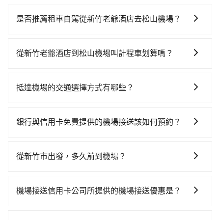
若要從新竹老爺酒店搭高鐵前往松山機場，高鐵較貴、
費時、轉車麻煩！從最早06:36一直到23:27，新竹-台北
是否推薦租車自駕從新竹老爺酒店去松山機場？
一天最多有63班次高鐵可搭乘。假設從新竹老爺酒店 (新
如果你有台灣駕照且對自己駕駛技術有信心，且在車上
竹市東區) 前往最靠近的新竹高鐵站，叫一輛計程車花費
時不需要閉目養神（因為要自己開車），在北北基桃竹
約400元、車程約26分鐘。抵達高鐵站後，步行進站、
從新竹老爺酒店到松山機場叫計程車划算嗎？
有提供甲地乙還的iRent應該適合你。註冊完iRent的
現場購票並於月台排隊的時間約15分鐘，再乘坐31~36
如選擇小黃直達，在新竹可以透過app叫車的有55688台
app後，可以每小時$115~205（平假日與車型而有不
分鐘（平均34分）的高鐵從新竹站前往台北高鐵站，每
灣大車隊、Uber、Line Taxi、Yoxi等，如果在路邊攔不
同）承租小轎車，每公里再額外加收$3.2，從新竹老爺
人票價290元，再用15分鐘出站、等待車站前排班的計
抵達機場的交通選擇方式有哪些？
到車，也可考慮打電話至新竹老爺酒店附近的計程車
酒店到松山機場的花費預估為$600~800，雖已將eTag
程車，搭上小黃後約花17分鐘、車費300元後，抵達松
所有到機場的交通方式因地區和交通狀況而異，以下列
隊，如東大653計程車、順達計程車、佳富車行等叫車看
和可能的每小時40元路邊停車費用預估進去，但額外的
山機場 (台北市松山區) 的目的地。全程加上轉車時間共1
舉一些常見的選擇： 1. 捷運：如果機場附近有捷運或輕
看。依照里程跳錶計算，價格約為2,145~2,600元間，但
汽車保險與可能的罰單都需自付。再者，和運的iRent只
銀行與信用卡免費提供的機場接送該如何預約？
小時47分鐘，假設3位同行，高鐵加轉乘之平均每人花費
軌系統，這是一種快捷和經濟實惠的交通方式。 2. 公車/
如改預約tripool可省高達$1,100。綜合以上，無論在價
提供最基本的車型，如Toyota Yaris、Prius C、Vios這
為520元。但如果全程使用tripool並到府專車接送，則
不同的銀行和信用卡公司可能有不同的預約方式，建議
客運：公車或客運是到達機場的另一種經濟實惠的交通
格或服務品質上，tripool都是你從新竹老爺酒店到松山
類乘坐體驗較差的車款，如果人數超過四位，更是沒有
每人平均花費約490元，費時1小時9分鐘。選擇搭乘高
您可與您的銀行或信用卡公司確認是否提供機場接送服
方式。 3. 計程車：計程車通常是到達機場的比較昂貴的
機場的最佳選擇。
從新竹市出發，多久前到機場？
較大的七人座或九人座可供選擇，而且無人租車最令人
鐵而不預約包車，不僅每人至少額外負擔30元車資，而
務，並根據各家信用公司要求的預定流程完成預定，完
選擇，但對於携帶大量行李或急需前往機場的乘客來
詬病的就是車況，打開車門才發現仍有上一組乘客遺留
且更會額外浪費38分鐘在轉乘與等車上，現在還不馬上
一般來說，建議飛機起飛前兩小時前要抵達機場，如果
成預訂後，系統通常會自動發送確認郵件或簡訊，請妥
說，這可能是最方便的選擇。許多城市的計程車公司提
的垃圾或者撞凹的車門仍未被修理，每一次租車都好像
來預約tripool！如果你僅有兩位乘車，也可參考tripool
沒有事先網上辦理報到，要再更早一些。深夜交通通常
善保存相關資訊。若有任何疑問或需要進一步協助，亦
供從市中心或其他地區到機場的固定價格，可以預先知
機場接送信用卡公司所提供的機場接送優惠是？
在開樂透一樣。另外，偶爾也會遇到明明已經預約了時
的拼車共乘服務，最多可再節省50%的交通費用。
都很順暢，但如果你搭機的時間是白天、剛好是上下班
可以聯繫銀行或信用卡公司的客服中心提供相關的協助
道價格，避免爭議。 4. 預約機場接送：可以提前預訂服
間但上一位用戶卻遲遲尚未歸還，又或者要還車時卻偏
當您使用信用卡時，通常會享有免費的機場接送服務。
尖峰時段、甚至連假前後，那最好再額外多加半小時的
和指引。
務，安排接送。價格會因路線而有所不同。 5. 高鐵：搭
偏找不到停車位，對於急著用車或者要載其他乘客的人