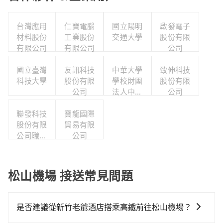
台灣應用
仁寶電腦
國立陽明
啟發電子
材料股份
工業股份
交通大學
股份有限
有限公司
有限公司
公司
國立臺灣
友訊科技
中華大學
致伸科技
科技大學
股份有限
學校財團
股份有限
公司
法人中華
公司
大學
聯發科技
寶龍國際
股份有限
貿易有限
公司職工
公司
福利委員
會
松山機場 接送常見問題
是否建議從新竹老爺酒店搭乘高鐵前往松山機場？