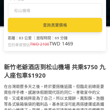
查詢真實價格
距離
：
83 公里
｜
旅程時間
：
69 分鐘
TWD
1469
TWD
2100
您的車資預估
新竹老爺酒店到松山機場 共乘$750 九
人座包車$1920
在台灣遊歷多天之後，終於要搭機返國，但臨走前總是要
買些伴手禮，感謝休假期間代班的同仁、孝敬家中的父
母、又或者純粹是為了自己，所以太陽餅、鳳梨酥、泡麵
等各式裝箱裝袋的戰利品，基本就沒可能再搭捷運或高鐵