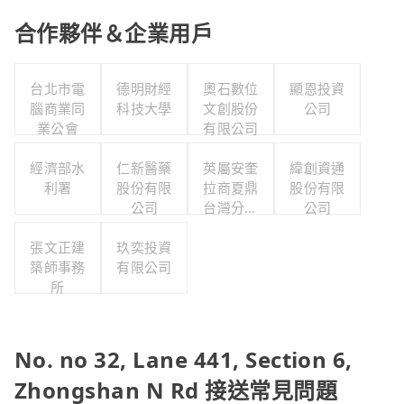
合作夥伴＆企業用戶
台北市電
德明財經
奧石數位
顯恩投資
腦商業同
科技大學
文創股份
公司
業公會
有限公司
經濟部水
仁新醫藥
英屬安奎
緯創資通
利署
股份有限
拉商夏鼎
股份有限
公司
台灣分公
公司
司
張文正建
玖奕投資
築師事務
有限公司
所
No. no 32, Lane 441, Section 6,
Zhongshan N Rd 接送常見問題