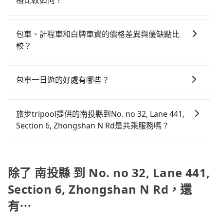
格比較如何？
0.2%，換句話說，臨時要叫小黃的難度是雙北大城市的
價格約為5,725~8,600元間，但如改預約tripool可省高
異來自於平假日、車款差異、抵達目的地後多久原路返
500倍。縱使幸運攔到一輛小黃了，南投縣少部分小黃司
在服務品質許可下，乘客當然希望價格越便宜越好，而
達$4,500。但如果你無法提前預約，或偏好臨時叫車，
回），雖已將eTag和可能的每小時40元路邊停車費用預
機不按表收費，看乘客是外地人便漫天喊價或恣意繞
市場上稍具規模且合法經營的業者，有以短程與城市為
那要注意南投縣僅有合法計程車約340輛，計程車密度為
估進去，但額外的汽車保險與可能的罰單都需自付。再
包車、計程車和白牌車資的價格差異與優缺點比
路。但如果全程使用tripool並到府專車接送，則每人平
主的台灣大車隊、大都會、LINE Taxi、Uber，機場接送
雙北的0.2%，也就是說要臨時叫到小黃的難度是台北或
者，和運的iRent只提供最基本的車型，如Toyota
較？
均花費約2,060元，費時2小時43分鐘。選擇搭乘高鐵而
則有肯驛、全鋒、格上租車、和運租車，包車旅遊則是
新北的500倍之多。再加上南投縣有些計程車司機不按錶
Yaris、Prius C、Vios這類乘坐體驗較差的車款，如果人
不預約包車，不僅每人至少額外負擔40元車資，而且更
包車、計程車或白牌車。主要價格差異和優缺點如下： -
KKDAY、KLOOK、叫車吧等。tripool旅步專注在長程
計費，約有58%會採現場議價，建議最好先上網預約，
數超過四位，更是沒有較大的七人座或九人座可供選
會額外浪費20分鐘在轉乘與等車上，現在還不馬上來預
包車：優點是搭乘舒適可以根據自己的需求安排時間和
單程接送與跨縣市計時包車，不論從哪邊去哪裡（當然
以免當場被坑受騙。綜合以上，無論在價格或服務品質
包車一日遊的好處有哪些？
擇，而且無人租車最令人詬病的就是車況，打開車門才
約tripool！如果你是獨自一人乘車，也可參考tripool的
地點上車較客製化。此外，司機還會提供各種旅遊建議
也包括南投縣去No. no 32, Lane 441, Section 6,
上，tripool都是你從南投縣到No. no 32, Lane 441,
發現仍有上一組乘客遺留的垃圾或者撞凹的車門仍未被
拼車共乘服務，最多可再節省50%的交通費用。
包車一日遊的好處很多，首先，包車可以依照自己的意
與資訊。長途接送價格比計程車車資更優惠。 - 計程
Zhongshan N Rd），全台保證出車。由於有高效的車
Section 6, Zhongshan N Rd的最佳選擇。
修理，每一次租車都好像在開樂透一樣。另外，偶爾也
願和需要來安排行程，其次，包車可以讓您更加深入地
車：優點是24小時隨叫隨到，價格按錶計費，但若遇交
輛調度能力，能以市價7~8折提供專車到府服務，是絕大
旅步tripool提供的南投縣到No. no 32, Lane 441,
會遇到明明已經預約了時間但上一位用戶卻遲遲尚未歸
體驗當地文化和風土人情，此外，包車還可以省去您自
通塞車時亦會加收延遲費用，一般屬短程接駁為主。 -
多數乘客出行的最佳選擇。
Section 6, Zhongshan N Rd是共乘服務嗎？
還，又或者要還車時卻偏偏找不到停車位，對於急著用
己開車也無需擔心路線和交通的問題，更可以在舒適的
白牌車：優點是價格相對較低，有的還可喊價。但安全
車或者要載其他乘客的人來說就有不小的風險。最後，
tripool除了共乘拼車服務外，也有包車到府接送服務，
環境中專心欣賞當地美景和文化，讓您的旅程更加輕鬆
性和服務質量無法保障，需要自行承擔風險，遇到狀況
雖然路邊隨租隨還看似方便，但實際使用時還是有其區
預約時都依照乘客需求做選擇。如需專車接送，車內除
自在。
事後也無法申訴退費。
域的限制，實際可停靠的地點與你的上下車地點仍有段
了司機以外，從上車到下車期間，都不會再有其他陌生
除了 南投縣 到 No. no 32, Lane 441,
距離，在遇到下雨天或者載行李時，就顯得非常不便。
人出現。如選擇共乘服務，則會依照其他共乘乘客做彈
Section 6, Zhongshan N Rd，還
性調度安排，路線上會盡可能以順路為優先，載客數也
有⋯
不會超過座位的上限。