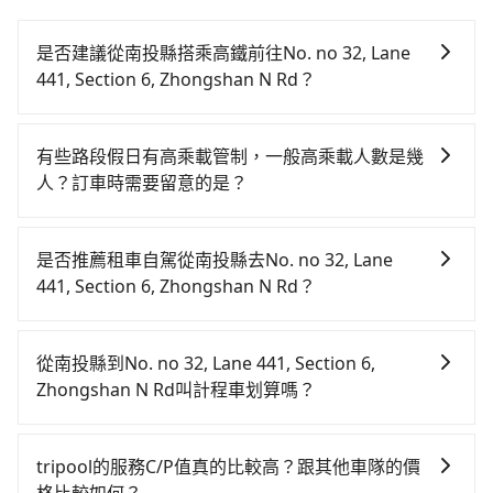
是否建議從南投縣搭乘高鐵前往No. no 32, Lane
441, Section 6, Zhongshan N Rd？
若要從南投縣搭高鐵前往No. no 32, Lane 441, Section
6, Zhongshan N Rd，高鐵較貴、費時，且難叫計程車
有些路段假日有高乘載管制，一般高乘載人數是幾
前往高鐵站！從最早06:05一直到23:03，台中-台北一天
人？訂車時需要留意的是？
最多有105班次高鐵可搭乘。假設從南投縣魚池鄉前往最
當某些特定路段塞車情況嚴重時，為了維持交通秩序和
靠近的台中高鐵站，叫一輛計程車花費約2,500元、車程
道路安全，政府會實施高乘載管制，限制只有符合以下
約70分鐘。抵達高鐵站後，步行進站、現場購票並於月
是否推薦租車自駕從南投縣去No. no 32, Lane
四種車輛可以通行：(一) 乘載3人(含駕駛和小孩)以上的
台排隊的時間約20分鐘，再乘坐43~69分鐘（平均57
441, Section 6, Zhongshan N Rd？
小型車，(二) 大型客車，(三) 計程車，(四) 駕駛或乘客持
分）的高鐵從台中站前往台北高鐵站，每人票價700元，
如果你有台灣駕照且對自己駕駛技術有信心，且在車上
有身心障礙證明、記者證或「高速公路高乘載管制」通
再用15分鐘出站、等待車站前排班的計程車，搭上小黃
時不需要閉目養神（因為要自己開車），最重要的是你
行證之小型車。如果您的出行路線會經過高乘載管制時
後約花25分鐘、車費300元後，抵達No. no 32, Lane
從南投縣到No. no 32, Lane 441, Section 6,
當天就要來回，那在南投路邊可隨租隨借的iRent應該是
段和路段，建議最好配合至少兩名以上乘客。
441, Section 6, Zhongshan N Rd (台北市士林區) 的目
Zhongshan N Rd叫計程車划算嗎？
你最便宜選擇。註冊完iRent的app後，可以每小時
的地。全程加上轉車時間共3小時3分鐘，假設2位同行，
如選擇小黃直達，在南投可以透過app叫車的有55688台
$115~205承租小轎車，每公里再額外加收$3.2，從南投
高鐵加轉乘之平均每人花費為2,100元。不過南投縣領有
灣大車隊和Yoxi，如果在路邊攔不到車，也可考慮打電
縣（魚池鄉）到No. no 32, Lane 441, Section 6,
tripool的服務C/P值真的比較高？跟其他車隊的價
合法執照的計程車僅有300多輛，計程車的密度為雙北的
話至日月星光計程車等叫車看看。依照里程跳錶計算，
Zhongshan N Rd的花費預估為$2,950~3,600（金額差