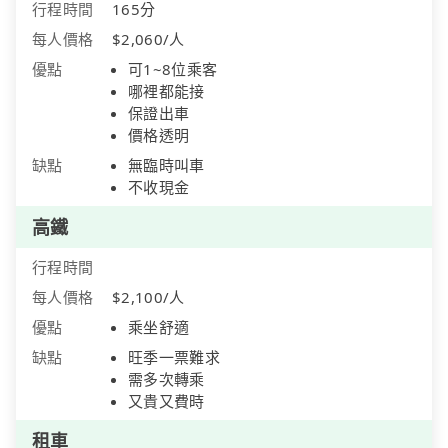
行程時間
165分
每人價格
$2,060/人
優點
可1~8位乘客
哪裡都能接
保證出車
價格透明
缺點
無臨時叫車
不收現金
高鐵
行程時間
每人價格
$2,100/人
優點
乘坐舒適
缺點
旺季一票難求
需多次轉乘
又貴又費時
租車