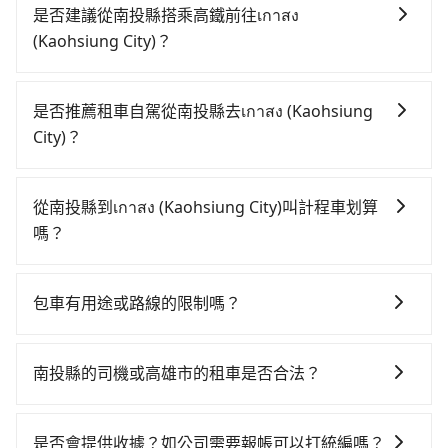
是否建議從南投縣搭乘高鐵前往เกาสง
(Kaohsiung City)？
若要從南投縣搭高鐵前往เกาสง (Kaohsiung City)，高
鐵較貴、費時，且難叫計程車前往高鐵站！從最早06:25
是否推薦租車自駕從南投縣去เกาสง (Kaohsiung
一直到23:07，台中-左營一天最多有89班次高鐵可搭
City)？
乘。假設從南投縣魚池鄉前往最靠近的台中高鐵站，叫
如果你有台灣駕照且對自己駕駛技術有信心，且在車上
一輛計程車花費約2,500元、車程約70分鐘。抵達高鐵站
時不需要閉目養神（因為要自己開車），最重要的是你
後，步行進站、現場購票並於月台排隊的時間約20分
從南投縣到เกาสง (Kaohsiung City)叫計程車划算
當天就要來回，那在南投路邊可隨租隨借的iRent應該是
鐘，再乘坐45~68分鐘（平均57分）的高鐵從台中站前
嗎？
你最便宜選擇。註冊完iRent的app後，可以每小時
往左營高鐵站，每人票價790元，再用10分鐘出站、等
$115~205承租小轎車，每公里再額外加收$3.2，從南投
如選擇小黃直達，在南投可以透過app叫車的有55688台
待車站前排班的計程車，搭上小黃後約花25分鐘、車費
縣（魚池鄉）到เกาสง (Kaohsiung City)的花費預估為
灣大車隊和Yoxi，如果在路邊攔不到車，也可考慮打電
200元後，抵達เกาสง (Kaohsiung City) (高雄市三民區)
包車有用途或路線的限制嗎？
話至日月星光計程車等叫車看看。依照里程跳錶計算，
$2,700~3,350（金額差異來自於平假日、車款差異、抵
的目的地。全程加上轉車時間共2小時58分鐘，假設2位
不管是從南投縣前往เกาสง (Kaohsiung City)或是全台
價格約為5,075~7,600元間，但如改預約tripool可省高
達目的地後多久原路返回），雖已將eTag和可能的每小
同行，高鐵加轉乘之平均每人花費為2,140元。不過南投
達$3,900。但如果你無法提前預約，或偏好臨時叫車，
灣任何地方，只要是長途交通且途中遵守台灣法律，無
時40元路邊停車費用預估進去，但額外的汽車保險與可
南投縣的司機或高雄市的租車是否合法？
縣領有合法執照的計程車僅有300多輛，計程車的密度為
那要注意南投縣僅有合法計程車約340輛，計程車密度為
論是清明掃墓、包車旅遊、參加喜宴/喪禮、就醫回診、
能的罰單都需自付。再者，和運的iRent只提供最基本的
雙北的0.2%，換句話說，臨時要叫小黃的難度是雙北大
許多的Line群組或Facebook社團裡，有很多低價的白牌
雙北的0.2%，也就是說要臨時叫到小黃的難度是台北或
登山露營、學生搬家、投票返鄉、商務出差、貴賓來
車型，如Toyota Yaris、Prius C、Vios這類乘坐體驗較
城市的500倍。縱使幸運攔到一輛小黃了，南投縣少部分
車、私家車或野雞車在招攬生意，這不僅是違法可能被
新北的500倍之多。再加上南投縣有些計程車司機不按錶
訪、寵物檢疫、預約叫車、機場接送、定期洗腎、包月
是否會提供收據？如公司需要報帳可以打統編嗎？
差的車款，如果人數超過四位，更是沒有較大的七人座
小黃司機不按表收費，看乘客是外地人便漫天喊價或恣