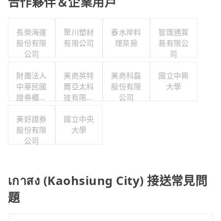
合作夥伴＆企業用戶
長榮海運
聚川塑材
春水岸料
智匯通貿
股份有限
有限公司
理茶房
易有限公
公司
司
財團法人
美商英特
美商科磊
國立中興
中華民國
爾亞太科
股份有限
大學
證券櫃檯
技有限公
公司
買賣中心
司
美好證券
國立中央
股份有限
大學
公司
เกาสง (Kaohsiung City) 接送常見問
題