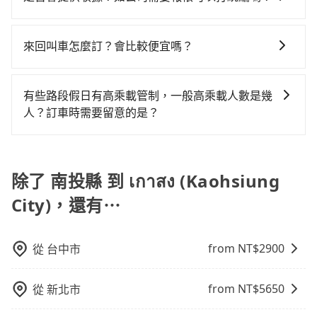
警察臨檢並趕下車，出意外後保險公司更是不會提供任
計費，約有58%會採現場議價，建議最好先上網預約，
上下班，或者任何跨縣市接送的需求，tripool都能滿足
或九人座可供選擇，而且無人租車最令人詬病的就是車
意繞路。但如果全程使用tripool並到府專車接送，則每
在乘車結束後一週內，tripool都會透過第三方系統寄出
何理賠，如果又遇到心術不正的司機，其犯罪行為可能
以免當場被坑受騙。綜合以上，無論在價格或服務品質
你。乘車前一天下午五點以前完成預約，隔天保證出
況，打開車門才發現仍有上一組乘客遺留的垃圾或者撞
人平均花費約1,840元，費時2小時38分鐘。選擇搭乘高
旅行業代收轉付電子收據，如果公司需要報公帳，在預
都無法監控或追查。最好別為了省小錢而冒上不必要的
來回叫車怎麼訂？會比較便宜嗎？
上，tripool都是你從南投縣到เกาสง (Kaohsiung City)
車。如需公司報帳打統編，在結帳時可以受理，並於乘
凹的車門仍未被修理，每一次租車都好像在開樂透一
鐵而不預約包車，不僅每人至少額外負擔300元車資，而
約付款前可以輸入公司的抬頭與統編，可向國稅局報
風險。而tripool雇用的司機、使用的車輛以及配合的車
車後一週內寄出電子收據。
樣。另外，偶爾也會遇到明明已經預約了時間但上一位
的最佳選擇。
且更會額外浪費20分鐘在轉乘與等車上，現在還不馬上
為了乘客未來可能的訂單修改或取消，每筆訂單只含一
帳，且免加收5%稅金。在收到後，可自行列印留存或報
行，一定符合台灣法律規定，除了司機擁有合法的職業
用戶卻遲遲尚未歸還，又或者要還車時卻偏偏找不到停
來預約tripool！如果你是獨自一人乘車，也可參考
趟車的資訊，所以如果需要來回叫車，請分兩筆訂單預
帳，完全符合台灣的法律規範。
駕駛執照以及良民證外，車輛一定投保最高300萬乘客
有些路段假日有高乘載管制，一般高乘載人數是幾
車位，對於急著用車或者要載其他乘客的人來說就有不
tripool的拼車共乘服務，最多可再節省50%的交通費
定。至於價格已經市場最優惠，並無特別針對來回車趟
險。最好辨別叫的車是否合法，就看車牌的開頭，只要
人？訂車時需要留意的是？
小的風險。最後，雖然路邊隨租隨還看似方便，但實際
用。
做額外折扣，但如果手上有優惠代碼，歡迎直接使用，
不是R或T開頭的車，就一定是違法。
使用時還是有其區域的限制，實際可停靠的地點與你的
當某些特定路段塞車情況嚴重時，為了維持交通秩序和
不限單程或來回。
上下車地點仍有段距離，在遇到下雨天或者載行李時，
道路安全，政府會實施高乘載管制，限制只有符合以下
就顯得非常不便。
四種車輛可以通行：(一) 乘載3人(含駕駛和小孩)以上的
除了 南投縣 到 เกาสง (Kaohsiung
小型車，(二) 大型客車，(三) 計程車，(四) 駕駛或乘客持
City)，還有⋯
有身心障礙證明、記者證或「高速公路高乘載管制」通
行證之小型車。如果您的出行路線會經過高乘載管制時
段和路段，建議最好配合至少兩名以上乘客。
from NT$
2900
從
台中市
from NT$
5650
從
新北市