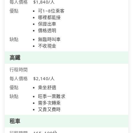
每人價格
$1,840/人
優點
可1~8位乘客
哪裡都能接
保證出車
價格透明
缺點
無臨時叫車
不收現金
高鐵
行程時間
每人價格
$2,140/人
優點
乘坐舒適
缺點
旺季一票難求
需多次轉乘
又貴又費時
租車