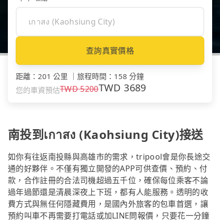
查詢真實價格
距離
：
201 公里
｜
旅程時間
：
158 分鐘
TWD
3689
TWD
5200
您的車資預估
南投到เกาสง (Kaohsiung City)接送
如你有往返南投縣與高雄市的需求，tripool會是你長途交
通的好夥伴。不僅有獨立開發的APP可供查價、預約、付
款，合作註冊的合法司機超過五千位，確保每位乘客不論
過年過節還是清晨深夜上下班，都有人能服務。透明的收
費方式與無任何隱藏費用，是國內外旅客的包車首選，讓
預約叫車不再需要打電話或加LINE問報價，只要花一分鐘