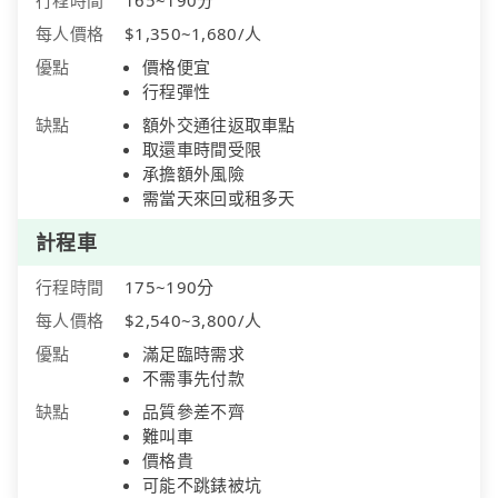
行程時間
165~190分
每人價格
$1,350~1,680/人
優點
價格便宜
行程彈性
缺點
額外交通往返取車點
取還車時間受限
承擔額外風險
需當天來回或租多天
計程車
行程時間
175~190分
每人價格
$2,540~3,800/人
優點
滿足臨時需求
不需事先付款
缺點
品質參差不齊
難叫車
價格貴
可能不跳錶被坑