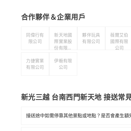
合作夥伴＆企業用戶
同偉行有
新天地國
夥伴玩具
薇爾艾伯
限公司
際實業股
有限公司
國際有限
份有限公
公司
司
力捷實業
伊梔有限
有限公司
公司
新光三越 台南西門新天地 接送常
接送途中如需停靠其他景點或地點？是否會產生額
當您預約旅步的「單程專車」，如果需要在途中加點