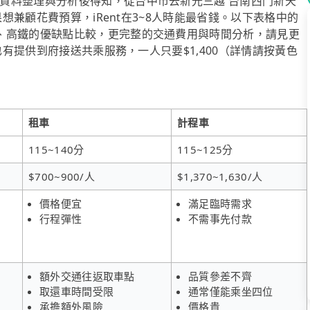
資料整理與分析後得知，從台中市去新光三越 台南西門新天
果想兼顧花費預算，iRent在3~8人時能最省錢。以下表格中的
、高鐵的優缺點比較，更完整的交通費用與時間分析，請見更
也有提供到府接送共乘服務，一人只要$1,400（詳情請按黃色
租車
計程車
115~140分
115~125分
$700~900/人
$1,370~1,630/人
價格便宜
滿足臨時需求
行程彈性
不需事先付款
額外交通往返取車點
品質參差不齊
取還車時間受限
通常僅能乘坐四位
承擔額外風險
價格貴