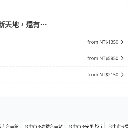
一次使用tripool的會擔心價格比市價便宜不少，是不是因
事實恰恰相反。tripool不僅有嚴密的篩選機制，定期淘汰
司機也絕對不會在車內吸煙，於新冠肺炎期間也絕對全程配戴
門新天地，還有⋯
的主因來自於自行研發的AI車輛調度演算法，能有效降低空車率，
成本的控制，更是在傳統旺季（年假、端午、中秋、雙十等）
from NT$
1350
不熟悉的司機或者轉單給其他車行的情況比同行更低，如此便
上的價格是動態的，一般來說越早預訂價格越優，且保證前一天中
市去新光三越 台南西門新天地，請儘早下訂以把握最划算的價
from NT$
5850
from NT$
2150
飯店台南館
台中市→高鐵台南站
台中市→安平老街
台中市→