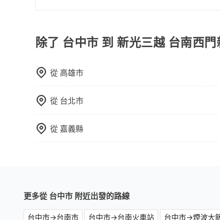
對於平常就有在使用長程專車接送服務的乘客來說，第
為司機素質比較差、車上會有煙味、或者車齡過大，但
顧客評分較低的司機，且車輛均要求5年內新車，
除了 台中市 到 新光三越 台南西
口罩。tripool之所以能將價格壓在市價7~8折
也就是提高俗稱「回頭車」的比例。這不僅體現在
從
高雄市
能用更少的司機來服務更多的旅客，意味著使用到
反應在服務品質的控管會更佳。但tripool網站
午以前均可全額取消退費，如已經決定好要從台中
從
台北市
格。
從
嘉義縣
更多從 台中市 附近出發的路線
台中市→台南市
台中市→台南火車站
台中市→煙波大