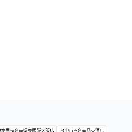
香格里拉台南遠東國際大飯店
台中市→台南晶英酒店