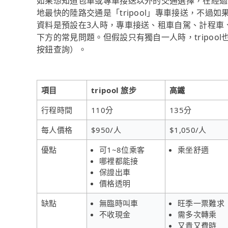
如果想知道包車或專車接送以外的交通選擇，在經過
地最快的陸路交通是「tripool」專車接送，不過如
資料是預設在3人時，專車接送、租車自駕、計程車
下方的常見問題。但假設只有獨自一人時，tripool
按鈕查詢）。
項目
tripool 旅步
高鐵
行程時間
110分
135分
每人價格
$950/人
$1,050/人
優點
可1~8位乘客
乘坐舒適
哪裡都能接
保證出車
價格透明
缺點
無臨時叫車
旺季一票難求
不收現金
需多次轉乘
又貴又費時