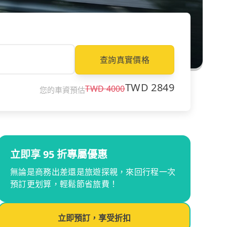
查詢真實價格
TWD
2849
TWD
4000
您的車資預估
立即享 95 折專屬優惠
無論是商務出差還是旅遊探親，來回行程一次
預訂更划算，輕鬆節省旅費！
立即預訂，享受折扣