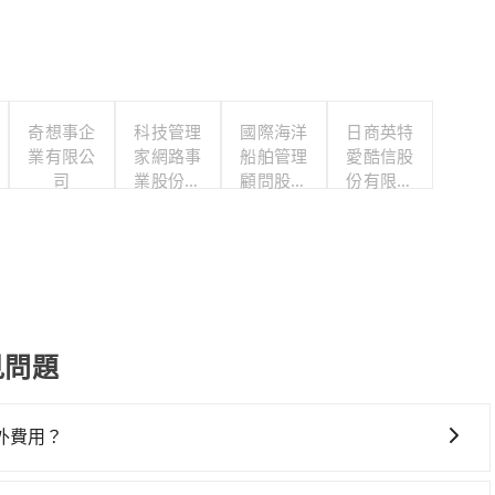
奇想事企
科技管理
國際海洋
日商英特
業有限公
家網路事
船舶管理
愛酷信股
司
業股份有
顧問股份
份有限公
限公司
有限公司
司台灣分
公司
見問題
外費用？
停靠，您可以參考我們的「加點服務」，每個點距離在 5 公