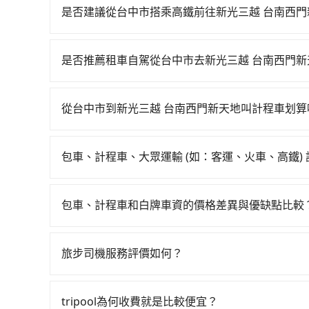
里內，需額外支付 200 元，且每個點最多停留 
是否建議從台中市搭乘高鐵前往新光三越 台南西門
擇「計時包車」，中途需要加點停靠，則不需要額
若要從台中市區搭高鐵前往新光三越 台南西門新天地，
一天最多有74班次高鐵可搭乘。假設從台中市沙鹿
是否推薦租車自駕從台中市去新光三越 台南西門新
程約35分鐘。抵達高鐵站後，步行進站、現場購票並
如果你有台灣駕照且對自己駕駛技術有信心，且在
分）的高鐵從台中站前往台南高鐵站，每人票價65
天就要來回，那在台中路邊可隨租隨借的iRent應該
約花35分鐘、車費300元後，抵達新光三越 台南西
從台中市到新光三越 台南西門新天地叫計程車划算
$115~205承租小轎車，每公里再額外加收$3.
時14分鐘，假設3位同行，高鐵加轉乘之平均每人花
如選擇小黃直達，在台中可以透過app叫車的有55688台
$2,100~2,700（金額差異來自於平假日、車款
乘客是外地人便漫天喊價或恣意繞路。但如果全程使用
算，價格約為4,100~4,900元間，但如改預約tri
時40元路邊停車費用預估進去，但額外的汽車保險與
1小時51分鐘。選擇搭乘高鐵而不預約包車，不僅每
包車、計程車、大眾運輸 (如：客運、火車、高鐵)
程車約4,140輛，數量約為台中市的50%、密度僅
車型，如Toyota Yaris、Prius C、Vio
乘與等車上，現在還不馬上來預約tripool！如果你
在選擇交通方式時，您可依下列建議的考慮因素做
些計程車司機不按錶計費，約有27%會採現場議價
或九人座可供選擇，而且無人租車最令人詬病的就
節省50%的交通費用。
程車最貴，而大眾運輸通常較便宜。 行程：需多
在價格或服務品質上，tripool都是你從台中市到
的車門仍未被修理，每一次租車都好像在開樂透一
包車、計程車和白牌車資的價格差異與優缺點比較
且不介意耗時轉乘可選大眾運輸或較貴的計程車。
遲遲尚未歸還，又或者要還車時卻偏偏找不到停車
包車、計程車或白牌車。主要價格差異和優缺點如下
也比較便宜，人數少可搭乘大眾運輸或計程車。 
險。最後，雖然路邊隨租隨還看似方便，但實際使
地點上車較客製化。此外，司機還會提供各種旅遊建
可選用大眾運輸。 便利性：需要便利性和方便性
旅步司機服務評價如何？
點仍有段距離，在遇到下雨天或者載行李時，就顯
優點是24小時隨叫隨到，價格按錶計費，但若遇交通
輸。
在 Google 上關於旅步的評論中，許多人都給
車：優點是價格相對較低，有的還可喊價。但安全
程更加順暢和舒適。」
無法申訴退費。
tripool為何收費就是比較便宜？