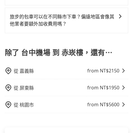
當天就要來回，那在台中路邊可隨租隨借的iRent應該是
排隊的時間約20分鐘，再乘坐36~54分鐘（平均45分）
如選擇小黃直達，在台中可以透過app叫車的有55688台
你最便宜選擇。註冊完iRent的app後，可以每小時
的高鐵從台中站前往台南高鐵站，每人票價650元，再用
灣大車隊、Uber、Line Taxi、Yoxi等。依照里程跳錶計
$115~205承租小轎車，每公里再額外加收$3.2，從台中
5分鐘出站、等待車站前排班的計程車，搭上小黃後約花
旅步的包車可以在不同縣市下車？偏遠地區會像其
算，價格約為4,125~5,000元間，但如改預約tripool可
機場到赤崁樓的花費預估為$2,100~2,700（金額差異來
33分鐘、車費300元後，抵達赤崁樓 (台南市中西區) 的
他業者要額外加收費用嗎？
省高達$2,200。但如果要考慮到回程，台南市僅有合法
自於平假日、車款差異、抵達目的地後多久原路返
目的地。全程加上轉車時間共2小時14分鐘，假設3位同
旅步的包車服務非常方便，您可以在不同縣市下車。對
計程車約4,140輛，數量約為台中市的50%、密度僅雙北
回），雖已將eTag和可能的每小時40元路邊停車費用預
行，高鐵加轉乘之平均每人花費為1,050元。不過，台中
於偏遠地區，我們提供的價格已經包含了所有基本的費
的4.6%，其叫車的難度是雙北市的20倍。再加上台中市
估進去，但額外的汽車保險與可能的罰單都需自付。再
市少部分小黃司機不按表收費，看乘客是外地人便漫天
用，不會像其他業者那樣收取額外費用。但如果您需要
除了 台中機場 到 赤崁樓，還有⋯
有些計程車司機不按錶計費，約有27%會採現場議價，
者，和運的iRent只提供最基本的車型，如Toyota
喊價或恣意繞路。但如果全程使用tripool並到府專車接
前往的地點屬於高海拔山區等特殊地點，就可能會需要
建議最好先上網預約，以免當場被坑受騙。綜合以上，
Yaris、Prius C、Vios這類乘坐體驗較差的車款，如果人
送，則每人平均花費約950元，費時1小時51分鐘。選擇
支付額外的費用，不過別擔心，您可以透過旅步官網查
無論在價格或服務品質上，tripool都是你從台中機場到
數超過四位，更是沒有較大的七人座或九人座可供選
搭乘高鐵而不預約包車，不僅每人至少額外負擔100元車
from NT$
2150
從
嘉義縣
詢到具體的費用。
赤崁樓的最佳選擇。
擇，而且無人租車最令人詬病的就是車況，打開車門才
資，而且更會額外浪費23分鐘在轉乘與等車上，現在還
發現仍有上一組乘客遺留的垃圾或者撞凹的車門仍未被
不馬上來預約tripool！如果你僅有兩位乘車，也可參考
修理，每一次租車都好像在開樂透一樣。另外，偶爾也
from NT$
1950
tripool的拼車共乘服務，最多可再節省50%的交通費
從
屏東縣
會遇到明明已經預約了時間但上一位用戶卻遲遲尚未歸
用。
還，又或者要還車時卻偏偏找不到停車位，對於急著用
from NT$
5600
從
桃園市
車或者要載其他乘客的人來說就有不小的風險。最後，
雖然路邊隨租隨還看似方便，但實際使用時還是有其區
域的限制，實際可停靠的地點與你的上下車地點仍有段
距離，在遇到下雨天或者載行李時，就顯得非常不便。