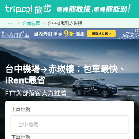
台南包車
台中機場到赤崁樓
台中機場→赤崁樓：包車最快、
iRent最省
PTT與部落客大力推薦
上車地點
下車地點