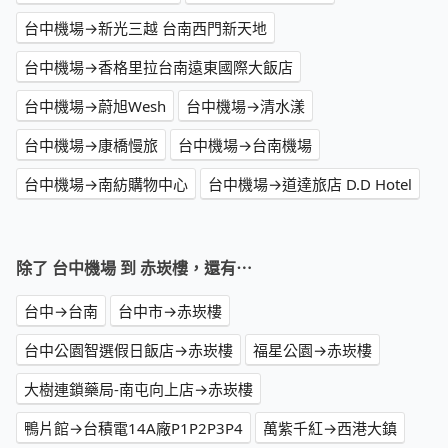
台中機場→新光三越 台南西門新天地
台中機場→香格里拉台南遠東國際大飯店
台中機場→蔚旭Wesh
台中機場→清水漾
台中機場→康橋慢旅
台中機場→台南機場
台中機場→南紡購物中心
台中機場→道達旅店 D.D Hotel
除了 台中機場 到 赤崁樓，還有⋯
台中→台南
台中市→赤崁樓
台中公園智選假日飯店→赤崁樓
福星公園→赤崁樓
大樹連鎖藥局-南屯向上店→赤崁樓
鴨片館→台積電14A廠P1P2P3P4
萬紫千紅→西港大鎮