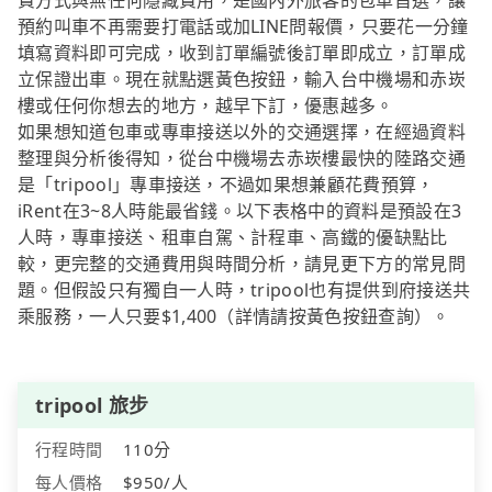
費方式與無任何隱藏費用，是國內外旅客的包車首選，讓
預約叫車不再需要打電話或加LINE問報價，只要花一分鐘
填寫資料即可完成，收到訂單編號後訂單即成立，訂單成
立保證出車。現在就點選黃色按鈕，輸入台中機場和赤崁
樓或任何你想去的地方，越早下訂，優惠越多。
如果想知道包車或專車接送以外的交通選擇，在經過資料
整理與分析後得知，從台中機場去赤崁樓最快的陸路交通
是「tripool」專車接送，不過如果想兼顧花費預算，
iRent在3~8人時能最省錢。以下表格中的資料是預設在3
人時，專車接送、租車自駕、計程車、高鐵的優缺點比
較，更完整的交通費用與時間分析，請見更下方的常見問
題。但假設只有獨自一人時，tripool也有提供到府接送共
乘服務，一人只要$1,400（詳情請按黃色按鈕查詢）。
tripool 旅步
行程時間
110分
每人價格
$950/人