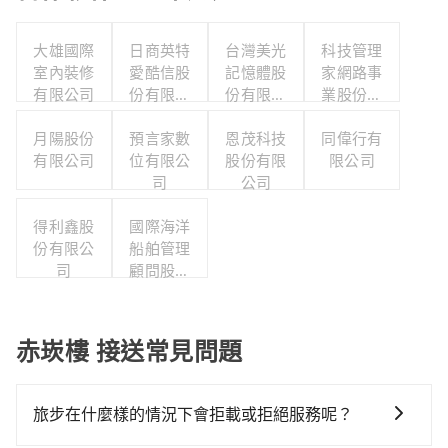
大雄國際
日商英特
台灣美光
科技管理
室內裝修
愛酷信股
記憶體股
家網路事
有限公司
份有限公
份有限公
業股份有
司台灣分
司
限公司
月陽股份
預言家數
公司
恩茂科技
同偉行有
有限公司
位有限公
股份有限
限公司
司
公司
得利鑫股
國際海洋
份有限公
船舶管理
司
顧問股份
有限公司
赤崁樓 接送常見問題
旅步在什麼樣的情況下會拒載或拒絕服務呢？