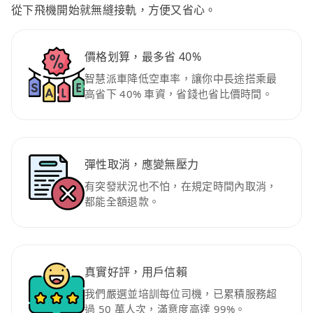
從下飛機開始就無縫接軌，方便又省心。
價格划算，最多省 40%
智慧派車降低空車率，讓你中長途搭乘最
高省下 40% 車資，省錢也省比價時間。
彈性取消，應變無壓力
有突發狀況也不怕，在規定時間內取消，
都能全額退款。
真實好評，用戶信賴
我們嚴選並培訓每位司機，已累積服務超
過 50 萬人次，滿意度高達 99%。