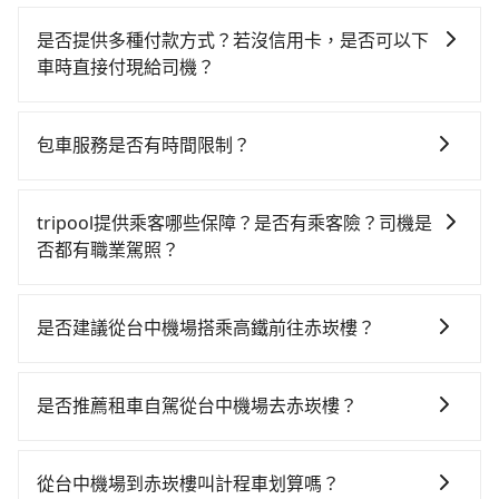
當您使用 tripool 旅步乘車日期當天，若發生以下 3 項
原因，司機有權拒絕服務： 1) 當日搭車人數或行李超過
是否提供多種付款方式？若沒信用卡，是否可以下
訂購時填寫的數量。請務必確實填寫當日實際攜帶的行
車時直接付現給司機？
李及乘坐的總人數，包含成人及兒童／嬰幼兒。 2) 孩童
目前旅步提供多種付款方式可供選擇，包括線上刷卡
同行，卻無自備或加購兒童座椅。提醒您，為了保護孩
(VISA/MasterCard/JCB)、簽帳卡 (金融信用卡) 和
童的安全，依道路交通安全規則規定，四歲以下的孩童
包車服務是否有時間限制？
AFTEE 先享受後付款等。若您沒有信用卡，建議可以使
必須乘坐兒童座椅。 3) 搭乘寵物友善專車卻沒有裝籠。
我們提供2-12小時彈性包車時間選擇，您可依據您的行
用 AFTEE 的服務，您可以在訂單成立後的14天內到超商
避免影響行車安全，請您務將寵物置入提籠或提袋內。
程安排。
櫃檯繳費，或者利用 ATM 完成匯款。
tripool提供乘客哪些保障？是否有乘客險？司機是
否都有職業駕照？
旅步提供最高500萬的乘客險，且只接受通過旅步嚴格審
查，符合職業駕駛資格的司機入隊服務，所提供之車輛
是否建議從台中機場搭乘高鐵前往赤崁樓？
也都經過細心維護及保養，以確保您的乘車安全。
若要從台中機場搭高鐵前往赤崁樓，高鐵較貴、費時！
從最早06:25一直到23:07，台中-台南一天最多有74班次
是否推薦租車自駕從台中機場去赤崁樓？
高鐵可搭乘。假設從台中機場 (台中市沙鹿區) 前往最靠
如果你有台灣駕照且對自己駕駛技術有信心，且在車上
近的台中高鐵站，叫一輛計程車花費約900元、車程約
時不需要閉目養神（因為要自己開車），最重要的是你
31分鐘。抵達高鐵站後，步行進站、現場購票並於月台
從台中機場到赤崁樓叫計程車划算嗎？