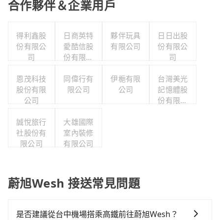
合作夥伴＆企業用戶
得利鑫股
日商英特
夥伴玩具
日日出股
份有限公
愛酷信股
有限公司
份有限公
司
份有限公
司
司台灣分
恩茂科技
同偉行有
公司
伊梔有限
台灣美光
股份有限
限公司
公司
記憶體股
公司
份有限公
司
誠悅旅行
大雄國際
社股份有
室內裝修
限公司
有限公司
蔚旭Wesh 接送常見問題
是否建議從台中機場搭乘高鐵前往蔚旭Wesh？