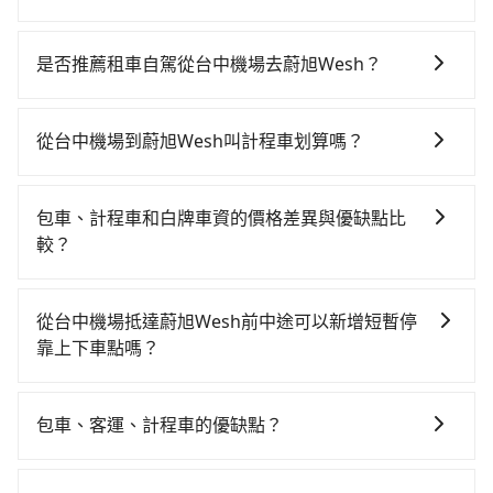
若要從台中機場搭高鐵前往蔚旭Wesh，高鐵省時、較
貴！從最早06:25一直到23:07，台中-台南一天最多有74
是否推薦租車自駕從台中機場去蔚旭Wesh？
班次高鐵可搭乘。假設從台中機場 (台中市沙鹿區) 前往
如果你有台灣駕照且對自己駕駛技術有信心，且在車上
最靠近的台中高鐵站，叫一輛計程車花費約900元、車程
時不需要閉目養神（因為要自己開車），最重要的是你
約31分鐘。抵達高鐵站後，步行進站、現場購票並於月
從台中機場到蔚旭Wesh叫計程車划算嗎？
當天就要來回，那在台中路邊可隨租隨借的iRent應該是
台排隊的時間約20分鐘，再乘坐36~54分鐘（平均45
如選擇小黃直達，在台中可以透過app叫車的有55688台
你最便宜選擇。註冊完iRent的app後，可以每小時
分）的高鐵從台中站前往台南高鐵站，每人票價650元，
灣大車隊、Uber、Line Taxi、Yoxi等。依照里程跳錶計
$115~205承租小轎車，每公里再額外加收$3.2，從台中
再用5分鐘出站、等待車站前排班的計程車，搭上小黃後
包車、計程車和白牌車資的價格差異與優缺點比
算，價格約為4,075~4,900元間，但如改預約tripool可
機場到蔚旭Wesh的花費預估為$2,200~2,850（金額差
約花30分鐘、車費600元後，抵達蔚旭Wesh (台南市善
較？
省高達$2,200。但如果要考慮到回程，台南市僅有合法
異來自於平假日、車款差異、抵達目的地後多久原路返
化區) 的目的地。全程加上轉車時間共2小時11分鐘，假
包車、計程車或白牌車。主要價格差異和優缺點如下： -
計程車約4,140輛，數量約為台中市的50%、密度僅雙北
回），雖已將eTag和可能的每小時40元路邊停車費用預
設2位同行，高鐵加轉乘之平均每人花費為1,400元。不
包車：優點是搭乘舒適可以根據自己的需求安排時間和
的4.6%，其叫車的難度是雙北市的20倍。再加上台中市
估進去，但額外的汽車保險與可能的罰單都需自付。再
從台中機場抵達蔚旭Wesh前中途可以新增短暫停
過，台中市少部分小黃司機不按表收費，看乘客是外地
地點上車較客製化。此外，司機還會提供各種旅遊建議
有些計程車司機不按錶計費，約有27%會採現場議價，
者，和運的iRent只提供最基本的車型，如Toyota
靠上下車點嗎？
人便漫天喊價或恣意繞路。但如果全程使用tripool並到
與資訊。長途接送價格比計程車車資更優惠。 - 計程
建議最好先上網預約，以免當場被坑受騙。綜合以上，
Yaris、Prius C、Vios這類乘坐體驗較差的車款，如果人
府專車接送，則每人平均花費約1,340元，費時2小時12
tripool有提供多點上下車接送服務，線上預約從台中機
車：優點是24小時隨叫隨到，價格按錶計費，但若遇交
無論在價格或服務品質上，tripool都是你從台中機場到
數超過四位，更是沒有較大的七人座或九人座可供選
分鐘。長距離移動確實搭乘高鐵可以比坐車快1分鐘，但
場前往蔚旭Wesh的途中可備註加點。每個加點位置，前
通塞車時亦會加收延遲費用，一般屬短程接駁為主。 -
蔚旭Wesh的最佳選擇。
包車、客運、計程車的優缺點？
擇，而且無人租車最令人詬病的就是車況，打開車門才
卻要額外支出約120元的交通費，所以對於不是這麼趕時
後額外里程數5公里內加收200元。雖然可能有些路線完
白牌車：優點是價格相對較低，有的還可喊價。但安全
發現仍有上一組乘客遺留的垃圾或者撞凹的車門仍未被
間的人來說，預約tripool還是比較划算的。如果你是獨
包車：能提供客製化的交通方式，您可以自由安排行程
全順路，但是司機多點停靠就會有額外的等待時間，收
性和服務質量無法保障，需要自行承擔風險，遇到狀況
修理，每一次租車都好像在開樂透一樣。另外，偶爾也
自一人乘車，也可參考tripool的拼車共乘服務，最多可