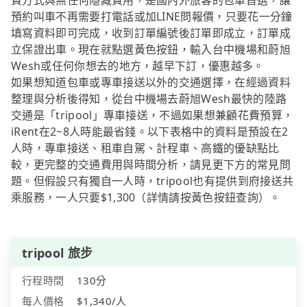
費方式與無任何隱藏費用，是國內外旅客的包車首選，讓
預約叫車不再需要打電話或加LINE問報價，只要花一分鐘
填寫資料即可完成，收到訂單編號後訂單即成立，訂單成
立保證出車。現在就點選黃色按鈕，輸入台中機場和蔚旭
Wesh或任何你想去的地方，越早下訂，優惠越多。
如果想知道包車或專車接送以外的交通選擇，在經過資料
整理與分析後得知，從台中機場去蔚旭Wesh最快的陸路
交通是「tripool」專車接送，不過如果想兼顧花費預算，
iRent在2~8人時能最省錢。以下表格中的資料是預設在2
人時，專車接送、租車自駕、計程車、高鐵的優缺點比
較，更完整的交通費用與時間分析，請見更下方的常見問
題。但假設只有獨自一人時，tripool也有提供到府接送共
乘服務，一人只要$1,300（詳情請按黃色按鈕查詢）。
tripool 旅步
行程時間
130分
每人價格
$1,340/人