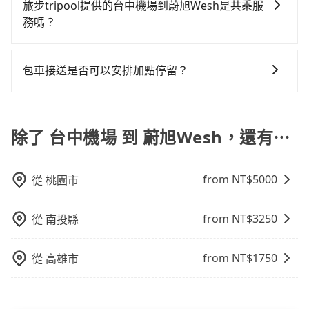
上、下車，不需與旅客共乘。但通常需要提前預約。 客
取額外費用是必要的補償。
事後也無法申訴退費。
旅步tripool提供的台中機場到蔚旭Wesh是共乘服
會遇到明明已經預約了時間但上一位用戶卻遲遲尚未歸
再節省50%的交通費用。
運：最經濟實惠的交通方式，通常有固定的路線和時間
務嗎？
還，又或者要還車時卻偏偏找不到停車位，對於急著用
表。不必擔心自己開車的安全風險。但是客運的班次和
車或者要載其他乘客的人來說就有不小的風險。最後，
tripool除了共乘拼車服務外，也有包車到府接送服務，
行車路線可能不太頻繁。 計程車：可以隨叫隨到，並且
雖然路邊隨租隨還看似方便，但實際使用時還是有其區
預約時都依照乘客需求做選擇。如需專車接送，車內除
不必擔心停車位的問題。但是，計程車的費用相對較
包車接送是否可以安排加點停留？
域的限制，實際可停靠的地點與你的上下車地點仍有段
了司機以外，從上車到下車期間，都不會再有其他陌生
高，車輛選擇不如包車多，且大都屬短程接駁為主。
距離，在遇到下雨天或者載行李時，就顯得非常不便。
是的，我們提供您付費使用的加點服務，您可以在預訂
人出現。如選擇共乘服務，則會依照其他共乘乘客做彈
時設置加點停留，我們會根據您的需求安排路線。
性調度安排，路線上會盡可能以順路為優先，載客數也
除了 台中機場 到 蔚旭Wesh，還有⋯
不會超過座位的上限。
from NT$
5000
從
桃園市
from NT$
3250
從
南投縣
from NT$
1750
從
高雄市