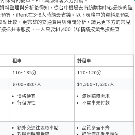
得前所未有的簡單。PTT與部落客大力推薦。
資料整理與分析後得知，從台中機場去南紡購物中心最快的陸
費預算，iRent在3~8人時能最省錢。以下表格中的資料是預設
缺點比較，更完整的交通費用與時間分析，請見更下方的常見
府接送共乘服務，一人只要$1,400（詳情請按黃色按鈕查
租車
計程車
110~135分
110~120分
$700~880/人
$1,360~1,630/人
價格便宜
滿足臨時需求
行程彈性
不需事先付款
額外交通往返取車點
品質參差不齊
取還車時間受限
通常僅能乘坐四位