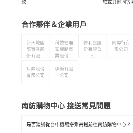
旅或其他同等
款
合作夥伴＆企業用戶
新天地國
科技管理
得利鑫股
同偉行有
際實業股
家網路事
份有限公
限公司
份有限公
業股份有
司
司
限公司
月陽股份
伊梔有限
有限公司
公司
南紡購物中心 接送常見問題
是否建議從台中機場搭乘高鐵前往南紡購物中心？