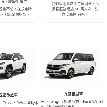
取消，應變無壓力
我們嚴選並培訓每位司機，已
況也不怕，在規定時
累積服務超過 50 萬人次，滿
消，都能全額退款。
意度高達 99%。
九座箱型車
五座休旅車
Volkswagen 旗艦商旅、Ford 家用商
lla Cross、RAV4 運動休