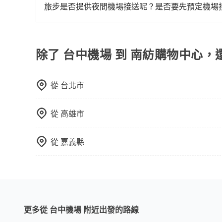
為司機素質比較差、車上會有煙味、或者車齡過大，但
旅步是否提供夜間機場接送呢？是否要先預定機場
顧客評分較低的司機，且車輛均要求5年內新車，
有的！旅步提供24小時全台到府的機場接送，無論
口罩。tripool之所以能將價格壓在市價7~8折
約，旅步會幫安您調度專屬服務的司機及車輛，且
也就是提高俗稱「回頭車」的比例。這不僅體現在
除了 台中機場 到 南紡購物中心，
能用更少的司機來服務更多的旅客，意味著使用到
反應在服務品質的控管會更佳。但tripool網站
午以前均可全額取消退費，如已經決定好要從台中
從
台北市
從
高雄市
從
嘉義縣
更多從 台中機場 附近出發的路線