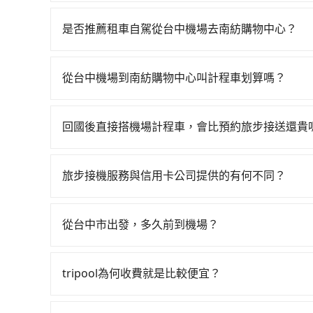
若要從台中機場搭高鐵前往南紡購物中心，高鐵乘坐舒適
一天最多有74班次高鐵可搭乘。假設從台中機場 (
是否推薦租車自駕從台中機場去南紡購物中心？
約900元、車程約31分鐘。抵達高鐵站後，步行進
如果你有台灣駕照且對自己駕駛技術有信心，且在
鐘（平均45分）的高鐵從台中站前往台南高鐵站，
天就要來回，那在台中路邊可隨租隨借的iRent應該
車，搭上小黃後約花24分鐘、車費300元後，抵達南
從台中機場到南紡購物中心叫計程車划算嗎？
$115~205承租小轎車，每公里再額外加收$3.2，
小時5分鐘，假設3位同行，高鐵加轉乘之平均每人花
如選擇小黃直達，在台中可以透過app叫車的有55688台
差異來自於平假日、車款差異、抵達目的地後多久原
看乘客是外地人便漫天喊價或恣意繞路。但如果全程使
算，價格約為4,075~4,900元間，但如改預約tri
預估進去，但額外的汽車保險與可能的罰單都需自付。再
時1小時45分鐘。選擇搭乘高鐵而不預約包車，不僅
回國後直接搭機場計程車，會比預約旅步接送還貴
程車約4,140輛，數量約為台中市的50%、密度僅
Yaris、Prius C、Vios這類乘坐體驗較差
轉乘與等車上，現在還不馬上來預約tripool！如果
這取決於您的目的地和搭乘的時間。在某些情況下
些計程車司機不按錶計費，約有27%會採現場議價
擇，而且無人租車最令人詬病的就是車況，打開車
再節省50%的交通費用。
季、連續假期或尖峰時間。因為機場計程車可能會
在價格或服務品質上，tripool都是你從台中機場
理，每一次租車都好像在開樂透一樣。另外，偶爾
旅步接機服務與信用卡公司提供的有何不同？
停留，搭乘機場計程車的費用可能會更高。因此，
又或者要還車時卻偏偏找不到停車位，對於急著用
關於接機服務的問題，旅步的接機服務可提供您專
邊隨租隨還看似方便，但實際使用時還是有其區域
提供更多的彈性和客製化選擇，我們會根據您的抵
從台中市出發，多久前到機場？
遇到下雨天或者載行李時，就顯得非常不便。
外，旅步的司機都是經過嚴格篩選和培訓的專業司
一般來說，建議飛機起飛前兩小時前要抵達機場，
很順暢，但如果你搭機的時間是白天、剛好是上下
tripool為何收費就是比較便宜？
時間。
對於平常就有在使用長程專車接送服務的乘客來說，第