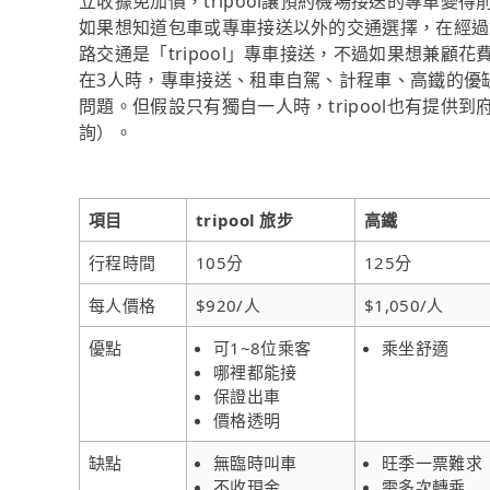
立收據免加價，tripool讓預約機場接送的專車變
如果想知道包車或專車接送以外的交通選擇，在經過
路交通是「tripool」專車接送，不過如果想兼顧花
在3人時，專車接送、租車自駕、計程車、高鐵的優
問題。但假設只有獨自一人時，tripool也有提供到
詢）。
項目
tripool 旅步
高鐵
行程時間
105分
125分
每人價格
$920/人
$1,050/人
優點
可1~8位乘客
乘坐舒適
哪裡都能接
保證出車
價格透明
缺點
無臨時叫車
旺季一票難求
不收現金
需多次轉乘