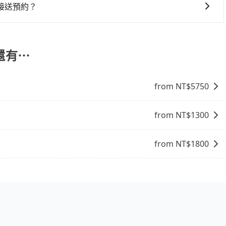
事實恰恰相反。tripool不僅有嚴密的篩選機制，定期淘汰
接送預約？
司機也絕對不會在車內吸煙，於新冠肺炎期間也絕對全程配戴
是凌晨班機還是夜間航班。旅步採約制服務，只要您完成預
的主因來自於自行研發的AI車輛調度演算法，能有效降低空車率，
保證出車。
成本的控制，更是在傳統旺季（年假、端午、中秋、雙十等）
還有⋯
不熟悉的司機或者轉單給其他車行的情況比同行更低，如此便
上的價格是動態的，一般來說越早預訂價格越優，且保證前一天中
機場去南紡購物中心，請儘早下訂以把握最划算的價格。
from NT$
5750
from NT$
1300
from NT$
1800