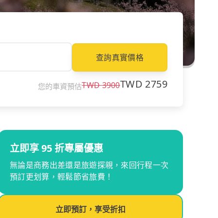
查詢真實價格
TWD
2759
TWD
3900
您的車資預估
立即享 95 折專屬優惠
無論是商務出差還是旅遊探親，來回行程一次
預訂更划算，輕鬆節省旅費！
立即預訂，享受折扣