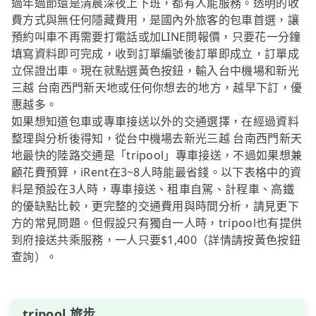
過年過節還是清晨深夜上下班，都有人能服務。透明的收
費方式與無任何隱藏費用，是國內外旅客的包車首選，讓
預約叫車不再需要打電話或加LINE問報價，只要花一分鐘
填寫資料即可完成，收到訂單編號後訂單即成立，訂單成
立保證出車。現在就點選黃色按鈕，輸入台中機場和新光
三越 台南西門新天地或任何你想去的地方，越早下訂，優
惠越多。
如果想知道包車或專車接送以外的交通選擇，在經過資料
整理與分析後得知，從台中機場去新光三越 台南西門新天
地最快的陸路交通是「tripool」專車接送，不過如果想兼
顧花費預算，iRent在3~8人時能最省錢。以下表格中的資
料是預設在3人時，專車接送、租車自駕、計程車、高鐵
的優缺點比較，更完整的交通費用與時間分析，請見更下
方的常見問題。但假設只有獨自一人時，tripool也有提供
到府接送共乘服務，一人只要$1,400（詳情請按黃色按鈕
查詢）。
tripool 旅步