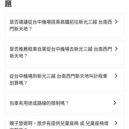
題
是否建議從台中機場搭乘高鐵前往新光三越 台南西
門新天地？
若要從台中機場搭高鐵前往新光三越 台南西門新天地，
高鐵較貴、費時！從最早06:25一直到23:07，台中-台南
是否推薦租車自駕從台中機場去新光三越 台南西門
一天最多有74班次高鐵可搭乘。假設從台中機場 (台中市
新天地？
沙鹿區) 前往最靠近的台中高鐵站，叫一輛計程車花費約
如果你有台灣駕照且對自己駕駛技術有信心，且在車上
900元、車程約31分鐘。抵達高鐵站後，步行進站、現
時不需要閉目養神（因為要自己開車），最重要的是你
場購票並於月台排隊的時間約20分鐘，再乘坐36~54分
從台中機場到新光三越 台南西門新天地叫計程車
當天就要來回，那在台中路邊可隨租隨借的iRent應該是
鐘（平均45分）的高鐵從台中站前往台南高鐵站，每人
划算嗎？
你最便宜選擇。註冊完iRent的app後，可以每小時
票價650元，再用5分鐘出站、等待車站前排班的計程
如選擇小黃直達，在台中可以透過app叫車的有55688台
$115~205承租小轎車，每公里再額外加收$3.2，從台中
車，搭上小黃後約花33分鐘、車費300元後，抵達新光
灣大車隊、Uber、Line Taxi、Yoxi等。依照里程跳錶計
機場到新光三越 台南西門新天地的花費預估為
三越 台南西門新天地 (台南市中西區) 的目的地。全程加
包車有用途或路線的限制嗎？
算，價格約為4,125~5,000元間，但如改預約tripool可
$2,100~2,700（金額差異來自於平假日、車款差異、抵
上轉車時間共2小時14分鐘，假設3位同行，高鐵加轉乘
不管是從台中機場前往新光三越 台南西門新天地或是全
省高達$2,200。但如果要考慮到回程，台南市僅有合法
達目的地後多久原路返回），雖已將eTag和可能的每小
之平均每人花費為1,050元。不過，台中市少部分小黃司
台灣任何地方，只要是長途交通且途中遵守台灣法律，
計程車約4,140輛，數量約為台中市的50%、密度僅雙北
時40元路邊停車費用預估進去，但額外的汽車保險與可
親子旅遊時，旅步有提供兒童座椅 或 兒童座椅增
機不按表收費，看乘客是外地人便漫天喊價或恣意繞