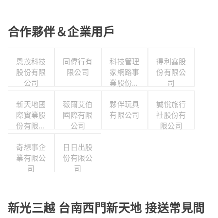
合作夥伴＆企業用戶
恩茂科技
同偉行有
科技管理
得利鑫股
股份有限
限公司
家網路事
份有限公
公司
業股份有
司
限公司
新天地國
薇爾艾伯
夥伴玩具
誠悅旅行
際實業股
國際有限
有限公司
社股份有
份有限公
公司
限公司
司
奇想事企
日日出股
業有限公
份有限公
司
司
新光三越 台南西門新天地 接送常見問