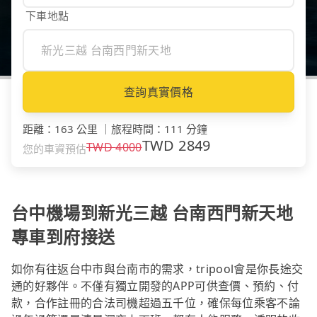
下車地點
查詢真實價格
距離
：
163 公里
｜
旅程時間
：
111 分鐘
TWD
2849
TWD
4000
您的車資預估
台中機場到新光三越 台南西門新天地
專車到府接送
如你有往返台中市與台南市的需求，tripool會是你長途交
通的好夥伴。不僅有獨立開發的APP可供查價、預約、付
款，合作註冊的合法司機超過五千位，確保每位乘客不論