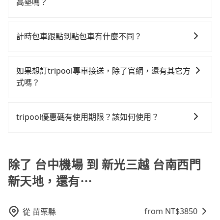
無論是清明掃墓、包車旅遊、參加喜宴/喪禮、就醫回
的4.6%，其叫車的難度是雙北市的20倍。再加上台中市
能的罰單都需自付。再者，和運的iRent只提供最基本的
高墊嗎？
路。但如果全程使用tripool並到府專車接送，則每人平
診、登山露營、學生搬家、投票返鄉、商務出差、貴賓
有些計程車司機不按錶計費，約有27%會採現場議價，
車型，如Toyota Yaris、Prius C、Vios這類乘坐體驗較
均花費約950元，費時1小時51分鐘。選擇搭乘高鐵而不
是的，我們提供兒童安全座椅。一台車至多提供一個兒
來訪、寵物檢疫、預約叫車、機場接送、定期洗腎、包
建議最好先上網預約，以免當場被坑受騙。綜合以上，
差的車款，如果人數超過四位，更是沒有較大的七人座
預約包車，不僅每人至少額外負擔100元車資，而且更會
童座椅。每趟每個租金 NT$300。您可以在預定服務時
月上下班，或者任何跨縣市接送的需求，tripool都能滿
無論在價格或服務品質上，tripool都是你從台中機場到
計時包車跟點到點包車有什麼不同？
或九人座可供選擇，而且無人租車最令人詬病的就是車
額外浪費23分鐘在轉乘與等車上，現在還不馬上來預約
填寫您的需求。
足你。乘車前一天下午五點以前完成預約，隔天保證出
新光三越 台南西門新天地的最佳選擇。
況，打開車門才發現仍有上一組乘客遺留的垃圾或者撞
tripool！如果你僅有兩位乘車，也可參考tripool的拼車
計時包車和點到點包車都是包車服務的形式，但有一些
車。如需公司報帳打統編，在結帳時可以受理，並於乘
凹的車門仍未被修理，每一次租車都好像在開樂透一
共乘服務，最多可再節省50%的交通費用。
不同之處： 計時包車：計時包車是按照用車時間來計
車後一週內寄出電子收據。
如果想訂tripool專車接送，除了官網，還有其它方
樣。另外，偶爾也會遇到明明已經預約了時間但上一位
費，通常以每小時為單位，客戶可以根據自己的需要預
式嗎？
用戶卻遲遲尚未歸還，又或者要還車時卻偏偏找不到停
定一定時間的包車服務。這種服務適用於需要在城市內
車位，對於急著用車或者要載其他乘客的人來說就有不
有的！想預定行程，除了可以上tripool官網一鍵查價下
多個地點間來回穿梭的客戶，例如市區觀光、商務差旅
小的風險。最後，雖然路邊隨租隨還看似方便，但實際
單，且絕無隱藏費用，若您是安卓系統手機還能下載app
等。 點到點包車：點到點包車是按照里程和目的地來計
tripool優惠碼有使用期限？該如何使用？
使用時還是有其區域的限制，實際可停靠的地點與你的
預定。(ios系統近期即將上線，敬請期待！)
費，客戶可以預先告知出發地點A到目的地B，會根據路
上下車地點仍有段距離，在遇到下雨天或者載行李時，
旅步提供來回訂單95折優惠碼，使用期限為24小時。只
線和里程來計算費用。這種服務通常適用於單程或從一
就顯得非常不便。
要在期限內完成去程訂購，並在結帳時輸入該折扣碼，
個城市到另一個城市的長途包車。
即可直接折扣抵扣訂單費用。
除了 台中機場 到 新光三越 台南西門
新天地，還有⋯
from NT$
3850
從
苗栗縣