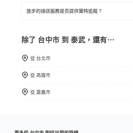
為了讓旅步貴賓能夠享有更多取消訂單的彈性，我
幕，並且可以在旅途中收集更多的故事和經驗，豐
用車前一天才開始安排車輛，並於用車前一天晚上
旅步的接送服務是否提供實時追蹤？
事先將您的需求寄至旅步的客服信箱：booking@t
是的，旅步的接送服務提供實時追蹤功能。您可以通
合，享受更安心的接送服務。
除了 台中市 到 泰武，還有⋯
從
台北市
從
高雄市
從
嘉義市
更多從 台中市 附近出發的路線