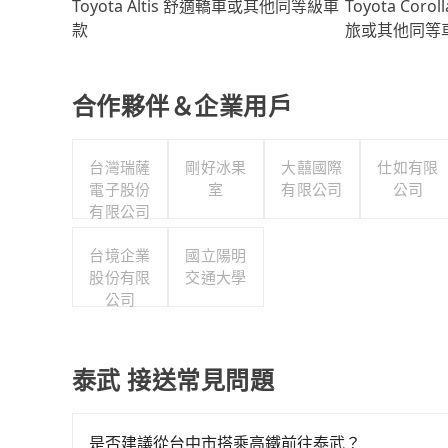
Toyota Coro
Toyota Altis 舒適轎車或其他同等級車
旅或其他同等
款
合作夥伴＆企業用戶
台灣瑞薩
剛好冰果
大囍國際
仕如有限
電子股份
室
有限公司
公司
有限公司
台境企業
國立陽明
股份有限
交通大學
公司
泰武 接送常見問題
是否建議從台中市搭乘高鐵前往泰武？