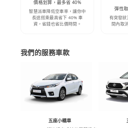
價格划算，最多省 40%
彈性
智慧派車降低空車率，讓你中
長途搭乘最高省下 40% 車
有突發狀
資，省錢也省比價時間。
間內取
我們的服務車款
五座小轎車