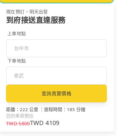
現在預訂，明天出發
到府接送直達服務
上車地點
下車地點
查詢真實價格
距離
：
222 公里
｜
旅程時間
：
185 分鐘
您的車資預估
TWD
4109
TWD
5800