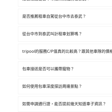
若要從台中市區搭高鐵前往泰武，高鐵省時、較貴！從最
鐵可搭乘。假設從台中市西屯區前往最靠近的台中高
是否推薦租車自駕從台中市去泰武？
鐵站後，步行進站、現場購票並於月台排隊的時間約2
如果你有台灣駕照且對自己駕駛技術有信心，且在
往左營高鐵站，每人票價790元，再用10分鐘出站
天就要來回，那在台中路邊可隨租隨借的iRent應該
1,600元後，抵達屏東縣泰武鄉的目的地。全程加
從台中市到泰武叫計程車划算嗎？
$115~205承租小轎車，每公里再額外加收$3.2，
每人花費為1,420元。不過，台中市少部分小黃
如選擇小黃直達，在台中可以透過app叫車的有55688台
差異來自於平假日、車款差異、抵達目的地後多久原
果全程使用tripool並到府專車接送，則每人平均
到車，也可考慮打電話至附近的計程車隊，如龍興
預估進去，但額外的汽車保險與可能的罰單都需自付。再
以比坐車快17分鐘，但卻要額外支出約150元的交通
tripool的服務C/P值真的比較高？跟其他車隊的
車看看。依照里程跳錶計算，價格約為5,600~6,700
Yaris、Prius C、Vios這類乘坐體驗較差
較划算的。如果你僅有兩位乘車，也可參考tripoo
在服務品質許可下，乘客當然希望價格越便宜越好
回程，屏東縣僅有合法計程車約370輛，數量約為台
擇，而且無人租車最令人詬病的就是車況，打開車
的台灣大車隊、大都會、LINE Taxi、Uber
310倍。再加上台中市有些計程車司機不按錶計費
理，每一次租車都好像在開樂透一樣。另外，偶爾
包車接送是否可以攜帶寵物？
KKDAY、KLOOK、叫車吧等。tripool旅
坑受騙。綜合以上，無論在價格或服務品質上，tri
又或者要還車時卻偏偏找不到停車位，對於急著用
可以的，tripool 旅步提供「寵物友善車」服
包括台中市去泰武），全台保證出車。由於有高效的
邊隨租隨還看似方便，但實際使用時還是有其區域
寵物同行。且為了行程安全，請勿將寵物抱出來或
多數乘客出行的最佳選擇。
如何使用包車深度探訪周邊景點？
遇到下雨天或者載行李時，就顯得非常不便。
使用包車進行深度探訪周邊景點時，可以充分利用
節奏和時間進行遊覽。除了景點本身，還可以體驗
如需申請通行證，能否提前幾天知道車子資訊？
驗當地的生活和文化。在探訪景點時，可以積極尋