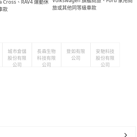
Volkswagen 旗艦商旅、Ford 家用商
lla Cross、RAV4 運動休
旅或其他同等級車款
車款
城市倉儲
長森生物
登如有限
安馳科技
股份有限
科技有限
公司
股份有限
公司
公司
公司