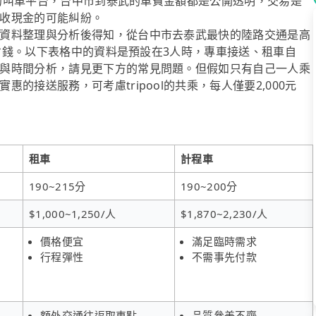
經營的叫車平台，台中市到泰武的車費金額都是公開透明，交易是
收現金的可能糾紛。
資料整理與分析後得知，從台中市去泰武最快的陸路交通是高
最省錢。以下表格中的資料是預設在3人時，專車接送、租車自
與時間分析，請見更下方的常見問題。但假如只有自己一人乘
的接送服務，可考慮tripool的共乘，每人僅要2,000元
租車
計程車
190~215分
190~200分
$1,000~1,250/人
$1,870~2,230/人
價格便宜
滿足臨時需求
行程彈性
不需事先付款
額外交通往返取車點
品質參差不齊