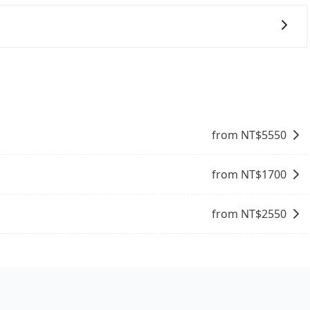
們提供用車前一天凌晨六點前取消訂單的服務。所以我們會在
富自己的旅程。
8點提供服務司機和車輛資訊。如果您有特殊的用車需求，可
ripool.app，將有專人協助回覆確認是否能協助安排。」
過旅步的APP查看車輛的實時位置，確保能夠準時與司機會
from NT$
5550
from NT$
1700
from NT$
2550