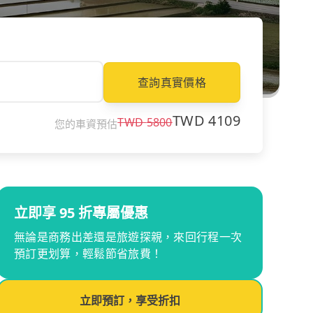
查詢真實價格
TWD
4109
TWD
5800
您的車資預估
立即享 95 折專屬優惠
無論是商務出差還是旅遊探親，來回行程一次
預訂更划算，輕鬆節省旅費！
立即預訂，享受折扣