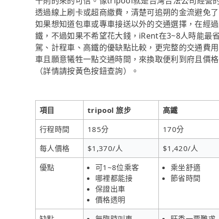
十則的來的可信。像tripool就是台灣合法公司
透過線上刷卡或超商繳費，清楚可追朔的金流避免了
如果想知道包車或專車接送以外的交通選擇，在經過
鐵，不過如果不希望花大錢，iRent在3~8人時能
駕、計程車、高鐵的優缺點比較，更完整的交通費用
車且願意犧牲一點交通時間，來換取便利到府且價格實惠
（詳情請按黃色按鈕查詢）。
項目
tripool 旅步
高鐵
行程時間
185分
170分
每人價格
$1,370/人
$1,420/人
優點
可1~8位乘客
乘坐舒適
哪裡都能接
節省時間
保證出車
價格透明
缺點
無臨時叫車
旺季一票難求