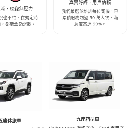
真實好評，用戶信賴
取消，應變無壓力
我們嚴選並培訓每位司機，已
況也不怕，在規定時
累積服務超過 50 萬人次，滿
消，都能全額退款。
意度高達 99%。
九座箱型車
五座休旅車