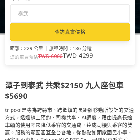
查詢真實價格
距離
：
229 公里
｜
旅程時間
：
186 分鐘
TWD
4299
TWD
6000
您的車資預估
潭子到泰武 共乘$2150 九人座包車
$5690
tripool是專為跨縣市、跨鄉鎮的長距離移動所設計的交通
方式，透過線上預約、司機共享、AI調度，藉由提高長途
車輛的使用率來降低乘客的交通費，達成司機與乘客的雙
贏。服務的範圍涵蓋全台各地，從熱點如頭家國民小學、