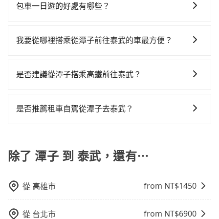
以依照您行程人數的需求進行選擇。此外，為確保您的
車，不趕時間即可選用大眾運輸。 便利性：需要便利性
包車一日遊的好處有哪些？
旅途安全無憂，我們的司機都是專業且可靠的職業駕
和方便性可選包車和計程車，喜歡探險和體驗當地文化
包車一日遊的好處很多，首先，包車可以依照自己的意
駛。關於價格，旅步官網可一鍵即時查價，所示價格絕
則可搭乘大眾運輸。
願和需要來安排行程，其次，包車可以讓您更加深入地
無隱藏費用，且還提供優於其他業者更彈性的取消政
我要從哪裡搭乘從潭子前往泰武的車最方便？
體驗當地文化和風土人情，此外，包車還可以省去您自
策，讓您在規劃行程時能更無後顧之憂。無論您是要前
tripool提供到府專車接送服務，不論在台灣本島哪個角
己開車也無需擔心路線和交通的問題，更可以在舒適的
往市區還是郊區，我們都可以為您提供最佳的旅遊體
落，只要有路能到、Google地圖上能標註、GPS上能找
環境中專心欣賞當地美景和文化，讓您的旅程更加輕鬆
驗。所以，如果您正在尋找一家可靠的包車公司，
是否建議從潭子搭乘高鐵前往泰武？
得到，我們就保證發車。直接在官網上輸入住家地址、
自在。
tripool旅步絕對是您值得信任的不二選擇！
若要從潭子搭高鐵前往泰武，高鐵省時、較貴！從最早
辦公大樓、飯店民宿、各地車站、機場航廈、甚至風景
06:25一直到23:07，台中-左營一天最多有89班次高鐵可
區，我們司機都會依照訂單上的資訊依約接送。
是否推薦租車自駕從潭子去泰武？
搭乘。假設從台中市潭子區前往最靠近的台中高鐵站，
如果你有台灣駕照且對自己駕駛技術有信心，且在車上
叫一輛計程車花費約600元、車程約25分鐘。抵達高鐵
時不需要閉目養神（因為要自己開車），最重要的是你
站後，步行進站、現場購票並於月台排隊的時間約20分
當天就要來回，那在台中路邊可隨租隨借的iRent應該是
除了 潭子 到 泰武，還有⋯
鐘，再乘坐45~68分鐘（平均57分）的高鐵從台中站前
你最便宜選擇。註冊完iRent的app後，可以每小時
往左營高鐵站，每人票價790元，再用10分鐘出站、等
$115~205承租小轎車，每公里再額外加收$3.2，從潭子
待車站前排班的計程車，搭上小黃後約花65分鐘、車費
from NT$
1450
從
高雄市
到泰武的花費預估為$3,100~3,800（金額差異來自於平
1,600元後，抵達屏東縣泰武鄉的目的地。全程加上轉車
假日、車款差異、抵達目的地後多久原路返回），雖已
時間共2小時56分鐘，假設3位同行，高鐵加轉乘之平均
將eTag和可能的每小時40元路邊停車費用預估進去，但
每人花費為1,520元。不過，台中市少部分小黃司機不按
from NT$
6900
從
台北市