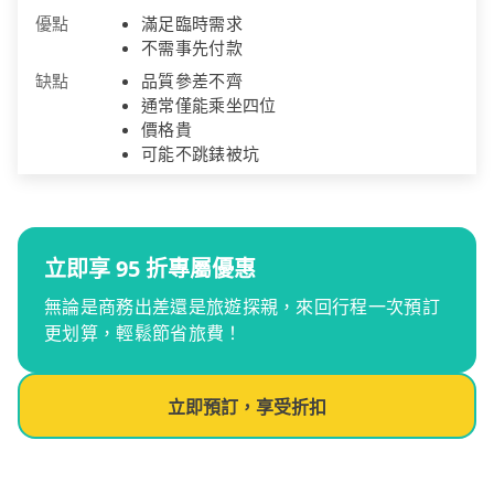
優點
滿足臨時需求
不需事先付款
缺點
品質參差不齊
通常僅能乘坐四位
價格貴
可能不跳錶被坑
立即享 95 折專屬優惠
無論是商務出差還是旅遊探親，來回行程一次預訂
更划算，輕鬆節省旅費！
立即預訂，享受折扣