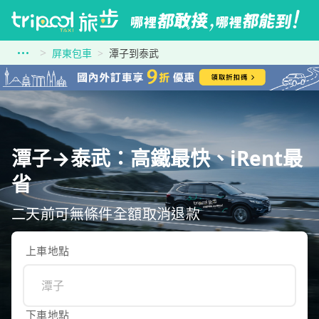
屏東包車
潭子到泰武
潭子→泰武：高鐵最快、iRent最
省
二天前可無條件全額取消退款
上車地點
下車地點