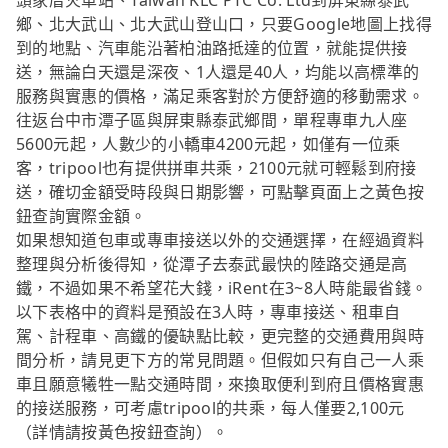
頭家厝火車站、Taiwan KLC PTC Co. Ltd到屏東縣泰武
鄉、北大武山、北大武山登山口，只要Google地圖上找得
到的地點、汽車能沿著柏油路抵達的位置，就能提供接
送，無論白天還是深夜、1人還是40人，均能以高標準的
服務與實惠的價格，滿足乘客對於方便舒適的移動需求。
往返台中市潭子區與屏東縣泰武鄉間，單程專車九人座
5600元起，人數少的小轎車4200元起，如僅有一位乘
客，tripool也有提供拼車共乘，2100元就可輕鬆到府接
送，確切金額受時段與日期影響，可點擊頁面上之黃色按
鈕查詢實際金額。
如果想知道包車或專車接送以外的交通選擇，在經過資料
整理與分析後得知，從潭子去泰武最快的陸路交通是高
鐵，不過如果不希望花大錢，iRent在3~8人時能最省錢。
以下表格中的資料是預設在3人時，專車接送、租車自
駕、計程車、高鐵的優缺點比較，更完整的交通費用與時
間分析，請見更下方的常見問題。但假如只有自己一人乘
車且願意犧牲一點交通時間，來換取便利到府且價格實惠
的接送服務，可考慮tripool的共乘，每人僅要2,100元
（詳情請按黃色按鈕查詢）。