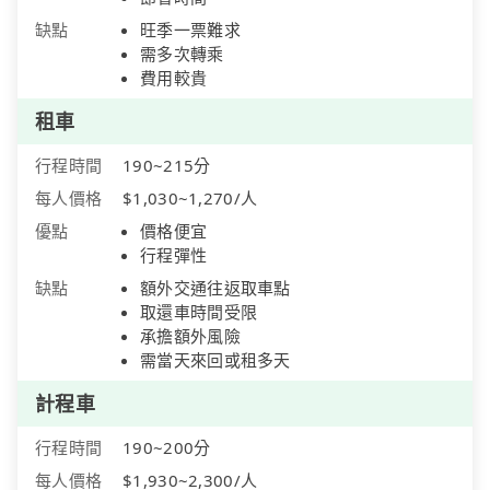
缺點
旺季一票難求
需多次轉乘
費用較貴
租車
行程時間
190~215分
每人價格
$1,030~1,270/人
優點
價格便宜
行程彈性
缺點
額外交通往返取車點
取還車時間受限
承擔額外風險
需當天來回或租多天
計程車
行程時間
190~200分
每人價格
$1,930~2,300/人