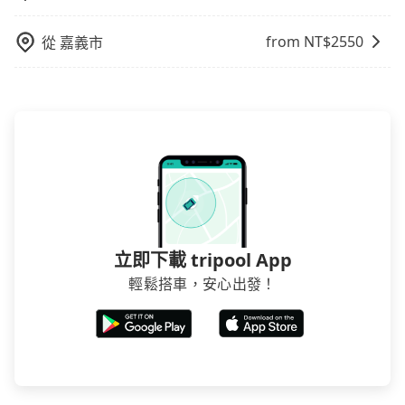
額外的汽車保險與可能的罰單都需自付。再者，和運的
表收費，看乘客是外地人便漫天喊價或恣意繞路。但如
iRent只提供最基本的車型，如Toyota Yaris、Prius C、
果全程使用tripool並到府專車接送，則每人平均花費約
from NT$
2550
從
嘉義市
Vios這類乘坐體驗較差的車款，如果人數超過四位，更
1,430元，費時3小時6分鐘。長距離移動確實搭乘高鐵可
是沒有較大的七人座或九人座可供選擇，而且無人租車
以比坐車快10分鐘，但卻要額外支出約270元的交通
最令人詬病的就是車況，打開車門才發現仍有上一組乘
費，所以對於不是這麼趕時間的人來說，預約tripool還
客遺留的垃圾或者撞凹的車門仍未被修理，每一次租車
是比較划算的。如果你僅有兩位乘車，也可參考tripool
都好像在開樂透一樣。另外，偶爾也會遇到明明已經預
的拼車共乘服務，最多可再節省50%的交通費用。
約了時間但上一位用戶卻遲遲尚未歸還，又或者要還車
時卻偏偏找不到停車位，對於急著用車或者要載其他乘
客的人來說就有不小的風險。最後，雖然路邊隨租隨還
看似方便，但實際使用時還是有其區域的限制，實際可
停靠的地點與你的上下車地點仍有段距離，在遇到下雨
立即下載 tripool App
天或者載行李時，就顯得非常不便。
輕鬆搭車，安心出發！