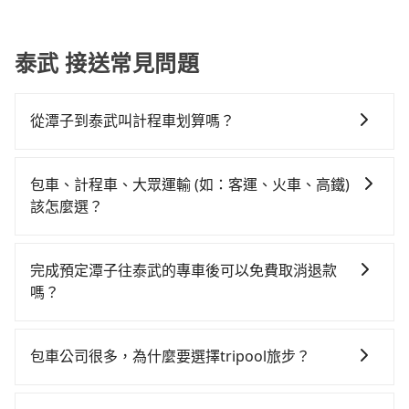
泰武 接送常見問題
從潭子到泰武叫計程車划算嗎？
如選擇小黃直達，在台中可以透過app叫車的有55688台
灣大車隊、Uber、Line Taxi、Yoxi等，如果在路邊攔不
包車、計程車、大眾運輸 (如：客運、火車、高鐵)
到車，也可考慮打電話至潭子附近的計程車隊，如怡美
該怎麼選？
無線、潭子燕源計程車、惠興汽車行等叫車看看。依照
在選擇交通方式時，您可依下列建議的考慮因素做選
里程跳錶計算，價格約為5,775~6,900元間，但如改預約
擇： 預算：不同交通工具價格不同，可先確定您的預
tripool可省高達$2,600。但如果要考慮到回程，屏東縣
完成預定潭子往泰武的專車後可以免費取消退款
算。計程車最貴，而大眾運輸通常較便宜。 行程：需多
僅有合法計程車約370輛，數量約為台中市的4%、密度
嗎？
點停留的行程建議可選可客製化行程的包車，如果時間
僅雙北的0.3%，其叫車的難度是雙北市的310倍。再加
只要在乘車前一日清晨六點以前透過電子郵件告知，不
比較寬鬆且不介意耗時轉乘可選大眾運輸或較貴的計程
上台中市有些計程車司機不按錶計費，約有27%會採現
論任何理由，保證全額退費，且不收取任何手續費。
車。 旅行人數：人數多時包車較方便舒適且每個人攤提
場議價，建議最好先上網預約，以免當場被坑受騙。綜
包車公司很多，為什麼要選擇tripool旅步？
下來的車資也比較便宜，人數少可搭乘大眾運輸或計程
合以上，無論在價格或服務品質上，tripool都是你從潭
旅步提供多種車型，從轎車、休旅車到九人座，讓您可
車。 時間：需在特定時間到達目的地可選包車或計程
子到泰武的最佳選擇。