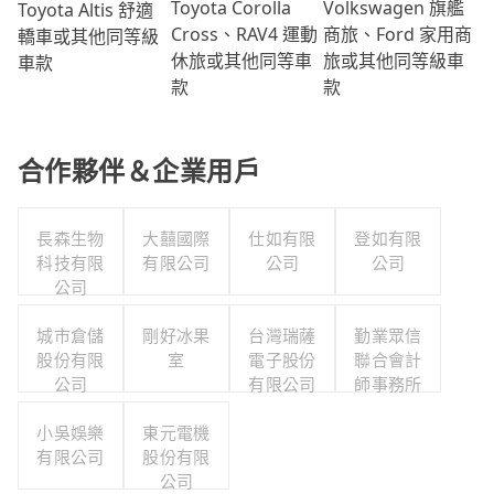
Volkswagen 旗艦
Toyota Corolla
Toyota Altis 舒適
商旅、Ford 家用商
Cross、RAV4 運動
轎車或其他同等級
旅或其他同等級車
休旅或其他同等車
車款
款
款
合作夥伴＆企業用戶
長森生物
大囍國際
仕如有限
登如有限
科技有限
有限公司
公司
公司
公司
城市倉儲
剛好冰果
台灣瑞薩
勤業眾信
股份有限
室
電子股份
聯合會計
公司
有限公司
師事務所
小吳娛樂
東元電機
有限公司
股份有限
公司