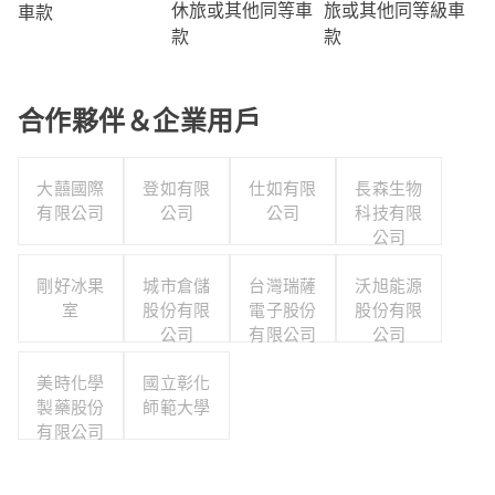
旅或其他同等級車
休旅或其他同等車
車款
款
款
合作夥伴＆企業用戶
大囍國際
登如有限
仕如有限
長森生物
有限公司
公司
公司
科技有限
公司
剛好冰果
城市倉儲
台灣瑞薩
沃旭能源
室
股份有限
電子股份
股份有限
公司
有限公司
公司
美時化學
國立彰化
製藥股份
師範大學
有限公司