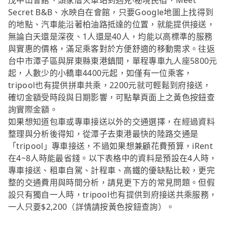
茂中山會館、頭家厝火車站到遇見‧秘境民宿、Meet
Secret B&B、水映自在會館，只要Google地圖上找得到
的地點、汽車能沿著柏油路抵達的位置，就能提供接送，
無論白天還是深夜、1人還是40人，均能以高標準的服務
與實惠的價格，滿足乘客對於方便舒適的移動需求。往返
台中市潭子區與屏東縣東港鎮間，單程專車九人座5800元
起，人數少的小轎車4400元起，如僅有一位乘客，
tripool也有提供拼車共乘，2200元就可輕鬆到府接送，
確切金額受時段與日期影響，可點擊頁面上之黃色按鈕查
詢實際金額。
如果想知道包車或專車接送以外的交通選擇，在經過資料
整理與分析後得知，從潭子去東港最快的陸路交通是
「tripool」專車接送，不過如果想兼顧花費預算，iRent
在4~8人時能最省錢。以下表格中的資料是預設在4人時，
專車接送、租車自駕、計程車、高鐵的優缺點比較，更完
整的交通費用與時間分析，請見更下方的常見問題。但假
設只有獨自一人時，tripool也有提供到府接送共乘服務，
一人只要$2,200（詳情請按黃色按鈕查詢）。