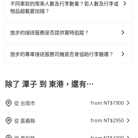
型車為主，車款品牌以豐田Toyota、福特Ford、福斯
確認信，如此就完成預約了，而司機與車輛的詳細資
上台中市有些計程車司機不按錶計費，約有27%會採現
不同車款的限乘人數及行李數量？若人數及行李或
是沒有較大的七人座或九人座可供選擇，而且無人租車
車，不僅每人至少額外負擔180元車資，而且更會額外浪
VW為主，其中也有少量進口車像凌志Lexus、特斯拉
料，將於乘車前一晚八點透過SMS和EMAIL提供。一旦
場議價，建議最好先上網預約，以免當場被坑受騙。綜
物品超載要加錢？
最令人詬病的就是車況，打開車門才發現仍有上一組乘
費26分鐘在轉乘與等車上，現在還不馬上來預約
Tesla、賓士Benz等高級車款。全部五年內合法營業用
付款完畢，tripool保證出車。一般建議出發前一天中午
合以上，無論在價格或服務品質上，tripool都是你從潭
客遺留的垃圾或者撞凹的車門仍未被修理，每一次租車
tripool！如果你是三人以下要乘車，也可參考tripool的
我們提供不同種類的車輛，讓您根據需求選擇最適合您
車，百分百無菸車，乘客均有最高500萬乘客險。如果有
以前完成預約，越早下訂價格越低價，如臨時需要，前
子到東港的最佳選擇。
都好像在開樂透一樣。另外，偶爾也會遇到明明已經預
拼車共乘服務，最多可再節省50%的交通費用。
的車型。 五人座驕車可乘坐三位乘客，並可攜帶三個隨
特殊需求或人數較多，需要大T保母車、20人座中巴、
一天傍晚五點前仍會收單，最遲如當天下午過後乘車，
旅步的接送服務是否提供實時追蹤？
約了時間但上一位用戶卻遲遲尚未歸還，又或者要還車
身行李與兩個30吋行李箱 五人座休旅車可乘坐四位乘
40人座大巴或遊覽車，可特別填單並另外報價。
四小時前仍能預約。
時卻偏偏找不到停車位，對於急著用車或者要載其他乘
是的，旅步的接送服務提供實時追蹤功能。您可以通過
客，並可攜帶四個隨身行李與三個30吋行李箱 九人座廂
客的人來說就有不小的風險。最後，雖然路邊隨租隨還
旅步的APP查看車輛的實時位置，確保能夠準時與司機
型車可乘坐八位乘客，並可攜帶八個隨身行李與六個30
旅步的專車接送服務司機是否會協助行李搬運？
看似方便，但實際使用時還是有其區域的限制，實際可
會合，享受更安心的接送服務。
吋行李箱。 為了確保行車安全及遵守相關法規，我們不
停靠的地點與你的上下車地點仍有段距離，在遇到下雨
是的，旅步的司機會協助乘客搬運行李，讓您無需擔心
能超載人數。 如果您攜帶的行李或物品較多，我們會根
天或者載行李時，就顯得非常不便。
行李搬運的問題，享受更輕鬆的旅程。
據情況收取微搬家費用，費用在300至500元之間。
除了 潭子 到 東港，還有⋯
from NT$
1900
從
台南市
from NT$
2950
從
嘉義縣