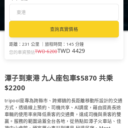
查詢真實價格
距離
：
231 公里
｜
旅程時間
：
145 分鐘
TWD
4429
TWD
6200
您的車資預估
潭子到東港 九人座包車$5870 共乘
$2200
tripool是專為跨縣市、跨鄉鎮的長距離移動所設計的交通
方式，透過線上預約、司機共享、AI調度，藉由提高長途
車輛的使用率來降低乘客的交通費，達成司機與乘客的雙
贏。服務的範圍涵蓋全台各地，從熱點如潭子火車站、佳