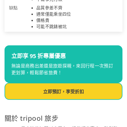
缺點
品質參差不齊
通常僅能乘坐四位
價格貴
可能不跳錶被坑
立即享 95 折專屬優惠
無論是商務出差還是旅遊探親，來回行程一次預訂
更划算，輕鬆節省旅費！
立即預訂，享受折扣
關於 tripool 旅步