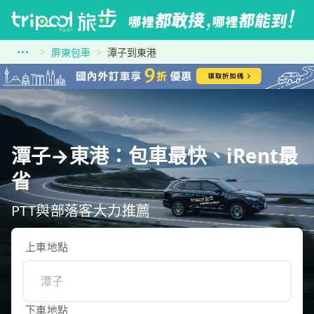
屏東包車
潭子到東港
潭子→東港：包車最快、iRent最
省
PTT與部落客大力推薦
上車地點
下車地點