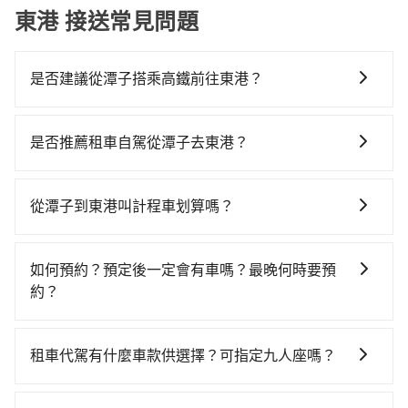
東港 接送常見問題
是否建議從潭子搭乘高鐵前往東港？
若要從潭子搭高鐵前往東港，高鐵較貴、費時！從最早
06:25一直到23:07，台中-左營一天最多有89班次高鐵可
是否推薦租車自駕從潭子去東港？
搭乘。假設從台中市潭子區前往最靠近的台中高鐵站，
如果你有台灣駕照且對自己駕駛技術有信心，且在車上
叫一輛計程車花費約600元、車程約25分鐘。抵達高鐵
時不需要閉目養神（因為要自己開車），最重要的是你
站後，步行進站、現場購票並於月台排隊的時間約20分
從潭子到東港叫計程車划算嗎？
當天就要來回，那在台中路邊可隨租隨借的iRent應該是
鐘，再乘坐45~68分鐘（平均57分）的高鐵從台中站前
如選擇小黃直達，在台中可以透過app叫車的有55688台
你最便宜選擇。註冊完iRent的app後，可以每小時
往左營高鐵站，每人票價790元，再用10分鐘出站、等
灣大車隊、Uber、Line Taxi、Yoxi等，如果在路邊攔不
$115~205承租小轎車，每公里再額外加收$3.2，從潭子
待車站前排班的計程車，搭上小黃後約花60分鐘、車費
如何預約？預定後一定會有車嗎？最晚何時要預
到車，也可考慮打電話至潭子附近的計程車隊，如怡美
到東港的花費預估為$2,850~3,500（金額差異來自於平
1,400元後，抵達屏東縣東港鎮的目的地。全程加上轉車
約？
無線、怡美無線計程車、惠興汽車行等叫車看看。依照
假日、車款差異、抵達目的地後多久原路返回），雖已
時間共2小時51分鐘，假設4位同行，高鐵加轉乘之平均
如要預約從潭子前往東港的專車接送服務，可直接線上
里程跳錶計算，價格約為5,825~7,000元間，但如改預約
將eTag和可能的每小時40元路邊停車費用預估進去，但
每人花費為1,290元。不過，台中市少部分小黃司機不按
輸入上下車地點或地址，三秒內即可查到真實價格，照
tripool可省高達$2,600。但如果要考慮到回程，屏東縣
額外的汽車保險與可能的罰單都需自付。再者，和運的
租車代駕有什麼車款供選擇？可指定九人座嗎？
表收費，看乘客是外地人便漫天喊價或恣意繞路。但如
著步驟填寫完乘客資料與線上刷卡，訂單即成立。在拿
僅有合法計程車約370輛，數量約為台中市的4%、密度
iRent只提供最基本的車型，如Toyota Yaris、Prius C、
果全程使用tripool並到府專車接送，則每人平均花費約
tripool提供的車型以五人座小轎車、休旅車與九人座箱
到訂單編號後，隨即會在手機上收到簡訊以及電子郵件
僅雙北的0.3%，其叫車的難度是雙北市的310倍。再加
Vios這類乘坐體驗較差的車款，如果人數超過四位，更
1,110元，費時2小時25分鐘。選擇搭乘高鐵而不預約包