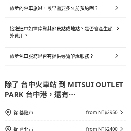
若您有多日或特殊包車需求，您可以先來信旅步，會有
元。雖然可能有些路線完全順路，但是司機多點停靠就
車。 時間：需在特定時間到達目的地可選包車或計程
$800。
會遇到明明已經預約了時間但上一位用戶卻遲遲尚未歸
專人回覆您。
會有額外的等待時間，收取額外費用是必要的補償。
車，不趕時間即可選用大眾運輸。 便利性：需要便利性
旅步的包車旅遊，最早需要多久前預約呢？
還，又或者要還車時卻偏偏找不到停車位，對於急著用
和方便性可選包車和計程車，喜歡探險和體驗當地文化
車或者要載其他乘客的人來說就有不小的風險。最後，
當您的行程確定後，建議盡早預訂包車服務，因為旅步
則可搭乘大眾運輸。
雖然路邊隨租隨還看似方便，但實際使用時還是有其區
提供早鳥優惠，您越早預訂就能享有更優惠的價格。所
接送途中如需停靠其他景點或地點？是否會產生額
域的限制，實際可停靠的地點與你的上下車地點仍有段
以不妨趁早訂購，享受更划算的價格。
外費用？
距離，在遇到下雨天或者載行李時，就顯得非常不便。
當您預約旅步的「單程專車」，如果需要在途中加點停
靠，您可以參考我們的「加點服務」，每個點距離在 5
旅步包車服務是否有提供導覽解說服務？
公里內，需額外支付 200 元，且每個點最多停留 5 分
抱歉！目前旅步的包車服務暫無提供導覽服務，如果您
鐘。加點費用可以在乘車當天下車前給司機現付。如果
需要導覽服務，可事先透過電子郵件
您選擇「計時包車」，中途需要加點停靠，則不需要額
booking@tripool.app聯繫我們，將有專人協助回覆確
除了 台中火車站 到 MITSUI OUTLET
外支付費用。
認是否能協助安排。
PARK 台中港，還有⋯
from NT$
2950
從
基隆市
from NT$
2400
從
台北市