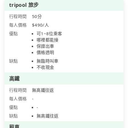
tripool 旅步
行程時間
50分
每人價格
$490/人
優點
可1~8位乘客
哪裡都能接
保證出車
價格透明
缺點
無臨時叫車
不收現金
高鐵
行程時間
無高鐵往返
每人價格
-
優點
-
缺點
無高鐵往返
租車