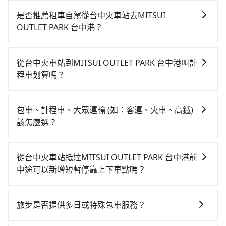
是否推薦租車自駕從台中火車站去MITSUI
OUTLET PARK 台中港？
如果你有台灣駕照且對自己駕駛技術有信心，且在車上
時不需要閉目養神（因為要自己開車），最重要的是你
從台中火車站到MITSUI OUTLET PARK 台中港叫計
當天就要來回，那在台中路邊可隨租隨借的iRent應該是
程車划算嗎？
你最便宜選擇。註冊完iRent的app後，可以每小時
如選擇小黃直達，在台中可以透過app叫車的有55688台
$115~205承租小轎車，每公里再額外加收$3.2，從台中
灣大車隊、Uber、Line Taxi、Yoxi等，如果在路邊攔不
火車站到MITSUI OUTLET PARK 台中港的花費預估為
包車、計程車、大眾運輸 (如：客運、火車、高鐵)
到車，也可考慮打電話至台中火車站附近的計程車隊，
$850~1,350（金額差異來自於平假日、車款差異、抵達
該怎麼選？
如福海交通、永保車隊、有限責任台中市宏國計程車等
目的地後多久原路返回），雖已將每小時40元路邊停車
在選擇交通方式時，您可依下列建議的考慮因素做選
叫車看看。依照里程跳錶計算，價格約為1,325~1,600元
費用預估進去，但額外的汽車保險與可能的罰單都需自
擇： 預算：不同交通工具價格不同，可先確定您的預
間，若改選tripool的專車服務可再更便宜。台中市有些
付。再者，和運的iRent只提供最基本的車型，如Toyota
從台中火車站抵達MITSUI OUTLET PARK 台中港前
算。計程車最貴，而大眾運輸通常較便宜。 行程：需多
計程車司機不按錶計費，約有27%會採現場議價，建議
Yaris、Prius C、Vios這類乘坐體驗較差的車款，如果人
中途可以新增短暫停靠上下車點嗎？
點停留的行程建議可選可客製化行程的包車，如果時間
最好先上網預約，以免當場被坑受騙。雖然台中火車站
數超過四位，更是沒有較大的七人座或九人座可供選
tripool有提供多點上下車接送服務，線上預約從台中火
比較寬鬆且不介意耗時轉乘可選大眾運輸或較貴的計程
到MITSUI OUTLET PARK 台中港的跳表小黃可能較為便
擇，而且無人租車最令人詬病的就是車況，打開車門才
車站前往MITSUI OUTLET PARK 台中港的途中可備註加
車。 旅行人數：人數多時包車較方便舒適且每個人攤提
宜，但當你們人數超過四位時，叫兩輛計程車的費用就
旅步是否提供多日或特殊包車服務？
發現仍有上一組乘客遺留的垃圾或者撞凹的車門仍未被
點。每個加點位置，前後額外里程數5公里內加收200
下來的車資也比較便宜，人數少可搭乘大眾運輸或計程
貴了，改預約一輛tripool的九人座廂型車最高可省
修理，每一次租車都好像在開樂透一樣。另外，偶爾也