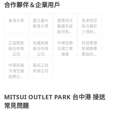
合作夥伴＆企業用戶
東海大學
國立臺中
健喬信元
馬來西亞
教育大學
醫藥生技
商白蘭氏
股份有限
三得利股
公司
份有限公
正益開發
信義房屋
中華民國
司台灣分
科技管理
股份有限
股份有限
全國工業
家網路事
公司
公司
公司
總會
業股份有
限公司
中華民國
嘉拓工程
冷凍空調
有限公司
技師公會
全國聯合
會
MITSUI OUTLET PARK 台中港 接送
常見問題