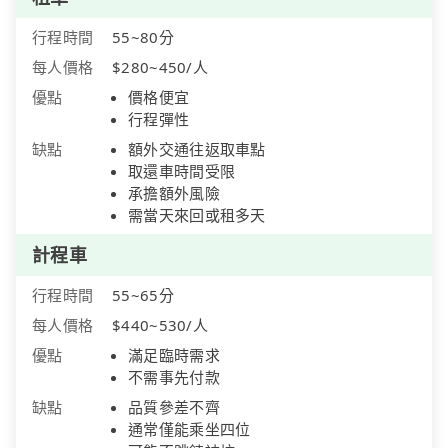
行程時間
55~80分
每人價格
$280~450/人
優點
價格便宜
行程彈性
缺點
額外交通往返取車點
取還車時間受限
承擔額外風險
需當天來回或租多天
計程車
行程時間
55~65分
每人價格
$440~530/人
優點
滿足臨時需求
不需事先付款
缺點
品質參差不齊
通常僅能乘坐四位