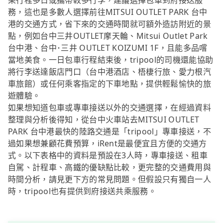
果行程多日或攜帶較多行李，建議選擇包車到府接送服
務，這也是多數人選擇前往MITSUI OUTLET PARK 台中
港的交通方式，省下來的交通時間就可額外造訪附近的景
點，例如台中三井OUTLET摩天輪、Mitsui Outlet Park
台中港、台中･三井 OUTLET KOIZUMI 1F，且能多品嚐
當地美食。一日包車行程結束後，tripool的司機還能協助
將行李送達飯店門口（台中港酒店、梧棲行旅、愛力根汽
車旅館）或任何乘客指定的下車地點，提供輕鬆愉快的旅
遊體驗。
如果想知道包車或專車接送以外的交通選擇，在經過資料
整理與分析後得知，從台中火車站去MITSUI OUTLET
PARK 台中港最快的陸路交通是「tripool」專車接送，不
過如果想兼顧花費預算，iRent是最便宜且方便的交通方
式。以下表格中的資料是預設在3人時，專車接送、租車
自駕、計程車、高鐵的優缺點比較，更完整的交通費用與
時間分析，請見更下方的常見問題。但假設只有獨自一人
時，tripool也有提供到府接送共乘服務。