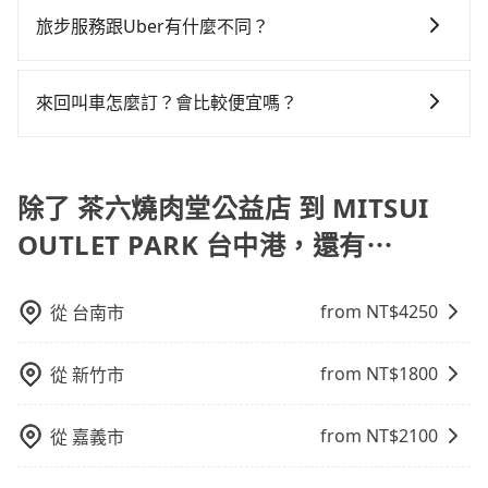
對於急著用車或者要載其他乘客的人來說就有不小的風
方式： 公車或客運：乘坐公車或客運到達或離開火車
旅步服務跟Uber有什麼不同？
險。最後，雖然路邊隨租隨還看似方便，但實際使用時
站，相對便宜經濟。 計程車：乘坐計程車到達或離開火
還是有其區域的限制，實際可停靠的地點與你的上下車
tripool 旅步具備以下特色： (1) 採事前預約制。 (2) 在
車站，方便快捷但昂貴。 捷運/輕軌：通過捷運或輕軌到
地點仍有段距離，在遇到下雨天或者載行李時，就顯得
中長程提供最優惠的價格。 (3) 全台服務，不分城市與郊
達或離開火車站，快捷便利。 包車：預定包車到達或離
來回叫車怎麼訂？會比較便宜嗎？
非常不便。
區。 (4) 有較為嚴謹的乘車時間與取消政策。
開火車站，是最便利的，無需與人共乘、快速抵達。
為了乘客未來可能的訂單修改或取消，每筆訂單只含一
趟車的資訊，所以如果需要來回叫車，請分兩筆訂單預
定。至於價格已經市場最優惠，並無特別針對來回車趟
除了 茶六燒肉堂公益店 到 MITSUI
做額外折扣，但如果手上有優惠代碼，歡迎直接使用，
OUTLET PARK 台中港，還有⋯
不限單程或來回。
from NT$
4250
從
台南市
from NT$
1800
從
新竹市
from NT$
2100
從
嘉義市