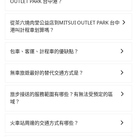
OUTLET PARK 台中港？
如果你有台灣駕照且對自己駕駛技術有信心，且在車上
時不需要閉目養神（因為要自己開車），最重要的是你
從茶六燒肉堂公益店到MITSUI OUTLET PARK 台中
當天就要來回，那在台中路邊可隨租隨借的iRent應該是
港叫計程車划算嗎？
你最便宜選擇。註冊完iRent的app後，可以每小時
如選擇小黃直達，在台中可以透過app叫車的有55688台
$115~205承租小轎車，每公里再額外加收$3.2，從茶六
灣大車隊、Uber、Line Taxi、Yoxi等，如果在路邊攔不
燒肉堂公益店到MITSUI OUTLET PARK 台中港的花費預
包車、客運、計程車的優缺點？
到車，也可考慮打電話至附近的計程車隊，如台中市聯
估為$600~1,050（金額差異來自於平假日、車款差異、
包車：能提供客製化的交通方式，您可以自由安排行程
合計程車、國通車隊、鴻順計程車等叫車看看。依照里
抵達目的地後多久原路返回），雖已將每小時40元路邊
上、下車，不需與旅客共乘。但通常需要提前預約。 客
程跳錶計算，價格約為600~700元間。台中市有些計程
停車費用預估進去，但額外的汽車保險與可能的罰單都
無車旅遊最好的替代交通方式是？
運：最經濟實惠的交通方式，通常有固定的路線和時間
車司機不按錶計費，約有27%會採現場議價，建議最好
需自付。再者，和運的iRent只提供最基本的車型，如
如果您沒有車，想要出門旅遊，最好的替代交通方式要
表。不必擔心自己開車的安全風險。但是客運的班次和
先上網預約，以免當場被坑受騙。雖然茶六燒肉堂公益
Toyota Yaris、Prius C、Vios這類乘坐體驗較差的車
看您旅遊的目的地而定。您可以善用大眾運輸，例如：
行車路線可能不太頻繁。 計程車：可以隨叫隨到，並且
店到MITSUI OUTLET PARK 台中港的跳表小黃可能較為
旅步接送的服務範圍有哪些？有無法受預定的區
款，如果人數超過四位，更是沒有較大的七人座或九人
公車、捷運、客運等，或者考慮租車。如果您想要更便
不必擔心停車位的問題。但是，計程車的費用相對較
便宜，但仍有臨時攔不到車以及計程車司機不跳錶計費
域？
座可供選擇，而且無人租車最令人詬病的就是車況，打
利的出行方式，您也可以選擇使用像是旅步提供的包車
高，車輛選擇不如包車多，且大都屬短程接駁為主。
的風險，如你們人數在五人以上，分坐兩台計程車就不
開車門才發現仍有上一組乘客遺留的垃圾或者撞凹的車
旅步的服務範圍是只要車子能進去且沒有管制地方，我
服務，由專人到府接送，讓您更加輕鬆自在。
太方便，反而能事先預約且品質穩定的tripool，可能更
門仍未被修理，每一次租車都好像在開樂透一樣。另
們都能提供服務。
火車站周邊的交通方式有哪些？
適合你。
外，偶爾也會遇到明明已經預約了時間但上一位用戶卻
遲遲尚未歸還，又或者要還車時卻偏偏找不到停車位，
火車站通常是城市的交通樞紐，以下是火車站常見交通