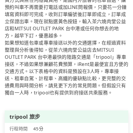
費方式與無任何隱藏費用，是國內外旅客的包車首選，讓
預約叫車不再需要打電話或加LINE問報價，只要花一分鐘
填寫資料即可完成，收到訂單編號後訂單即成立，訂單成
立保證出車。現在就點選黃色按鈕，輸入茶六燒肉堂公益
店和MITSUI OUTLET PARK 台中港或任何你想去的地
方，越早下訂，優惠越多。
如果想知道包車或專車接送以外的交通選擇，在經過資料
整理與分析後得知，從茶六燒肉堂公益店去MITSUI
OUTLET PARK 台中港最快的陸路交通是「tripool」專車
接送，不過如果想兼顧花費預算，iRent是最便宜且方便的
交通方式。以下表格中的資料是預設在3人時，專車接
送、租車自駕、計程車、高鐵的優缺點比較，更完整的交
通費用與時間分析，請見更下方的常見問題。但假設只有
獨自一人時，tripool也有提供到府接送共乘服務。
tripool 旅步
行程時間
45分