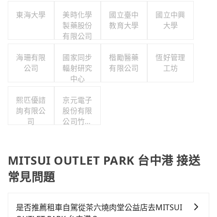
東海大學
美時化學
國立臺中
國立中興
製藥股份
教育大學
大學
有限公司
海珊有限
國家同步
楷勵醫藥
恆好管理
公司
輻射研究
有限公司
工坊
中心
熙匹優諮
京元電子
詢有限公
股份有限
司
公司竹南
分公司
MITSUI OUTLET PARK 台中港 接送
常見問題
是否推薦租車自駕從茶六燒肉堂公益店去MITSUI