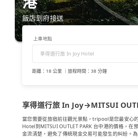
港
飯店到府接送
上車地點
距離
：
18 公里
｜
旅程時間
：
38 分鐘
享得道行旅 In Joy→MITSUI OUT
當您需要從旅宿前往觀光景點，tripool是您最安心
Hotel到MITSUI OUTLET PARK 台中港
金流清楚，避免了傳統現金交易可能發生的糾紛。為什