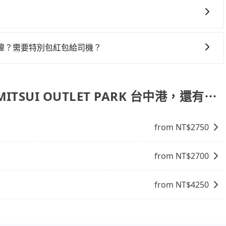
果您需要導覽服務，可事先透過電子郵件
協助回覆確認是否能協助安排。
諱？需要特別包紅包給司機？
司機都會提供接送服務。不過，如果您有其他特殊要求，例如
訂車前先向客服詢問是否有相應的司機可配合，以避免後續爭
您自行決定。不過，建議可事先詢問司機是否接受。」
 MITSUI OUTLET PARK 台中港，還有⋯
from NT$
2750
from NT$
2700
from NT$
4250