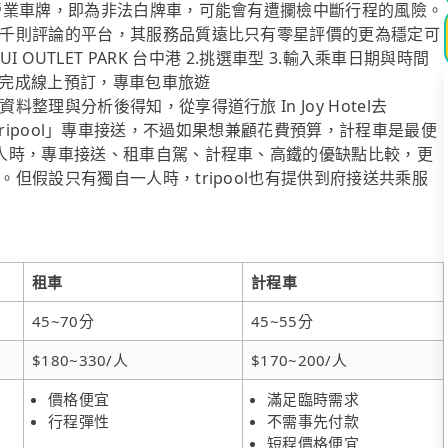
營業車牌，即為非法白牌車，可能會有遭攔檢中斷行程的風險。
千則評論的平台，其服務品質遠比只有零星評價的更為穩定可
SUI OUTLET PARK 台中港 2.挑選車型 3.輸入乘車日期與時間
鐘完成線上預訂，專車包車旅遊
理與分析後得知，從享得道行旅 In Joy Hotel去
通是「tripool」專車接送，不過如果想兼顧花費預算，計程車是最便
人時，專車接送、租車自駕、計程車、高鐵的優缺點比較，更
但假設只有獨自一人時，tripool也有提供到府接送共乘服
租車
計程車
45~70分
45~55分
$180~330/人
$170~200/人
價格便宜
滿足臨時需求
行程彈性
不需事先付款
短程價格便宜