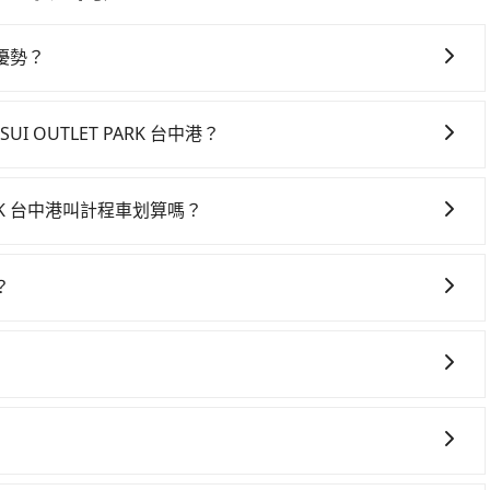
優勢？
具彈性的取消政策，以給予乘客更多的保障和方便。只需在用
承諾會無條件全額退款，讓乘客感到安心之餘，降低風險的同
UI OUTLET PARK 台中港？
要絕對的時間彈性，最重要的是你當天就要來回，那在台中路
ent的app後，可以每小時$115~205承租小轎車，每公里
T PARK 台中港叫計程車划算嗎？
TSUI OUTLET PARK 台中港的花費預估為$550~1,000（金額
灣大車隊、Uber、Line Taxi、Yoxi等，如果在路邊攔不
原路返回），雖已將每小時40元路邊停車費用預估進去，但額
otel附近的計程車隊，如大都會衛星車隊、大都會衛星計程車、聯
只提供最基本的車型，如Toyota Yaris、Prius C、
？
00~600元間。台中市有些計程車司機不按錶計費，約有
位，更是沒有較大的七人座或九人座可供選擇，而且無人租車最
UI OUTLET PARK 台中港的專車接送服務，可直接線上輸入上下
騙。雖然享得道行旅 In Joy Hotel到MITSUI
乘客遺留的垃圾或者撞凹的車門仍未被修理，每一次租車都好
驟填寫完乘客資料與線上刷卡，訂單即成立。在拿到訂單編號
便宜，但仍有臨時攔不到車以及計程車司機不跳錶計費的風險，如你
約了時間但上一位用戶卻遲遲尚未歸還，又或者要還車時卻偏
，如此就完成預約了，而司機與車輛的詳細資料，將於乘車前
能事先預約且品質穩定的tripool，可能更適合你。
的人來說就有不小的風險。最後，雖然路邊隨租隨還看似方
I OUTLET PARK 台中港或是全台灣任何地方，只要是長途交通且
tripool保證出車。一般建議出發前一天中午以前完成預約，
靠的地點與你的上下車地點仍有段距離，在遇到下雨天或者載
參加喜宴/喪禮、就醫回診、登山露營、學生搬家、投票返
點前仍會收單，最遲如當天下午過後乘車，四小時前仍能預
機場接送、定期洗腎、包月上下班，或者任何跨縣市接送的需
旅步提供早鳥優惠，您越早預訂就能享有更優惠的價格。所以
以前完成預約，隔天保證出車。如需公司報帳打統編，在結帳時可