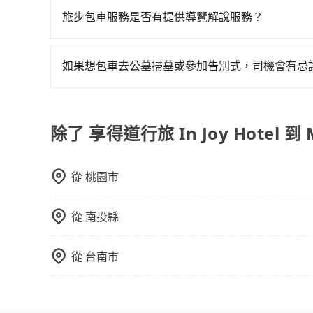
不妨趁早訂購，享受更划算的價格。
以受理，並於乘車後一週內寄出電子收據。
旅步包車服務是否有提供導覽解說服務？
抱歉！目前旅步的包車服務暫無提供導覽服務，如
booking@tripool.app聯繫我們，將有專人
如果想包車去公墓掃墓或參加告別式，司機會有忌
如果您需要包車前往公墓掃墓或參加告別式，一般
需要載運骨灰罈或在車上進行法事等作業，建議在
議。此外，是否需要給司機紅包或小費，則可以由
除了 享得道行旅 In Joy Hotel 到
從
桃園市
從
南投縣
從
台南市