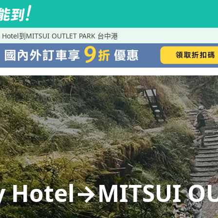
 Hotel到MITSUI OUTLET PARK 台中港
 Hotel→MITSUI O