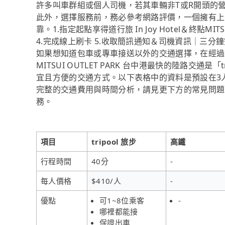
許多叫車群組或個人司機，若其車輛非T或R開頭的
此外，選擇服務前，務必參考網路評價，一個擁有上
靠。1.指定起點享得道行旅 In Joy Hotel＆終點MIT
4.完成線上刷卡 5.收取簡訊通知＆司機資訊｜三分
如果想知道包車或專車接送以外的交通選擇，在經過資料整
MITSUI OUTLET PARK 台中港最快的陸路交
宜且方便的交通方式。以下表格中的資料是預設在3
完整的交通費用與時間分析，請見更下方的常見問題。
務。
項目
tripool 旅步
高鐵
行程時間
40分
-
每人價格
$410/人
-
優點
可1~8位乘客
-
哪裡都能接
保證出車