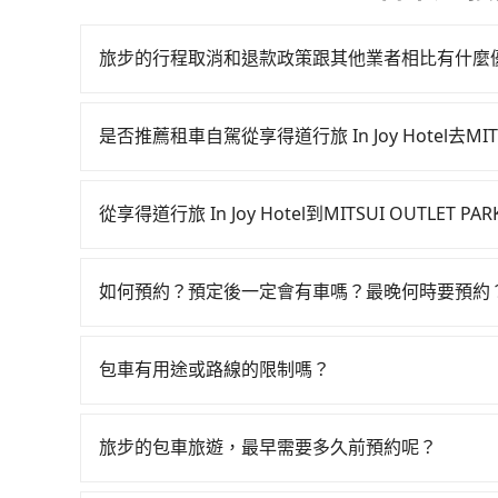
旅步的行程取消和退款政策跟其他業者相比有什麼
當您需要取消旅行行程時，旅步提供比其他業者更
車前一天的凌晨六點前完成取消訂單作業，旅步就
是否推薦租車自駕從享得道行旅 In Joy Hotel去MITS
時也確保乘客的權益。
如果你有台灣駕照且對自己駕駛技術有信心，且需
邊可隨租隨借的iRent應該是你最便宜選擇。註冊完iR
從享得道行旅 In Joy Hotel到MITSUI OUTLE
再額外加收$3.2，從享得道行旅 In Joy Hotel到MI
如選擇小黃直達，在台中可以透過app叫車的有55688台
差異來自於平假日、車款差異、抵達目的地後多久
到車，也可考慮打電話至享得道行旅 In Joy H
外的汽車保險與可能的罰單都需自付。再者，和運的iRent
如何預約？預定後一定會有車嗎？最晚何時要預約
美汽車行等叫車看看。依照里程跳錶計算，價格約為5
Vios這類乘坐體驗較差的車款，如果人數超過四
如要預約從享得道行旅 In Joy Hotel前往MITS
27%會採現場議價，建議最好先上網預約，以免當場被坑受
令人詬病的就是車況，打開車門才發現仍有上一組
車地點或地址，三秒內即可查到真實價格，照著步
OUTLET PARK 台中港的跳表小黃可能較為
像在開樂透一樣。另外，偶爾也會遇到明明已經預
包車有用途或路線的限制嗎？
後，隨即會在手機上收到簡訊以及電子郵件確認信
們人數在五人以上，分坐兩台計程車就不太方便，反而
偏找不到停車位，對於急著用車或者要載其他乘客
不管是從享得道行旅 In Joy Hotel前往MITSU
一晚八點透過SMS和EMAIL提供。一旦付款完畢，
便，但實際使用時還是有其區域的限制，實際可停
途中遵守台灣法律，無論是清明掃墓、包車旅遊、
越早下訂價格越低價，如臨時需要，前一天傍晚五
旅步的包車旅遊，最早需要多久前預約呢？
行李時，就顯得非常不便。
鄉、商務出差、貴賓來訪、寵物檢疫、預約叫車、
約。
當您的行程確定後，建議盡早預訂包車服務，因為
求，tripool都能滿足你。乘車前一天下午五點