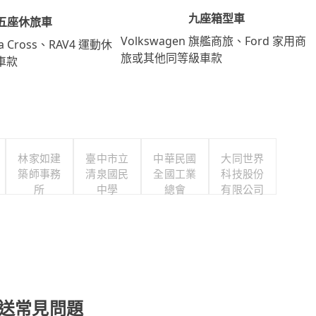
九座箱型車
五座休旅車
Volkswagen 旗艦商旅、Ford 家用商
lla Cross、RAV4 運動休
旅或其他同等級車款
車款
林家如建
臺中市立
中華民國
大同世界
築師事務
清泉國民
全國工業
科技股份
所
中學
總會
有限公司
 接送常見問題