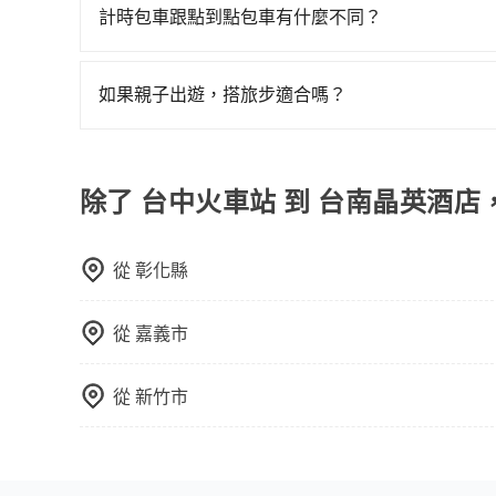
計時包車跟點到點包車有什麼不同？
計時包車和點到點包車都是包車服務的形式，但有
通常以每小時為單位，客戶可以根據自己的需要預
如果親子出遊，搭旅步適合嗎？
點間來回穿梭的客戶，例如市區觀光、商務差旅等
適合的，另外旅步也特別為您心愛的寶貝準備了兒童座
可以預先告知出發地點A到目的地B，會根據路線
出遊時安全更有保障。
一個城市的長途包車。
除了 台中火車站 到 台南晶英酒店
從
彰化縣
從
嘉義市
從
新竹市