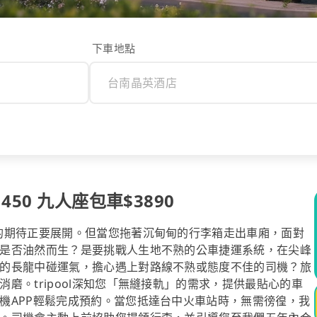
下車地點
50 九人座包車$3890
的期待正要展開。但當您拖著沉甸甸的行李箱走出車廂，面對
是否油然而生？是要挑戰人生地不熟的公車捷運系統，在尖峰
的長龍中碰運氣，擔心遇上對路線不熟或態度不佳的司機？旅
磨。tripool深知您「無縫接軌」的需求，提供最貼心的車
機APP輕鬆完成預約。當您抵達台中火車站時，無需徬徨，我