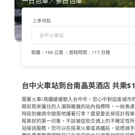
一日包車／多日包車
上車地點
距離
：
168 公里
｜
旅程時間
：
117 分鐘
台中火車站到台南晶英酒店 共乘$14
隨著火車/高鐵緩緩駛入台中市，您心中對這座城市
眼前熙來攘往的人潮與複雜的站內指標時，一絲焦慮
時段的擁擠中狼狽地護著行李？還是要去排班計程車
程美好的第一印象，不該被這些交通上的不確定性所消
站接送服務。您可以在搭乘火車或高鐵前，就透過手