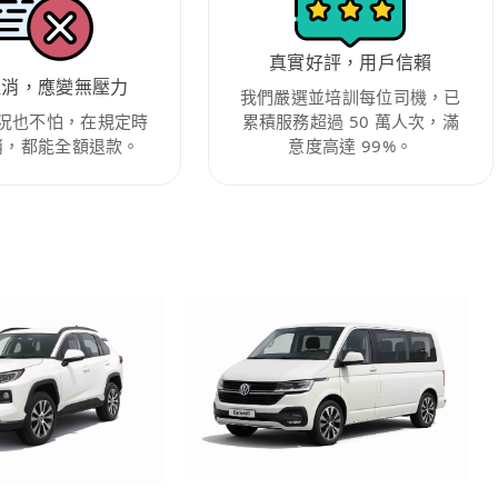
真實好評，用戶信賴
取消，應變無壓力
我們嚴選並培訓每位司機，已
況也不怕，在規定時
累積服務超過 50 萬人次，滿
消，都能全額退款。
意度高達 99%。