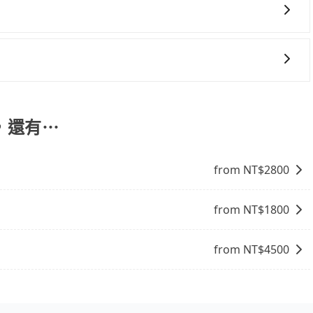
一些不同之處： 計時包車：計時包車是按照用車時間來計費，
定一定時間的包車服務。這種服務適用於需要在城市內多個地
。 點到點包車：點到點包車是按照里程和目的地來計費，客戶
椅及兒童用增高墊供您選購(租借300元/個)，讓您和孩子
和里程來計算費用。這種服務通常適用於單程或從一個城市到另
，還有⋯
from NT$
2800
from NT$
1800
from NT$
4500