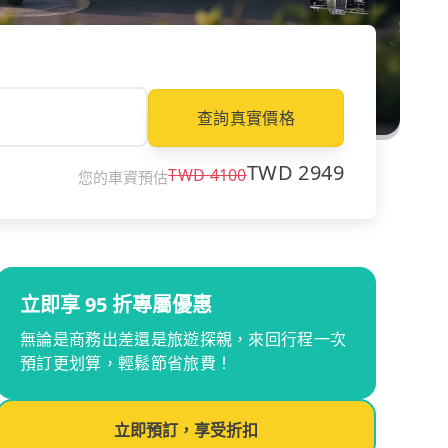
查詢真實價格
TWD
2949
TWD
4100
您的車資預估
立即享 95 折專屬優惠
無論是商務出差還是旅遊探親，來回行程一次
預訂更划算，輕鬆節省旅費！
立即預訂，享受折扣