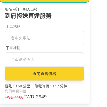
現在預訂，明天出發
到府接送直達服務
上車地點
下車地點
查詢真實價格
距離
：
168 公里
｜
旅程時間
：
117 分鐘
您的車資預估
TWD
2949
TWD
4100