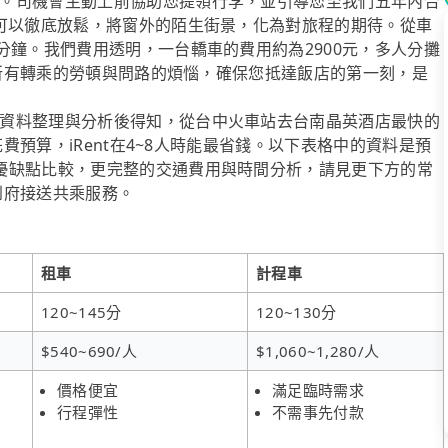
。司機會主動上前協助您提領行李，並引導您至我們五年內合
於可以徹底放鬆，將窗外的陌生街景，化為對旅程的期待。從車
分鐘。我們費用透明，一台轎車的費用約為2900元，多人分攤
省去所有轉乘的勞頓與問路的煩惱，確保您抵達飯店的第一刻，是
資料整理與分析後得知，從台中火車站去台南晶英酒店最快的
花費預算，iRent在4~8人時能最省錢。以下表格中的資料是預
優缺點比較，更完整的交通費用與時間分析，請見更下方的常
供到府接送共乘服務。
租車
計程車
120~145分
120~130分
$540~690/人
$1,060~1,280/人
價格便宜
滿足臨時需求
行程彈性
不需事先付款