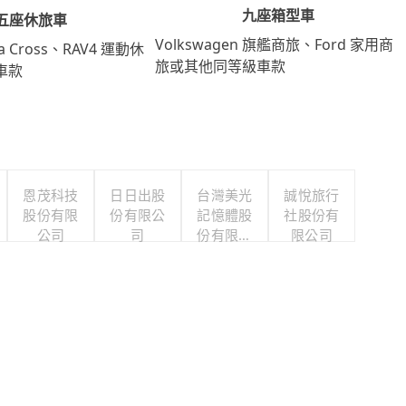
九座箱型車
五座休旅車
Volkswagen 旗艦商旅、Ford 家用商
lla Cross、RAV4 運動休
旅或其他同等級車款
車款
恩茂科技
日日出股
台灣美光
誠悅旅行
股份有限
份有限公
記憶體股
社股份有
公司
司
份有限公
限公司
司