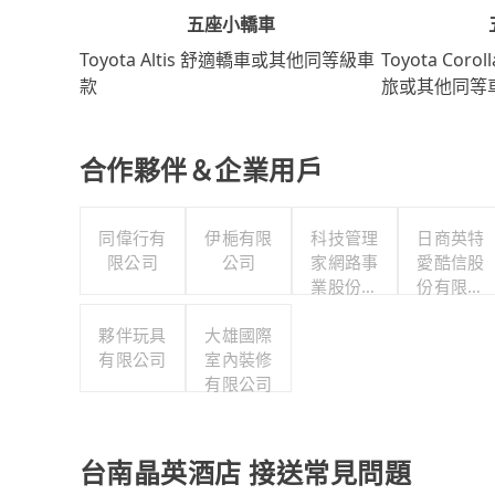
五座小轎車
Toyota Coro
Toyota Altis 舒適轎車或其他同等級車
旅或其他同等
款
合作夥伴＆企業用戶
同偉行有
伊梔有限
科技管理
日商英特
限公司
公司
家網路事
愛酷信股
業股份有
份有限公
限公司
司台灣分
夥伴玩具
大雄國際
公司
有限公司
室內裝修
有限公司
台南晶英酒店 接送常見問題