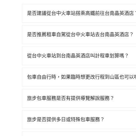
是否建議從台中火車站搭乘高鐵前往台南晶英酒店
若要從台中火車站搭高鐵前往台南晶英酒店，高鐵較貴、
有74班次高鐵可搭乘。假設從台中火車站 (台中市
是否推薦租車自駕從台中火車站去台南晶英酒店？
車程約32分鐘。抵達高鐵站後，步行進站、現場購票
如果你有台灣駕照且對自己駕駛技術有信心，且在
分）的高鐵從台中站前往台南高鐵站，每人票價65
天就要來回，那在台中路邊可隨租隨借的iRent應該
約花33分鐘、車費300元後，抵達台南晶英酒店 (
從台中火車站到台南晶英酒店叫計程車划算嗎？
$115~205承租小轎車，每公里再額外加收$3.2，
假設4位同行，高鐵加轉乘之平均每人花費為830
如選擇小黃直達，在台中可以透過app叫車的有55688台
額差異來自於平假日、車款差異、抵達目的地後多久
便漫天喊價或恣意繞路。但如果全程使用tripool
到車，也可考慮打電話至台中火車站附近的計程車
用預估進去，但額外的汽車保險與可能的罰單都需自付。
鐘。選擇搭乘高鐵而不預約包車，不僅每人至少額外
包車自由行時，如果臨時想更改行程到山區也可以
計程車等叫車看看。依照里程跳錶計算，價格約為4,250~
Yaris、Prius C、Vios這類乘坐體驗較差
現在還不馬上來預約tripool！如果你是三人以下要
可以的，當您的旅程需要穿越山區或是高海拔地區時
果要考慮到回程，台南市僅有合法計程車約4,140輛
擇，而且無人租車最令人詬病的就是車況，打開車
的交通費用。
額外的費用收取。但是，這些費用會在您下訂單後
度是雙北市的20倍。再加上台中市有些計程車司機
理，每一次租車都好像在開樂透一樣。另外，偶爾
旅步包車服務是否有提供導覽解說服務？
會透過Email的方式向您說明收費細節，讓您能更
以免當場被坑受騙。綜合以上，無論在價格或服務品質
又或者要還車時卻偏偏找不到停車位，對於急著用
抱歉！目前旅步的包車服務暫無提供導覽服務，如
擇。
邊隨租隨還看似方便，但實際使用時還是有其區域
booking@tripool.app聯繫我們，將有專人
旅步是否提供多日或特殊包車服務？
遇到下雨天或者載行李時，就顯得非常不便。
若您有多日或特殊包車需求，您可以先來信旅步，