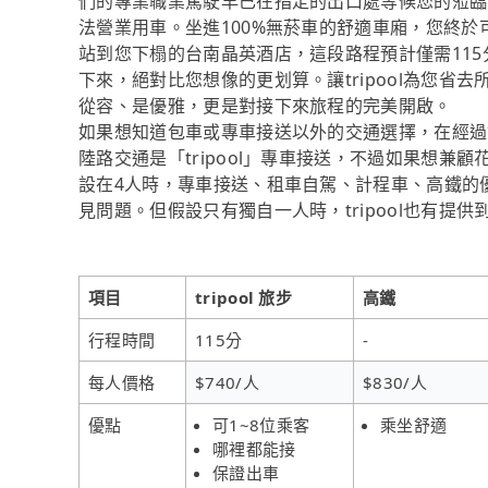
們的專業職業駕駛早已在指定的出口處等候您的蒞臨
法營業用車。坐進100%無菸車的舒適車廂，您終
站到您下榻的台南晶英酒店，這段路程預計僅需115
下來，絕對比您想像的更划算。讓tripool為您
從容、是優雅，更是對接下來旅程的完美開啟。
如果想知道包車或專車接送以外的交通選擇，在經過
陸路交通是「tripool」專車接送，不過如果想兼顧
設在4人時，專車接送、租車自駕、計程車、高鐵的
見問題。但假設只有獨自一人時，tripool也有提
項目
tripool 旅步
高鐵
行程時間
115分
-
每人價格
$740/人
$830/人
優點
可1~8位乘客
乘坐舒適
哪裡都能接
保證出車