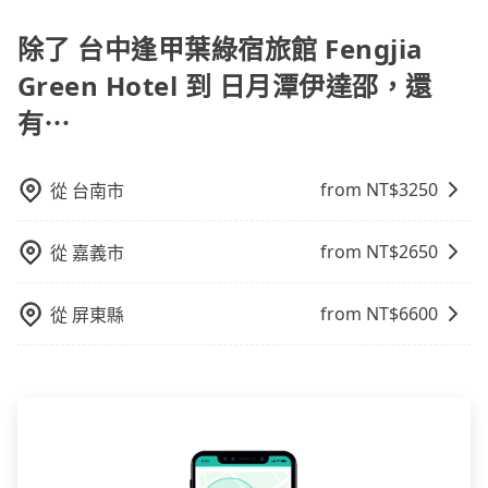
擇： 預算：不同交通工具價格不同，可先確定您的預
風險。而tripool雇用的司機、使用的車輛以及配合的車
在預定時要不選擇評分高、評論多的飯店，不然就是還
算。計程車最貴，而大眾運輸通常較便宜。 行程：需多
除了 台中逢甲葉綠宿旅館 Fengjia
行，一定符合台灣法律規定，除了司機擁有合法的職業
要再人工電話與飯店確認。預訂民宿方面，如不怕麻
點停留的行程建議可選可客製化行程的包車，如果時間
駕駛執照以及良民證外，車輛一定投保最高300萬乘客
煩，有些時候直接打電話問的價格可能比民宿訂房網來
Green Hotel 到 日月潭伊達邵，還
比較寬鬆且不介意耗時轉乘可選大眾運輸或較貴的計程
險。最好辨別叫的車是否合法，就看車牌的開頭，只要
得便宜，但缺點就是多數要匯款並再人工確認。假如不
有⋯
車。 旅行人數：人數多時包車較方便舒適且每個人攤提
不是R或T開頭的車，就一定是違法。
介意多花一點錢省下這些瑣碎的事，台灣本土的AsiaYo
下來的車資也比較便宜，人數少可搭乘大眾運輸或計程
或者國際Airbnb都值得推薦。
車。 時間：需在特定時間到達目的地可選包車或計程
from NT$
3250
從
台南市
車，不趕時間即可選用大眾運輸。 便利性：需要便利性
和方便性可選包車和計程車，喜歡探險和體驗當地文化
則可搭乘大眾運輸。
from NT$
2650
從
嘉義市
from NT$
6600
從
屏東縣