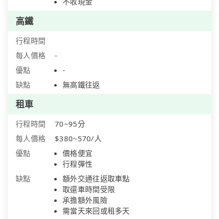
不收現金
高鐵
行程時間
每人價格
-
優點
-
缺點
無高鐵往返
租車
行程時間
70~95分
每人價格
$380~570/人
優點
價格便宜
行程彈性
缺點
額外交通往返取車點
取還車時間受限
承擔額外風險
需當天來回或租多天