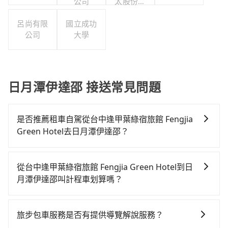
公司
太股份有
限公司台
呂尚有限
國立成功
灣分公司
公司
大學
日月潭伊達邵 接送常見問題
是否推薦租車自駕從台中逢甲葉綠宿旅館 Fengjia
Green Hotel去日月潭伊達邵？
如果你有台灣駕照且對自己駕駛技術有信心，且在車上
時不需要閉目養神（因為要自己開車），最重要的是你
從台中逢甲葉綠宿旅館 Fengjia Green Hotel到日
當天就要來回，那在台中路邊可隨租隨借的iRent應該是
月潭伊達邵叫計程車划算嗎？
你最便宜選擇。註冊完iRent的app後，可以每小時
如選擇小黃直達，在台中可以透過app叫車的有55688台
$115~205承租小轎車，每公里再額外加收$3.2，從台中
灣大車隊、Uber、Line Taxi、Yoxi等，如果在路邊攔不
逢甲葉綠宿旅館 Fengjia Green Hotel到日月潭伊達邵
旅步包車服務是否有提供導覽解說服務？
到車，也可考慮打電話至台中逢甲葉綠宿旅館 Fengjia
的花費預估為$1,150~1,700（金額差異來自於平假日、