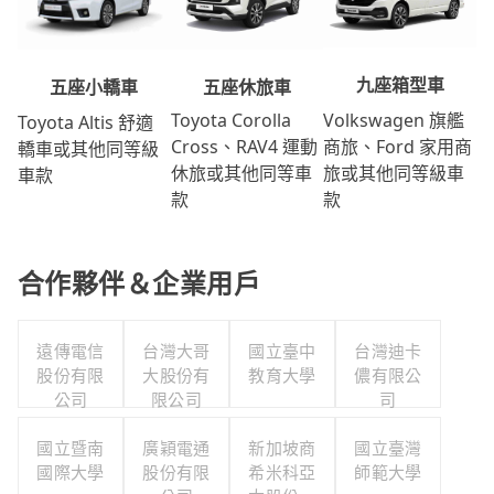
九座箱型車
五座休旅車
五座小轎車
Volkswagen 旗艦
Toyota Corolla
Toyota Altis 舒適
商旅、Ford 家用商
Cross、RAV4 運動
轎車或其他同等級
旅或其他同等級車
休旅或其他同等車
車款
款
款
合作夥伴＆企業用戶
遠傳電信
台灣大哥
國立臺中
台灣迪卡
股份有限
大股份有
教育大學
儂有限公
公司
限公司
司
國立暨南
廣穎電通
新加坡商
國立臺灣
國際大學
股份有限
希米科亞
師範大學