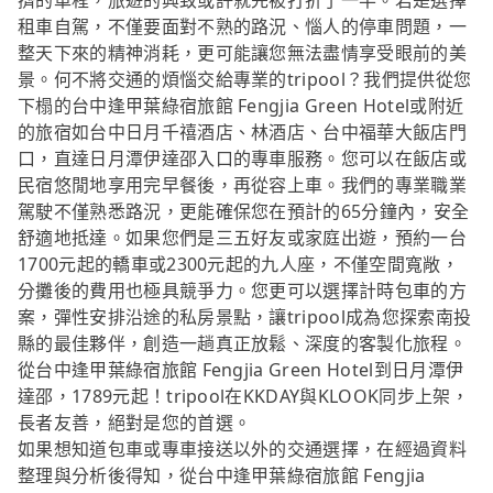
擠的車程，旅遊的興致或許就先被打折了一半。若是選擇
租車自駕，不僅要面對不熟的路況、惱人的停車問題，一
整天下來的精神消耗，更可能讓您無法盡情享受眼前的美
景。何不將交通的煩惱交給專業的tripool？我們提供從您
下榻的台中逢甲葉綠宿旅館 Fengjia Green Hotel或附近
的旅宿如台中日月千禧酒店、林酒店、台中福華大飯店門
口，直達日月潭伊達邵入口的專車服務。您可以在飯店或
民宿悠閒地享用完早餐後，再從容上車。我們的專業職業
駕駛不僅熟悉路況，更能確保您在預計的65分鐘內，安全
舒適地抵達。如果您們是三五好友或家庭出遊，預約一台
1700元起的轎車或2300元起的九人座，不僅空間寬敞，
分攤後的費用也極具競爭力。您更可以選擇計時包車的方
案，彈性安排沿途的私房景點，讓tripool成為您探索南投
縣的最佳夥伴，創造一趟真正放鬆、深度的客製化旅程。
從台中逢甲葉綠宿旅館 Fengjia Green Hotel到日月潭伊
達邵，1789元起！tripool在KKDAY與KLOOK同步上架，
長者友善，絕對是您的首選。
如果想知道包車或專車接送以外的交通選擇，在經過資料
整理與分析後得知，從台中逢甲葉綠宿旅館 Fengjia