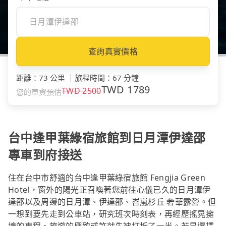
查詢真實價格
距離
：
73 公里
｜
旅程時間
：
67 分鐘
TWD
1789
TWD
2500
您的車資預估
台中逢甲葉綠宿旅館到日月潭伊達邵
專車到府接送
住在台中市舒適的台中逢甲葉綠宿旅館 Fengjia Green
Hotel，窗外的陽光正召喚著您前往心儀已久的日月潭伊
達邵以及周邊的日月潭、伊達邵、峇嵐杉丘 奢華露營。但
一想到要先走到公車站，研究班次時刻表，再經歷搖晃擁