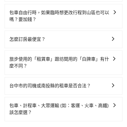
抱歉！目前旅步的包車服務暫無提供導覽服務，如果您
Green Hotel附近的計程車隊，如TND皇家多元化計程
車款差異、抵達目的地後多久原路返回），雖已將eTag
需要導覽服務，可事先透過電子郵件
車、聯美汽車行、天誠衛星計程車等叫車看看。依照里
和可能的每小時40元路邊停車費用預估進去，但額外的
包車自由行時，如果臨時想更改行程到山區也可以
booking@tripool.app聯繫我們，將有專人協助回覆確
程跳錶計算，價格約為1,875~2,300元間，但如改預約
汽車保險與可能的罰單都需自付。再者，和運的iRent只
嗎？要加錢？
認是否能協助安排。
tripool可省高達$500。但如果要考慮到回程，南投縣僅
提供最基本的車型，如Toyota Yaris、Prius C、Vios這
可以的，當您的旅程需要穿越山區或是高海拔地區時，
有合法計程車約340輛，數量約為台中市的4%、密度僅
類乘坐體驗較差的車款，如果人數超過四位，更是沒有
旅步可能會根據行經的路線是否超過海拔1500公尺來進
雙北的0.2%，其叫車的難度是雙北市的490倍。再加上
怎麼訂房最便宜？
較大的七人座或九人座可供選擇，而且無人租車最令人
行額外的費用收取。但是，這些費用會在您下訂單後、
台中市有些計程車司機不按錶計費，約有27%會採現場
詬病的就是車況，打開車門才發現仍有上一組乘客遺留
現在旅客預訂飯店已經很少透過旅行社，大多是透過
出發前先與您進行確認，確保您明確知道所有的費用。
議價，建議最好先上網預約，以免當場被坑受騙。綜合
的垃圾或者撞凹的車門仍未被修理，每一次租車都好像
OTA (online travel agent) 來完成，除了可以快速依據
我們會透過Email的方式向您說明收費細節，讓您能更放
旅步使用的「租賃車」跟坊間用的「白牌車」有什
以上，無論在價格或服務品質上，tripool都是你從台中
在開樂透一樣。另外，偶爾也會遇到明明已經預約了時
地區、價位、人數、特殊需求來搜尋適合的旅店與房
心地享受旅步為您提供的服務。
麼不同？
逢甲葉綠宿旅館 Fengjia Green Hotel到日月潭伊達邵
間但上一位用戶卻遲遲尚未歸還，又或者要還車時卻偏
型，更重要的是通常價格是官網的6~8折，如果又有加入
的最佳選擇。
偏找不到停車位，對於急著用車或者要載其他乘客的人
旅步所使用的是符合政府法規的租賃車，車牌以白底黑
會員或者使用特定的信用卡，還可以累積點數做現金回
來說就有不小的風險。最後，雖然路邊隨租隨還看似方
字的「R」開頭，受車隊嚴格管理及審核後才可入隊，成
饋或未來換取免費的住房。台灣人常用的線上訂房平台
台中市的司機或南投縣的租車是否合法？
便，但實際使用時還是有其區域的限制，實際可停靠的
為旅步貴賓服務用車。與一些私家車充當營業用車違法
有Booking.com、Agoda.com、Hotels.com、
地點與你的上下車地點仍有段距離，在遇到下雨天或者
許多的Line群組或Facebook社團裡，有很多低價的白牌
接載的「白牌車」不同。旅步所使用的車輛合法且符合
Expedia.com、Trip.com等。正常來說，線上刷卡付款
載行李時，就顯得非常不便。
車、私家車或野雞車在招攬生意，這不僅是違法可能被
相關法規。
完後預定就完成，事先不用電話確認空房，事後也不用
包車、計程車、大眾運輸 (如：客運、火車、高鐵)
警察臨檢並趕下車，出意外後保險公司更是不會提供任
告知付款完畢，一切都能在網路上操作。但有些較冷門
該怎麼選？
何理賠，如果又遇到心術不正的司機，其犯罪行為可能
或規模較小的飯店，有可能再多平台同時上架而發生超
在選擇交通方式時，您可依下列建議的考慮因素做選
都無法監控或追查。最好別為了省小錢而冒上不必要的
賣的現象，便有可能到了現場卻沒房可住的窘境，所以