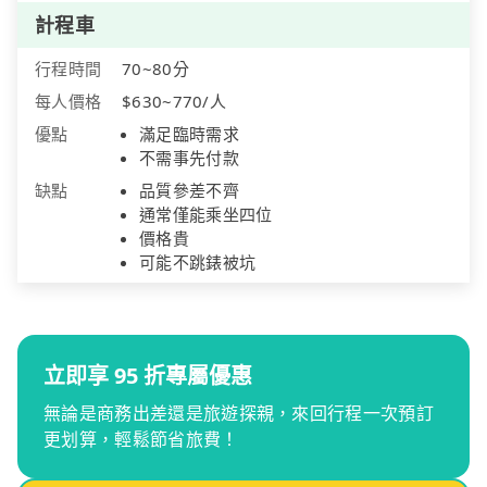
計程車
行程時間
70~80分
每人價格
$630~770/人
優點
滿足臨時需求
不需事先付款
缺點
品質參差不齊
通常僅能乘坐四位
價格貴
可能不跳錶被坑
立即享 95 折專屬優惠
無論是商務出差還是旅遊探親，來回行程一次預訂
更划算，輕鬆節省旅費！