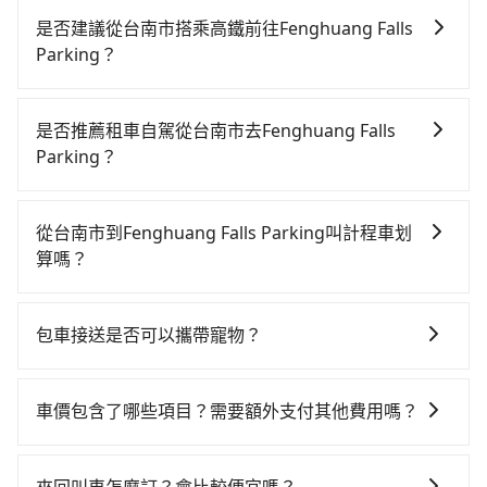
是否建議從台南市搭乘高鐵前往Fenghuang Falls
Parking？
從台南搭高鐵去Fenghuang Falls Parking絕非最佳選
擇，高鐵較貴、費時、轉車麻煩，且難叫計程車前往高
是否推薦租車自駕從台南市去Fenghuang Falls
鐵站！台南-嘉義雖然一天最多時有60班車次，從最早
Parking？
06:03到23:08，過了末班車到清晨的時段，還是要找其
如果你有台灣駕照且對自己駕駛技術有信心，且在車上
他交通方案。假設從台南市東區前往最靠近的台南高鐵
時不需要閉目養神（因為要自己開車），最重要的是你
站，叫一輛計程車花費約300元、車程約25分鐘。抵達
從台南市到Fenghuang Falls Parking叫計程車划
當天就要來回，那在台南路邊可隨租隨借的iRent應該是
高鐵站後，步行進站、現場購票並於月台排隊的時間約
算嗎？
你最便宜選擇。註冊完iRent的app後，可以每小時
15分鐘，再乘坐17~20分鐘（平均18分）的高鐵從台南
如選擇小黃直達，在台南可以透過app叫車的有55688台
$115~205承租小轎車，每公里再額外加收$3.2，從台南
站前往嘉義高鐵站，每人票價280元，再用5分鐘出站、
灣大車隊、Uber、Line Taxi、Yoxi等，如果在路邊攔不
市（東區）到Fenghuang Falls Parking的花費預估為
等待車站前排班的計程車，搭上小黃後約花45分鐘、車
包車接送是否可以攜帶寵物？
到車，也可考慮打電話至附近的計程車隊，如台南包車
$1,250~1,750（金額差異來自於平假日、車款差異、抵
費700元後，抵達Fenghuang Falls Parking (嘉義縣番
可以的，tripool 旅步提供「寵物友善車」服務，只要在
府城國際、港龍大車隊、台南計程車 Taxi中華衛星大車
達目的地後多久原路返回），雖已將eTag和可能的每小
路鄉) 的目的地。全程加上轉車時間共1小時43分鐘，假
預定時特別勾選，是可以讓置入提籠或提袋內的中小型
隊等叫車看看。依照里程跳錶計算，價格約為
時40元路邊停車費用預估進去，但額外的汽車保險與可
車價包含了哪些項目？需要額外支付其他費用嗎？
設3位同行，高鐵加轉乘之平均每人花費為610元。不過
寵物同行。且為了行程安全，請勿將寵物抱出來或置於
1,655~2,000元間，若改選tripool的專車服務可再更便
能的罰單都需自付。再者，和運的iRent只提供最基本的
台南市領有合法執照的計程車僅有4,100多輛，計程車的
官網上顯示的車價已經包含了租車、司機、高速公路過
座椅上，以確保行程順利進行。
宜。但如果你無法提前預約，或偏好臨時叫車，那要注
車型，如Toyota Yaris、Prius C、Vios這類乘坐體驗較
密度為雙北的4.6%，換句話說，臨時要叫小黃的難度是
路費、油資、保險、小費，司機的餐費與住宿費不需要