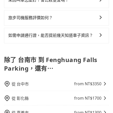
意台南市僅有合法計程車約4,140輛，計程車密度為雙北
來回叫車怎麼訂？會比較便宜嗎？
差的車款，如果人數超過四位，更是沒有較大的七人座
雙北大城市的20倍。縱使幸運攔到一輛小黃了，台南市
乘客負擔，沒有其他巧令名目的隱藏費用，網站上看到
的4.6%，也就是說要臨時叫到小黃的難度是台北或新北
或九人座可供選擇，而且無人租車最令人詬病的就是車
少部分小黃司機不按表收費，看乘客是外地人便漫天喊
為了乘客未來可能的訂單修改或取消，每筆訂單只含一
的價格皆為真實價格。
的20倍之多。如果當天或隔天也要原路返回，
況，打開車門才發現仍有上一組乘客遺留的垃圾或者撞
價或恣意繞路。但如果全程使用tripool並到府專車接
趟車的資訊，所以如果需要來回叫車，請分兩筆訂單預
旅步司機服務評價如何？
Fenghuang Falls Parking所在的嘉義縣的計程車更難
凹的車門仍未被修理，每一次租車都好像在開樂透一
送，則每人平均花費約610元，費時1小時5分鐘。選擇
定。至於價格已經市場最優惠，並無特別針對來回車趟
叫，該縣市僅有約325輛計程車，建議事先做好規劃。再
樣。另外，偶爾也會遇到明明已經預約了時間但上一位
搭乘高鐵而不預約包車，不僅每人至少額外負擔0元車
在 Google 上關於旅步的評論中，許多人都給予旅步司
做額外折扣，但如果手上有優惠代碼，歡迎直接使用，
加上台南市有些計程車司機不按錶計費，約有17%會採
用戶卻遲遲尚未歸還，又或者要還車時卻偏偏找不到停
資，而且更會額外浪費38分鐘在轉乘與等車上，現在還
機非常高的評價，認為他們非常專業且親切！讓他們的
不限單程或來回。
如需申請通行證，能否提前幾天知道車子資訊？
現場議價，建議最好先上網預約，以免當場被坑受騙。
車位，對於急著用車或者要載其他乘客的人來說就有不
不馬上來預約tripool！如果你僅有兩位乘車，也可參考
旅程更加順暢和舒適。」
雖然台南市區到Fenghuang Falls Parking的跳表小黃
小的風險。最後，雖然路邊隨租隨還看似方便，但實際
tripool的拼車共乘服務，最多可再節省50%的交通費
為了讓旅步貴賓能夠享有更多取消訂單的彈性，我們提
可能較為便宜，但當你們人數超過四位時，叫兩輛計程
使用時還是有其區域的限制，實際可停靠的地點與你的
用。
供用車前一天凌晨六點前取消訂單的服務。所以我們會
車的費用就貴了，改預約一輛tripool的九人座廂型車最
上下車地點仍有段距離，在遇到下雨天或者載行李時，
在用車前一天才開始安排車輛，並於用車前一天晚上8點
除了 台南市 到 Fenghuang Falls
高可省$900。
就顯得非常不便。
提供服務司機和車輛資訊。如果您有特殊的用車需求，
Parking，還有⋯
可事先將您的需求寄至旅步的客服信箱：
booking@tripool.app，將有專人協助回覆確認是否能
協助安排。」
from NT$
3350
從
台中市
from NT$
1700
從
彰化縣
from NT$
1300
從
嘉義市