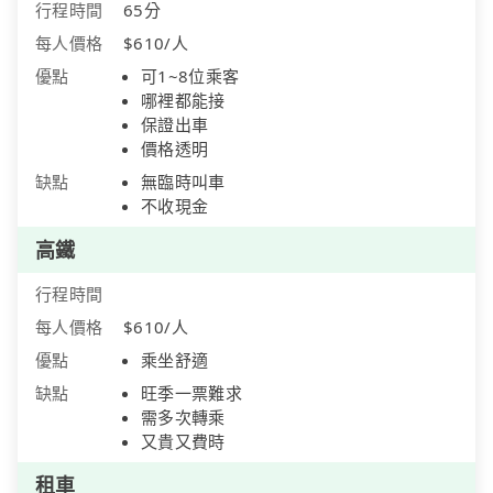
行程時間
65分
每人價格
$610/人
優點
可1~8位乘客
哪裡都能接
保證出車
價格透明
缺點
無臨時叫車
不收現金
高鐵
行程時間
每人價格
$610/人
優點
乘坐舒適
缺點
旺季一票難求
需多次轉乘
又貴又費時
租車