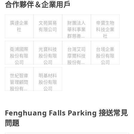
合作夥伴＆企業用戶
廣達企業
文苑貿易
財團法人
帝寶生物
社
有限公司
華科事業
科技企業
群慈善基
社
金會
衛鴻國際
光寶科技
台灣艾司
台境企業
股份有限
股份有限
摩爾科技
股份有限
公司
公司
股份有限
公司
公司
世紀智庫
明基材料
管理顧問
股份有限
股份有限
公司
公司
Fenghuang Falls Parking 接送常見
問題