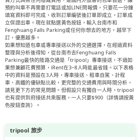
費方式與無任何隱藏費用，是國內外旅客的包車首選，讓
預約叫車不再需要打電話或加LINE問報價，只要花一分鐘
填寫資料即可完成，收到訂單編號後訂單即成立，訂單成
立保證出車。現在就點選黃色按鈕，輸入台南市和
Fenghuang Falls Parking或任何你想去的地方，越早下
訂，優惠越多。
如果想知道包車或專車接送以外的交通選擇，在經過資料
整理與分析後得知，從台南市去Fenghuang Falls
Parking最快的陸路交通是「tripool」專車接送，不過如
果想兼顧花費預算，iRent在3~8人時能最省錢。以下表格
中的資料是預設在3人時，專車接送、租車自駕、計程
車、高鐵的優缺點比較，更完整的交通費用與時間分析，
請見更下方的常見問題。但假設只有獨自一人時，tripool
也有提供到府接送共乘服務，一人只要$900（詳情請按黃
色按鈕查詢）。
tripool 旅步