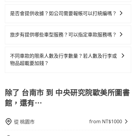
話說，臨時要叫小黃的難度是雙北大城市的20倍。縱使
是的！除了原有的專車接送外，旅步在2024年更上架了
Tesla、賓士Benz等高級車款。全部五年內合法營業用
$1,900。但如果你無法提前預約，或偏好臨時叫車，那
車型，如Toyota Yaris、Prius C、Vios這類乘坐體驗較
幸運攔到一輛小黃了，台南市少部分小黃司機不按表收
保證出車的共乘服務，不用再擔心人少不成團問題，還
車，百分百無菸車，乘客均有最高500萬乘客險。如果有
要注意台南市僅有合法計程車約4,140輛，計程車密度為
是否會提供收據？如公司需要報帳可以打統編嗎？
差的車款，如果人數超過四位，更是沒有較大的七人座
費，看乘客是外地人便漫天喊價或恣意繞路。但如果全
能到府接送，機場、通勤共乘、大型活動接送都適合！
特殊需求或人數較多，需要大T保母車、20人座中巴、
雙北的4.6%，也就是說要臨時叫到小黃的難度是台北或
或九人座可供選擇，而且無人租車最令人詬病的就是車
程使用tripool並到府專車接送，則每人平均花費約
在乘車結束後一週內，tripool都會透過第三方系統寄出
40人座大巴或遊覽車，可特別填單並另外報價。
新北的20倍之多。再加上台南市有些計程車司機不按錶
況，打開車門才發現仍有上一組乘客遺留的垃圾或者撞
1,450元，費時3小時28分鐘。長距離移動確實搭乘高鐵
旅行業代收轉付電子收據，如果公司需要報公帳，在預
旅步有提供哪些車型服務？可以指定車款服務嗎？
計費，約有17%會採現場議價，建議最好先上網預約，
凹的車門仍未被修理，每一次租車都好像在開樂透一
可以比坐車快，但卻要額外支出約80元的交通費，所以
約付款前可以輸入公司的抬頭與統編，可向國稅局報
以免當場被坑受騙。綜合以上，無論在價格或服務品質
樣。另外，偶爾也會遇到明明已經預約了時間但上一位
對於不是這麼趕時間的人來說，預約tripool還是比較划
旅步有提供小轎車、休旅車、九人座供您選擇，若您有
帳，且免加收5%稅金。在收到後，可自行列印留存或報
上，tripool都是你從台南市到中央研究院歐美所圖書館
用戶卻遲遲尚未歸還，又或者要還車時卻偏偏找不到停
算的。如果你是三人以下要乘車，也可參考tripool的拼
指定車款服務的需求，可以先將您的需先提供旅步，會
帳，完全符合台灣的法律規範。
不同車款的限乘人數及行李數量？若人數及行李或
的最佳選擇。
車位，對於急著用車或者要載其他乘客的人來說就有不
車共乘服務，最多可再節省50%的交通費用。
有專人回覆您。
物品超載要加錢？
小的風險。最後，雖然路邊隨租隨還看似方便，但實際
使用時還是有其區域的限制，實際可停靠的地點與你的
我們提供不同種類的車輛，讓您根據需求選擇最適合您
上下車地點仍有段距離，在遇到下雨天或者載行李時，
的車型。 五人座驕車可乘坐三位乘客，並可攜帶三個隨
就顯得非常不便。
身行李與兩個30吋行李箱 五人座休旅車可乘坐四位乘
除了 台南市 到 中央研究院歐美所圖書
客，並可攜帶四個隨身行李與三個30吋行李箱 九人座廂
館，還有⋯
型車可乘坐八位乘客，並可攜帶八個隨身行李與六個30
吋行李箱。 為了確保行車安全及遵守相關法規，我們不
能超載人數。 如果您攜帶的行李或物品較多，我們會根
from NT$
1000
從
桃園市
據情況收取微搬家費用，費用在300至500元之間。