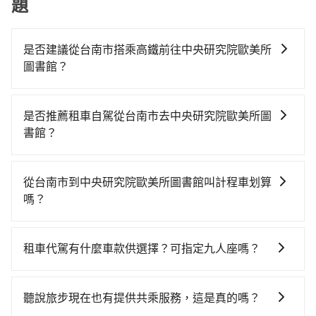
題
是否建議從台南市搭乘高鐵前往中央研究院歐美所
圖書館？
若要從台南市區搭高鐵前往中央研究院歐美所圖書館，
高鐵乘坐舒適、省時、較貴，且難叫計程車前往高鐵
是否推薦租車自駕從台南市去中央研究院歐美所圖
站！從最早06:03一直到22:23，台南-南港一天最多有73
書館？
班次高鐵可搭乘。假設從台南市東區前往最靠近的台南
如果你有台灣駕照且對自己駕駛技術有信心，且在車上
高鐵站，叫一輛計程車花費約300元、車程約25分鐘。
時不需要閉目養神（因為要自己開車），最重要的是你
抵達高鐵站後，步行進站、現場購票並於月台排隊的時
從台南市到中央研究院歐美所圖書館叫計程車划算
當天就要來回，那在台南路邊可隨租隨借的iRent應該是
間約15分鐘，再乘坐96~131分鐘（平均115分）的高鐵
嗎？
你最便宜選擇。註冊完iRent的app後，可以每小時
從台南站前往南港高鐵站，每人票價1,390元，再用10分
如選擇小黃直達，在台南可以透過app叫車的有55688台
$115~205承租小轎車，每公里再額外加收$3.2，從台南
鐘出站，最後再根據距離的遠近或者天候狀況，決定是
灣大車隊、Uber、Line Taxi、Yoxi等，如果在路邊攔不
市（東區）到中央研究院歐美所圖書館的花費預估為
步行一段路或者搭乘公車抵達最終的目的地。全程加上
租車代駕有什麼車款供選擇？可指定九人座嗎？
到車，也可考慮打電話至附近的計程車隊，如台南包車
$3,900~4,650（金額差異來自於平假日、車款差異、抵
轉車時間共2小時44分鐘，假設4位同行，高鐵加轉乘之
tripool提供的車型以五人座小轎車、休旅車與九人座箱
府城國際、港龍大車隊、台南計程車 Taxi中華衛星大車
達目的地後多久原路返回），雖已將eTag和可能的每小
平均每人花費為1,470元。不過台南市領有合法執照的計
型車為主，車款品牌以豐田Toyota、福特Ford、福斯
隊等叫車看看。依照里程跳錶計算，價格約為
時40元路邊停車費用預估進去，但額外的汽車保險與可
聽說旅步現在也有提供共乘服務，這是真的嗎？
程車僅有4,100多輛，計程車的密度為雙北的4.6%，換句
VW為主，其中也有少量進口車像凌志Lexus、特斯拉
6,435~7,700元間，但如改預約tripool可省高達
能的罰單都需自付。再者，和運的iRent只提供最基本的