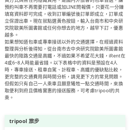
費方式與無任何隱藏費用，是國內外旅客的包車首選，讓
預約叫車不再需要打電話或加LINE問報價，只要花一分鐘
填寫資料即可完成，收到訂單編號後訂單即成立，訂單成
立保證出車。現在就點選黃色按鈕，輸入台南市和中央研
究院歐美所圖書館或任何你想去的地方，越早下訂，優惠
越多。
如果想知道包車或專車接送以外的交通選擇，在經過資料
整理與分析後得知，從台南市去中央研究院歐美所圖書館
最快的陸路交通是高鐵，不過如果不希望花大錢，iRent在
4或6~8人時能最省錢。以下表格中的資料是預設在4人
時，專車接送、租車自駕、計程車、高鐵的優缺點比較，
更完整的交通費用與時間分析，請見更下方的常見問題。
但假如只有自己一人乘車且願意犧牲一點交通時間，來換
取便利到府且價格實惠的接送服務，可考慮tripool的共
乘。
tripool 旅步