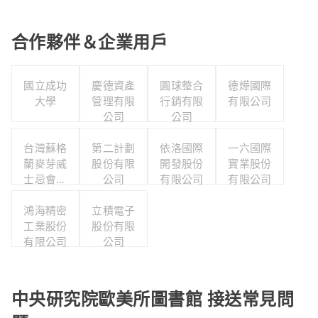
合作夥伴＆企業用戶
國立成功
慶德資產
圓球整合
德燁國際
大學
管理有限
行銷有限
有限公司
公司
公司
台灣蘇格
第二計劃
依洛國際
一六國際
蘭麥芽威
股份有限
開發股份
實業股份
士忌會所
公司
有限公司
有限公司
股份有限
鴻海精密
公司
立積電子
工業股份
股份有限
有限公司
公司
中央研究院歐美所圖書館 接送常見問