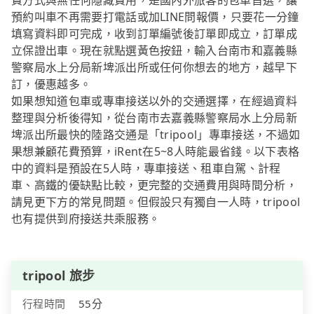
費方式與無任何隱藏費用，是國內外旅客的包車首選，讓
預約叫車不再需要打電話或加LINE問報價，只要花一分鐘
填寫資料即可完成，收到訂單編號後訂單即成立，訂單成
立保證出車。現在就點選黃色按鈕，輸入台南市和嘉義縣
警察局水上分局新埤派出所或任何你想去的地方，越早下
訂，優惠越多。
如果想知道包車或專車接送以外的交通選擇，在經過資料
整理與分析後得知，從台南市去嘉義縣警察局水上分局新
埤派出所最快的陸路交通是「tripool」專車接送，不過如
果想兼顧花費預算，iRent在5~8人時能最省錢。以下表格
中的資料是預設在5人時，專車接送、租車自駕、計程
車、高鐵的優缺點比較，更完整的交通費用與時間分析，
請見更下方的常見問題。但假設只有獨自一人時，tripool
也有提供到府接送共乘服務。
tripool 旅步
行程時間
55分