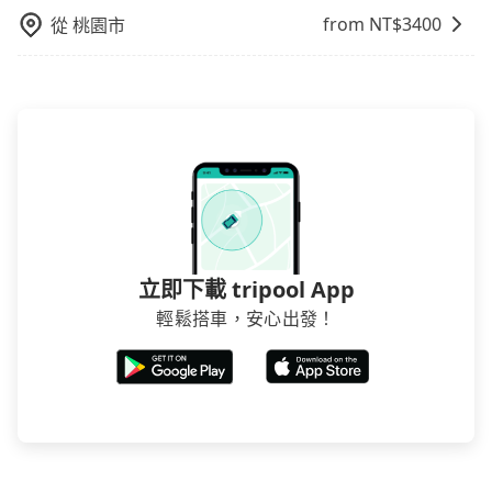
預約，以免當場被坑受騙。雖然台南市區到嘉義縣警察
到停車位，對於急著用車或者要載其他乘客的人來說就
要乘車，也可參考tripool的拼車共乘服務，最多可再節
from NT$
3400
從
桃園市
局水上分局新埤派出所的跳表小黃可能較為便宜，但當
有不小的風險。最後，雖然路邊隨租隨還看似方便，但
省50%的交通費用。
你們人數超過四位時，叫兩輛計程車的費用就貴了，改
實際使用時還是有其區域的限制，實際可停靠的地點與
預約一輛tripool的九人座廂型車最高可省$800。
你的上下車地點仍有段距離，在遇到下雨天或者載行李
時，就顯得非常不便。
立即下載 tripool App
輕鬆搭車，安心出發！