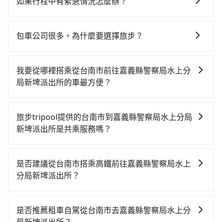
如果行程中有緊急情況怎麼辦？
請立即聯繫我們的客服，我們會提供必要的協助。
包車公司很多，為什麼要選擇旅步？
旅步非常重視司機的審查和車輛的維護，我們的價格政
策也是完全透明的，不會有任何隱藏費用。此外，我們
我要從哪裡搭乘從台南市前往嘉義縣警察局水上分
提供更彈性的取消訂單規定，並致力於提供高品質的包
局新埤派出所的車最方便？
車服務。選擇旅步絕對是明智的選擇之一。
tripool提供到府專車接送服務，不論在台灣本島哪個角
落，只要有路能到、Google地圖上能標註、GPS上能找
旅步tripool提供的台南市到嘉義縣警察局水上分局
得到，我們就保證發車。直接在官網上輸入住家地址、
新埤派出所是共乘服務嗎？
辦公大樓、飯店民宿、各地車站、機場航廈、甚至風景
tripool除了共乘拼車服務外，也有包車到府接送服務，
區，我們司機都會依照訂單上的資訊依約接送。
預約時都依照乘客需求做選擇。如需專車接送，車內除
是否建議從台南市搭乘高鐵前往嘉義縣警察局水上
了司機以外，從上車到下車期間，都不會再有其他陌生
分局新埤派出所？
人出現。如選擇共乘服務，則會依照其他共乘乘客做彈
從台南搭高鐵去嘉義縣警察局水上分局新埤派出所絕非
性調度安排，路線上會盡可能以順路為優先，載客數也
最佳選擇，高鐵較貴、費時、轉車麻煩，且難叫計程車
不會超過座位的上限。
是否推薦租車自駕從台南市去嘉義縣警察局水上分
前往高鐵站！台南-嘉義雖然一天最多時有60班車次，從