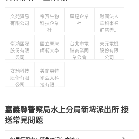
文苑貿易
帝寶生物
廣達企業
財團法人
有限公司
科技企業
社
華科事業
社
群慈善基
金會
衛鴻國際
國立臺灣
台北市電
東元電機
股份有限
師範大學
腦商業同
股份有限
公司
業公會
公司
安馳科技
美商英特
股份有限
爾亞太科
公司
技有限公
司
嘉義縣警察局水上分局新埤派出所 接
送常見問題