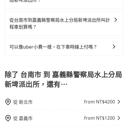
局新埤派出所？
最早06:03到23:08，過了末班車到清晨的時段，還是要
如果你有台灣駕照且對自己駕駛技術有信心，且在車上
找其他交通方案。假設從台南市南區前往最靠近的台南
時不需要閉目養神（因為要自己開車），最重要的是你
高鐵站，叫一輛計程車花費約500元、車程約30分鐘。
從台南市到嘉義縣警察局水上分局新埤派出所叫計
當天就要來回，那在台南路邊可隨租隨借的iRent應該是
抵達高鐵站後，步行進站、現場購票並於月台排隊的時
程車划算嗎？
你最便宜選擇。註冊完iRent的app後，可以每小時
間約15分鐘，再乘坐17~20分鐘（平均18分）的高鐵從
如選擇小黃直達，在台南可以透過app叫車的有55688台
$115~205承租小轎車，每公里再額外加收$3.2，從台南
台南站前往嘉義高鐵站，每人票價280元，再用5分鐘出
灣大車隊、Uber、Line Taxi、Yoxi等，如果在路邊攔不
市（南區）到嘉義縣警察局水上分局新埤派出所的花費
站，最後再根據距離的遠近或者天候狀況，決定是步行
可以像uber小費一樣，在下車時線上付嗎？
到車，也可考慮打電話至附近的計程車隊，如帝一計程
預估為$1,100~1,550（金額差異來自於平假日、車款差
一段路或者搭乘公車抵達最終的目的地。全程加上轉車
因為旅步車資是採預定時即時付款，所以小費的部份，
車、大都會計程車、中華衛星車隊等叫車看看。依照里
異、抵達目的地後多久原路返回），雖已將eTag和可能
時間共1小時5分鐘，假設5位同行，高鐵加轉乘之平均每
可以在下車前用現金支付給司機就可以了。
程跳錶計算，價格約為1,575~1,900元間，若改選
的每小時40元路邊停車費用預估進去，但額外的汽車保
人花費為480元。不過台南市領有合法執照的計程車僅有
除了 台南市 到 嘉義縣警察局水上分局
tripool的專車服務可再更便宜。但如果你無法提前預
險與可能的罰單都需自付。再者，和運的iRent只提供最
4,100多輛，計程車的密度為雙北的4.6%，換句話說，臨
約，或偏好臨時叫車，那要注意台南市僅有合法計程車
基本的車型，如Toyota Yaris、Prius C、Vios這類乘坐
時要叫小黃的難度是雙北大城市的20倍。縱使幸運攔到
新埤派出所，還有⋯
約4,140輛，計程車密度為雙北的4.6%，也就是說要臨時
體驗較差的車款，如果人數超過四位，更是沒有較大的
一輛小黃了，台南市少部分小黃司機不按表收費，看乘
叫到小黃的難度是台北或新北的20倍之多。如果當天或
七人座或九人座可供選擇，而且無人租車最令人詬病的
客是外地人便漫天喊價或恣意繞路。但如果全程使用
隔天也要原路返回，嘉義縣警察局水上分局新埤派出所
就是車況，打開車門才發現仍有上一組乘客遺留的垃圾
tripool並到府專車接送，則每人平均花費約470元，費
from NT$
4200
從
新北市
所在的嘉義縣的計程車更難叫，該縣市僅有約325輛計程
或者撞凹的車門仍未被修理，每一次租車都好像在開樂
時57分鐘。選擇搭乘高鐵而不預約包車，不僅每人至少
車，建議事先做好規劃。再加上台南市有些計程車司機
透一樣。另外，偶爾也會遇到明明已經預約了時間但上
額外負擔10元車資，而且更會額外浪費8分鐘在轉乘與等
from NT$
1200
從
嘉義市
不按錶計費，約有17%會採現場議價，建議最好先上網
一位用戶卻遲遲尚未歸還，又或者要還車時卻偏偏找不
車上，現在還不馬上來預約tripool！如果你是三人以下