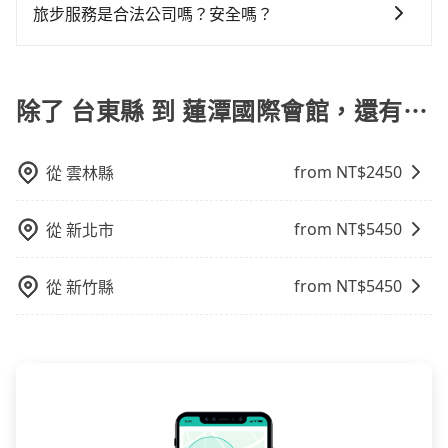
方式： 公車或客運：乘坐公車或客運到達或離開火車
環境中專心欣賞當地美景和文化，讓您的旅程更加輕鬆
據情況收取微搬家費用，費用在300至500元之間。
旅步服務是合法公司嗎？安全嗎？
上下車地點仍有段距離，在遇到下雨天或者載行李時，
站，相對便宜經濟。 計程車：乘坐計程車到達或離開火
自在。
就顯得非常不便。
旅步擁有google評價4.8的網友口碑推薦，也是公部門指
車站，方便快捷但昂貴。 捷運/輕軌：通過捷運或輕軌到
定用車，旅步只使用合法車輛及通過嚴格審查的職業司
達或離開火車站，快捷便利。 包車：預定包車到達或離
機服務，因為您的安全旅步比您更重視。
除了 台東縣 到 蓮潭國際會館，還有⋯
開火車站，是最便利的，無需與人共乘、快速抵達。
from NT$
2450
從
雲林縣
from NT$
5450
從
新北市
from NT$
5450
從
新竹縣