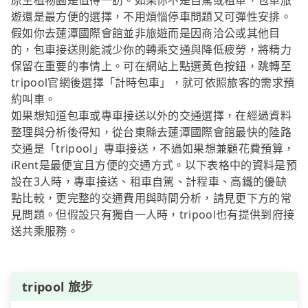
原生植物園是值得一訪。如果你不是自駕或租車，包車旅
遊還是最方便的選擇，不用煩惱停車問題又可彈性安排。
假如你去蓮潭國際會館並非旅遊而是因商洽公或其他目
的，包車接送則能減少你的轉乘交通與降低疲勞，將精力
保留在重要的事情上。可在網站上點選黃色按鈕，跳轉至
tripool官網後選擇「計時包車」，就可依照旅客的需求預
約叫車。
如果想知道包車或專車接送以外的交通選擇，在經過資料
整理與分析後得知，從台東縣去蓮潭國際會館最快的陸路
交通是「tripool」專車接送，不過如果想兼顧花費預算，
iRent是最便宜且方便的交通方式。以下表格中的資料是預
設在3人時，專車接送、租車自駕、計程車、高鐵的優缺
點比較，更完整的交通費用與時間分析，請見更下方的常
見問題。但假設只有獨自一人時，tripool也有提供到府接
送共乘服務。
tripool 旅步