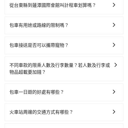
時不需要閉目養神（因為要自己開車），最重要的是你
從台東縣到蓮潭國際會館叫計程車划算嗎？
當天就要來回，那在台東路邊可隨租隨借的iRent應該是
如選擇小黃直達，在台東可以透過app叫車的有55688台
你最便宜選擇。註冊完iRent的app後，可以每小時
灣大車隊，如果在路邊攔不到車，也可考慮打電話至附
$115~205承租小轎車，每公里再額外加收$3.2，從台東
包車有用途或路線的限制嗎？
近的計程車隊，如知本計程車、台東新城計程車、台東
縣（台東市）到蓮潭國際會館的花費預估為
不管是從台東縣前往蓮潭國際會館或是全台灣任何地
縣大台東計程車等叫車看看。依照里程跳錶計算，價格
$2,600~3,300（金額差異來自於平假日、車款差異、抵
方，只要是長途交通且途中遵守台灣法律，無論是清明
約為3,925~5,900元間，若改選tripool的專車服務可再
達目的地後多久原路返回），雖已將eTag和可能的每小
包車接送是否可以攜帶寵物？
掃墓、包車旅遊、參加喜宴/喪禮、就醫回診、登山露
更便宜。但如果你無法提前預約，或偏好臨時叫車，那
時40元路邊停車費用預估進去，但額外的汽車保險與可
可以的，tripool 旅步提供「寵物友善車」服務，只要在
營、學生搬家、投票返鄉、商務出差、貴賓來訪、寵物
要注意台東縣僅有合法計程車約350輛，計程車密度為雙
能的罰單都需自付。再者，和運的iRent只提供最基本的
預定時特別勾選，是可以讓置入提籠或提袋內的中小型
檢疫、預約叫車、機場接送、定期洗腎、包月上下班，
北的0.2%，也就是說要臨時叫到小黃的難度是台北或新
不同車款的限乘人數及行李數量？若人數及行李或
車型，如Toyota Yaris、Prius C、Vios這類乘坐體驗較
寵物同行。且為了行程安全，請勿將寵物抱出來或置於
或者任何跨縣市接送的需求，tripool都能滿足你。乘車
北的400倍之多。再加上台東縣有些計程車司機不按錶計
物品超載要加錢？
差的車款，如果人數超過四位，更是沒有較大的七人座
座椅上，以確保行程順利進行。
前一天下午五點以前完成預約，隔天保證出車。如需公
費，約有47%會採現場議價，建議最好先上網預約，以
或九人座可供選擇，而且無人租車最令人詬病的就是車
我們提供不同種類的車輛，讓您根據需求選擇最適合您
司報帳打統編，在結帳時可以受理，並於乘車後一週內
免當場被坑受騙。雖然台東縣到蓮潭國際會館的跳表小
況，打開車門才發現仍有上一組乘客遺留的垃圾或者撞
的車型。 五人座驕車可乘坐三位乘客，並可攜帶三個隨
寄出電子收據。
包車一日遊的好處有哪些？
黃可能較為便宜，但當你們人數超過四位時，叫兩輛計
凹的車門仍未被修理，每一次租車都好像在開樂透一
身行李與兩個30吋行李箱 五人座休旅車可乘坐四位乘
程車的費用就貴了，改預約一輛tripool的九人座廂型車
樣。另外，偶爾也會遇到明明已經預約了時間但上一位
包車一日遊的好處很多，首先，包車可以依照自己的意
客，並可攜帶四個隨身行李與三個30吋行李箱 九人座廂
最高可省$1,100。
用戶卻遲遲尚未歸還，又或者要還車時卻偏偏找不到停
願和需要來安排行程，其次，包車可以讓您更加深入地
型車可乘坐八位乘客，並可攜帶八個隨身行李與六個30
火車站周邊的交通方式有哪些？
車位，對於急著用車或者要載其他乘客的人來說就有不
體驗當地文化和風土人情，此外，包車還可以省去您自
吋行李箱。 為了確保行車安全及遵守相關法規，我們不
小的風險。最後，雖然路邊隨租隨還看似方便，但實際
火車站通常是城市的交通樞紐，以下是火車站常見交通
己開車也無需擔心路線和交通的問題，更可以在舒適的
能超載人數。 如果您攜帶的行李或物品較多，我們會根
使用時還是有其區域的限制，實際可停靠的地點與你的