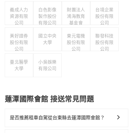
義成人力
白色影像
財團法人
台境企業
資源有限
製作股份
鴻海教育
股份有限
公司
有限公司
基金會
公司
美好證券
國立中央
東元電機
聯發科技
股份有限
大學
股份有限
股份有限
公司
公司
公司
臺北醫學
小吳娛樂
大學
有限公司
蓮潭國際會館 接送常見問題
是否推薦租車自駕從台東縣去蓮潭國際會館？
如果你有台灣駕照且對自己駕駛技術有信心，且在車上