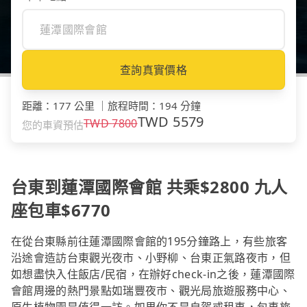
查詢真實價格
距離
：
177 公里
｜
旅程時間
：
194 分鐘
TWD
5579
TWD
7800
您的車資預估
台東到蓮潭國際會館 共乘$2800 九人
座包車$6770
在從台東縣前往蓮潭國際會館的195分鐘路上，有些旅客
沿途會造訪台東觀光夜市、小野柳、台東正氣路夜市，但
如想盡快入住飯店/民宿，在辦好check-in之後，蓮潭國際
會館周邊的熱門景點如瑞豐夜市、觀光局旅遊服務中心、