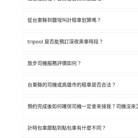
如果你有台灣駕照且對自己駕駛技術有信心，且在
天就要來回，那在台東路邊可隨租隨借的iRent應該
從台東縣到鹽埕叫計程車划算嗎？
$115~205承租小轎車，每公里再額外加收$3.2，
如選擇小黃直達，在台東可以透過app叫車的有55
差異來自於平假日、車款差異、抵達目的地後多久原
近的計程車隊，如新城計程汽車行、山馬計程車、
預估進去，但額外的汽車保險與可能的罰單都需自付。再
tripool 是否能預訂深夜乘車時段？
3,815~5,700元間。不過台東縣僅有合法計程車
Yaris、Prius C、Vios這類乘坐體驗較差
可以的！tripool 旅步全年無休並提供深夜接送服
的難度是台北或新北的400倍之多。再加上台東縣
擇，而且無人租車最令人詬病的就是車況，打開車
好先上網預約，以免當場被坑受騙。雖然台東縣到
理，每一次租車都好像在開樂透一樣。另外，偶爾
旅步司機服務評價如何？
兩輛計程車的費用就貴了，改預約一輛tripool的九
又或者要還車時卻偏偏找不到停車位，對於急著用
在 Google 上關於旅步的評論中，許多人都給
邊隨租隨還看似方便，但實際使用時還是有其區域
程更加順暢和舒適。」
台東縣的司機或高雄市的租車是否合法？
遇到下雨天或者載行李時，就顯得非常不便。
許多的Line群組或Facebook社團裡，有很多
警察臨檢並趕下車，出意外後保險公司更是不會提
預約完成後如何確保司機一定會來接我？司機沒來
無法監控或追查。最好別為了省小錢而冒上不必要的風
只要完成預約並付款完成，訂單就成立，tripoo
一定符合台灣法律規定，除了司機擁有合法的職業駕
提供司機的姓名、電話、車牌、車型等資訊，如在
好辨別叫的車是否合法，就看車牌的開頭，只要不是
計時包車跟點到點包車有什麼不同？
能原本約定的地點不適合暫停而改停靠在附近的位置。