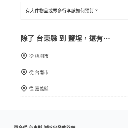
計時包車和點到點包車都是包車服務的形式，但有
快改派以減少乘客等待的時間。
通常以每小時為單位，客戶可以根據自己的需要預
有大件物品或眾多行李該如何預訂？
點間來回穿梭的客戶，例如市區觀光、商務差旅等
一般情況，九人座最多可以乘坐八位乘客以及置放
可以預先告知出發地點A到目的地B，會根據路線
板、床墊、折疊單車、家電等，在乘客人數不多的
一個城市的長途包車。
司機視線、不會破壞車體、不影響行車安全，會讓
除了 台東縣 到 鹽埕，還有⋯
透過官網的線上客服洽詢，確認沒問題再下訂。
從
桃園市
從
台南市
從
嘉義縣
更多從 台東縣 附近出發的路線