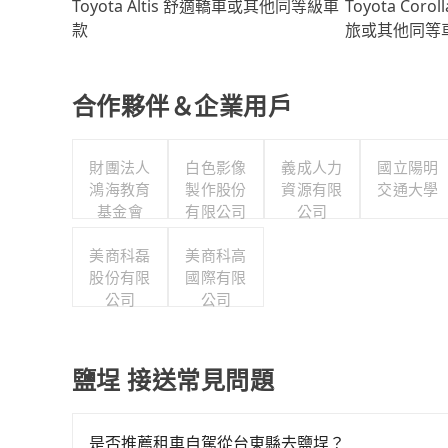
Toyota Coro
Toyota Altis 舒適轎車或其他同等級車
旅或其他同等
款
合作夥伴＆企業用戶
財團法人
白色影像
義成人力
國立陽明
鴻海教育
製作股份
資源有限
交通大學
基金會
有限公司
公司
美商科磊
美商科高
股份有限
國際有限
公司
公司
鹽埕 接送常見問題
是否推薦租車自駕從台東縣去鹽埕？