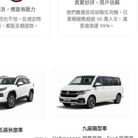
真實好評，用戶信賴
取消，應變無壓力
我們嚴選並培訓每位司機，已
況也不怕，在規定時
累積服務超過 50 萬人次，滿
消，都能全額退款。
意度高達 99%。
九座箱型車
五座休旅車