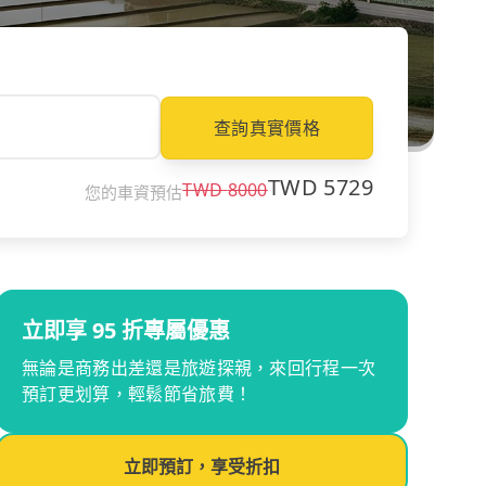
查詢真實價格
TWD
5729
TWD
8000
您的車資預估
立即享 95 折專屬優惠
無論是商務出差還是旅遊探親，來回行程一次
預訂更划算，輕鬆節省旅費！
立即預訂，享受折扣