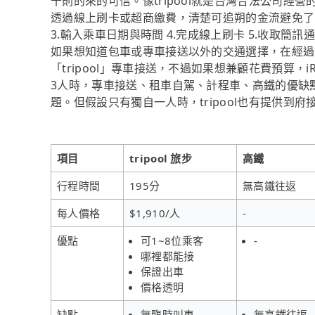
十則的來的可信。像tripool就是台灣合法公司
透過線上刷卡或超商繳費，清楚可追朔的金流避免了收
3.輸入乘車日期與時間 4.完成線上刷卡 5.收取
如果想知道包車或專車接送以外的交通選擇，在經過
「tripool」專車接送，不過如果想兼顧花費預算
3人時，專車接送、租車自駕、計程車、高鐵的優缺
題。但假設只有獨自一人時，tripool也有提供到
項目
tripool 旅步
高鐵
行程時間
195分
無高鐵往返
每人價格
$1,910/人
-
優點
可1~8位乘客
-
哪裡都能接
保證出車
價格透明
缺點
無臨時叫車
無高鐵往返