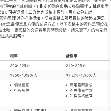
經營的叫車平台，台東縣到鹽埕的車費金額都是公開透明，交易是
現金的可能糾紛。1.指定起點台東縣＆終點鹽埕 2.挑選車型
簡訊通知＆司機資訊｜三分鐘完成線上預訂，專車商務出差
資料整理與分析後得知，從台東縣去鹽埕最快的陸路交通是
，iRent是最便宜且方便的交通方式。以下表格中的資料是預設在
點比較，更完整的交通費用與時間分析，請見更下方的常見問
府接送共乘服務。
租車
計程車
200~225分
210~225分
$850~1,080/人
$1,270~1,900/人
價格便宜
滿足臨時需求
行程彈性
不需事先付款
短程價格便宜
額外交通往返取車點
品質參差不齊