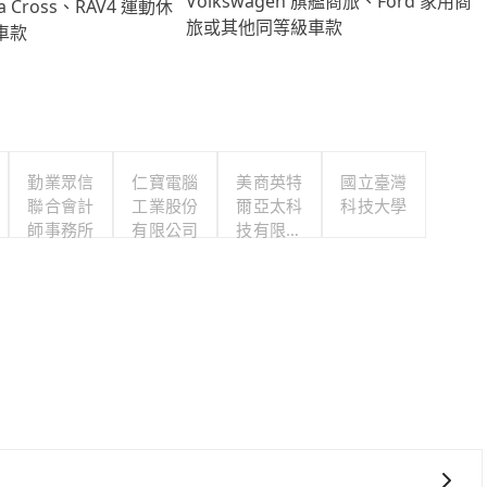
Volkswagen 旗艦商旅、Ford 家用商
lla Cross、RAV4 運動休
旅或其他同等級車款
車款
勤業眾信
仁寶電腦
美商英特
國立臺灣
聯合會計
工業股份
爾亞太科
科技大學
師事務所
有限公司
技有限公
司