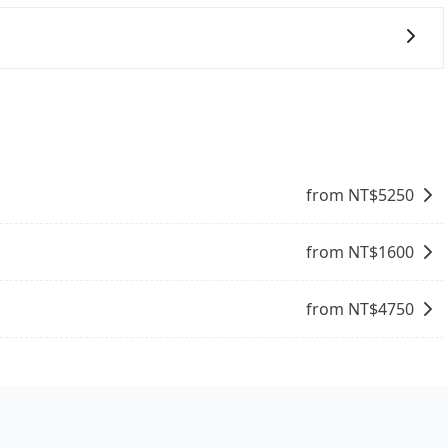
一些不同之處： 計時包車：計時包車是按照用車時間來計費，
定一定時間的包車服務。這種服務適用於需要在城市內多個地
。 點到點包車：點到點包車是按照里程和目的地來計費，客戶
六件30吋的行李箱，但如有大件行李、衝浪板、樂器、廣告看
和里程來計算費用。這種服務通常適用於單程或從一個城市到另
情況下，可以將後座倒放來騰出置物空間。基本上只要不遮住
乘客盡量塞、盡量放。在預定前，建議先丈量好尺寸，並事先
from NT$
5250
from NT$
1600
from NT$
4750