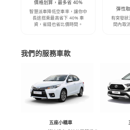
價格划算，最多省 40%
彈性
智慧派車降低空車率，讓你中
長途搭乘最高省下 40% 車
有突發狀
資，省錢也省比價時間。
間內取
我們的服務車款
五座小轎車