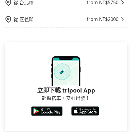
處理。
from NT$
5750
格。
從
台北市
使用時還是有其區域的限制，實際可停靠的地點與你的
上下車地點仍有段距離，在遇到下雨天或者載行李時，
就顯得非常不便。
from NT$
2000
從
嘉義縣
立即下載 tripool App
輕鬆搭車，安心出發！