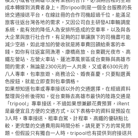
模太小或者在高雄市沒有業務的合作，必須將回程的空趟
成本轉嫁到消費者身上。而tripool則是一個全台服務的長
途交通接送平台，在線註冊的合作司機超過千位，能滿足
旅客往返台灣各地的需求，又因公司自主研發AI車輛調度
系統，能有效的降低人為安排所造成的空車率，以及與各
大企業與旅行社合作，有足夠的訂單讓旗下的司機盡可能
減少空趟，如此增加的營收就是將車費回饋給乘客的本
錢。如你有往返富岡漁港、康橋商旅、台東觀光夜市、高
鐵左營站、左營火車站、蓮池潭風景區或台東縣與高雄市
間的需求，無論是2300元的一人共乘，又或者6300元的
八人專車，包車旅遊、商務洽公、婚喪喜慶，只要點選黃
色按鈕，就能立即查到包車價格。
如果想知道包車或專車接送以外的交通選擇，在經過資料
整理與分析後得知，從台東縣去高雄市最快的陸路交通是
「tripool」專車接送，不過如果想兼顧花費預算，iRent
是最便宜且方便的交通方式。以下表格中的資料是預設在
3人時，專車接送、租車自駕、計程車、高鐵的優缺點比
較，更完整的交通費用與時間分析，請見更下方的常見問
題。但假設只有獨自一人時，tripool也有提供到府接送共