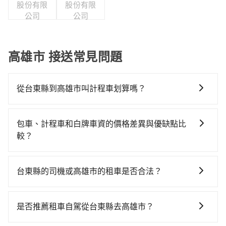
股份有限
股份有限
公司
公司
高雄市 接送常見問題
從台東縣到高雄市叫計程車划算嗎？
如選擇小黃直達，在台東可以透過app叫車的有55688台
灣大車隊，如果在路邊攔不到車，也可考慮打電話至附
包車、計程車和白牌車資的價格差異與優缺點比
近的計程車隊，如山馬(三馬)計程車、台東共乘計程車、
較？
新城計程汽車行等叫車看看。依照里程跳錶計算，價格
包車、計程車或白牌車。主要價格差異和優缺點如下： -
約為3,665~5,500元間，但如改預約tripool可省高達
包車：優點是搭乘舒適可以根據自己的需求安排時間和
$800。但如果你無法提前預約，或偏好臨時叫車，那要
台東縣的司機或高雄市的租車是否合法？
地點上車較客製化。此外，司機還會提供各種旅遊建議
注意台東縣僅有合法計程車約350輛，計程車密度為雙北
許多的Line群組或Facebook社團裡，有很多低價的白牌
與資訊。長途接送價格比計程車車資更優惠。 - 計程
的0.2%，也就是說要臨時叫到小黃的難度是台北或新北
車、私家車或野雞車在招攬生意，這不僅是違法可能被
車：優點是24小時隨叫隨到，價格按錶計費，但若遇交
的400倍之多。再加上台東縣有些計程車司機不按錶計
是否推薦租車自駕從台東縣去高雄市？
警察臨檢並趕下車，出意外後保險公司更是不會提供任
通塞車時亦會加收延遲費用，一般屬短程接駁為主。 -
費，約有47%會採現場議價，建議最好先上網預約，以