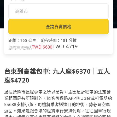
查詢真實價格
距離
：
165 公里
｜
旅程時間
：
181 分鐘
TWD
4719
TWD
6600
您的車資預估
台東到高雄包車: 九人座$6370｜五人
座$4720
過往跨縣市長程專車之所以昂貴，主因是計程車的法定營
業範圍是有所限制的，旅客可透過APP叫Uber或打電話給
55688安排小黃，司機將乘客送達目的地後，勢必是空車
返回。如果是跟合法的租賃車行安排代駕，往往因車行規