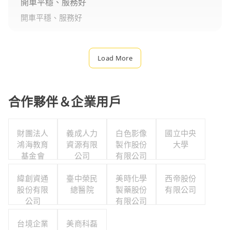
開車平穩、服務好
開車平穩、服務好
Load More
合作夥伴＆企業用戶
財團法人
義成人力
白色影像
國立中央
鴻海教育
資源有限
製作股份
大學
基金會
公司
有限公司
緯創資通
臺中榮民
美時化學
西帝股份
股份有限
總醫院
製藥股份
有限公司
公司
有限公司
台境企業
美商科磊