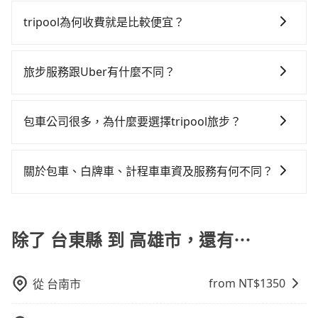
如果你有台灣駕照且對自己駕駛技術有信心，且在車上
何理賠，如果又遇到心術不正的司機，其犯罪行為可能
白牌車：優點是價格相對較低，有的還可喊價。但安全
免當場被坑受騙。雖然台東縣到高雄市區的跳表小黃可
時不需要閉目養神（因為要自己開車），最重要的是你
都無法監控或追查。最好別為了省小錢而冒上不必要的
性和服務質量無法保障，需要自行承擔風險，遇到狀況
tripool為何收費就是比較便宜？
能較為便宜，但當你們人數超過四位時，叫兩輛計程車
當天就要來回，那在台東路邊可隨租隨借的iRent應該是
風險。而tripool雇用的司機、使用的車輛以及配合的車
事後也無法申訴退費。
的費用就貴了，改預約一輛tripool的九人座廂型車最高
對於平常就有在使用長程專車接送服務的乘客來說，第
你最便宜選擇。註冊完iRent的app後，可以每小時
行，一定符合台灣法律規定，除了司機擁有合法的職業
可省$1,000。
一次使用tripool的會擔心價格比市價便宜不少，是不是
$115~205承租小轎車，每公里再額外加收$3.2，從台東
駕駛執照以及良民證外，車輛一定投保最高300萬乘客
旅步服務跟Uber有什麼不同？
因為司機素質比較差、車上會有煙味、或者車齡過大，
縣（台東市）到高雄市（左營區）的花費預估為
險。最好辨別叫的車是否合法，就看車牌的開頭，只要
tripool 旅步具備以下特色： (1) 採事前預約制。 (2) 在
但事實恰恰相反。tripool不僅有嚴密的篩選機制，定期
$2,500~3,200（金額差異來自於平假日、車款差異、抵
不是R或T開頭的車，就一定是違法。
中長程提供最優惠的價格。 (3) 全台服務，不分城市與郊
淘汰顧客評分較低的司機，且車輛均要求5年內新車，司
達目的地後多久原路返回），雖已將eTag和可能的每小
包車公司很多，為什麼要選擇tripool旅步？
區。 (4) 有較為嚴謹的乘車時間與取消政策。
機也絕對不會在車內吸煙，於新冠肺炎期間也絕對全程
時40元路邊停車費用預估進去，但額外的汽車保險與可
旅步提供多種車型，從轎車、休旅車到九人座，讓您可
配戴口罩。tripool之所以能將價格壓在市價7~8折的主
能的罰單都需自付。再者，和運的iRent只提供最基本的
以依照您行程人數的需求進行選擇。此外，為確保您的
因來自於自行研發的AI車輛調度演算法，能有效降低空
關於包車、白牌車、計程車車資及服務有何不同？
車型，如Toyota Yaris、Prius C、Vios這類乘坐體驗較
旅途安全無憂，我們的司機都是專業且可靠的職業駕
車率，也就是提高俗稱「回頭車」的比例。這不僅體現
差的車款，如果人數超過四位，更是沒有較大的七人座
包車、白牌車、計程車三種交通方式的價格及服務說
駛。關於價格，旅步官網可一鍵即時查價，所示價格絕
在成本的控制，更是在傳統旺季（年假、端午、中秋、
或九人座可供選擇，而且無人租車最令人詬病的就是車
明： 包車：可以依照個人行程需要靈活安排時間，價格
無隱藏費用，且還提供優於其他業者更彈性的取消政
雙十等）能用更少的司機來服務更多的旅客，意味著使
況，打開車門才發現仍有上一組乘客遺留的垃圾或者撞
依平台預定時價格而定，通常愈長程價格CP值愈高。 計
除了 台東縣 到 高雄市，還有⋯
策，讓您在規劃行程時能更無後顧之憂。無論您是要前
用到不熟悉的司機或者轉單給其他車行的情況比同行更
凹的車門仍未被修理，每一次租車都好像在開樂透一
程車：可24小時隨叫隨到，價格依跳錶而定，如有塞車
往市區還是郊區，我們都可以為您提供最佳的旅遊體
低，如此便反應在服務品質的控管會更佳。但tripool網
樣。另外，偶爾也會遇到明明已經預約了時間但上一位
也會計算延遲費用，最終價格通常要下車時才知。價格
驗。所以，如果您正在尋找一家可靠的包車公司，
站上的價格是動態的，一般來說越早預訂價格越優，且
用戶卻遲遲尚未歸還，又或者要還車時卻偏偏找不到停
from NT$
1350
從
台南市
比包車貴。 白牌車：通常價格較包車便宜，但司機素
tripool旅步絕對是您值得信任的不二選擇！
保證前一天中午以前均可全額取消退費，如已經決定好
車位，對於急著用車或者要載其他乘客的人來說就有不
質、品質不一，如行程有問題，事後無法提供客服申訴
要從台東縣去高雄市，請儘早下訂以把握最划算的價
小的風險。最後，雖然路邊隨租隨還看似方便，但實際