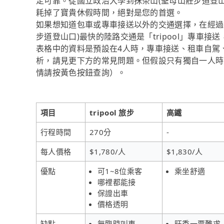
定可靠。從國立政治大學到抹茶山(聖母山莊步道登山口)
耗掉了寶貴休假時間，絕對是您的首選。
如果想知道包車或專車接送以外的交通選擇，在經過
步道登山口)最快的陸路交通是「tripool」專車
表格中的資料是預設在4人時，專車接送、租車自駕
析，請見更下方的常見問題。但假設只有獨自一人時，tr
情請按黃色按鈕查詢）。
項目
tripool 旅步
高鐵
行程時間
270分
-
每人價格
$1,780/人
$1,830/人
優點
可1~8位乘客
乘坐舒適
哪裡都能接
保證出車
價格透明
缺點
無臨時叫車
旺季一票難求