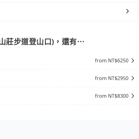
預定的用車時間，每小時會加收1000元的費用；若超過預定
情況收取微搬家費用，費用在300至500元之間。
外費用可以在下車前付現給司機。
數、所需行程的公里數及車型而有所不同，建議可以直接上旅步
且無隱藏費用。
母山莊步道登山口)，還有⋯
from NT$
6250
from NT$
2950
from NT$
8300