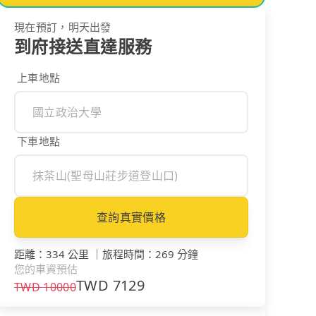
現在預訂，明天出發
到府接送直達服務
上車地點
下車地點
查詢真實價格
距離
：
334 公里
｜
旅程時間
：
269 分鐘
您的車資預估
TWD
7129
TWD
10000