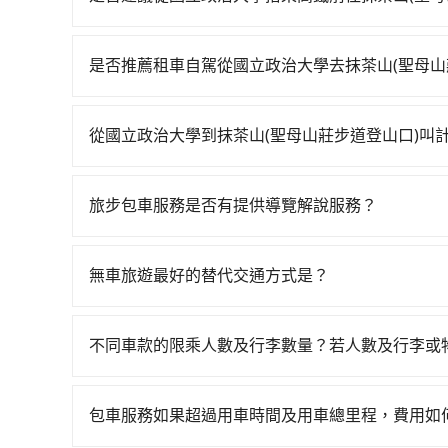
若要從國立政治大學搭高鐵前往抹茶山(聖母山莊步道登
北-嘉義一天最多有59班次高鐵可搭乘。假設從國立
是否推薦租車自駕從國立政治大學去抹茶山(聖母山
計程車花費約400元、車程約26分鐘。抵達高鐵
如你有駕照又不排斥自駕，且又不需要利用移動的
坐73~103分鐘（平均91分）的高鐵從台北站前往
10間租車車行，比方說上鶴國際租賃、三雍國際租
排班的計程車，搭上小黃後約花142分鐘、車費2,6
從國立政治大學到抹茶山(聖母山莊步道登山口)叫
Toyota Altis、Nissan Tiida，一天租金約$1,50
的目的地。全程加上轉車時間共4小時49分鐘，假設
如選擇小黃直達，在台北可以透過app叫車的有55688台
起，油錢（每公里約3元）、eTag（每公里約1元
程使用tripool並到府專車接送，則每人平均花費約
到車，也可考慮打電話至國立政治大學附近的計程
合約上都會載明每日里程限定200~400公里，超過
不僅每人至少額外負擔50元車資，而且更會額外浪費2
旅步包車服務是否有提供導覽解說服務？
車看看。依照里程跳錶計算，價格約為8,390~10,10
公司都沒有提供甲租乙還的服務，假設你當天就往返
果你是三人以下要乘車，也可參考tripool的拼車
抱歉！目前旅步的包車服務暫無提供導覽服務，如
到回程，嘉義縣僅有合法計程車約330輛，數量約為
車花費為$4,500或九人座$7,500。當然這金
booking@tripool.app聯繫我們，將有專人
的240倍。綜合以上，無論在價格或服務品質上，tr
豐富或你想去的旅遊景點就在周邊，租車一整天就
無車旅遊最好的替代交通方式是？
的最佳選擇。
須配合車行營業時間做租還動作，另外承租過程繁
如果您沒有車，想要出門旅遊，最好的替代交通方
先自行加滿油，如遇到不肖業者，還車時可能遭遇
車、捷運、客運等，或者考慮租車。如果您想要更
不同車款的限乘人數及行李數量？若人數及行李或
務，由專人到府接送，讓您更加輕鬆自在。
我們提供不同種類的車輛，讓您根據需求選擇最適
行李與兩個30吋行李箱 五人座休旅車可乘坐四位乘
包車服務如果超過用車時間及用車總里程，費用如
可乘坐八位乘客，並可攜帶八個隨身行李與六個30