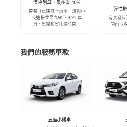
價格划算，最多省 40%
彈性
智慧派車降低空車率，讓你中
長途搭乘最高省下 40% 車
有突發狀
資，省錢也省比價時間。
間內取
我們的服務車款
五座小轎車