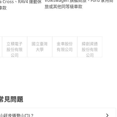
Volkswagen 旗艦商旅、Ford 家用商
lla Cross、RAV4 運動休
旅或其他同等級車款
車款
立積電子
國立臺灣
金車股份
緯創資通
股份有限
大學
有限公司
股份有限
公司
公司
常見問題
山莊步道登山口)？