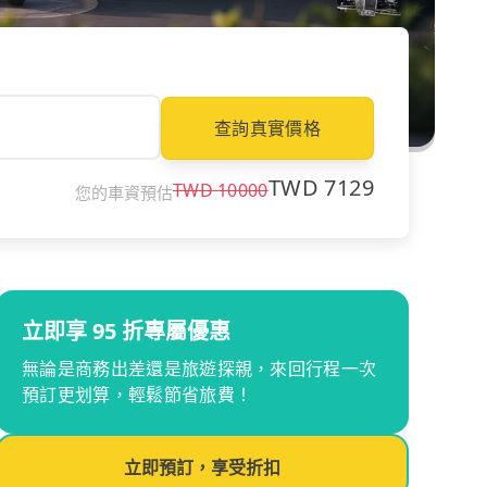
查詢真實價格
TWD
7129
TWD
10000
您的車資預估
立即享 95 折專屬優惠
無論是商務出差還是旅遊探親，來回行程一次
預訂更划算，輕鬆節省旅費！
立即預訂，享受折扣