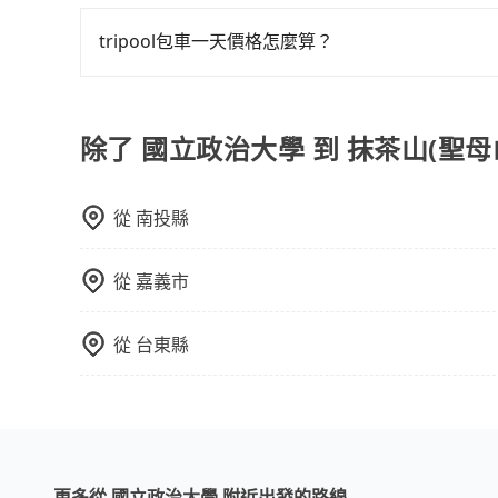
旅步的包車服務可以根據您的需求安排用車，若超過
載人數。 如果您攜帶的行李或物品較多，我們會根據
的里程數，每10公里加收150元的費用。這些額
tripool包車一天價格怎麼算？
因包車費用會隨著您選用2-12小時不等的包車時
官網一鍵查價，即時試算您包車費用，清楚透明，
除了 國立政治大學 到 抹茶山(聖
從
南投縣
從
嘉義市
從
台東縣
更多從 國立政治大學 附近出發的路線