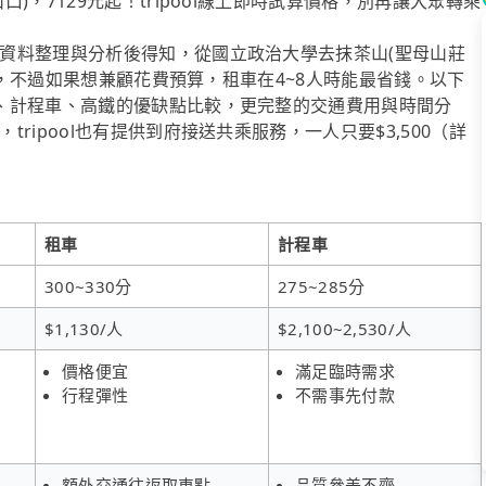
，7129元起！tripool線上即時試算價格，別再讓大眾轉乘
資料整理與分析後得知，從國立政治大學去抹茶山(聖母山莊
接送，不過如果想兼顧花費預算，租車在4~8人時能最省錢。以下
、計程車、高鐵的優缺點比較，更完整的交通費用與時間分
ipool也有提供到府接送共乘服務，一人只要$3,500（詳
租車
計程車
300~330分
275~285分
$1,130/人
$2,100~2,530/人
價格便宜
滿足臨時需求
行程彈性
不需事先付款
額外交通往返取車點
品質參差不齊