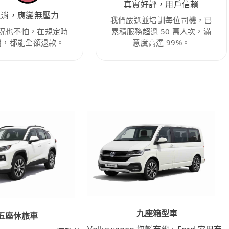
真實好評，用戶信賴
取消，應變無壓力
我們嚴選並培訓每位司機，已
況也不怕，在規定時
累積服務超過 50 萬人次，滿
消，都能全額退款。
意度高達 99%。
九座箱型車
五座休旅車