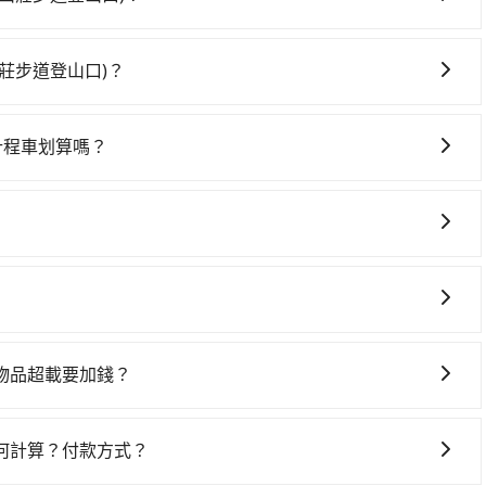
山口)，高鐵較貴、費時！從最早06:26一直到22:16，台
政治大學 (台北市文山區) 前往最靠近的台北高鐵站，叫一輛
莊步道登山口)？
站後，步行進站、現場購票並於月台排隊的時間約25分鐘，再乘
時間在車上休息，那在國立政治大學所在的台北市文山區有約
嘉義高鐵站，每人票價1,080元，再用5分鐘出站、等待車站前
賃、采琳國際小客車租賃。一般租車以天為單位，小轎車如
00元後，抵達抹茶山(聖母山莊步道登山口) (嘉義縣阿里山鄉)
計程車划算嗎？
0，九人座如Hyundai Starex或Volkswagen T5，一天$4,500
4位同行，高鐵加轉乘之平均每人花費為1,830元。但如果全
灣大車隊、Uber、Line Taxi、Yoxi等，如果在路邊攔不
）、路邊停車（每小時約40元）、保險費、罰單另計多數租車
1,780元，費時4小時29分鐘。選擇搭乘高鐵而不預約包車，
車隊，如大文山計程車、漢傑/紅螞蟻計程車、華衛車隊等叫
還會額外加收100~2,000元不等的費用。由於絕大多數的租車
0分鐘在轉乘與等車上，現在還不馬上來預約tripool！如
0元間，但如改預約tripool可省高達$3,000。但如果要考慮
國立政治大學與抹茶山(聖母山莊步道登山口)，預計的小轎
共乘服務，最多可再節省50%的交通費用。
果您需要導覽服務，可事先透過電子郵件
台北市的1%、密度僅雙北的0.4%，其叫車的難度是雙北市
額比搭計程車便宜，如抹茶山(聖母山莊步道登山口)的室內設施非常
協助回覆確認是否能協助安排。
ipool都是你從國立政治大學到抹茶山(聖母山莊步道登山口)
略顯浪費。再者，租車地點可能離國立政治大學還有段路，且
瑣，租還通常需額外花費30分鐘做簽約與車體檢查，甚至還要
式要看您旅遊的目的地而定。您可以善用大眾運輸，例如：公
各種莫名理由而被額外收費，風險可謂不小。
便利的出行方式，您也可以選擇使用像是旅步提供的包車服
物品超載要加錢？
合您的車型。 五人座驕車可乘坐三位乘客，並可攜帶三個隨身
客，並可攜帶四個隨身行李與三個30吋行李箱 九人座廂型車
何計算？付款方式？
吋行李箱。 為了確保行車安全及遵守相關法規，我們不能超