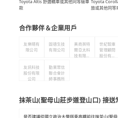
Toyota Coro
Toyota Altis 舒適轎車或其他同等級車
旅或其他同等
款
合作夥伴＆企業用戶
友樂晴有
固德生技
美商英特
世紀智庫
限公司
有限公司
爾亞太科
管理顧問
技有限公
股份有限
司
公司
友訊科技
勤業眾信
股份有限
聯合會計
公司
師事務所
抹茶山(聖母山莊步道登山口) 接送
是否建議從國立政治大學搭乘高鐵前往抹茶山(聖母