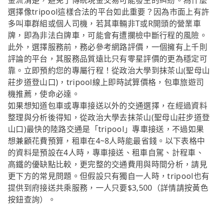
金流清楚，避免了傳統現金交易可能發生的糾紛。為什麼
選擇像tripool這樣合法的平台如此重要？因為市面上有許
多叫車群組或個人司機，若其車輛非T或R開頭的營業車
牌，即為非法白牌車，可能會有遭攔檢中斷行程的風險。
此外，選擇服務前，務必參考網路評價，一個擁有上千則
評論的平台，其服務品質遠比只有零星評價的更為穩定可
靠。立即預約您的專屬行程！從政治大學到抹茶山(聖母山
莊步道登山口)，tripool線上即時試算價格，包車旅遊司
機推薦，使命必達。
如果想知道包車或專車接送以外的交通選擇，在經過資料
整理與分析後得知，從政治大學去抹茶山(聖母山莊步道登
山口)最快的陸路交通是「tripool」專車接送，不過如果
想兼顧花費預算，租車在4~8人時能最省錢。以下表格中
的資料是預設在4人時，專車接送、租車自駕、計程車、
高鐵的優缺點比較，更完整的交通費用與時間分析，請見
更下方的常見問題。但假設只有獨自一人時，tripool也有
提供到府接送共乘服務，一人只要$3,500（詳情請按黃色
按鈕查詢）。