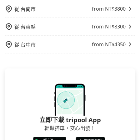
有Booking.com、Agoda.com、Hotels.com、
from NT$
3800
從
台南市
Expedia.com、Trip.com等。正常來說，線上刷卡付款
完後預定就完成，事先不用電話確認空房，事後也不用
from NT$
8300
從
台東縣
告知付款完畢，一切都能在網路上操作。但有些較冷門
或規模較小的飯店，有可能再多平台同時上架而發生超
賣的現象，便有可能到了現場卻沒房可住的窘境，所以
from NT$
4350
從
台中市
在預定時要不選擇評分高、評論多的飯店，不然就是還
要再人工電話與飯店確認。預訂民宿方面，如不怕麻
煩，有些時候直接打電話問的價格可能比民宿訂房網來
得便宜，但缺點就是多數要匯款並再人工確認。假如不
介意多花一點錢省下這些瑣碎的事，台灣本土的AsiaYo
或者國際Airbnb都值得推薦。
立即下載 tripool App
輕鬆搭車，安心出發！