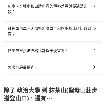
看。依照里程跳錶計算，價格約為8,390~10,100元間，
每日里程限定200~400公里，超過還會額外加收
程使用tripool並到府專車接送，則每人平均花費約
查，符合職業駕駛資格的司機入隊服務，所提供之車輛
但如改預約tripool可省高達$3,000。但如果要考慮到回
100~2,000元不等的費用。由於絕大多數的租車公司都
包車、計程車和白牌車資的價格差異與優缺點比
1,780元，費時4小時29分鐘。選擇搭乘高鐵而不預約包
也都經過細心維護及保養，以確保您的乘車安全。
程，嘉義縣僅有合法計程車約330輛，數量約為台北市的
沒有提供甲租乙還的服務，假設你當天就往返政治大學
較？
車，不僅每人至少額外負擔50元車資，而且更會額外浪
1%、密度僅雙北的0.4%，其叫車的難度是雙北市的240
與抹茶山(聖母山莊步道登山口)，預計的小轎車花費為
費20分鐘在轉乘與等車上，現在還不馬上來預約
包車、計程車或白牌車。主要價格差異和優缺點如下： -
倍。綜合以上，無論在價格或服務品質上，tripool都是
$4,500或九人座$7,500。當然這金額比搭計程車便宜，
tripool！如果你是三人以下要乘車，也可參考tripool的
包車：優點是搭乘舒適可以根據自己的需求安排時間和
你從政治大學到抹茶山(聖母山莊步道登山口)的最佳選
計程車包車一天價格怎麼算？和旅步相比誰比較划
如抹茶山(聖母山莊步道登山口)的室內設施非常豐富或你
拼車共乘服務，最多可再節省50%的交通費用。
地點上車較客製化。此外，司機還會提供各種旅遊建議
擇。
算？
想去的旅遊景點就在周邊，租車一整天就略顯浪費。再
與資訊。長途接送價格比計程車車資更優惠。 - 計程
者，租車地點可能離政治大學還有段路，且須配合車行
計程車包車的價格通常根據時間或距離計算，包車的價
車：優點是24小時隨叫隨到，價格按錶計費，但若遇交
營業時間做租還動作，另外承租過程繁瑣，租還通常需
格通常是根據時間或距離來計算，而且在不同城市和地
通塞車時亦會加收延遲費用，一般屬短程接駁為主。 -
旅步包車接送價格比計程車便宜嗎？
額外花費30分鐘做簽約與車體檢查，甚至還要先自行加
區，價格可能有所不同。另外，計程車包車價格也可能
白牌車：優點是價格相對較低，有的還可喊價。但安全
滿油，如遇到不肖業者，還車時可能遭遇各種莫名理由
旅步的車資採固定費率與計程車需依行駛距離計費、且
會因為交通狀況等因素而有所變動。因此，在預定包車
性和服務質量無法保障，需要自行承擔風險，遇到狀況
而被額外收費，風險可謂不小。
遇塞車、停紅燈時等低速行駛時還需額外加價不同，旅
之前，最好先詢問清楚具體價格和注意事項。相比之
事後也無法申訴退費。
怎麼訂房最便宜？
步費用比計程車低，且能讓您更能輕鬆掌握交通開支。
下，旅步的包車服務價格相對更為透明和具體，一般是
現在旅客預訂飯店已經很少透過旅行社，大多是透過
按照包車時間和里程、車型來計費，價格在網站上公開
OTA (online travel agent) 來完成，除了可以快速依據
透明，方便客戶可以更加準確地了解行程所需時間和費
地區、價位、人數、特殊需求來搜尋適合的旅店與房
除了 政治大學 到 抹茶山(聖母山莊步
用。
型，更重要的是通常價格是官網的6~8折，如果又有加入
道登山口)，還有⋯
會員或者使用特定的信用卡，還可以累積點數做現金回
饋或未來換取免費的住房。台灣人常用的線上訂房平台