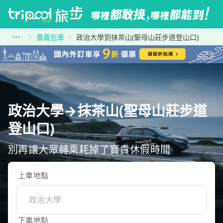
嘉義包車
政治大學到抹茶山(聖母山莊步道登山口)
政治大學→抹茶山(聖母山莊步道
登山口)
別再讓大眾轉乘耗掉了寶貴休假時間
上車地點
下車地點