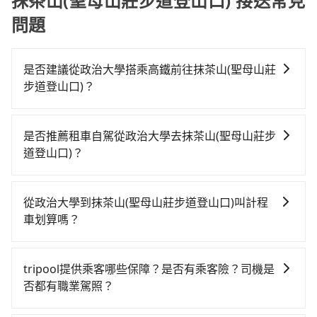
抹茶山(聖母山莊步道登山口) 接送常見
問題
是否建議從政治大學搭乘高鐵前往抹茶山(聖母山莊
步道登山口)？
若要從政治大學搭高鐵前往抹茶山(聖母山莊步道登山
口)，高鐵較貴、費時！從最早06:26一直到22:16，台北-
是否推薦租車自駕從政治大學去抹茶山(聖母山莊步
嘉義一天最多有59班次高鐵可搭乘。假設從政治大學 (台
道登山口)？
北市文山區) 前往最靠近的台北高鐵站，叫一輛計程車花
如你有駕照又不排斥自駕，且又不需要利用移動的時間
費約400元、車程約26分鐘。抵達高鐵站後，步行進
在車上休息，那在政治大學所在的台北市文山區有約10
站、現場購票並於月台排隊的時間約25分鐘，再乘坐
從政治大學到抹茶山(聖母山莊步道登山口)叫計程
間租車車行，比方說多扶事業、伊立汽車租賃、朝隆國
73~103分鐘（平均91分）的高鐵從台北站前往嘉義高鐵
車划算嗎？
際租賃。一般租車以天為單位，小轎車如Toyota Altis、
站，每人票價1,080元，再用5分鐘出站、等待車站前排
如選擇小黃直達，在台北可以透過app叫車的有55688台
Nissan Tiida，一天租金約$1,500，九人座如Hyundai
班的計程車，搭上小黃後約花142分鐘、車費2,600元
灣大車隊、Uber、Line Taxi、Yoxi等，如果在路邊攔不
Starex或Volkswagen T5，一天$4,500起，油錢（每公
後，抵達抹茶山(聖母山莊步道登山口) (嘉義縣阿里山鄉)
tripool提供乘客哪些保障？是否有乘客險？司機是
到車，也可考慮打電話至政治大學附近的計程車隊，如
里約3元）、eTag（每公里約1元）、路邊停車（每小時
的目的地。全程加上轉車時間共4小時49分鐘，假設4位
否都有職業駕照？
大文山計程車、華衛車隊、大文山安全計程車等叫車看
約40元）、保險費、罰單另計多數租車合約上都會載明
同行，高鐵加轉乘之平均每人花費為1,830元。但如果全
旅步提供最高500萬的乘客險，且只接受通過旅步嚴格審