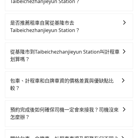
Taibeichezhanjieyun Station？
從基隆搭高鐵去Taibeichezhanjieyun Station絕非最佳
選擇，高鐵較貴、費時、轉車麻煩！南港-台北雖然一天
是否推薦租車自駕從基隆市去
最多時有101班車次，從最早06:15到22:50，過了末班
Taibeichezhanjieyun Station？
車到清晨的時段，還是要找其他交通方案。假設從基隆
如果你有台灣駕照且對自己駕駛技術有信心，且需要絕
市中正區前往最靠近的南港高鐵站，叫一輛計程車花費
對的時間彈性，在北北基桃竹有提供甲地乙還的iRent應
約600元、車程約35分鐘。抵達高鐵站後，步行進站、
從基隆市到Taibeichezhanjieyun Station叫計程車
該適合你。註冊完iRent的app後，可以每小時
現場購票並於月台排隊的時間約20分鐘，再乘坐7~8分
划算嗎？
$115~205（平假日與車型而有不同）承租小轎車，每公
鐘（平均8分）的高鐵從南港站前往台北高鐵站，每人票
如選擇小黃直達，在基隆可以透過app叫車的有55688台
里再額外加收$3.2，從基隆市（中正區）到
價40元，再用15分鐘出站，最後再根據距離的遠近或者
灣大車隊、Uber和Yoxi，如果在路邊攔不到車，也可考
Taibeichezhanjieyun Station的花費預估為
天候狀況，決定是步行一段路或者搭乘公車抵達最終的
包車、計程車和白牌車資的價格差異與優缺點比
慮打電話至附近的計程車隊，如正德交通、聯興計程
$250~350，雖已將eTag和可能的每小時40元路邊停車
目的地。全程加上轉車時間共1小時14分鐘，假設5位同
較？
車、裕發交通等叫車看看。依照里程跳錶計算，價格約
費用預估進去，但額外的汽車保險與可能的罰單都需自
行，高鐵加轉乘之平均每人花費為280元。但如果全程使
包車、計程車或白牌車。主要價格差異和優缺點如下： -
為840~1,000元間，若改選tripool的專車服務可再更便
付。再者，和運的iRent只提供最基本的車型，如Toyota
用tripool並到府專車接送，則每人平均花費約230元，
包車：優點是搭乘舒適可以根據自己的需求安排時間和
宜。雖然基隆市區到Taibeichezhanjieyun Station的跳
Yaris、Prius C、Vios這類乘坐體驗較差的車款，如果人
預約完成後如何確保司機一定會來接我？司機沒來
費時34分鐘。選擇搭乘高鐵而不預約包車，不僅每人至
地點上車較客製化。此外，司機還會提供各種旅遊建議
表小黃可能較為便宜，但當你們人數超過四位時，叫兩
數超過四位，更是沒有較大的七人座或九人座可供選
怎麼辦？
少額外負擔50元車資，而且更會額外浪費40分鐘在轉乘
與資訊。長途接送價格比計程車車資更優惠。 - 計程
輛計程車的費用就貴了，改預約一輛tripool的九人座廂
擇，而且無人租車最令人詬病的就是車況，打開車門才
與等車上，現在還不馬上來預約tripool！如果你是三人
只要完成預約並付款完成，訂單就成立，tripool也保證
車：優點是24小時隨叫隨到，價格按錶計費，但若遇交
型車最高可省$500。
發現仍有上一組乘客遺留的垃圾或者撞凹的車門仍未被
以下要乘車，也可參考tripool的拼車共乘服務，最多可
派車。在出發前一天晚上八點時，會透過電子郵件與簡