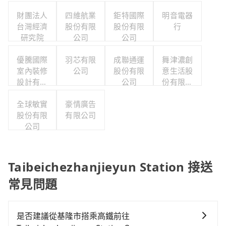
財團法人
四維航業
鉅特國際
明音電器
台灣經濟
股份有限
股份有限
行
研究院
公司
公司
優騰國際
羽芯有限
成聯通運
舞津濃創
室內裝修
公司
股份有限
意生活股
設計有限
公司
份有限公
公司
司
全球敏實
豪情廣告
股份有限
有限公司
公司
Taibeichezhanjieyun Station 接送
常見問題
是否建議從基隆市搭乘高鐵前往