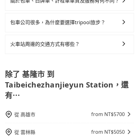
通塞車時亦會加收延遲費用，一般屬短程接駁為主。 -
關於包車、白牌車、計程車車資及服務有何不同？
修理，每一次租車都好像在開樂透一樣。另外，偶爾也
再節省50%的交通費用。
訊提供司機的姓名、電話、車牌、車型等資訊，如在約
白牌車：優點是價格相對較低，有的還可喊價。但安全
會遇到明明已經預約了時間但上一位用戶卻遲遲尚未歸
包車、白牌車、計程車三種交通方式的價格及服務說
定好的時間與上車地點沒有看到司機，可主動電話聯
性和服務質量無法保障，需要自行承擔風險，遇到狀況
還，又或者要還車時卻偏偏找不到停車位，對於急著用
明： 包車：可以依照個人行程需要靈活安排時間，價格
繫，可能原本約定的地點不適合暫停而改停靠在附近的
事後也無法申訴退費。
包車公司很多，為什麼要選擇tripool旅步？
車或者要載其他乘客的人來說就有不小的風險。最後，
依平台預定時價格而定，通常愈長程價格CP值愈高。 計
位置。但如果遇到車輛故障或者前一趟車嚴重耽誤，
雖然路邊隨租隨還看似方便，但實際使用時還是有其區
旅步提供多種車型，從轎車、休旅車到九人座，讓您可
程車：可24小時隨叫隨到，價格依跳錶而定，如有塞車
tripool會盡快改派以減少乘客等待的時間。
域的限制，實際可停靠的地點與你的上下車地點仍有段
以依照您行程人數的需求進行選擇。此外，為確保您的
也會計算延遲費用，最終價格通常要下車時才知。價格
火車站周邊的交通方式有哪些？
距離，在遇到下雨天或者載行李時，就顯得非常不便。
旅途安全無憂，我們的司機都是專業且可靠的職業駕
比包車貴。 白牌車：通常價格較包車便宜，但司機素
火車站通常是城市的交通樞紐，以下是火車站常見交通
駛。關於價格，旅步官網可一鍵即時查價，所示價格絕
質、品質不一，如行程有問題，事後無法提供客服申訴
方式： 公車或客運：乘坐公車或客運到達或離開火車
無隱藏費用，且還提供優於其他業者更彈性的取消政
處理。
站，相對便宜經濟。 計程車：乘坐計程車到達或離開火
除了 基隆市 到
策，讓您在規劃行程時能更無後顧之憂。無論您是要前
車站，方便快捷但昂貴。 捷運/輕軌：通過捷運或輕軌到
往市區還是郊區，我們都可以為您提供最佳的旅遊體
Taibeichezhanjieyun Station，還
達或離開火車站，快捷便利。 包車：預定包車到達或離
驗。所以，如果您正在尋找一家可靠的包車公司，
有⋯
開火車站，是最便利的，無需與人共乘、快速抵達。
tripool旅步絕對是您值得信任的不二選擇！
from NT$
5700
從
高雄市
from NT$
5050
從
雲林縣