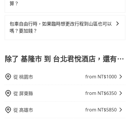
約付款前可以輸入公司的抬頭與統編，可向國稅局報
算？
車位，對於急著用車或者要載其他乘客的人來說就有不
帳，且免加收5%稅金。在收到後，可自行列印留存或報
小的風險。最後，雖然路邊隨租隨還看似方便，但實際
計程車包車的價格通常根據時間或距離計算，包車的價
帳，完全符合台灣的法律規範。
使用時還是有其區域的限制，實際可停靠的地點與你的
格通常是根據時間或距離來計算，而且在不同城市和地
包車自由行時，如果臨時想更改行程到山區也可以
上下車地點仍有段距離，在遇到下雨天或者載行李時，
區，價格可能有所不同。另外，計程車包車價格也可能
嗎？要加錢？
就顯得非常不便。
會因為交通狀況等因素而有所變動。因此，在預定包車
可以的，當您的旅程需要穿越山區或是高海拔地區時，
之前，最好先詢問清楚具體價格和注意事項。相比之
旅步可能會根據行經的路線是否超過海拔1500公尺來進
下，旅步的包車服務價格相對更為透明和具體，一般是
行額外的費用收取。但是，這些費用會在您下訂單後、
除了 基隆市 到 台北君悅酒店，還有⋯
按照包車時間和里程、車型來計費，價格在網站上公開
出發前先與您進行確認，確保您明確知道所有的費用。
透明，方便客戶可以更加準確地了解行程所需時間和費
我們會透過Email的方式向您說明收費細節，讓您能更放
用。
from NT$
1000
從
桃園市
心地享受旅步為您提供的服務。
from NT$
6350
從
屏東縣
from NT$
5850
從
高雄市