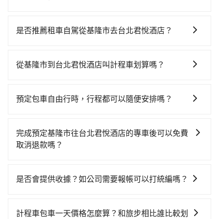
從基隆搭高鐵去台北君悅酒店絕非最佳選擇，高鐵較
貴、費時、轉車麻煩！南港-台北雖然一天最多時有101
是否推薦租車自駕從基隆市去台北君悅酒店？
班車次，從最早06:15到22:50，過了末班車到清晨的時
如果你有台灣駕照且對自己駕駛技術有信心，且需要絕
段，還是要找其他交通方案。假設從基隆市仁愛區前往
對的時間彈性，在北北基桃竹有提供甲地乙還的iRent應
最靠近的南港高鐵站，叫一輛計程車花費約600元、車程
從基隆市到台北君悅酒店叫計程車划算嗎？
該適合你。註冊完iRent的app後，可以每小時
約30分鐘。抵達高鐵站後，步行進站、現場購票並於月
如選擇小黃直達，在基隆可以透過app叫車的有55688台
$115~205（平假日與車型而有不同）承租小轎車，每公
台排隊的時間約20分鐘，再乘坐7~8分鐘（平均8分）的
灣大車隊、Uber和Yoxi，如果在路邊攔不到車，也可考
里再額外加收$3.2，從基隆市（仁愛區）到台北君悅酒
高鐵從南港站前往台北高鐵站，每人票價40元，再用15
預定包車自由行時，行程都可以隨便安排嗎？
慮打電話至附近的計程車隊，如穩泰交通、建源計程車
店的花費預估為$250~350，雖已將eTag和可能的每小
分鐘出站、等待車站前排班的計程車，搭上小黃後約花
只要不超出您選用的用車時間及行程總公里數，且行程
等叫車看看。依照里程跳錶計算，價格約為790~900元
時40元路邊停車費用預估進去，但額外的汽車保險與可
30分鐘、車費300元後，抵達台北君悅酒店 (台北市信義
沒有到達海拔1500公里以上的山區，行程都是可以依照
間。雖然基隆市區到台北君悅酒店的跳表小黃可能較為
能的罰單都需自付。再者，和運的iRent只提供最基本的
完成預定基隆市往台北君悅酒店的專車後可以免費
區) 的目的地。全程加上轉車時間共1小時42分鐘，假設
您的需求安排的。
便宜，但仍有臨時攔不到車以及計程車司機不跳錶計費
車型，如Toyota Yaris、Prius C、Vios這類乘坐體驗較
取消退款嗎？
5位同行，高鐵加轉乘之平均每人花費為400元。但如果
的風險，如你們人數在五人以上，分坐兩台計程車就不
差的車款，如果人數超過四位，更是沒有較大的七人座
全程使用tripool並到府專車接送，則每人平均花費約
只要在乘車前一日清晨六點以前透過電子郵件告知，不
太方便，反而能事先預約且品質穩定的tripool，可能更
或九人座可供選擇，而且無人租車最令人詬病的就是車
330元，費時29分鐘。選擇搭乘高鐵而不預約包車，不
論任何理由，保證全額退費，且不收取任何手續費。
適合你。
是否會提供收據？如公司需要報帳可以打統編嗎？
況，打開車門才發現仍有上一組乘客遺留的垃圾或者撞
僅每人至少額外負擔70元車資，而且更會額外浪費73分
凹的車門仍未被修理，每一次租車都好像在開樂透一
鐘在轉乘與等車上，現在還不馬上來預約tripool！如果
在乘車結束後一週內，tripool都會透過第三方系統寄出
樣。另外，偶爾也會遇到明明已經預約了時間但上一位
你是三人以下要乘車，也可參考tripool的拼車共乘服
旅行業代收轉付電子收據，如果公司需要報公帳，在預
計程車包車一天價格怎麼算？和旅步相比誰比較划
用戶卻遲遲尚未歸還，又或者要還車時卻偏偏找不到停
務，最多可再節省50%的交通費用。