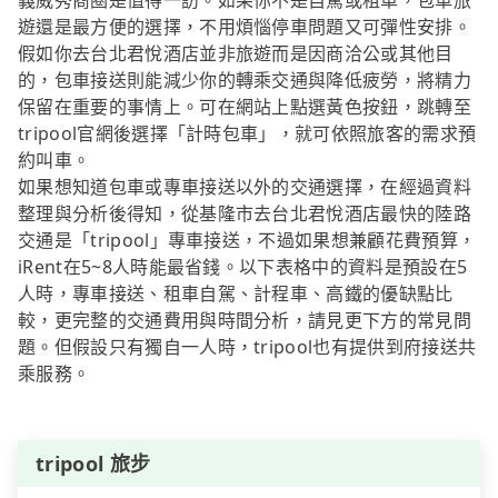
義威秀商圈是值得一訪。如果你不是自駕或租車，包車旅
遊還是最方便的選擇，不用煩惱停車問題又可彈性安排。
假如你去台北君悅酒店並非旅遊而是因商洽公或其他目
的，包車接送則能減少你的轉乘交通與降低疲勞，將精力
保留在重要的事情上。可在網站上點選黃色按鈕，跳轉至
tripool官網後選擇「計時包車」，就可依照旅客的需求預
約叫車。
如果想知道包車或專車接送以外的交通選擇，在經過資料
整理與分析後得知，從基隆市去台北君悅酒店最快的陸路
交通是「tripool」專車接送，不過如果想兼顧花費預算，
iRent在5~8人時能最省錢。以下表格中的資料是預設在5
人時，專車接送、租車自駕、計程車、高鐵的優缺點比
較，更完整的交通費用與時間分析，請見更下方的常見問
題。但假設只有獨自一人時，tripool也有提供到府接送共
乘服務。
tripool 旅步