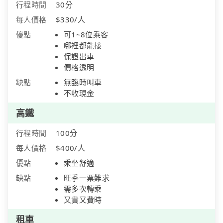
行程時間
30分
每人價格
$330/人
優點
可1~8位乘客
哪裡都能接
保證出車
價格透明
缺點
無臨時叫車
不收現金
高鐵
行程時間
100分
每人價格
$400/人
優點
乘坐舒適
缺點
旺季一票難求
需多次轉乘
又貴又費時
租車