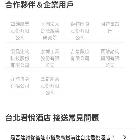
合作夥伴＆企業用戶
四維航業
財團法人
鉅特國際
明音電器
股份有限
台灣經濟
股份有限
行
公司
研究院
公司
榮晶生物
康博工業
吉景數位
寶璿諮詢
科技股份
股份有限
有限公司
顧問有限
有限公司
公司
公司
好時良身
摩奇創意
有限公司
股份有限
公司
台北君悅酒店 接送常見問題
是否建議從基隆市搭乘高鐵前往台北君悅酒店？