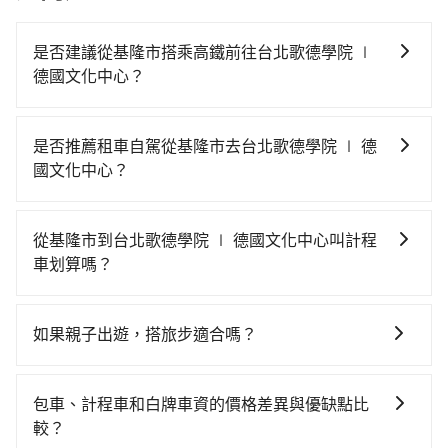
是否建議從基隆市搭乘高鐵前往台北歌德學院 ∣
德國文化中心？
從基隆搭高鐵去台北歌德學院 ∣ 德國文化中心絕非最佳
選擇，高鐵較貴、費時、轉車麻煩！南港-台北雖然一天
是否推薦租車自駕從基隆市去台北歌德學院 ∣ 德
最多時有101班車次，從最早06:15到22:50，過了末班
國文化中心？
車到清晨的時段，還是要找其他交通方案。假設從基隆
如果你有台灣駕照且對自己駕駛技術有信心，且需要絕
市中正區前往最靠近的南港高鐵站，叫一輛計程車花費
對的時間彈性，在北北基桃竹有提供甲地乙還的iRent應
約600元、車程約35分鐘。抵達高鐵站後，步行進站、
從基隆市到台北歌德學院 ∣ 德國文化中心叫計程
該適合你。註冊完iRent的app後，可以每小時
現場購票並於月台排隊的時間約20分鐘，再乘坐7~8分
車划算嗎？
$115~205（平假日與車型而有不同）承租小轎車，每公
鐘（平均8分）的高鐵從南港站前往台北高鐵站，每人票
如選擇小黃直達，在基隆可以透過app叫車的有55688台
里再額外加收$3.2，從基隆市（中正區）到台北歌德學
價40元，再用15分鐘出站，最後再根據距離的遠近或者
灣大車隊、Uber和Yoxi，如果在路邊攔不到車，也可考
院 ∣ 德國文化中心的花費預估為$250~350，雖已將
天候狀況，決定是步行一段路或者搭乘公車抵達最終的
如果親子出遊，搭旅步適合嗎？
慮打電話至附近的計程車隊，如正德交通、聯興計程
eTag和可能的每小時40元路邊停車費用預估進去，但額
目的地。全程加上轉車時間共1小時14分鐘，假設5位同
適合的，另外旅步也特別為您心愛的寶貝準備了兒童座
車、裕發交通等叫車看看。依照里程跳錶計算，價格約
外的汽車保險與可能的罰單都需自付。再者，和運的
行，高鐵加轉乘之平均每人花費為280元。但如果全程使
椅及兒童用增高墊供您選購(租借300元/個)，讓您和孩子
為840~1,000元間，若改選tripool的專車服務可再更便
iRent只提供最基本的車型，如Toyota Yaris、Prius C、
包車、計程車和白牌車資的價格差異與優缺點比
用tripool並到府專車接送，則每人平均花費約230元，
出遊時安全更有保障。
宜。雖然基隆市區到台北歌德學院 ∣ 德國文化中心的跳
Vios這類乘坐體驗較差的車款，如果人數超過四位，更
較？
費時34分鐘。選擇搭乘高鐵而不預約包車，不僅每人至