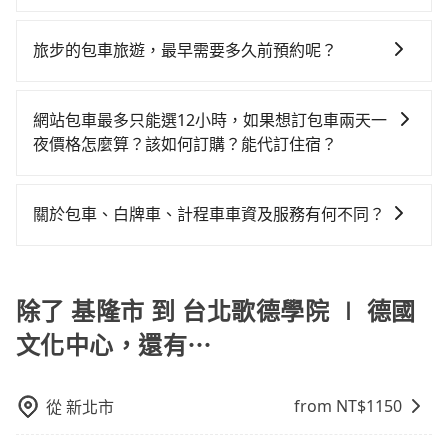
表小黃可能較為便宜，但當你們人數超過四位時，叫兩
是沒有較大的七人座或九人座可供選擇，而且無人租車
少額外負擔50元車資，而且更會額外浪費40分鐘在轉乘
包車、計程車或白牌車。主要價格差異和優缺點如下： -
輛計程車的費用就貴了，改預約一輛tripool的九人座廂
最令人詬病的就是車況，打開車門才發現仍有上一組乘
與等車上，現在還不馬上來預約tripool！如果你是三人
包車：優點是搭乘舒適可以根據自己的需求安排時間和
型車最高可省$500。
旅步的包車旅遊，最早需要多久前預約呢？
客遺留的垃圾或者撞凹的車門仍未被修理，每一次租車
以下要乘車，也可參考tripool的拼車共乘服務，最多可
地點上車較客製化。此外，司機還會提供各種旅遊建議
都好像在開樂透一樣。另外，偶爾也會遇到明明已經預
再節省50%的交通費用。
當您的行程確定後，建議盡早預訂包車服務，因為旅步
與資訊。長途接送價格比計程車車資更優惠。 - 計程
約了時間但上一位用戶卻遲遲尚未歸還，又或者要還車
提供早鳥優惠，您越早預訂就能享有更優惠的價格。所
車：優點是24小時隨叫隨到，價格按錶計費，但若遇交
網站包車最多只能選12小時，如果想訂包車兩天一
時卻偏偏找不到停車位，對於急著用車或者要載其他乘
以不妨趁早訂購，享受更划算的價格。
通塞車時亦會加收延遲費用，一般屬短程接駁為主。 -
夜價格怎麼算？該如何訂購？能代訂住宿？
客的人來說就有不小的風險。最後，雖然路邊隨租隨還
白牌車：優點是價格相對較低，有的還可喊價。但安全
看似方便，但實際使用時還是有其區域的限制，實際可
旅步的包車服務是以一天一張訂單的方式計算，如果您
性和服務質量無法保障，需要自行承擔風險，遇到狀況
停靠的地點與你的上下車地點仍有段距離，在遇到下雨
需要連續兩天的包車服務，可以在官網上分開預定兩天
事後也無法申訴退費。
關於包車、白牌車、計程車車資及服務有何不同？
天或者載行李時，就顯得非常不便。
的行程。另外，目前旅步只提供接送服務，暫不提供代
包車、白牌車、計程車三種交通方式的價格及服務說
訂住宿服務。
明： 包車：可以依照個人行程需要靈活安排時間，價格
依平台預定時價格而定，通常愈長程價格CP值愈高。 計
除了 基隆市 到 台北歌德學院 ∣ 德國
程車：可24小時隨叫隨到，價格依跳錶而定，如有塞車
文化中心，還有⋯
也會計算延遲費用，最終價格通常要下車時才知。價格
比包車貴。 白牌車：通常價格較包車便宜，但司機素
質、品質不一，如行程有問題，事後無法提供客服申訴
from NT$
1150
從
新北市
處理。