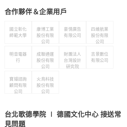
合作夥伴＆企業用戶
國立彰化
康博工業
豪情廣告
四維航業
師範大學
股份有限
有限公司
股份有限
公司
公司
明音電器
成聯通運
財團法人
吉景數位
行
股份有限
台灣設計
有限公司
公司
研究院
寶璿諮詢
火鳥科技
顧問有限
股份有限
公司
公司
台北歌德學院 ∣ 德國文化中心 接送常
見問題