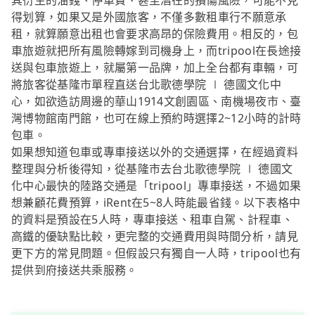
其衍生的油錢、停車費、甚至潛在的損傷風險，可能不見
得划算，如果又是外國旅客，不僅多數租車行不願意承
租，就算願意出租也會要求高昂的保險費用。相反的，包
車旅遊就把所有風險轉嫁到司機身上，而tripool在長途接
送與包車旅遊上，就屬第一品牌，加上全台都有車輛，可
將旅客從基隆市單程直送台北歌德學院 ∣ 德國文化中
心，如欲造訪周邊的華山1914文創園區、南機場夜市、臺
灣博物館南門館，也可在線上預約時選擇2~12小時的計時
包車。
如果想知道包車或專車接送以外的交通選擇，在經過資料
整理與分析後得知，從基隆市去台北歌德學院 ∣ 德國文
化中心最快的陸路交通是「tripool」專車接送，不過如果
想兼顧花費預算，iRent在5~8人時能最省錢。以下表格中
的資料是預設在5人時，專車接送、租車自駕、計程車、
高鐵的優缺點比較，更完整的交通費用與時間分析，請見
更下方的常見問題。但假設只有獨自一人時，tripool也有
提供到府接送共乘服務。