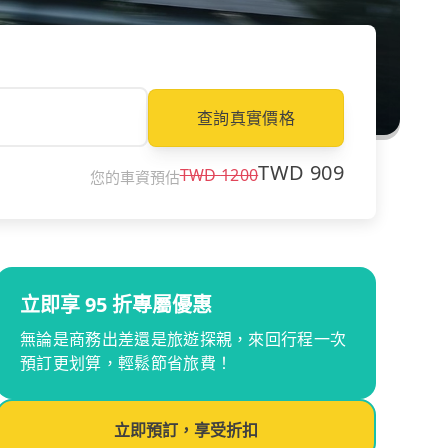
查詢真實價格
TWD
909
TWD
1200
您的車資預估
立即享 95 折專屬優惠
無論是商務出差還是旅遊探親，來回行程一次
預訂更划算，輕鬆節省旅費！
立即預訂，享受折扣