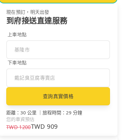
現在預訂，明天出發
到府接送直達服務
上車地點
下車地點
查詢真實價格
距離
：
30 公里
｜
旅程時間
：
29 分鐘
您的車資預估
TWD
909
TWD
1200