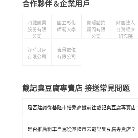
合作夥伴＆企業用戶
四維航業
國立彰化
寶璿諮詢
財團法人
股份有限
師範大學
顧問有限
台灣經濟
公司
公司
研究院
好時良身
吉景數位
有限公司
有限公司
戴記臭豆腐專賣店 接送常見問題
是否建議從基隆市搭乘高鐵前往戴記臭豆腐專賣店
從基隆搭高鐵去戴記臭豆腐專賣店絕非最佳選擇，高
班車次，從最早06:15到22:50，過了末班車
是否推薦租車自駕從基隆市去戴記臭豆腐專賣店？
靠近的南港高鐵站，叫一輛計程車花費約600元、