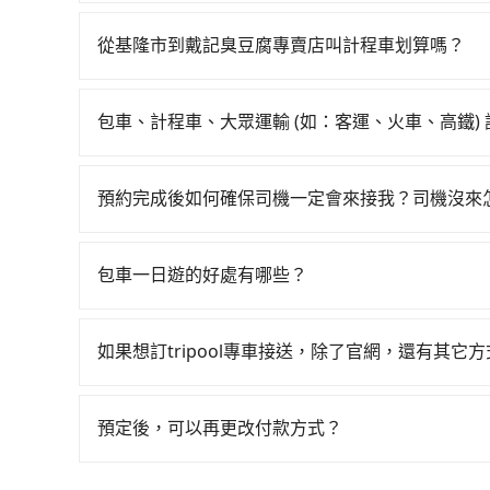
如果你有台灣駕照且對自己駕駛技術有信心，且需要
排隊的時間約20分鐘，再乘坐7~8分鐘（平均8分
該適合你。註冊完iRent的app後，可以每小時$
鐘出站、等待車站前排班的計程車，搭上小黃後約花3
從基隆市到戴記臭豆腐專賣店叫計程車划算嗎？
加收$3.2，從基隆市（中正區）到戴記臭豆腐專賣店的
義區) 的目的地。全程加上轉車時間共1小時44分
如選擇小黃直達，在基隆可以透過app叫車的有556
路邊停車費用預估進去，但額外的汽車保險與可能的
tripool並到府專車接送，則僅需花費約910元
慮打電話至附近的計程車隊，如聯興計程車、裕發
如Toyota Yaris、Prius C、Vios這類
元車資，而且更會額外浪費75分鐘在轉乘與等車上，現
包車、計程車、大眾運輸 (如：客運、火車、高鐵)
790~900元間。雖然基隆市區到戴記臭豆腐專
座可供選擇，而且無人租車最令人詬病的就是車況
在選擇交通方式時，您可依下列建議的考慮因素做
計程車的費用就貴了，如選擇tripool的九人座，
仍未被修理，每一次租車都好像在開樂透一樣。另
程車最貴，而大眾運輸通常較便宜。 行程：需多
未歸還，又或者要還車時卻偏偏找不到停車位，對
預約完成後如何確保司機一定會來接我？司機沒來
且不介意耗時轉乘可選大眾運輸或較貴的計程車。
後，雖然路邊隨租隨還看似方便，但實際使用時還
只要完成預約並付款完成，訂單就成立，tripoo
也比較便宜，人數少可搭乘大眾運輸或計程車。 
段距離，在遇到下雨天或者載行李時，就顯得非常
提供司機的姓名、電話、車牌、車型等資訊，如在
可選用大眾運輸。 便利性：需要便利性和方便性
包車一日遊的好處有哪些？
能原本約定的地點不適合暫停而改停靠在附近的位置。
輸。
包車一日遊的好處很多，首先，包車可以依照自己
快改派以減少乘客等待的時間。
驗當地文化和風土人情，此外，包車還可以省去您
如果想訂tripool專車接送，除了官網，還有其它
中專心欣賞當地美景和文化，讓您的旅程更加輕鬆
有的！想預定行程，除了可以上tripool官網一
預定。(ios系統近期即將上線，敬請期待！)
預定後，可以再更改付款方式？
抱歉！一旦訂單成立後，付款方式是無法更改的。