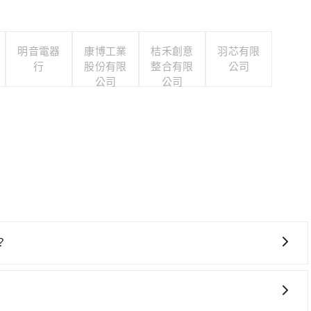
明音電器
康博工業
桔禾創意
羽芯有限
行
股份有限
整合有限
公司
公司
公司
？
鐵較貴、費時、轉車麻煩！南港-台北雖然一天最多時有101
到清晨的時段，還是要找其他交通方案。假設從基隆市中正區前往最
車程約35分鐘。抵達高鐵站後，步行進站、現場購票並於月台