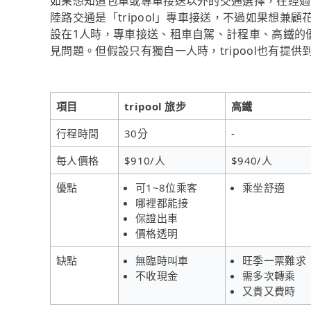
如果想知道包車或專車接送以外的交通選擇，在經過
陸路交通是「tripool」專車接送，不過如果想兼顧
設在1人時，專車接送、租車自駕、計程車、高鐵的
見問題。但假設只有獨自一人時，tripool也有提
項目
tripool 旅步
高鐵
行程時間
30分
-
每人價格
$910/人
$940/人
優點
可1~8位乘客
乘坐舒適
哪裡都能接
保證出車
價格透明
缺點
無臨時叫車
旺季一票難求
不收現金
需多次轉乘
又貴又費時