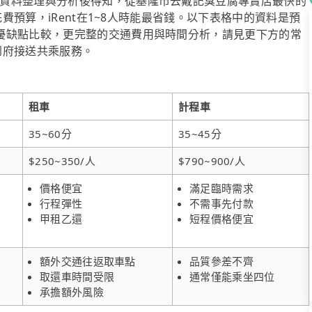
資料整理與分析後得知，從基隆市去戴記臭豆腐專賣店最快的
花費預算，iRent在1~8人時能最省錢。以下表格中的資料是預
優缺點比較，更完整的交通費用與時間分析，請見更下方的常
供到府接送共乘服務。
租車
計程車
35~60分
35~45分
$250~350/人
$790~900/人
價格便宜
滿足臨時需求
行程彈性
不需事先付款
甲租乙還
短程價格便宜
額外交通往返取車點
品質參差不齊
取還車時間受限
通常僅能乘坐四位
承擔額外風險